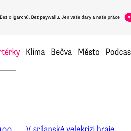
Bez oligarchů. Bez paywallu.
Jen vaše dary a naše práce
♥
rtérky
Klima
Bečva
Město
Podcas
 100
V srílanské velekrizi hraje