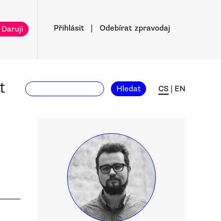
Přihlásit
|
Odebírat
zpravodaj
 Daruji
t
Hledat
CS
|
EN