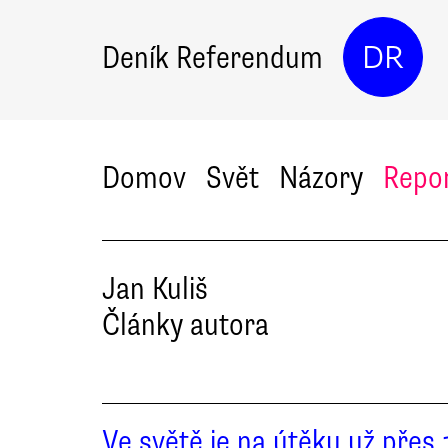
Deník Referendum
DR
Domov
Svět
Názory
Repo
Jan
Kuliš
Články autora
Ve světě je na útěku už přes