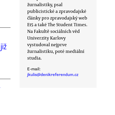
žurnalistiky, psal
publicistické a zpravodajské
články pro zpravodajský web
E15 a také The Student Times.
Na Fakultě sociálních věd
Univerzity Karlovy
vystudoval nejprve
již
žurnalistiku, poté mediální
studia.
E-mail:
jkulis@denikreferendum.cz
y