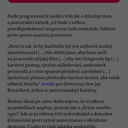
Podle progresivních médií v USA jde o důležitý zlom
a potenciální milník, jež bude s velkou
pravděpodobností inspirovat řadu ostatních. Událost
proto poutá značnou pozornost.
„Není to tak, že by Starbucks byl ten nejhorší možný
zaměstnavatel (…) Ale chtěli jsme, abychom měli
na pracovišti nějaký hlas (…) aby věci fungovaly líp (…)
kariérní postup, systém zaškolování, nedostatek
personálu a s ním spojené přetížení a podobně (…)
Společnost přitom předvedla všechno možné, aby vznik
odborů zhatila,“
uvedla
pro
Democracy Now
Jaz
Brisacková, jedna se zaměstnankyň kavárny.
Řetězec dával po celou dobu najevo, že si odbory
na pobočkách nepřeje, protože jde o „firmu nového
typu“, kde se problémy řeší individuálně a dohodou.
K hlasování proti vyzval zaměstnance i oficiálním
dopisem. U toho to však zdaleka neskončilo.