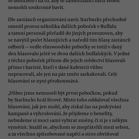
se dohlíželo i na to, aby se zaměstnanci mezi sebou
nemohli soukromě bavit.
Dle zastánců organizování navíc Starbucks přechodně
omezil provoz několika dalších poboček v Buffalu
a tamní personál přeřadil do jiných provozoven, aby
se navýšil počet hlasujících a naředil tím hlasy zastánců
odborů — vedle elmwoodské pobočky se totiž v daný
den hlasovalo ještě ve dvou dalších buffalských. V jedné
z těchto poboček přitom dle jejich svědectví hlasovali
přímo i baristé, kteří v dané kafeterii vůbec
nepracovali, ale jen na pár směn zaskakovali. Celé
hlasování se nyní přezkoumává.
„Vůbec jsme nemuseli být první pobočkou, pokud
by Starbucks hrál férově. Místo toho oddaloval všechna
hlasování, jak jen mohl, aby získal čas na podrývání
kampaně a vyhrožování, že přijdeme o benefity,
nebudeme si moci sami vybírat směny, či si je s někým
vyměnit. Snažil se, abychom se znepřátelili mezi sebou,
a za všechno způsobované napětí a stres obviňoval