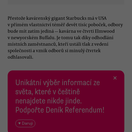
Přestože kavárenský gigant Starbucks má v USA
v přímém vlastnictví téměř devět tisíc poboček, odbory
bude mít zatím jediná — kavárna ve čtvrti Elmwood
v newyorském Buffalu. Je tomu tak díky odhodlání
místních zaměstnanců, kteří ustáli tlak z vedení
společnosti a vznik odborů si minulý čtvrtek
odhlasovali.
×
Unikátní výběr informací ze
světa, které v češtině
nenajdete nikde jinde.
Podpořte Deník Referendum!
♥ Daruji