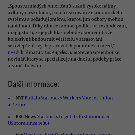
„Spoustu mladých Američanů sužují vysoké nájmy
a dluhy na školném, jsou frustrovaní z ekonomického
systému a požadují změnu, kterou jim odbory mohou
nabídnout. Díky nim se mohou podílet na rozhodování,
mají jistotu, že jejich hlas nebude opomenut a že
kolektivně budou mít větší sílu v zasazování
se o zlepšení svých pracovních podmínek a mezd,“
uvedl
k tématu v
Los Angeles Time
Steven Greenhouse,
novinář, který se specializuje na dnešní podoby práce
a zaměstnávání.
Další informace:
NYT
Buffalo Starbucks Workers Vote for Union
at 1 Store
BBC News
Starbucks to get its first unionised
US store since 1980s
Vox
What the first Starbucks union means for