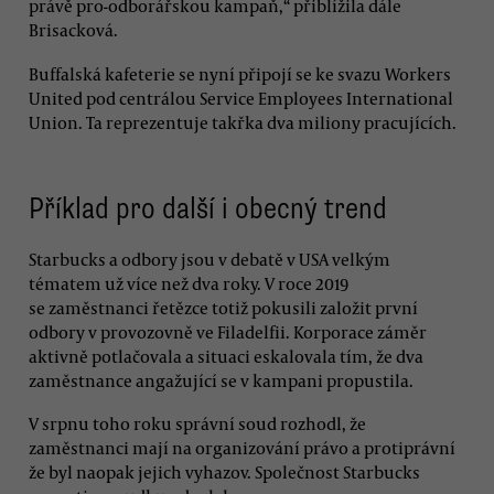
právě pro-odborářskou kampaň,“ přiblížila dále
Brisacková.
Buffalská kafeterie se nyní připojí se ke svazu Workers
United pod centrálou Service Employees International
Union. Ta reprezentuje takřka dva miliony pracujících.
Příklad pro další i obecný trend
Starbucks a odbory jsou v debatě v USA velkým
tématem už více než dva roky. V roce 2019
se zaměstnanci řetězce totiž pokusili založit první
odbory v provozovně ve Filadelfii. Korporace záměr
aktivně potlačovala a situaci eskalovala tím, že dva
zaměstnance angažující se v kampani propustila.
V srpnu toho roku správní soud rozhodl, že
zaměstnanci mají na organizování právo a protiprávní
že byl naopak jejich vyhazov. Společnost Starbucks