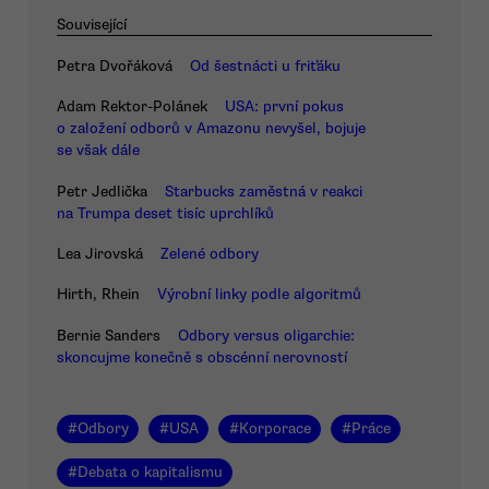
Související
Petra Dvořáková
Od šestnácti u friťáku
Adam Rektor-Polánek
USA: první pokus
o založení odborů v Amazonu nevyšel, bojuje
se však dále
Petr Jedlička
Starbucks zaměstná v reakci
na Trumpa deset tisíc uprchlíků
Lea Jirovská
Zelené odbory
Hirth, Rhein
Výrobní linky podle algoritmů
Bernie Sanders
Odbory versus oligarchie:
skoncujme konečně s obscénní nerovností
#
Odbory
#
USA
#
Korporace
#
Práce
#
Debata o kapitalismu