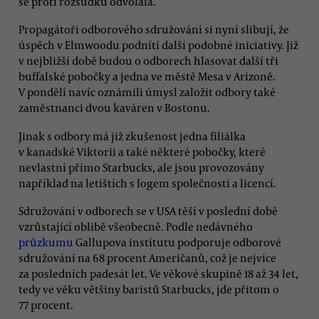
se proti rozsudku odvolala.
Propagátoři odborového sdružování si nyní slibují, že
úspěch v Elmwoodu podnítí další podobné iniciativy. Již
v nejbližší době budou o odborech hlasovat další tři
buffalské pobočky a jedna ve městě Mesa v Arizoně.
V pondělí navíc oznámili úmysl založit odbory také
zaměstnanci dvou kaváren v Bostonu.
Jinak s odbory má již zkušenost jedna filiálka
v kanadské Viktorii a také některé pobočky, které
nevlastní přímo Starbucks, ale jsou provozovány
například na letištích s logem společnosti a licencí.
Sdružování v odborech se v USA těší v poslední době
vzrůstající oblibě všeobecně. Podle nedávného
průzkumu
Gallupova institutu podporuje odborové
sdružování na 68 procent Američanů, což je nejvíce
za posledních padesát let. Ve věkové skupině 18 až 34 let,
tedy ve věku většiny baristů Starbucks, jde přitom o
77 procent.