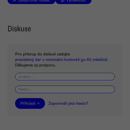
Zkopírovat odkaz
Vytisknout
Diskuse
Pro přístup do diskusí zadejte
pravidelný dar v minimální hodnotě 50 Kč měsíčně
Děkujeme za podporu.
Přihlásit →
Zapomněli jste heslo?