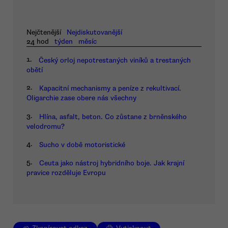
Nejčtenější
Nejdiskutovanější
24 hod
týden
měsíc
1.
Český orloj nepotrestaných viníků a trestaných
obětí
2.
Kapacitní mechanismy a peníze z rekultivací.
Oligarchie zase obere nás všechny
3.
Hlína, asfalt, beton. Co zůstane z brněnského
velodromu?
4.
Sucho v době motoristické
5.
Ceuta jako nástroj hybridního boje. Jak krajní
pravice rozděluje Evropu