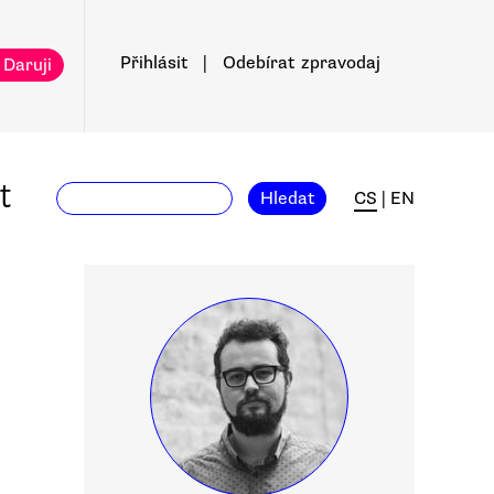
Přihlásit
|
Odebírat
zpravodaj
 Daruji
t
Hledat
CS
|
EN