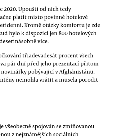
e 2020. Upouští od nich tedy
ačne platit místo povinné hotelové
setidenní. Kromě otázky komfortu je zde
sud bylo k dispozici jen 800 hotelových
desetinásobně více.
očkování třiadevadesát procent všech
ova pár dní před jeho prezentací přitom
 novinářky pobývající v Afghánistánu,
antény nemohla vrátit a musela porodit
 je všeobecně spojován se zmiňovanou
nou z nejznámějších sociálních