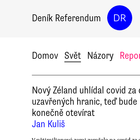
Deník Referendum
DR
Domov
Svět
Názory
Repo
Nový Zéland uhlídal covid za
uzavřených hranic, teď bude
konečně otevírat
Jan Kuliš
V pětimilionové zemi zemřelo na covid za 