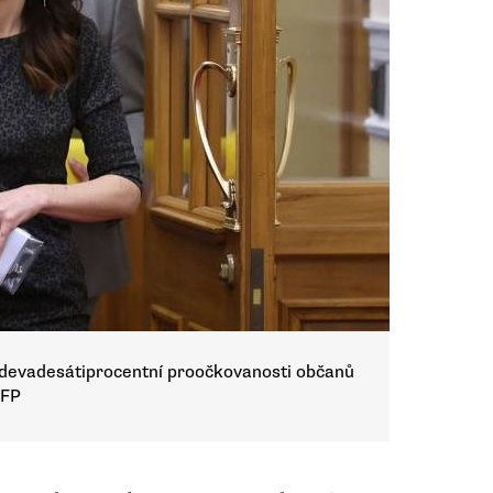
adevadesátiprocentní proočkovanosti občanů
AFP