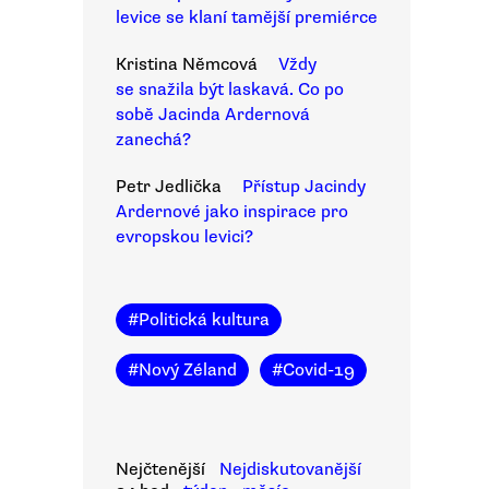
levice se klaní tamější premiérce
Kristina Němcová
Vždy
se snažila být laskavá. Co po
sobě Jacinda Ardernová
zanechá?
Petr Jedlička
Přístup Jacindy
Ardernové jako inspirace pro
evropskou levici?
#
Politická kultura
#
Nový Zéland
#
Covid-19
Nejčtenější
Nejdiskutovanější