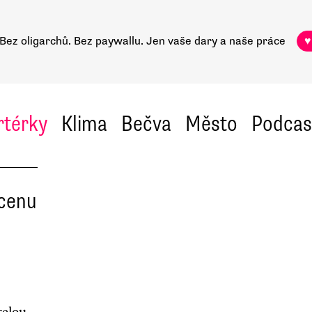
Bez oligarchů. Bez paywallu.
Jen vaše dary a naše práce
♥
rtérky
Klima
Bečva
Město
Podcas
 cenu
celou