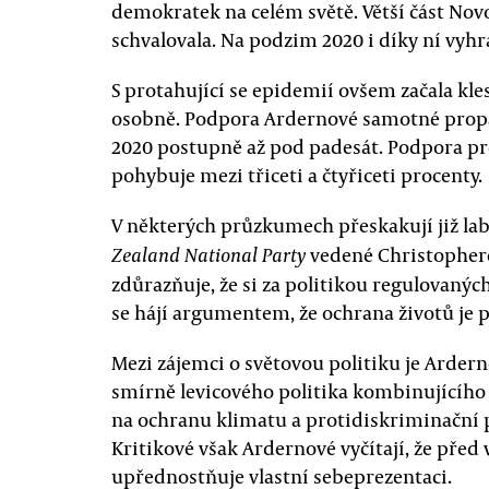
demokratek na celém světě. Větší část Nov
schvalovala. Na podzim 2020 i díky ní vyhr
S protahující se epidemií ovšem začala kle
osobně. Podpora Ardernové samotné propa
2020 postupně až pod padesát. Podpora pr
pohybuje mezi třiceti a čtyřiceti procenty.
V některých průzkumech přeskakují již lab
vedené Christopher
Zealand National Party
zdůrazňuje, že si za politikou regulovaných
se hájí argumentem, že ochrana životů je 
Mezi zájemci o světovou politiku je Arde
smírně levicového politika kombinujícího
na ochranu klimatu a protidiskriminační 
Kritikové však Ardernové vyčítají, že před
upřednostňuje vlastní sebeprezentaci.