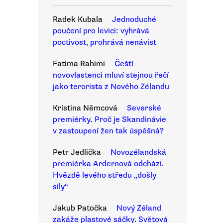
Radek Kubala
Jednoduché
poučení pro levici: vyhrává
poctivost, prohrává nenávist
Fatima Rahimi
Čeští
novovlastenci mluví stejnou řečí
jako terorista z Nového Zélandu
Kristina Němcová
Severské
premiérky. Proč je Skandinávie
v zastoupení žen tak úspěšná?
Petr Jedlička
Novozélandská
premiérka Ardernová odchází.
Hvězdě levého středu „došly
síly“
Jakub Patočka
Nový Zéland
zakáže plastové sáčky. Světová