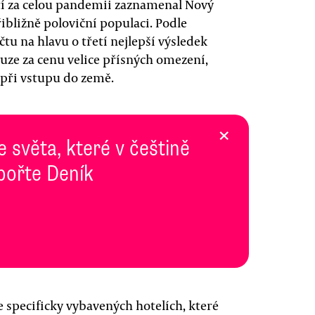
í za celou pandemii zaznamenal Nový
ibližně poloviční populaci. Podle
čtu na hlavu o třetí nejlepší výsledek
ouze za cenu velice přísných omezení,
při vstupu do země.
×
e světa, které v češtině
pořte Deník
e specificky vybavených hotelích, které