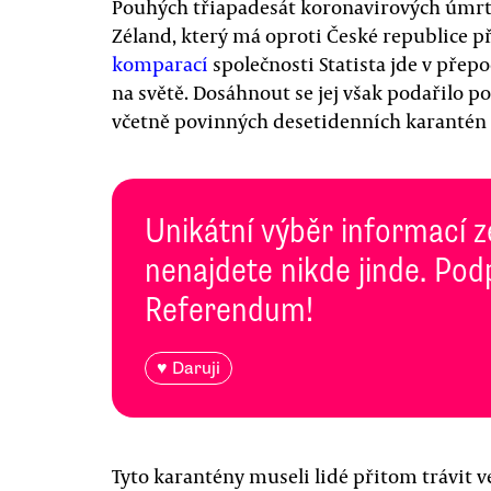
Pouhých třiapadesát koronavirových úmrt
Zéland, který má oproti České republice př
komparací
společnosti Statista jde v přepo
na světě. Dosáhnout se jej však podařilo p
včetně povinných desetidenních karantén 
Unikátní výběr informací z
nenajdete nikde jinde. Pod
Referendum!
♥ Daruji
Tyto karantény museli lidé přitom trávit v