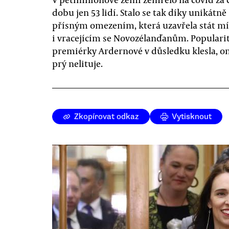
dobu jen 53 lidí. Stalo se tak díky unikátně
přísným omezením, která uzavřela stát mí
i vracejícím se Novozélanďanům. Populari
premiérky Ardernové v důsledku klesla, on
prý nelituje.
Zkopírovat odkaz
Vytisknout