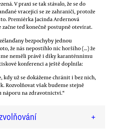
ená. V praxi se tak stávalo, že se do
ďané vracející se ze zahraničí, protože
sto. Premiérka Jacinda Ardernová
e začne teď konečně postupně otevírat.
ozélanďany bezpochyby jednou
to, že nás nepostihlo nic horšího (...) že
 jsme neměli právě i díky karanténnímu
skové konferenci a ještě doplnila:
 kdy už se dokážeme chránit i bez nich,
ek. Rozvolňovat však budeme stejně
 náporu na zdravotnictví.“
zvolňování
+