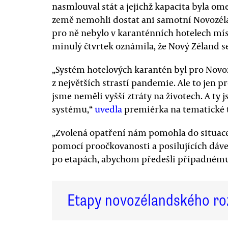
nasmlouval stát a jejichž kapacita byla omez
země nemohli dostat ani samotní Novozélan
pro ně nebylo v karanténních hotelech mí
minulý čtvrtek oznámila, že Nový Zéland s
„Systém hotelových karantén byl pro Nov
z největších strastí pandemie. Ale to jen pro
jsme neměli vyšší ztráty na životech. A ty
systému,“
uvedla
premiérka na tematické ti
„Zvolená opatření nám pomohla do situace,
pomocí proočkovanosti a posilujících dáv
po etapách, abychom předešli případnému
Etapy novozélandského ro