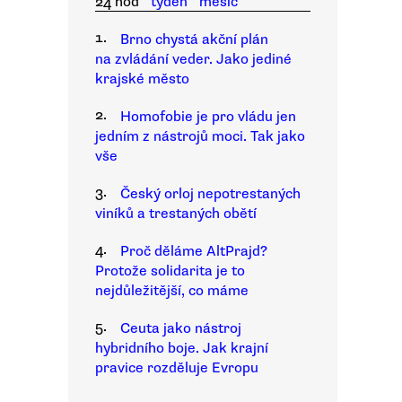
24 hod
týden
měsíc
1.
Brno chystá akční plán
na zvládání veder. Jako jediné
krajské město
2.
Homofobie je pro vládu jen
jedním z nástrojů moci. Tak jako
vše
3.
Český orloj nepotrestaných
viníků a trestaných obětí
4.
Proč děláme AltPrajd?
Protože solidarita je to
nejdůležitější, co máme
5.
Ceuta jako nástroj
hybridního boje. Jak krajní
pravice rozděluje Evropu