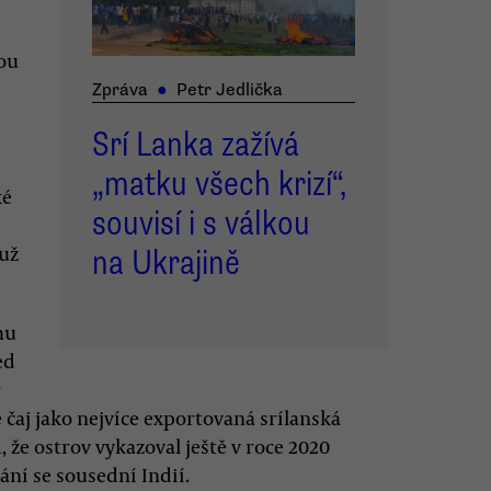
nou
Zpráva
●
Petr Jedlička
Srí Lanka zažívá
„matku všech krizí“,
ké
souvisí i s válkou
 už
na Ukrajině
hu
ed
r
 čaj jako nejvíce exportovaná srílanská
 že ostrov vykazoval ještě v roce 2020
ní se sousední Indií.