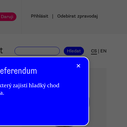
Přihlásit
|
Odebírat
zpravodaj
 Daruji
t
Hledat
CS
|
EN
×
 Referendum
terý zajistí hladký chod
a.