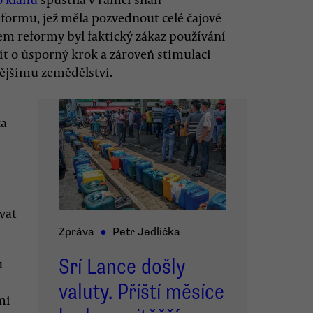
formu, jež měla pozvednout celé čajové
em reformy byl faktický zákaz používání
ít o úsporný krok a zároveň stimulaci
ějšímu zemědělství.
ka
vat
Zpráva
●
Petr Jedlička
Srí Lance došly
u
valuty. Příští měsíce
mi