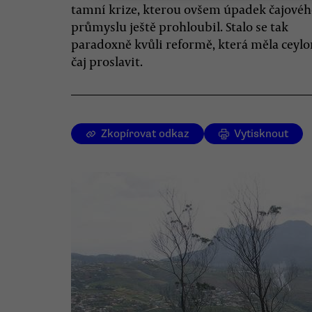
tamní krize, kterou ovšem úpadek čajové
průmyslu ještě prohloubil. Stalo se tak
paradoxně kvůli reformě, která měla ceyl
čaj proslavit.
Zkopírovat odkaz
Vytisknout