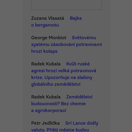
Zuzana Vlasatá
Bajka
o bergamotu
George Monbiot
Světovému
systému zásobování potravinami
hrozí kolaps
Radek Kubala
Kvůli ruské
agresi hrozí velká potravinová
krize. Upozorňuje na slabiny
globálního zemědělství
Radek Kubala
Zemědělství
budoucnosti? Bez chemie
a agrokorporací
Petr Jedlička
Srí Lance došly
valuty. Příští měsíce budou