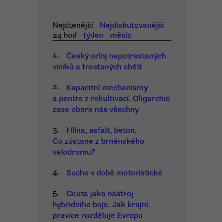
Nejčtenější
Nejdiskutovanější
24 hod
týden
měsíc
1.
Český orloj nepotrestaných
viníků a trestaných obětí
2.
Kapacitní mechanismy
a peníze z rekultivací. Oligarchie
zase obere nás všechny
3.
Hlína, asfalt, beton.
Co zůstane z brněnského
velodromu?
4.
Sucho v době motoristické
5.
Ceuta jako nástroj
hybridního boje. Jak krajní
pravice rozděluje Evropu