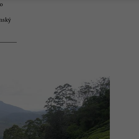
ho
onský