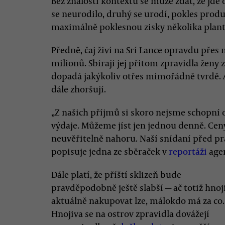
Bez znalosti kontextu se může zdát, že jde
se neurodilo, druhý se urodí, pokles produ
maximálně poklesnou zisky několika plant
Předně, čaj živí na Srí Lance opravdu přes 
milionů. Sbírají jej přitom zpravidla ženy 
dopadá jakýkoliv otřes mimořádně tvrdě. Ak
dále zhoršují.
„Z našich příjmů si skoro nejsme schopní o
výdaje. Můžeme jíst jen jednou denně. Ceny
neuvěřitelně nahoru. Naší snídaní před prac
popisuje jedna ze sběraček v
reportáži
agen
Dále platí, že příští sklizeň bude
pravděpodobně ještě slabší — ač totiž hnoj
aktuálně nakupovat lze, málokdo má za co.
Hnojiva se na ostrov zpravidla dovážejí