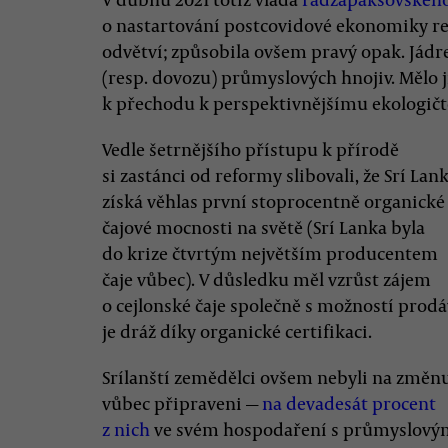
o nastartování postcovidové ekonomiky re
odvětví; způsobila ovšem pravý opak. Jádr
(resp. dovozu) průmyslových hnojiv. Mělo j
k přechodu k perspektivnějšímu ekologičt
Vedle šetrnějšího přístupu k přírodě
si zastánci od reformy slibovali, že Srí Lan
získá věhlas první stoprocentně organické
čajové mocnosti na světě (Srí Lanka byla
do krize čtvrtým největším producentem
čaje vůbec). V důsledku měl vzrůst zájem
o cejlonské čaje společně s možností prodá
je dráž díky organické certifikaci.
Srílanští zemědělci ovšem nebyli na změn
vůbec připraveni —
na devadesát procent
z nich
ve svém hospodaření s průmyslový