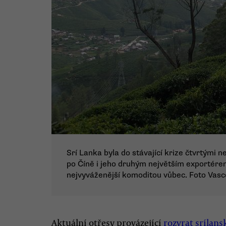
Srí Lanka byla do stávající krize čtvrtými 
po Číně i jeho druhým největším exportérem
nejvyváženější komoditou vůbec. Foto Va
Aktuální otřesy provázející
rozvrat srílan