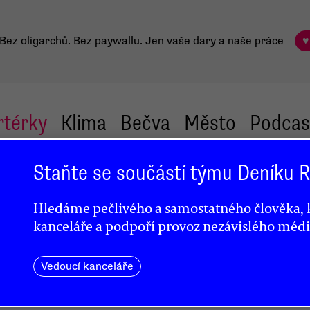
Bez oligarchů. Bez paywallu.
Jen vaše dary a naše práce
♥
rtérky
Klima
Bečva
Město
Podcas
Staňte se součástí týmu Deníku
Hledáme pečlivého a samostatného člověka, k
kanceláře a podpoří provoz nezávislého médi
Vedoucí kanceláře
trádá
sledku