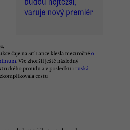
budou nejtěžší,
varuje nový premiér
a,
ukce čaje na Srí Lance klesla meziročně
o
minimum
. Vše zhoršil ještě následný
ktrického proudu a v posledku i
ruská
i zkomplikovala cestu