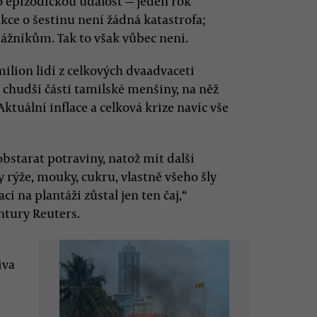
 o epizodickou událost — jeden rok
kce o šestinu není žádná katastrofa;
ážníkům. Tak to však vůbec není.
milion lidí z celkových dvaadvaceti
z chudší části tamilské menšiny, na něž
tuální inflace a celková krize navíc vše
bstarat potraviny, natož mít další
 rýže, mouky, cukru, vlastně všeho šly
í na plantáži zůstal jen ten čaj,“
tury Reuters.
iva