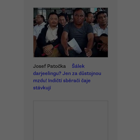
Josef Patočka
Šálek
darjeelingu? Jen za důstojnou
mzdu! Indičtí sběrači čaje
stávkují