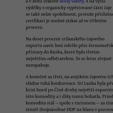
a v zemi celkově
došly valuty
. A na vyšší
výdělky z organicky vypěstované části čaje
se také nelze spolehnout, protože přísluš
certfikaci je možné získat až ve tříletém
procesu.
Na deset procent srílanského čajového
exportu navíc loni odešlo přes černomořs
přístavy do Ruska, které bylo třetím
největším odběratelem. To se letos zřejmě
nezopakuje.
A konečně za třetí, na asijském čajovém tr
vládne tuhá konkurence. Srí Lanka byla př
krizí hned po Číně druhý největší exporté
této komodity a i díky tomu bohatla. Právě
komodita stál — spolu s turismem — za tím,
téměř dvojnásobné HDP na hlavu v porovná