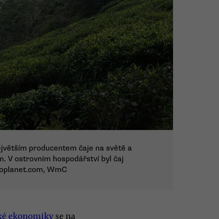
největším producentem čaje na světě a
. V ostrovním hospodářství byl čaj
scoplanet.com, WmC
ské ekonomiky
se na