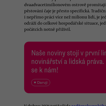
dvaadvacetimilionovém ostrově promítají s
pěstování čaje je přesto specifická. Tradič
i nepřímo práci více než milionu lidí, je j
odráží do celkové hospodářské situace, jed
počátcích notně přiživil.
Naše noviny stojí v první l
novinářství a lidská práva.
se k nám!
♥ Daruji
V dubnu 2021 totiž vláda
radžapaksovského