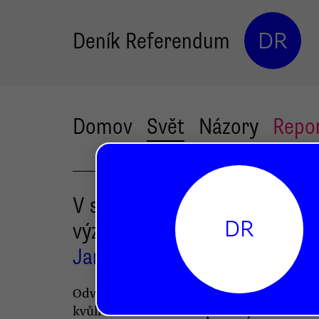
Deník Referendum
DR
Domov
Svět
Názory
Repo
V srílanské velekrizi hraje
DR
významnou roli i čaj
Jan Kuliš
Odvětví živící více než milion Srílančanů s
kvůli nemožnosti nákupu hnojiv. A to v dů