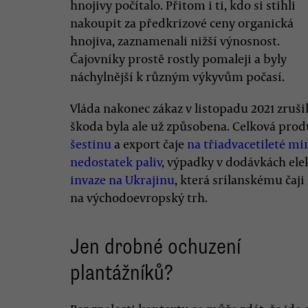
hnojivy počítalo. Přitom i ti, kdo si stihli
nakoupit za předkrizové ceny organická
hnojiva, zaznamenali nižší výnosnost.
Čajovníky prostě rostly pomaleji a byly
náchylnější k různým výkyvům počasí.
Vláda nakonec zákaz v listopadu 2021 zrušil
škoda byla ale už způsobena. Celková prod
šestinu
a export čaje
na třiadvacetileté 
nedostatek paliv
, výpadky v dodávkách ele
invaze na Ukrajinu
, která srílanskému čaj
na východoevropský trh.
Jen drobné ochuzení
plantážníků?