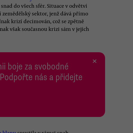
nad do všech sfér. Situace v odvětví
ní zemědělský sektor, jenž dává přímo
ednak krizí decimován, což se zpětně
nak však současnou krizi sám v jejích
×
inii boje za svobodné
 Podpořte nás a přidejte
 klanu
spustila v rámci snah