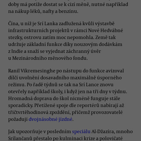
doby má potíže dostat se k cizí měně, nutné například
na nákup léků, nafty a benzínu.
Čína, u níž je Srí Lanka zadlužená kvůli výstavbě
infrastrukturních projektů v rámci Nové Hedvábné
stezky, ostrovu zatím moc nepomohla. Země tak
udržuje základní funkce díky nouzovým dodávkám
z Indie a snaží se vyjednat záchranný úvěr
u Mezinárodního měnového fondu.
Ranil Vikremesinghe po nástupu do funkce avizoval
dílčí uvolnění dosavadního maximálně úsporného
režimu. Po řadě týdnů se tak na Srí Lance znovu
otevřely například školy, i když jen na tři dny v týdnu.
Hromadná doprava do škol nicméně funguje stále
sporadicky. Přetížené spoje dle reportérů nabírají až
třičtvrtěhodinová zpoždění, přičemž provozovatelé
požadují
dvojnásobné jízdné
.
Jak upozorňuje v posledním
speciálu
Al-Džazíra, mnoho
Srílančanů přestalo po kulminaci krize a polovičaté