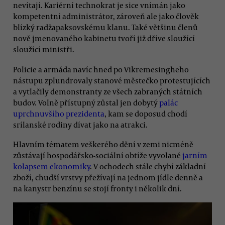
nevítají. Kariérní technokrat je sice vnímán jako
kompetentní administrátor, zároveň ale jako člověk
blízký radžapaksovskému klanu. Také většinu členů
nově jmenovaného kabinetu tvoří již dříve sloužící
sloužící ministři.
Policie a armáda navíc hned po Vikremesingheho
nástupu zplundrovaly stanové městečko protestujících
a vytlačily demonstranty ze všech zabraných státních
budov. Volně přístupný zůstal jen dobytý
palác
uprchnuvšího prezidenta
, kam se doposud chodí
srílanské rodiny dívat jako na atrakci.
Hlavním tématem veškerého dění v zemi nicméně
zůstávají hospodářsko-sociální obtíže vyvolané
jarním
kolapsem ekonomiky
. V ochodech stále chybí základní
zboží, chudší vrstvy přežívají na jednom jídle denně a
na kanystr benzínu se stojí fronty i několik dní.