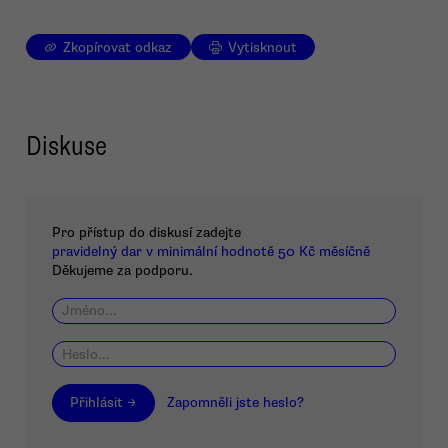
Zkopírovat odkaz
Vytisknout
Diskuse
Pro přístup do diskusí zadejte
pravidelný dar v minimální hodnotě 50 Kč měsíčně
Děkujeme za podporu.
Přihlásit →
Zapomněli jste heslo?