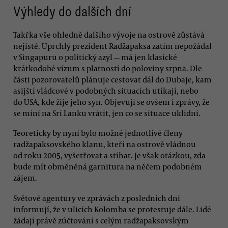
Výhledy do dalších dní
Takřka vše ohledně dalšího vývoje na ostrově zůstává
nejisté. Uprchlý prezident Radžapaksa zatím nepožádal
v Singapuru o politický azyl — má jen klasické
krátkodobé vízum s platností do poloviny srpna. Dle
části pozorovatelů plánuje cestovat dál do Dubaje, kam
asijští vládcové v podobných situacích utíkají, nebo
do USA, kde žije jeho syn. Objevují se ovšem i zprávy, že
se míní na Srí Lanku vrátit, jen co se situace uklidní.
Teoreticky by nyní bylo možné jednotlivé členy
radžapaksovského klanu, kteří na ostrově vládnou
od roku 2005, vyšetřovat a stíhat. Je však otázkou, zda
bude mít obměněná garnitura na něčem podobném
zájem.
Světové agentury ve zprávách z posledních dní
informují, že v ulicích Kolomba se protestuje dále. Lidé
žádají právě zúčtování s celým radžapaksovským