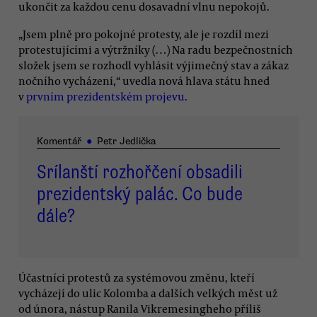
ukončit za každou cenu dosavadní vlnu nepokojů.
„Jsem plně pro pokojné protesty, ale je rozdíl mezi
protestujícími a výtržníky (…) Na radu bezpečnostních
složek jsem se rozhodl vyhlásit výjimečný stav a zákaz
nočního vycházení,“ uvedla nová hlava státu hned
v
prvním prezidentském projev
u
.
Komentář
●
Petr Jedlička
Srílanští rozhořčení obsadili
prezidentský palác. Co bude
dále?
Účastníci protestů za systémovou změnu, kteří
vycházejí do ulic Kolomba a dalších velkých měst už
od února, nástup Ranila Vikremesingheho příliš