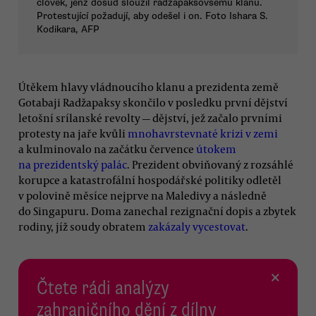
člověk, jenž dosud sloužil radžapaksovsému klanu.
Protestující požadují, aby odešel i on. Foto Ishara S.
Kodikara, AFP
Útěkem hlavy vládnoucího klanu a prezidenta země
Gotabaji Radžapaksy skončilo v posledku první dějství
letošní srílanské revolty — dějství, jež začalo prvními
protesty na jaře kvůli
mnohavrstevnaté krizi v zemi
a kulminovalo na začátku července
útokem
na prezidentský palác
. Prezident obviňovaný z rozsáhlé
korupce a katastrofální hospodářské politiky odletěl
v polovině měsíce nejprve na Maledivy a následně
do Singapuru. Doma zanechal rezignační dopis a zbytek
rodiny, jíž soudy obratem
zakázaly vycestovat
.
×
Čtete rádi analýzy
zahraničního dění z dílny