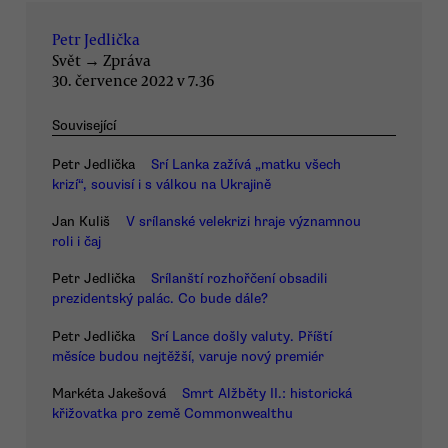
Petr Jedlička
Svět
→
Zpráva
30. července 2022 v 7.36
Související
Petr Jedlička
Srí Lanka zažívá „matku všech
krizí“, souvisí i s válkou na Ukrajině
Jan Kuliš
V srílanské velekrizi hraje významnou
roli i čaj
Petr Jedlička
Srílanští rozhořčení obsadili
prezidentský palác. Co bude dále?
Petr Jedlička
Srí Lance došly valuty. Příští
měsíce budou nejtěžší, varuje nový premiér
Markéta Jakešová
Smrt Alžběty II.: historická
křižovatka pro země Commonwealthu