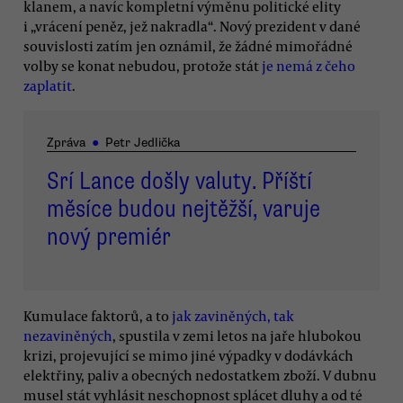
klanem, a navíc kompletní výměnu politické elity
i „vrácení peněz, jež nakradla“. Nový prezident v dané
souvislosti zatím jen oznámil, že žádné mimořádné
volby se konat nebudou, protože stát
je nemá z čeho
zaplatit
.
Zpráva
●
Petr Jedlička
Srí Lance došly valuty. Příští
měsíce budou nejtěžší, varuje
nový premiér
Kumulace faktorů, a to
jak zaviněných, tak
nezaviněných
, spustila v zemi letos na jaře hlubokou
krizi, projevující se mimo jiné výpadky v dodávkách
elektřiny, paliv a obecných nedostatkem zboží. V dubnu
musel stát vyhlásit neschopnost splácet dluhy a od té