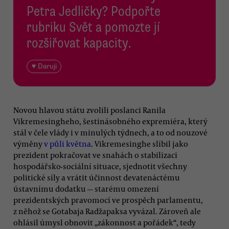
Petra Jedličky? Podpořte
rubriku Svět a pomozte jí
rozšiřovat kapacity.
♥ Daruji
Novou hlavou státu zvolili poslanci Ranila
Vikremesingheho, šestinásobného expremiéra, který
stál v čele vlády i v minulých týdnech, a to od nouzové
výměny
v půli května
. Vikremesinghe slíbil jako
prezident pokračovat ve snahách o stabilizaci
hospodářsko-sociální situace, sjednotit všechny
politické síly a vrátit účinnost devatenáctému
ústavnímu dodatku — starému omezení
prezidentských pravomocí ve prospěch parlamentu,
z něhož se Gotabaja Radžapaksa vyvázal. Zároveň ale
ohlásil úmysl obnovit „zákonnost a pořádek“, tedy