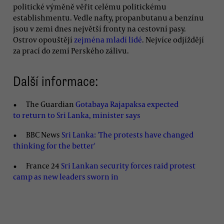
politické výměně věřit celému politickému
establishmentu. Vedle nafty, propanbutanu a benzínu
jsou v zemi dnes největší fronty na cestovní pasy.
Ostrov opouštějí
zejména mladí lidé
. Nejvíce odjíždějí
za prací do zemí Perského zálivu.
Další informace:
The Guardian
Gotabaya Rajapaksa expected
to return to Sri Lanka, minister says
BBC News
Sri Lanka: 'The protests have changed
thinking for the better'
France 24
Sri Lankan security forces raid protest
camp as new leaders sworn in