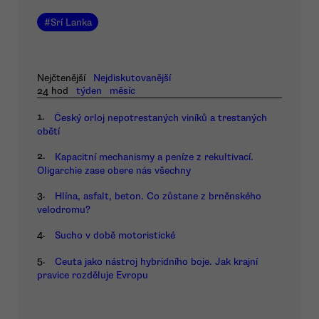
#
Srí Lanka
Nejčtenější
Nejdiskutovanější
24 hod
týden
měsíc
1.
Český orloj nepotrestaných viníků a trestaných
obětí
2.
Kapacitní mechanismy a peníze z rekultivací.
Oligarchie zase obere nás všechny
3.
Hlína, asfalt, beton. Co zůstane z brněnského
velodromu?
4.
Sucho v době motoristické
5.
Ceuta jako nástroj hybridního boje. Jak krajní
pravice rozděluje Evropu