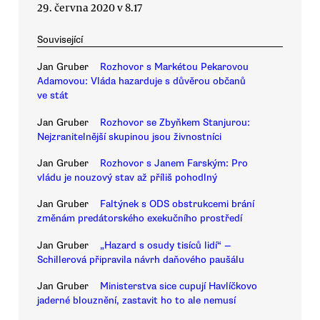
29. června 2020 v 8.17
Související
Jan Gruber
Rozhovor s Markétou Pekarovou
Adamovou: Vláda hazarduje s důvěrou občanů
ve stát
Jan Gruber
Rozhovor se Zbyňkem Stanjurou:
Nejzranitelnější skupinou jsou živnostníci
Jan Gruber
Rozhovor s Janem Farským: Pro
vládu je nouzový stav až příliš pohodlný
Jan Gruber
Faltýnek s ODS obstrukcemi brání
změnám predátorského exekučního prostředí
Jan Gruber
„Hazard s osudy tisíců lidí“ —
Schillerová připravila návrh daňového paušálu
Jan Gruber
Ministerstva sice cupují Havlíčkovo
jaderné blouznění, zastavit ho to ale nemusí