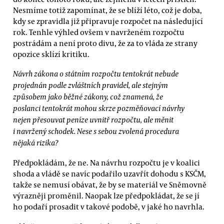
Nesmíme totiž zapomínat, že se blíží léto, což je doba,
kdy se zpravidla již připravuje rozpočet na následující
rok. Tenhle výhled ovšem v navrženém rozpočtu
postrádám a není proto divu, že za to vláda ze strany
opozice sklízí kritiku.
Návrh zákona o státním rozpočtu tentokrát nebude
projednán podle zvláštních pravidel, ale stejným
způsobem jako běžné zákony, což znamená, že
poslanci tentokrát mohou skrze pozměňovací návrhy
nejen přesouvat peníze uvnitř rozpočtu, ale měnit
i navržený schodek. Nese s sebou zvolená procedura
nějaká rizika?
Předpokládám, že ne. Na návrhu rozpočtu je v koalici
shoda a vládě se navíc podařilo uzavřít dohodu s KSČM,
takže se nemusí obávat, že by se materiál ve Sněmovně
výrazněji proměnil. Naopak lze předpokládat, že se jí
ho podaří prosadit v takové podobě, v jaké ho navrhla.