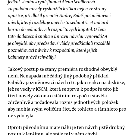
Jelikož si ministryně financí Alena Schillerová
za podobu novely vysloužila kritiku nejen ze strany
opozice, předložil premiér Andrej Babiš pozměňovací
návrh, který rozděluje oněch sto sedmatřicet miliard
korun do jednotlivých rozpočtových kapitol. O čem
tato dodatečná snaha o úpravu návrhu vypovídá? A
je obvyklé, aby předsedové vlády předkládali rozsáhlé
pozměňovací návrhy k rozpočtům, které jejich
kabinety právě schválily?
Takový postup ze stany premiéra rozhodně obvyklý
není. Nenapadá mě žádný jiný podobný příklad.
Babišův pozměňovací návrh čtu jako reakci na diskuse,
jež se vedly v KSČM, která se zprvu k podpoře této již
třetí novely zákona o státním rozpočtu stavěla
zdrženlivě a požadovala rozpis jednotlivých položek,
aby mohla svým voličům říct, že tohleto a támhleto pro
ně vydobyla.
Oproti původnímu materiálu je ten návrh jistě drobný
posun k lepšímu, ale stále mi v něm chybí