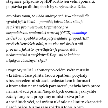
stagnace, případně by HDP rostlo jen velmi pomalu,
poptávka po dluhopisech by se výrazně snížila.
Navzdory tomu, že vláda Andreje Babiše — alespoň dle
výroků jejích členů — pomáhá, kde může, a slibuje
se z krize proinvestovat, Organizace pro
hospodářskou spolupráci a rozvoj (OECD)
odhaduje
,
že Českou republiku čeká pátý nejhlubší propad HDP
ze všech členských států, a to i více než devět a půl
procenta. Jak si to vysvětlujete? Je pomoc státu
nedostatečná a neefektivní? Dopustil se kabinet
nějakých závažných chyb?
Prognózy se liší. Kabinety po celém světě musely
v krátkém čase přijít s řadou opatření, potýkaly
s bezprecedentní situací, nedostatkem informací
a hromadou neznámých parametrů, nebyla bych proto
na naši vládu přísná. Naopak bych ocenila, jak rychle
začaly fungovat programy ministerstva práce
a sociálních věcí, což ovšem ukázalo na limity v kapacitě
úřadů práce. A jsme zase zpátky u toho, o čem