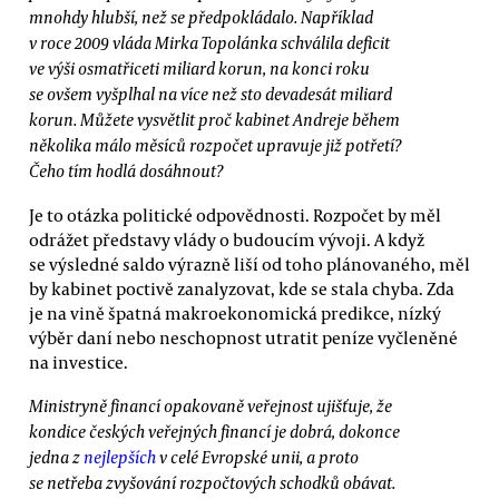
mnohdy hlubší, než se předpokládalo. Například
v roce 2009 vláda Mirka Topolánka schválila deficit
ve výši osmatřiceti miliard korun, na konci roku
se ovšem vyšplhal na více než sto devadesát miliard
korun. Můžete vysvětlit proč kabinet Andreje během
několika málo měsíců rozpočet upravuje již potřetí?
Čeho tím hodlá dosáhnout?
Je to otázka politické odpovědnosti. Rozpočet by měl
odrážet představy vlády o budoucím vývoji. A když
se výsledné saldo výrazně liší od toho plánovaného, měl
by kabinet poctivě zanalyzovat, kde se stala chyba. Zda
je na vině špatná makroekonomická predikce, nízký
výběr daní nebo neschopnost utratit peníze vyčleněné
na investice.
Ministryně financí opakovaně veřejnost ujišťuje, že
kondice českých veřejných financí je dobrá, dokonce
jedna z
nejlepších
v celé Evropské unii, a proto
se netřeba zvyšování rozpočtových schodků obávat.