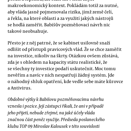
makroekonomický kontext. Pokládám totiž za nutné,
aby vláda jasně pojmenovala rizika, jímž země čelí,
a řekla, na které oblasti a za využití jakých nástrojů
se hodlá zaměřit. Babišův pozměňovací návrh nic
takové neobsahuje.
Přesto je z něj patrné, že se kabinet usilovně snaží
odlišit od přístupů pravicových vlád. Že se chce zaměřit
na investice, nikoliv na škrty. Otázkou ovšem zůstává,
zda je s ohledem na kapacity státu realistické, že
se všechny ty investice podaří uskutečnit. Moc tomu
nevěřím a navíc v nich nespatřuji žádný systém. Jde
o náhodný shluk opatření, kde vedle sebe máte kůrovce
a Antivirus.
Obdobné výtky k Babišovu pozměňovacímu návrhu
vznesla i pozice. Její zástupci říkali, že ani v případě
jeho přijetí, nebude zřejmé, na jaké účely vláda
značnou část peněz využije. Předseda poslaneckého
klubu TOP 09 Miroslav Kalousek v této souvislosti