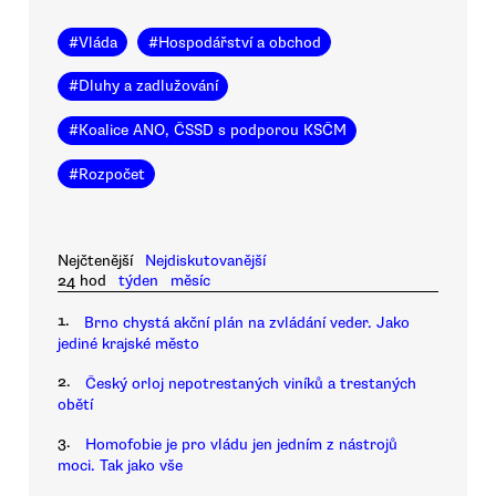
#
Vláda
#
Hospodářství a obchod
#
Dluhy a zadlužování
#
Koalice ANO, ČSSD s podporou KSČM
#
Rozpočet
Nejčtenější
Nejdiskutovanější
24 hod
týden
měsíc
1.
Brno chystá akční plán na zvládání veder. Jako
jediné krajské město
2.
Český orloj nepotrestaných viníků a trestaných
obětí
3.
Homofobie je pro vládu jen jedním z nástrojů
moci. Tak jako vše