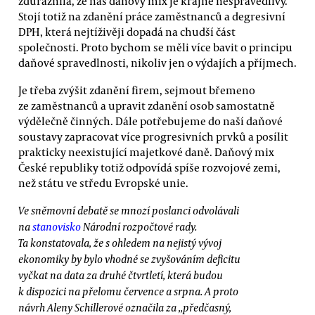
zdůraznila, že náš daňový mix je krajně nespravedlivý.
Stojí totiž na zdanění práce zaměstnanců a degresivní
DPH, která nejtíživěji dopadá na chudší část
společnosti. Proto bychom se měli více bavit o principu
daňové spravedlnosti, nikoliv jen o výdajích a příjmech.
Je třeba zvýšit zdanění firem, sejmout břemeno
ze zaměstnanců a upravit zdanění osob samostatně
výdělečně činných. Dále potřebujeme do naší daňové
soustavy zapracovat více progresivních prvků a posílit
prakticky neexistující majetkové daně. Daňový mix
České republiky totiž odpovídá spíše rozvojové zemi,
než státu ve středu Evropské unie.
Ve sněmovní debatě se mnozí poslanci odvolávali
na
stanovisko
Národní rozpočtové rady.
Ta konstatovala, že s ohledem na nejistý vývoj
ekonomiky by bylo vhodné se zvyšováním deficitu
vyčkat na data za druhé čtvrtletí, která budou
k dispozici na přelomu července a srpna. A proto
návrh Aleny Schillerové označila za „předčasný,