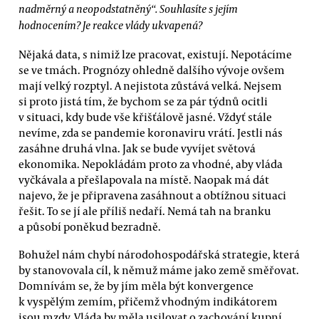
nadměrný a neopodstatněný“. Souhlasíte s jejím
hodnocením? Je reakce vlády ukvapená?
Nějaká data, s nimiž lze pracovat, existují. Nepotácíme
se ve tmách. Prognózy ohledně dalšího vývoje ovšem
mají velký rozptyl. A nejistota zůstává velká. Nejsem
si proto jistá tím, že bychom se za pár týdnů ocitli
v situaci, kdy bude vše křišťálově jasné. Vždyť stále
nevíme, zda se pandemie koronaviru vrátí. Jestli nás
zasáhne druhá vlna. Jak se bude vyvíjet světová
ekonomika. Nepokládám proto za vhodné, aby vláda
vyčkávala a přešlapovala na místě. Naopak má dát
najevo, že je připravena zasáhnout a obtížnou situaci
řešit. To se jí ale příliš nedaří. Nemá tah na branku
a působí poněkud bezradně.
Bohužel nám chybí národohospodářská strategie, která
by stanovovala cíl, k němuž máme jako země směřovat.
Domnívám se, že by jím měla být konvergence
k vyspělým zemím, přičemž vhodným indikátorem
jsou mzdy. Vláda by měla usilovat o zachování kupní