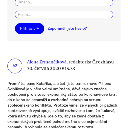
Přihlásit →
Zapomněli jste heslo?
Alena Zemančíková
, redaktorka Č.rozhlasu
AZ
30. června 2020 v 15.33
Promiňte, pane Kolaříku, ale četl jste ten rozhovor? Ilona
Švihlíková je v něm velmi umírněná, dává najevo značné
pochopení pro situaci ekonomiky státu po koronavirové krizi,
do nikoho se nenaváží a rozhodně nehraje na strunu
společenského konfliktu. Protože víme, že v jiných případech
kontroverzně vystupuje, svědčí rozhovor o tom, že "takové,
která nám tu chyběla" jde o to, aby se země dostala z
ekonomických problémů pokud možno s co nejmenšími
propady. A vyhnula se společenskému rozvratu.