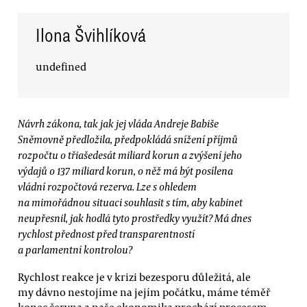
Ilona Švihlíková
undefined
Návrh zákona, tak jak jej vláda Andreje Babiše
Sněmovně předložila, předpokládá snížení příjmů
rozpočtu o třiašedesát miliard korun a zvýšení jeho
výdajů o 137 miliard korun, o něž má být posílena
vládní rozpočtová rezerva. Lze s ohledem
na mimořádnou situaci souhlasit s tím, aby kabinet
neupřesnil, jak hodlá tyto prostředky využít? Má dnes
rychlost přednost před transparentností
a parlamentní kontrolou?
Rychlost reakce je v krizi bezesporu důležitá, ale
my dávno nestojíme na jejím počátku, máme téměř