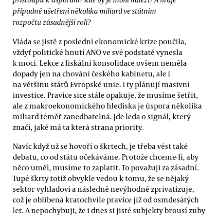
případně ušetření několika miliard ve státním
rozpočtu zásadnější roli?
Vláda se jistě z poslední ekonomické krize poučila,
vždyť politické hnutí ANO ve své podstatě vynesla
k moci. Lekce z fiskální konsolidace ovšem neměla
dopady jen na chování českého kabinetu, ale i
na většinu států Evropské unie. I ty plánují masivní
investice. Pravice sice stále opakuje, že musíme šetřit,
ale z makroekonomického hlediska je úspora několika
miliard téměř zanedbatelná. Jde leda o signál, který
značí, jaké má ta která strana priority.
Navíc když už se hovoří o škrtech, je třeba vést také
debatu, co od státu očekáváme. Protože chceme-li, aby
něco uměl, musíme to zaplatit. To považuji za zásadní.
Tupé škrty totiž obvykle vedou k tomu, že se nějaký
sektor vyhladoví a následně nevýhodně zprivatizuje,
což je oblíbená kratochvíle pravice již od osmdesátých
let. A nepochybuji, že i dnes si jisté subjekty brousí zuby