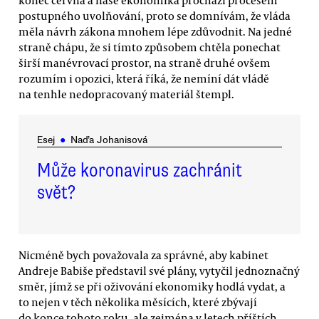
konec června a naše ekonomika prochází procesem
postupného uvolňování, proto se domnívám, že vláda
měla návrh zákona mnohem lépe zdůvodnit. Na jedné
straně chápu, že si tímto způsobem chtěla ponechat
širší manévrovací prostor, na straně druhé ovšem
rozumím i opozici, která říká, že nemíní dát vládě
na tenhle nedopracovaný materiál štempl.
Esej
●
Naďa Johanisová
Může koronavirus zachránit
svět?
Nicméně bych považovala za správné, aby kabinet
Andreje Babiše představil své plány, vytyčil jednoznačný
směr, jímž se při oživování ekonomiky hodlá vydat, a
to nejen v těch několika měsících, které zbývají
do konce tohoto roku, ale zejména v letech příštích.