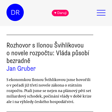
DR
♥ Daruji
Rozhovor s Ilonou Švihlíkovou
o novele rozpočtu: Vláda působí
bezradně
Jan Gruber
S ekonomkou Ilonou Švihlíkovou jsme hovořili
o v pořadí již třetí novele zákona o státním
rozpočtu. Ptali jsme se nejen na plánový pěti set
miliardový schodek, počínání vlády v době krize
ale i na výhledy českého hospodářství.