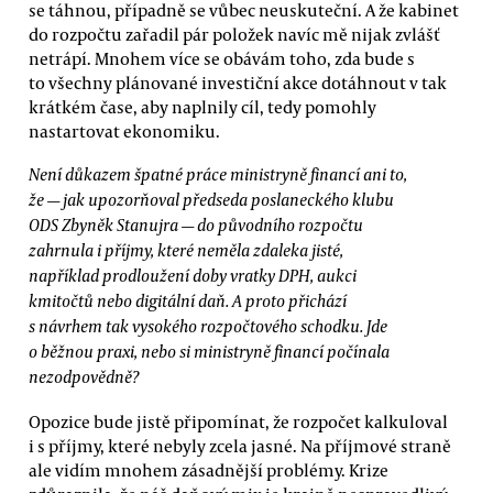
se táhnou, případně se vůbec neuskuteční. A že kabinet
do rozpočtu zařadil pár položek navíc mě nijak zvlášť
netrápí. Mnohem více se obávám toho, zda bude s
to všechny plánované investiční akce dotáhnout v tak
krátkém čase, aby naplnily cíl, tedy pomohly
nastartovat ekonomiku.
Není důkazem špatné práce ministryně financí ani to,
že — jak upozorňoval předseda poslaneckého klubu
ODS Zbyněk Stanujra — do původního rozpočtu
zahrnula i příjmy, které neměla zdaleka jisté,
například prodloužení doby vratky DPH, aukci
kmitočtů nebo digitální daň. A proto přichází
s návrhem tak vysokého rozpočtového schodku. Jde
o běžnou praxi, nebo si ministryně financí počínala
nezodpovědně?
Opozice bude jistě připomínat, že rozpočet kalkuloval
i s příjmy, které nebyly zcela jasné. Na příjmové straně
ale vidím mnohem zásadnější problémy. Krize