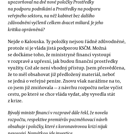
upozorňoval na dvě nové položky Prostředky
na podporu podnikání a Prostředky na podporu
veřejného sektoru, na něž kabinet bez dalšího
zdůvodnění vyčlenil celkem dvacet miliard. Je jeho
kritika oprávněná?
Nejde o Kalouska. Ty položky nejsou řádně zdůvodněné,
protože si je vláda jistá podporou KSČM. Možná
se dočkáme toho, že ministryně financí vystoupí
v rozpravě a upřesní, jak budou finanční prostředky
využity. Což ale není vhodný přístup. Jsem přesvědčena,
že to měl obsahovat již předložený materiál, neboť
se jedná o veřejné peníze. Znovu však narážíme na to,
co jsem již zmiňovala — z návrhu rozpočtu nelze vyčíst
cestu, po které se chce vláda vydat, aby vyvedla stát
z krize.
Bývalý ministr financí v rozpravě dále řekl, že novela
rozpočtu, respektive premiérův pozměňovací návrh
obsahuje i položky, které s koronavirovou krizí nijak
nesouvisí. Namátkou jde investice