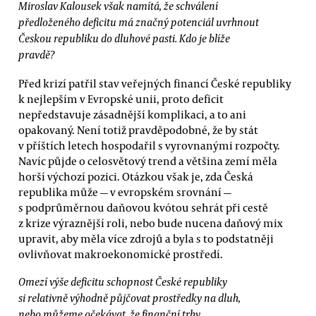
Miroslav Kalousek však namítá, že schválení
předloženého deficitu má značný potenciál uvrhnout
Českou republiku do dluhové pasti. Kdo je blíže
pravdě?
Před krizí patřil stav veřejných financí České republiky
k nejlepším v Evropské unii, proto deficit
nepředstavuje zásadnější komplikaci, a to ani
opakovaný. Není totiž pravděpodobné, že by stát
v příštích letech hospodařil s vyrovnanými rozpočty.
Navíc půjde o celosvětový trend a většina zemí měla
horší výchozí pozici. Otázkou však je, zda Česká
republika může — v evropském srovnání —
s podprůměrnou daňovou kvótou sehrát při cestě
z krize výraznější roli, nebo bude nucena daňový mix
upravit, aby měla více zdrojů a byla s to podstatněji
ovlivňovat makroekonomické prostředí.
Omezí výše deficitu schopnost České republiky
si relativně výhodně půjčovat prostředky na dluh,
nebo můžeme očekávat, že finanční trhy