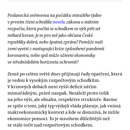
Poslanecká sněmovna na počátku minulého týdne
v prvním čtení schválila
novelu
zákona o státním
rozpočtu, která počítá se schodkem ve výši pěti set
miliard korun. Je to pro mě jako občana České
republiky dobrá, nebo špatná zpráva? Pomůže naší
zemi vyvést z nastupující krize způsobené pandemií
koronaviru, nebo spíš může oživení ekonomiky
ve střednědobém horizontu ochromit?
Země po celém světě dnes přijímají řady opatření, která
je vedou k vysokým rozpočtovým schodkům.
V krizových dobách není vyšší deficit něčím
mimořádným, právě naopak. Nezáleží proto tolik
na jeho výši, ale obsahu, respektive struktuře. Bavme
se spíše o tom, jaký typ výdajů vláda plánuje, jak vnímá
makroekonomický kontext a kde se domnívá, že může
ekonomice pomoci. To je mnohem důležitější než
se stále točit nad rozpočtovým schodkem.