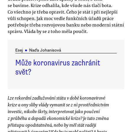
se bavíme. Krize odhalila, kde všude nás tlačí bota.
Co všechno je třeba opravit. Čeho je stát i při nejlepší
vůli schopen. Jak moc vedle funkčních úřadů práce
potřebuje třeba rozvojovou banku nebo moderní státní
správu. Vláda by se z toho měla poučit.
Esej
●
Naďa Johanisová
Může koronavirus zachránit
svět?
Lze rekordní zadlužování státu v době koronavirové
krize a ony sliby vlády vymanit se z ní prostřednictvím
investic, nikoliv škrty, interpretovat jako poučení
z průběhu a dopadů ekonomické krize? Je tato změna
přístupu opodstatněná, nebo by měl stát raději
přistoupit k úsporám? Kde by je mohl nalézt? A hraje