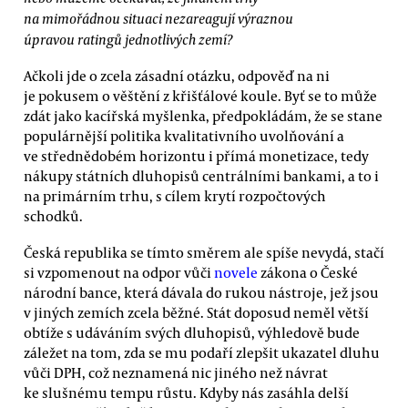
na mimořádnou situaci nezareagují výraznou
úpravou ratingů jednotlivých zemí?
Ačkoli jde o zcela zásadní otázku, odpověď na ni
je pokusem o věštění z křišťálové koule. Byť se to může
zdát jako kacířská myšlenka, předpokládám, že se stane
populárnější politika kvalitativního uvolňování a
ve střednědobém horizontu i přímá monetizace, tedy
nákupy státních dluhopisů centrálními bankami, a to i
na primárním trhu, s cílem krytí rozpočtových
schodků.
Česká republika se tímto směrem ale spíše nevydá, stačí
si vzpomenout na odpor vůči
novele
zákona o České
národní bance, která dávala do rukou nástroje, jež jsou
v jiných zemích zcela běžné. Stát doposud neměl větší
obtíže s udáváním svých dluhopisů, výhledově bude
záležet na tom, zda se mu podaří zlepšit ukazatel dluhu
vůči DPH, což neznamená nic jiného než návrat
ke slušnému tempu růstu. Kdyby nás zasáhla delší