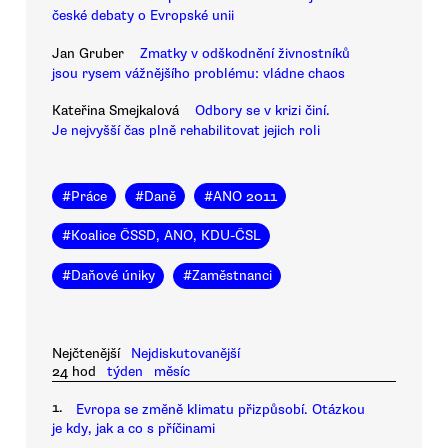
české debaty o Evropské unii
Jan Gruber
Zmatky v odškodnění živnostníků
jsou rysem vážnějšího problému: vládne chaos
Kateřina Smejkalová
Odbory se v krizi činí.
Je nejvyšší čas plně rehabilitovat jejich roli
#
Práce
#
Daně
#
ANO 2011
#
Koalice ČSSD, ANO, KDU-ČSL
#
Daňové úniky
#
Zaměstnanci
Nejčtenější
Nejdiskutovanější
24 hod
týden
měsíc
1.
Evropa se změně klimatu přizpůsobí. Otázkou
je kdy, jak a co s příčinami