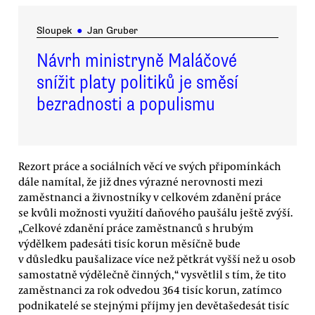
Sloupek
●
Jan Gruber
Návrh ministryně Maláčové
snížit platy politiků je směsí
bezradnosti a populismu
Rezort práce a sociálních věcí ve svých připomínkách
dále namítal, že již dnes výrazné nerovnosti mezi
zaměstnanci a živnostníky v celkovém zdanění práce
se kvůli možnosti využití daňového paušálu ještě zvýší.
„Celkové zdanění práce zaměstnanců s hrubým
výdělkem padesáti tisíc korun měsíčně bude
v důsledku paušalizace více než pětkrát vyšší než u osob
samostatně výdělečně činných,“ vysvětlil s tím, že tito
zaměstnanci za rok odvedou 364 tisíc korun, zatímco
podnikatelé se stejnými příjmy jen devětašedesát tisíc