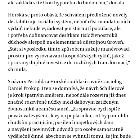
ale zakládá si těžkou hypotéku do budoucna,“ dodala.
Horská se proto obává, že schválení předložené novely
destabilizuje sociální systém, neboť růst mandatorních
výdajů nebude vyžadovat jen stárnutí populace, ale
i potřeba dofinancovat desítkám tisíc živnostníků
důchody alespoň na elementárně důstojnou úroveň.
„Stát si vposledku tímto způsobem zužuje manévrovací
prostor pro vyrovnávání hospodářských cyklů, jakož
i pro smysluplné investice do rozličných transformací,“
shrnula.
S názory Pertolda a Horské souhlasí rovněž sociolog
Daniel Prokop. I ten se domnívá, že návrh Schillerové
je krok špatným směrem, neboť dále rozevírá již dnes
značně rozevřené nůžky mezi daňovým zatíženým
živnostníků a zaměstnanců. „Za správné bych spíše
považoval zvýšení slevy na poplatníka, což by pomohlo
chudším pracujícím, posílení majetkových daní
a navýšení povinných odvodů pro osoby samostatně
výdělečně činné, abychom se vyhnuli tomu, že jim bude