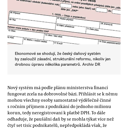
Ekonomové se shodují, že český daňový systém
by zasloužil zásadní, strukturální reformu, nikoliv jen
drobnou úpravu několika parametrů. Archiv DR
Nový systém má podle plánu ministerstva financí
fungovat zcela na dobrovolné bázi. Přihlásit se k němu
mohou všechny osoby samostatně výdělečně činné
s ročním příjmem z podnikání do jednoho milionu
korun, tedy neregistrovaní k platbě DPH. To dále
odhaduje, že paušální daň by se mohla týkat více než
čtyř set tisíc podnikatelů, nepředpokládá však, že