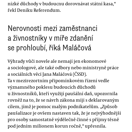
nízké důchody v budoucnu dorovnávat státní kasa,“
řekl Deníku Referendum.
Nerovnosti mezi zaměstnanci
a živnostníky v míře zdanění
se prohloubí, říká Maláčová
Výhrady vůči novele ale nemají jen ekonomové
a sociologové, ale také odbory nebo ministryně práce
a sociálních věcí Jana Maláčová (ČSSD).
Ta v mezirezortním připomínkovém řízení vedle
významného poklesu budoucích důchodů
u živnostníků, kteří využijí paušální daň, upozornila
rovněž na to, že se návrh zákona míjí s deklarovaným
cílem, jímž je pomoc malým podnikatelům. „Způsob
paušalizace je ovšem nastaven tak, že je nejvýhodnější
pro osoby samostatně výdělečně činné s příjmy těsně
pod jedním milionem korun ročně,“ upřesnila.