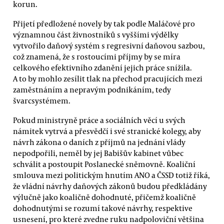
korun.
Přijetí předložené novely by tak podle Maláčové pro
významnou část živnostníků s vyššími výdělky
vytvořilo daňový systém s regresivní daňovou sazbou,
což znamená, že s rostoucími příjmy by se míra
celkového efektivního zdanění jejich práce snížila.
A to by mohlo zesílit tlak na přechod pracujících mezi
zaměstnáním a nepravým podnikáním, tedy
švarcsystémem.
Pokud ministryně práce a sociálních věcí u svých
námitek vytrvá a přesvědčí i své stranické kolegy, aby
návrh zákona o daních z příjmů na jednání vlády
nepodpořili, neměl by jej Babišův kabinet vůbec
schválit a postoupit Poslanecké sněmovně. Koaliční
smlouva mezi politickým hnutím ANO a ČSSD totiž říká,
že vládní návrhy daňových zákonů budou předkládány
výlučně jako koaličně dohodnuté, přičemž koaličně
dohodnutými se rozumí takové návrhy, respektive
usnesení, pro které zvedne ruku nadpoloviční většina