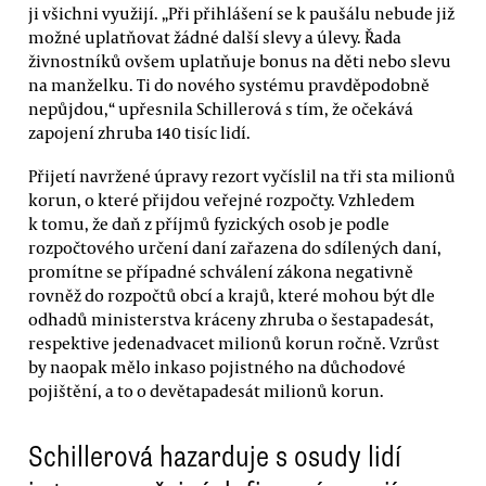
ji všichni využijí. „Při přihlášení se k paušálu nebude již
možné uplatňovat žádné další slevy a úlevy. Řada
živnostníků ovšem uplatňuje bonus na děti nebo slevu
na manželku. Ti do nového systému pravděpodobně
nepůjdou,“ upřesnila Schillerová s tím, že očekává
zapojení zhruba 140 tisíc lidí.
Přijetí navržené úpravy rezort vyčíslil na tři sta milionů
korun, o které přijdou veřejné rozpočty. Vzhledem
k tomu, že daň z příjmů fyzických osob je podle
rozpočtového určení daní zařazena do sdílených daní,
promítne se případné schválení zákona negativně
rovněž do rozpočtů obcí a krajů, které mohou být dle
odhadů ministerstva kráceny zhruba o šestapadesát,
respektive jedenadvacet milionů korun ročně. Vzrůst
by naopak mělo inkaso pojistného na důchodové
pojištění, a to o devětapadesát milionů korun.
Schillerová hazarduje s osudy lidí