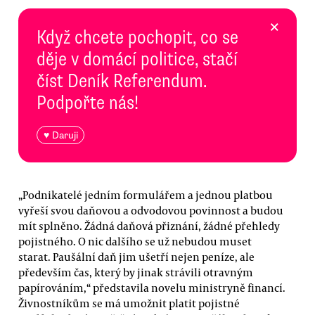
×
Když chcete pochopit, co se
děje v domácí politice, stačí
číst Deník Referendum.
Podpořte nás!
♥ Daruji
„Podnikatelé jedním formulářem a jednou platbou
vyřeší svou daňovou a odvodovou povinnost a budou
mít splněno. Žádná daňová přiznání, žádné přehledy
pojistného. O nic dalšího se už nebudou muset
starat. Paušální daň jim ušetří nejen peníze, ale
především čas, který by jinak strávili otravným
papírováním,“ představila novelu ministryně financí.
Živnostníkům se má umožnit platit pojistné