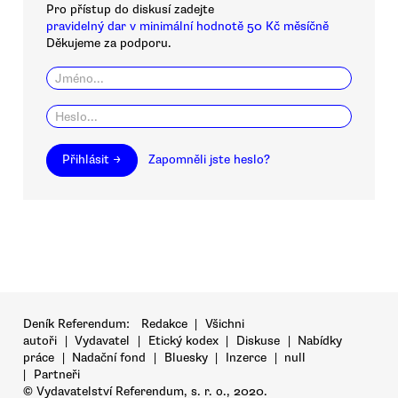
Pro přístup do diskusí zadejte
pravidelný dar v minimální hodnotě 50 Kč měsíčně
Děkujeme za podporu.
Přihlásit →
Zapomněli jste heslo?
Deník Referendum:
Redakce
|
Všichni
autoři
|
Vydavatel
|
Etický kodex
|
Diskuse
|
Nabídky
práce
|
Nadační fond
|
Bluesky
|
Inzerce
|
null
|
Partneři
© Vydavatelství Referendum, s. r. o., 2020.