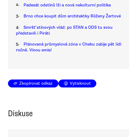
2.
Padesát odstínů lži a nová nekulturní politika
3.
Brno chce koupit dům architektky Růženy Žertové
4.
Smršť stínových vlád: po STAN a ODS tu svou
představili i Piráti
5.
Plánovaná průmyslová zóna v Chebu zabije pět lidí
ročně. Vinou emisí
Zkopírovat odkaz
Vytisknout
Diskuse