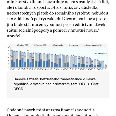
ministerstvo financí hazarduje nejen s osudy tisíců lidí,
ale i s kondicí rozpočtu. „Hrozí totiž, že v důsledku
nedostatečných plateb do sociálního systému nebudou
s to z důchodů pokrýt základní životní potřeby, a proto
jim bude stát nucen vypomoci prostřednictvím dávek
státní sociální podpory a pomoci v hmotné nouzi,“
uzavřel.
Daňové zatížení bezdětného zaměstnance v České
republice je vysoko nad průměrem zemí OECD. Graf
OECD
Obdobně návrh ministerstva financí zhodnotila
i hlavní ekonomka Raiffeisenbank Helena Horská.