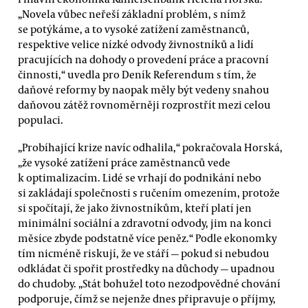
„Novela vůbec neřeší základní problém, s nímž
se potýkáme, a to vysoké zatížení zaměstnanců,
respektive velice nízké odvody živnostníků a lidí
pracujících na dohody o provedení práce a pracovní
činnosti,“ uvedla pro Deník Referendum s tím, že
daňové reformy by naopak měly být vedeny snahou
daňovou zátěž rovnoměrněji rozprostřít mezi celou
populaci.
„Probíhající krize navíc odhalila,“ pokračovala Horská,
„že vysoké zatížení práce zaměstnanců vede
k optimalizacím. Lidé se vrhají do podnikání nebo
si zakládají společnosti s ručením omezením, protože
si spočítají, že jako živnostníkům, kteří platí jen
minimální sociální a zdravotní odvody, jim na konci
měsíce zbyde podstatně více peněz.“ Podle ekonomky
tím nicméně riskují, že ve stáří — pokud si nebudou
odkládat či spořit prostředky na důchody — upadnou
do chudoby. „Stát bohužel toto nezodpovědné chování
podporuje, čímž se nejenže dnes připravuje o příjmy,