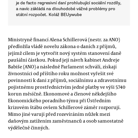
je de facto regresivní daní prohlubující sociální rozdíly,
a navíc zákládá na dlouhodobé vážné problémy pro
státní rozpočet. Koláž BEUywube
Ministryně financí Alena Schillerová (nestr. za ANO)
předložila vládě novelu zákona o daních z příjmů,
jejímž cílem je vytvořit nový systém stanovení daně
paušální částkou. Pokud její návrh kabinet Andreje
Babiše (ANO) a následně Parlament schválí, získají
živnostníci od příštího roku možnost vyřešit své
povinnosti k dani z příjmů, sociálnímu a zdravotnímu
pojistnému prostřednictvím jedné platby ve výši 5740
korun měsíčně. Ekonomové a členové někdejšího
Ekonomického poradního týmu při Ústředním
krizovém štábu ovšem Schillerové záměr rozporují.
Mimo jiné varují před rozevíráním nůžek mezi
daňovým zatížením zaměstnanců a osob samostatně
výdělečně činných.