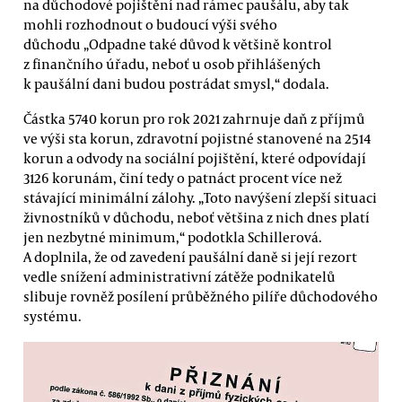
na důchodové pojištění nad rámec paušálu, aby tak
mohli rozhodnout o budoucí výši svého
důchodu „Odpadne také důvod k většině kontrol
z finančního úřadu, neboť u osob přihlášených
k paušální dani budou postrádat smysl,“ dodala.
Částka 5740 korun pro rok 2021 zahrnuje daň z příjmů
ve výši sta korun, zdravotní pojistné stanovené na 2514
korun a odvody na sociální pojištění, které odpovídají
3126 korunám, činí tedy o patnáct procent více než
stávající minimální zálohy. „Toto navýšení zlepší situaci
živnostníků v důchodu, neboť většina z nich dnes platí
jen nezbytné minimum,“ podotkla Schillerová.
A doplnila, že od zavedení paušální daně si její rezort
vedle snížení administrativní zátěže podnikatelů
slibuje rovněž posílení průběžného pilíře důchodového
systému.