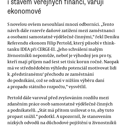
i stavem veřejných financí, varují
ekonomové
S novelou ovšem nesouhlasí mnozí odborníci. „Tento
návrh dále rozevře daňové zatížení mezi zaměstnanci
a osobami samostatně výdělečně činnými,“ řekl Deníku
Referendu ekonom Filip Pertold, který působí v think-
tanku IDEA při CERGE-EI. „Jeho schválení malým
živnostníků nepomůže, neboť je výhodný jen pro ty,
kteří mají příjem nad šest set tisíc korun ročně. Naopak
má ve střednědobém výhledu potenciál motivovat lidi
k ‚předstíranému‘ přechodu ze zaměstnání
do podnikání, což se odrazí v nižším výběru daní
a propadu státního rozpočtu,“ vysvětlil.
Pertold dále varoval před zvyšováním rozdílu mezi
zdaněním práce osob samostatně výdělečně činných
a podnikatelů. „Stát má přitom usilovat o to, aby tuto
propast snížil.“ podotkl. A upozornil, že stanovením
nízkých odvodů na důchodové pojištění u živnostníků