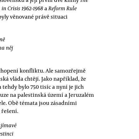
a
 Crisis 1962-1968
Reform Rule
yly věnované právě situaci
ně
na něj
hopení konfliktu. Ale samozřejmě
ská vláda chtějí. Jako například, že
 tehdy bylo 750 tisíc a nyní je jich
uze na palestinská území a Jeruzalém
e. Obě témata jsou zásadními
řešení.
ajímavé
stinci