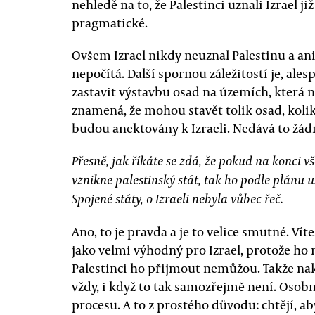
nehledě na to, že Palestinci uznali Izrael již
pragmatické.
Ovšem Izrael nikdy neuznal Palestinu a ani
nepočítá. Další spornou záležitostí je, ales
zastavit výstavbu osad na územích, která 
znamená, že mohou stavět tolik osad, koli
budou anektovány k Izraeli. Nedává to žád
Přesně, jak říkáte se zdá, že pokud na konci v
vznikne palestinský stát, tak ho podle plánu u
Spojené státy, o Izraeli nebyla vůbec řeč.
Ano, to je pravda a je to velice smutné. Vít
jako velmi výhodný pro Izrael, protože ho 
Palestinci ho přijmout nemůžou. Takže nak
vždy, i když to tak samozřejmě není. Osob
procesu. A to z prostého důvodu: chtějí, a