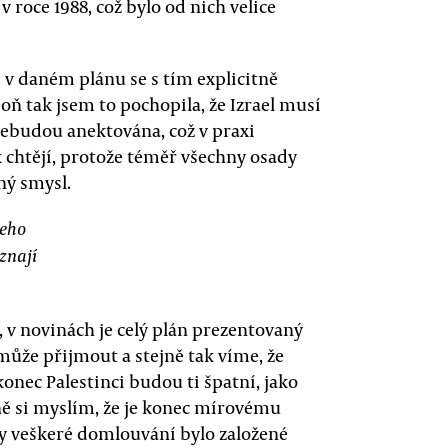
 v roce 1988, což bylo od nich velice
 v daném plánu se s tím explicitně
poň tak jsem to pochopila, že Izrael musí
nebudou anektována, což v praxi
k chtějí, protože téměř všechny osady
ný smysl.
šeho
znají
e, v novinách je celý plán prezentovaný
může přijmout a stejně tak víme, že
onec Palestinci budou ti špatní, jako
ně si myslím, že je konec mírovému
by veškeré domlouvání bylo založené