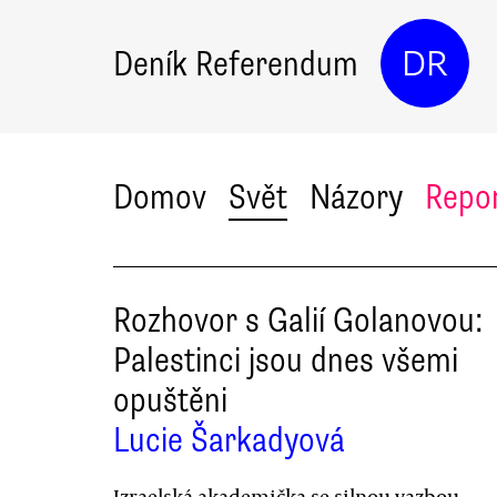
Deník Referendum
DR
Domov
Svět
Názory
Repo
Rozhovor s Galií Golanovou:
Palestinci jsou dnes všemi
opuštěni
Lucie Šarkadyová
Izraelská akademička se silnou vazbou