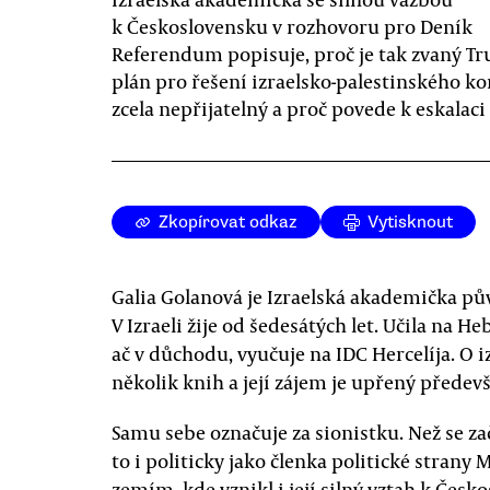
k Československu v rozhovoru pro Deník
Referendum popisuje, proč je tak zvaný 
plán pro řešení izraelsko-palestinského ko
zcela nepřijatelný a proč povede k eskalaci 
Zkopírovat odkaz
Vytisknout
Galia Golanová je Izraelská akademička pů
V Izraeli žije od šedesátých let. Učila na H
ač v důchodu, vyučuje na IDC Hercelíja. O 
několik knih a její zájem je upřený předev
Samu sebe označuje za sionistku. Než se za
to i politicky jako členka politické stran
zemím, kde vznikl i její silný vztah k Česk