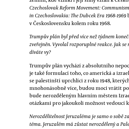
Czechoslovak Reform Movement: Communism in
b
in Czechoslovakia: The Dubcek Era 1968-1969
v Československu kolem roku 1968.
Trumpův plán byl před více než týdnem koneč
zveřejněn. Vyvolal rozporuplné reakce. Jak se 
díváte vy?
Trumpův plán vychází z absolutního nepoc
je také formulací toho, co americká a izrael
se palestinští uprchlíci z roku 1948, kterých
mnohonásobně více, budou moci vrátit po
bude nerozděleným hlavním městem Izrael
otázkami pro jakoukoli možnost vedoucí k 
Nerozdělitelnost Jeruzaléma je samo o sobě z
téma. Jeruzalém má zůstat nerozdělený a Pale