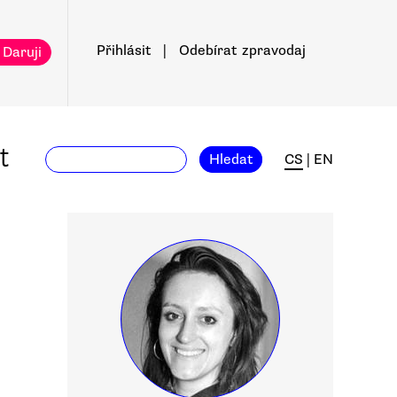
Přihlásit
|
Odebírat
zpravodaj
 Daruji
t
Hledat
CS
|
EN