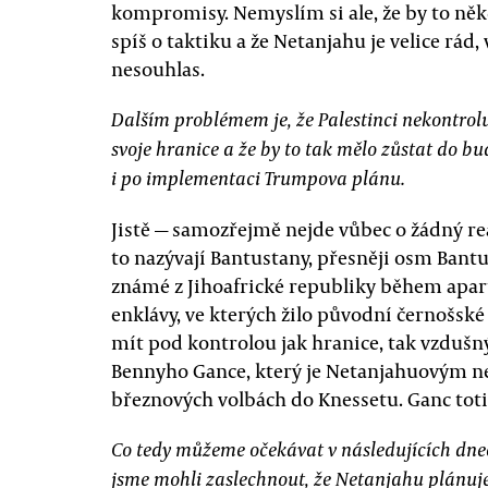
kompromisy. Nemyslím si ale, že by to někd
spíš o taktiku a že Netanjahu je velice rád,
nesouhlas.
Dalším problémem je, že Palestinci nekontrolu
svoje hranice a že by to tak mělo zůstat do b
i po implementaci Trumpova plánu.
Jistě — samozřejmě nejde vůbec o žádný reá
to nazývají Bantustany, přesněji osm Bantus
známé z Jihoafrické republiky během apar
enklávy, ve kterých žilo původní černošsk
mít pod kontrolou jak hranice, tak vzdušn
Bennyho Gance, který je Netanjahuovým ne
březnových volbách do Knessetu. Ganc tot
Co tedy můžeme očekávat v následujících dne
jsme mohli zaslechnout, že Netanjahu plánuj