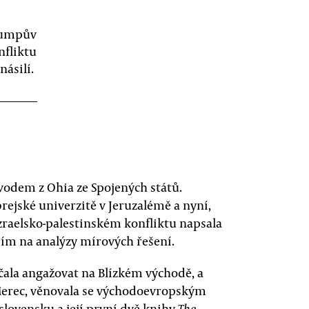
Trumpův
nfliktu
násilí.
vodem z Ohia ze Spojených států.
ebrejské univerzitě v Jeruzalémě a nyní,
izraelsko-palestinském konfliktu napsala
ším na analýzy mírových řešení.
čala angažovat na Blízkém východě, a
y Merec, věnovala se východoevropským
oslovensku a její první dvě knihy
The