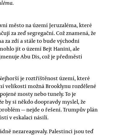
aléma.
lavní město na území Jeruzaléma, které
načují za zeď segregační. Což znamená, že
a za zdí a stále to bude východní
mohlo jít o území Bejt Hanini, ale
 jmenuje Abu Dis, což je předměstí
Nejhorší je roztříštěnost území, které
mí velikosti možná Brooklynu rozdělené
pojené mosty nebo tunely. To je
e by si někdo doopravdy myslel, že
ší problém — nejde o řešení. Trumpův plán
tí v eskalaci násilí.
řádně nezareagovaly. Palestinci jsou teď