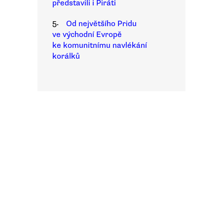
představili i Piráti
5.
Od největšího Pridu
ve východní Evropě
ke komunitnímu navlékání
korálků