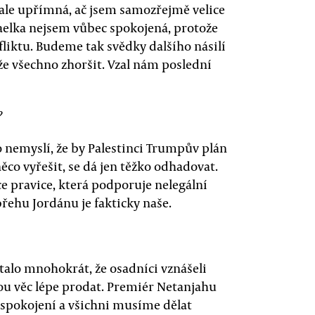
 ale upřímná, ač jsem samozřejmě velice
raelka nejsem vůbec spokojená, protože
liktu. Budeme tak svědky dalšího násilí
ůže všechno zhoršit. Vzal nám poslední
?
do nemyslí, že by Palestinci Trumpův plán
něco vyřešit, se dá jen těžko odhadovat.
 pravice, která podporuje nelegální
břehu Jordánu je fakticky naše.
stalo mnohokrát, že osadníci vznášeli
ou věc lépe prodat. Premiér Netanjahu
u spokojení a všichni musíme dělat