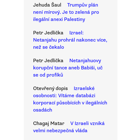
Jehuda Šaul
Trumpův plán
není mírový. Je to zelená pro
ilegální anexi Palestiny
Petr Jedlička
Izrael:
Netanjahu prohrál nakonec více,
než se čekalo
Petr Jedlička
Netanjahuovy
korupční tance aneb Babiši, uč
se od profíků
Otevřený dopis
Izraelské
osobnosti: Vítáme databázi
korporací působících v ilegálních
osadách
Chagaj Matar
V Izraeli vzniká
velmi nebezpečná vláda