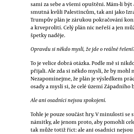
sami za sebe a všemi opuštěni. Mám-li být
smutná kvůli Palestincům, tak ani jako Iz
Trumpův plán je zárukou pokračování konf
a krveprolití. Celý plán nic neřeší a jen m
špetky naděje.
Opravdu si někdo myslí, že jde o reálné řešení
To je velice dobrá otázka. Podle mě si nik
přijali. Ale zda si někdo myslí, že by mohl 
Nezapomínejme, že plán je výsledkem práce
osady a myslí si, že celé území Západního 
Ale ani osadníci nejsou spokojení.
Tohle je pouze součást hry. V minulosti se 
námitky, ale jenom proto, aby pomohli cel
tak může totiž říct: ale ani osadníci nejso