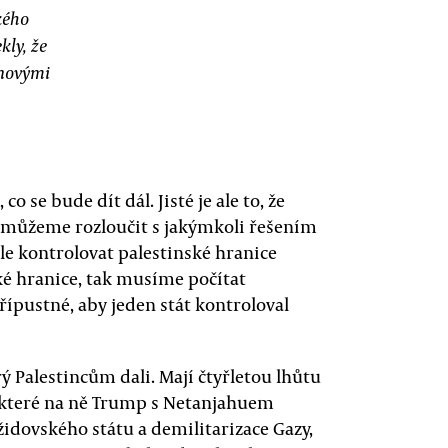
kého
kly, že
znovými
se bude dít dál. Jisté je ale to, že
 můžeme rozloučit s jakýmkoli řešením
le kontrolovat palestinské hranice
ké hranice, tak musíme počítat
řípustné, aby jeden stát kontroloval
rý Palestincům dali. Mají čtyřletou lhůtu
, které na ně Trump s Netanjahuem
židovského státu a demilitarizace Gazy,