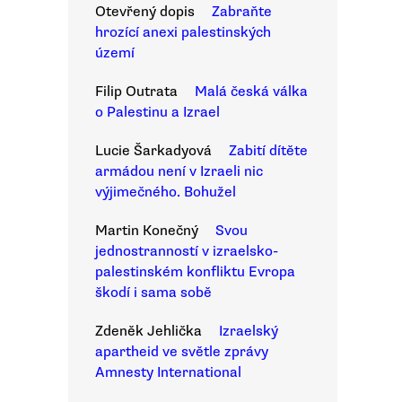
Otevřený dopis
Zabraňte
hrozící anexi palestinských
území
Filip Outrata
Malá česká válka
o Palestinu a Izrael
Lucie Šarkadyová
Zabití dítěte
armádou není v Izraeli nic
výjimečného. Bohužel
Martin Konečný
Svou
jednostranností v izraelsko-
palestinském konfliktu Evropa
škodí i sama sobě
Zdeněk Jehlička
Izraelský
apartheid ve světle zprávy
Amnesty International