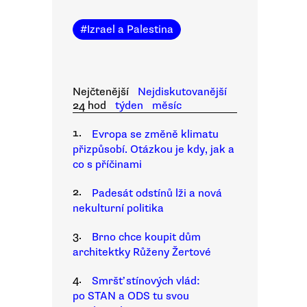
#
Izrael a Palestina
Nejčtenější
Nejdiskutovanější
24 hod
týden
měsíc
1.
Evropa se změně klimatu
přizpůsobí. Otázkou je kdy, jak a
co s příčinami
2.
Padesát odstínů lži a nová
nekulturní politika
3.
Brno chce koupit dům
architektky Růženy Žertové
4.
Smršť stínových vlád:
po STAN a ODS tu svou