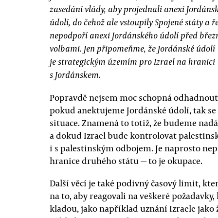
zasedání vlády, aby projednali anexi Jordáns
údolí, do čehož ale vstoupily Spojené státy a ře
nepodpoří anexi Jordánského údolí před bře
volbami. Jen připomeňme, že Jordánské údolí
je strategickým územím pro Izrael na hranici
s Jordánskem.
Popravdě nejsem moc schopná odhadnout, co 
pokud anektujeme Jordánské údolí, tak se
situace. Znamená to totiž, že budeme nadá
a dokud Izrael bude kontrolovat palestins
i s palestinským odbojem. Je naprosto nep
hranice druhého státu — to je okupace.
Další věcí je také podivný časový limit, kte
na to, aby reagovali na veškeré požadavky
kladou, jako například uznání Izraele jako 