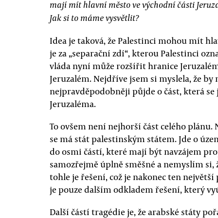
mají mít hlavní město ve východní části Jeruz
Jak si to máme vysvětlit?
Idea je taková, že Palestinci mohou mít h
je za „separační zdí“, kterou Palestinci oz
vláda nyní může rozšířit hranice Jeruzalém
Jeruzalém. Nejdříve jsem si myslela, že by 
nejpravděpodobněji půjde o část, která se
Jeruzaléma.
To ovšem není nejhorší část celého plánu. 
se má stát palestinským státem. Jde o úze
do osmi částí, které mají být navzájem pro
samozřejmě úplně směšné a nemyslím si, ž
tohle je řešení, což je nakonec ten největ
je pouze dalším odkladem řešení, který vyús
Další částí tragédie je, že arabské státy po