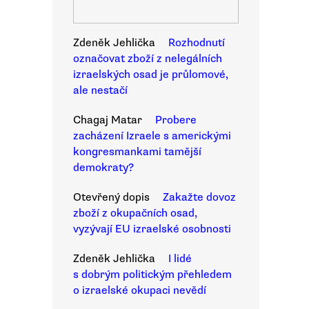
Zdeněk Jehlička
Rozhodnutí
označovat zboží z nelegálních
izraelských osad je průlomové,
ale nestačí
Chagaj Matar
Probere
zacházení Izraele s americkými
kongresmankami tamější
demokraty?
Otevřený dopis
Zakažte dovoz
zboží z okupačních osad,
vyzývají EU izraelské osobnosti
Zdeněk Jehlička
I lidé
s dobrým politickým přehledem
o izraelské okupaci nevědí