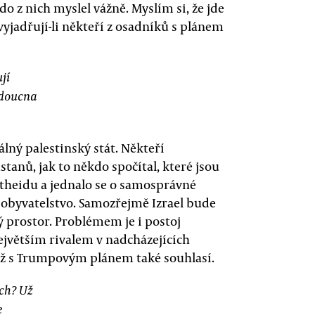
o z nich myslel vážně. Myslím si, že jde
 vyjadřují-li někteří z osadníků s plánem
jí
udoucna
lný palestinský stát. Někteří
tanů, jak to někdo spočítal, které jsou
theidu a jednalo se o samosprávné
é obyvatelstvo. Samozřejmě Izrael bude
ý prostor. Problémem je i postoj
jvětším rivalem v nadcházejících
iž s Trumpovým plánem také souhlasí.
ch? Už
e