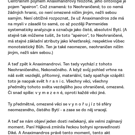
Centrálním pojmem Anaximandrovy filozofie, jeho ontologie je
pojem "apeiron". Což znamená: to Neohraničené; to co nemá
žádných hranic, co není omezené ničím jiným, nežli sebou
samým. Není obtížné rozpoznat, že už Anaximandros zde má
na mysli v zásadě to samé, co až později Parmenides
systematicky analyzuje a označuje jako čisté, absolutní Bytí. (A
stejně tak můžeme tušit, že toto "apeiron", to Neohraničené,
má stejné základní atributy jako křesťanský, respektive vůbec
monoteistický Bůh. Ten je také neomezen, neohraničen ničím
jiným, nežli sám sebou.)
A teď zpět k Anaximandrovi. Ten tedy vychází z tohoto
Neohraničeného, Nekonečného. A když svůj pohled vrhne na
náš svět vezdejší, přítomný, materiální, tady spatřuje vzápětí:
toto je naopak svět h r a n i c. Všechny věci, všechny
předměty tohoto světa vezdejšího jsou ohraničené, omezené.
Či snad spíše: v y m e z e n é, oproti každé věci jiné.
Ty předmětné, omezené věci se v y n o ř u j í z té sféry
neomezeného, čistého Bytí - a zase se do něj vracejí.
A teď se nám objeví jeden dosti nečekaný, ale velmi zajímavý
moment. Paní Hájková zmínila řeckou bohyni spravedlnosti
Diké. A Anaximandros právě tento moment, tento akt