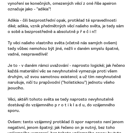
vynoření se konečných, omezených věcí z oné říše apeiron
označuje jako - "adikia"!
Adikia - čili bezprostřední opak, protiklad té spravedlnosti
diké; adikia, vznik předmětných věcí našeho světa, je tedy sám
o sobě a bezprostředně a absolutně p ř e č i n!!
Ty věci našeho vlastního světa (včetně nás samých ovšem)
tedy vůbec nemohou být jiné, nežli v daném smyslu špatné,
vadné, nespravedlivé!
Je to - v daném rámci uvažování - naprosto logické; jak řečeno
každá materiální věc se nevyhnutelně vymezuje proti všem
druhým, už svou samotnou existencí; a už tím nevyhnutelně
narušuje, ničí tu prapůvodní ("holistickou") jednotu všeho
jsoucího.
Věci, aktéři tohoto světa se tedy naprosto nevyhnutelně
dostávají do vzájemného p r o t i k l a d u, do vzájemného
sporu.
Ovšem: tento vzájemný protiklad či spor naprosto není jenom
negativní, jenom špatný; jak řečeno on je nutný, bez toho