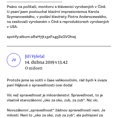
------------------------------------------
Psáno na počítači, monitoru a klávesnici vyrobených v Číně.
U psaní jsem poslouchal klavírní impresionismus Karola
Szymanowského, v podání klavíristy Piotra Anderszewskiho,
na zesilovači vyrobeném v Číně a reproduktorech vyrobených
v USA.
spotify:album:2R2H7jt13sFx45S1GVOhwj
Jiří Vyleťal
JV
14. dubna 2019 v 13.42
O milosti
Protože jsme se ocitli v čase velikonočním, rád bych k úvaze
paní Hájkové o spravedlnosti cosi dodal
Víc než spravedlnost je milosrdenství. Spravedlnost, to je
vlastně starozákonní „oko za oko, zub, za zub“. Nic víc.
Novozákonní „spravedlnost“ žádnou spravedlností není. Je
milostí. Není to „oko za oko, zub za zub“, ale pohlazení za