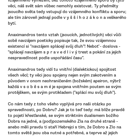
vzájemného vymezení, bez tohoto vzájemného sporu by tyto
věci, náš svět sám vůbec nemohly existovat. Ty předměty
jsoucího světa tedy vstupují do vzájemného konfliktu a sporu;
ale tím zároveň jednají podle v y š š í h o z á k o n a veškerého
bytí.
Anaximandros tento vztah (jsoucích, jednotlivých) věci vůči
sobě navzájem poeticky popisuje tak, že svou vzájemnou
existencí si "navzájem splácejí svůj dluh"! Neboť - doslova -
"splácejí navzájem s p r a v e d l i v ý trest a pokání za jejich
nespravedlnost podle uspořádání času".
Anaximandros tedy vidí tu vnitřní (dialektickou) spojitost
všech věcí; ty věci jsou spojeny nejen svým zakotvením a
původem v onom neohraničeném (božském) apeiron, nýbrž
každá v s o b ě s a m é je spojena vnitřním poutem se svým
protějškem, se svým protikladem ("splácí mu svůj dluh").
Co nám tedy z toho všeho vyplývá pro naši otázku po
spravedlnosti, po Dobru? Jak je to teď tedy: má blíže pravdě
to pojetí křesťanské, se svým striktním dualismem božího
Dobra na jedné, a (pod)pozemského Zla na druhé straně -
anebo měli pravdu ti staří Hebrejci s tím, že Dobro a Zlo na
tomto světě jsou oba nutné a potřebné, a teprve až jejich