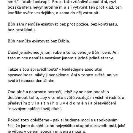
smrt"! Totální entropii. Proto tato zdánlivě absolutní, ryzí
božská sféra nevyhnutelně m u s í vytvořit ten protiklad, ten
konflikt světa vezdejšího, a sama do něj vstoupit.
Bůh sám nemůže existovat bez protipozice, bez kontrastu,
bez protikladu.
Bůh nemůže existovat bez Ďábla.
Ďábel je nakonec jenom rubem toho, čeho je Bůh lícem. Ani
tato mince nemůže sestávat jenom z jedné jediné strany.
Takže s tou spravedlností? - Nehledejme absolutní
spravedlnost; nikdy ji nenajdeme. Ani v tomto světě, ani ve
světě transcendentálním.
Ono plně a naprosto postačí, když by se nám podařilo
dosáhnout toho, aby v tomto světě vezdejším všichni řádně, a
především z v l a s t n í h o u v ě d o m ě n í a přesvědčení
"navzájem spláceli svůj dluh".
Pokud toto dokážeme - pak si budeme moci s uspokojením
říci, že jsme dosáhli toho nejvyššího stupně spravedlnosti, jaká
je vůbec v celém jsoucím univerzu možná.