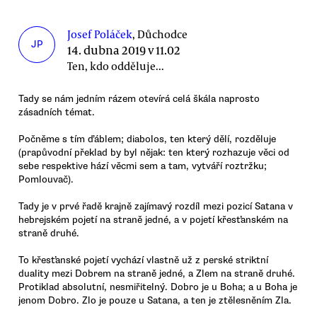
Josef Poláček
, Důchodce
JP
14. dubna 2019 v 11.02
Ten, kdo odděluje...
Tady se nám jedním rázem otevírá celá škála naprosto
zásadních témat.
Počněme s tím ďáblem; diabolos, ten který dělí, rozděluje
(prapůvodní překlad by byl nějak: ten který rozhazuje věci od
sebe respektive hází věcmi sem a tam, vytváří roztržku;
Pomlouvač).
Tady je v prvé řadě krajně zajímavý rozdíl mezi pozicí Satana v
hebrejském pojetí na straně jedné, a v pojetí křesťanském na
straně druhé.
To křesťanské pojetí vychází vlastně už z perské striktní
duality mezi Dobrem na straně jedné, a Zlem na straně druhé.
Protiklad absolutní, nesmiřitelný. Dobro je u Boha; a u Boha je
jenom Dobro. Zlo je pouze u Satana, a ten je ztělesněním Zla.