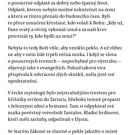
o posmrtné odplatě za dobrý nebo špatný život.
Odplatě, kterou nebylo možné uskutečnit na zemi
a která se tímto přenáší do budoucího času. Byli
to přece umučení křesťané, kdo volali k Bohu: „Kdy už,
Pane svatý a věrný, vykonáš soud a za naši krev
potrestáš ty, kdo bydlí na zemi?“
Nebyla to tedy Boží vůle, aby vzniklo peklo. A už vůbec
ne aby v něm lidé trpěli věčná muka. I když se slova
o posmrtných trestech — nepochybně pro výstrahu —
objevují také v evangeliích. Pokud taková víra
přispívala k odvrácení zlých skutků, měla jistě své
opodstatnění.
V řecké mytologii bylo nejstrašnějším trestem pro
hříšníky svržení do Tartaru, hluboké temné propasti
s železnými zdmi a bránami. Tam si odpykával svá
muka pověstný svévolník Tantalos. Kladní hrdinové,
kteří měli zásluhy, odpočívali v Elysiu.
Ve Starém Zákoně se vlastně o pekle jakožto o místě