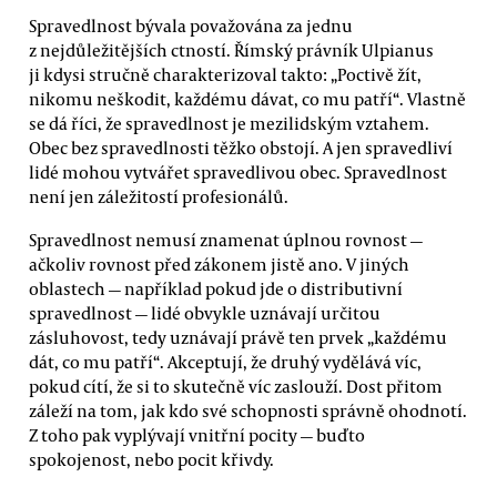
Spravedlnost bývala považována za jednu
z nejdůležitějších ctností. Římský právník Ulpianus
ji kdysi stručně charakterizoval takto: „Poctivě žít,
nikomu neškodit, každému dávat, co mu patří“. Vlastně
se dá říci, že spravedlnost je mezilidským vztahem.
Obec bez spravedlnosti těžko obstojí. A jen spravedliví
lidé mohou vytvářet spravedlivou obec. Spravedlnost
není jen záležitostí profesionálů.
Spravedlnost nemusí znamenat úplnou rovnost —
ačkoliv rovnost před zákonem jistě ano. V jiných
oblastech — například pokud jde o distributivní
spravedlnost — lidé obvykle uznávají určitou
zásluhovost, tedy uznávají právě ten prvek „každému
dát, co mu patří“. Akceptují, že druhý vydělává víc,
pokud cítí, že si to skutečně víc zaslouží. Dost přitom
záleží na tom, jak kdo své schopnosti správně ohodnotí.
Z toho pak vyplývají vnitřní pocity — buďto
spokojenost, nebo pocit křivdy.