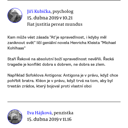
Jiří Kubička
, psycholog
15. dubna 2019 v 10.21
Fiat justitia pereat mundus
Kam může vést zásada "Ať je spravedlnost, i kdyby měl
zaniknout svět" líčí geniální novela Henricha Kleista "Michael
Kohlhaas"
Staří Řekové na absolutní boží spravedlnost nevěřili. Řecká
tragedie je konflikt dobra s dobrem, ne dobra se zlem.
Například Sofoklova Antigona: Antigona je v právu, když chce
pohřbít bratra. Kléon je v právu, když trvá na tom, aby byl
trestán zrádce, který bojoval proti vlastní obci
Eva Hájková
, penzistka
15. dubna 2019 v 11.16