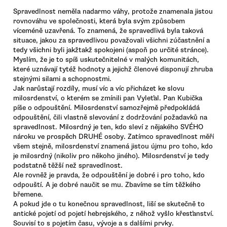
Spravedlnost neměla nadarmo váhy, protože znamenala jistou
rovnováhu ve společnosti, která byla svým způsobem
víceméně uzavřená. To znamená, že spravedlivá byla taková
situace, jakou za spravedlivou považovali všichni zúčastnění a
tedy všichni byli jakžtakž spokojeni (aspoň po určité stránce).
Myslím, že je to spíš uskutečnitelné v malých komunitách,
které uznávají tytéž hodnoty a jejichž členové disponují zhruba
stejnými silami a schopnostmi.
Jak narůstají rozdíly, musí víc a víc přicházet ke slovu
milosrdenství, o kterém se zmínili pan Vyleťal. Pan Kubička
píše o odpouštění. Milosrdenství samozřejmě předpokládá
odpouštění, čili vlastně slevování z dodržování požadavků na
spravedlnost. Milosrdný je ten, kdo sleví z nějakého SVÉHO
nároku ve prospěch DRUHÉ osoby. Zatímco spravedlnost měří
všem stejně, milosrdenství znamená jistou újmu pro toho, kdo
je milosrdný (nikoliv pro někoho jiného). Milosrdenství je tedy
podstatně těžší než spravedlnost.
Ale rovněž je pravda, že odpouštění je dobré i pro toho, kdo
odpouští. A je dobré naučit se mu. Zbavíme se tím těžkého
břemene.
A pokud jde o tu konečnou spravedlnost, liší se skutečně to
antické pojetí od pojetí hebrejského, z něhož vyšlo křesťanství.
Souvisí to s pojetím času, vývoje a s dalšími prvky.