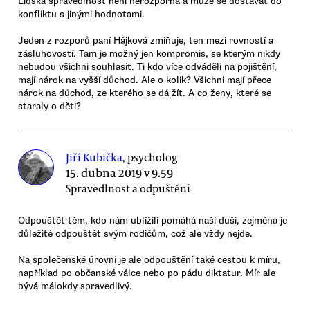
Lidská spravedlnost není nerozporná a může se dostávat do
konfliktu s jinými hodnotami.
Jeden z rozporů paní Hájková zmiňuje, ten mezi rovností a
zásluhovostí. Tam je možný jen kompromis, se kterým nikdy
nebudou všichni souhlasit. Ti kdo více odváděli na pojištění,
mají nárok na vyšší důchod. Ale o kolik? Všichni mají přece
nárok na důchod, ze kterého se dá žít. A co ženy, které se
staraly o děti?
Jiří Kubička
, psycholog
15. dubna 2019 v 9.59
Spravedlnost a odpuštění
Odpouštět těm, kdo nám ublížili pomáhá naší duši, zejména je
důležité odpouštět svým rodičům, což ale vždy nejde.
Na společenské úrovni je ale odpouštění také cestou k míru,
například po občanské válce nebo po pádu diktatur. Mír ale
bývá málokdy spravedlivý.