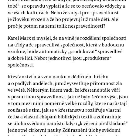
tobě“, se opravdu vyplatí a že se to oceňovalo vždycky a
ve všech kulturách. Nebo že smysl pro spravedlnost
je člověku vrozen a že ho projevují už malé děti. Ale
proč je potom na zemi tolik nespravedlnosti?
Karel Marx si myslel, že na vině je rozdělení společnosti
na třídy a že spravedlivá společnost, která v budoucnu
vznikne, bude automaticky „produkovat“ spravedlivé
a dobré lidi. Neboť jednotlivci jsou „produktem“
společnosti.
Křesťanství má svou nauku o dědičném hříchu
a o padlých andělech, jimiž vysvětluje přítomnost zla
ve světě. Některým lidem vadí, že křesťané stále věří
v posmrtnou spravedlnost. Jak už bylo řečeno výše, jsou
v tom mezi nimi poměrně velké rozdíly, které narůstají
současně s tím, jak se v křesťanstvu rozšiřuje vlastní
četba a vlastní chápání biblických textů a zdůrazňuje
se úloha svědomí namísto kdysi „k věření předkládané“
jednotné církevní nauky. Zdůraznění úlohy svědomí