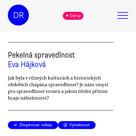
DR
♥ Daruji
Pekelná spravedlnost
Eva Hájková
Jak byla v různých kulturách a historických
obdobích chápána spravedlnost? Je nám smysl
pro spravedlnost vrozen a jakou úlohu přitom
hraje náboženství?
Zkopírovat odkaz
Vytisknout