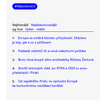
#
Náboženství
Nejčtenější
Nejdiskutovanější
24 hod
týden
měsíc
1.
Evropa se změně klimatu přizpůsobí. Otázkou
je kdy, jak a co s příčinami
2.
Padesát odstínů lži a nová nekulturní politika
3.
Brno chce koupit dům architektky Růženy Žertové
4.
Smršť stínových vlád: po STAN a ODS tu svou
představili i Piráti
5.
Od největšího Pridu ve východní Evropě
ke komunitnímu navlékání korálků