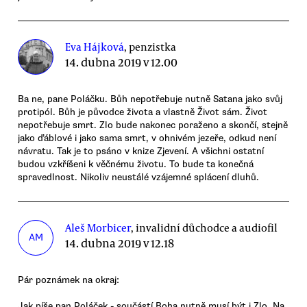
Eva Hájková
, penzistka
14. dubna 2019 v 12.00
Ba ne, pane Poláčku. Bůh nepotřebuje nutně Satana jako svůj
protipól. Bůh je původce života a vlastně Život sám. Život
nepotřebuje smrt. Zlo bude nakonec poraženo a skončí, stejně
jako ďáblové i jako sama smrt, v ohnivém jezeře, odkud není
návratu. Tak je to psáno v knize Zjevení. A všichni ostatní
budou vzkříšeni k věčnému životu. To bude ta konečná
spravedlnost. Nikoliv neustálé vzájemné splácení dluhů.
Aleš Morbicer
, invalidní důchodce a audiofil
AM
14. dubna 2019 v 12.18
Pár poznámek na okraj:
Jak píše pan Poláček - součástí Boha nutně musí být i Zlo. Na