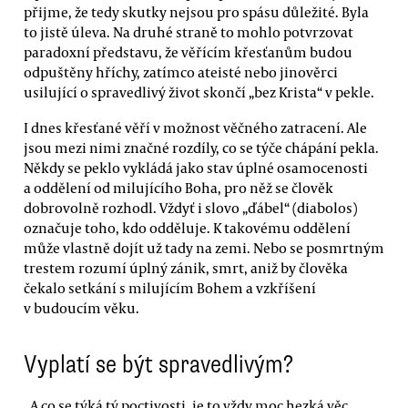
přijme, že tedy skutky nejsou pro spásu důležité. Byla
to jistě úleva. Na druhé straně to mohlo potvrzovat
paradoxní představu, že věřícím křesťanům budou
odpuštěny hříchy, zatímco ateisté nebo jinověrci
usilující o spravedlivý život skončí „bez Krista“ v pekle.
I dnes křesťané věří v možnost věčného zatracení. Ale
jsou mezi nimi značné rozdíly, co se týče chápání pekla.
Někdy se peklo vykládá jako stav úplné osamocenosti
a oddělení od milujícího Boha, pro něž se člověk
dobrovolně rozhodl. Vždyť i slovo „ďábel“ (diabolos)
označuje toho, kdo odděluje. K takovému oddělení
může vlastně dojít už tady na zemi. Nebo se posmrtným
trestem rozumí úplný zánik, smrt, aniž by člověka
čekalo setkání s milujícím Bohem a vzkříšení
v budoucím věku.
Vyplatí se být spravedlivým?
„A co se týká tý poctivosti, je to vždy moc hezká věc,