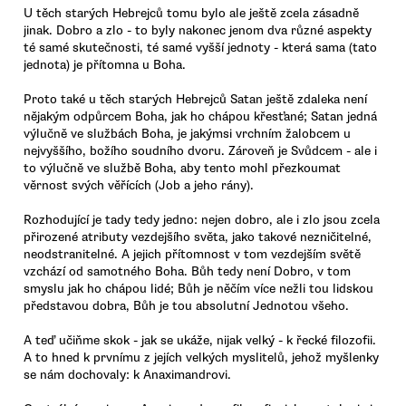
U těch starých Hebrejců tomu bylo ale ještě zcela zásadně
jinak. Dobro a zlo - to byly nakonec jenom dva různé aspekty
té samé skutečnosti, té samé vyšší jednoty - která sama (tato
jednota) je přítomna u Boha.
Proto také u těch starých Hebrejců Satan ještě zdaleka není
nějakým odpůrcem Boha, jak ho chápou křesťané; Satan jedná
výlučně ve službách Boha, je jakýmsi vrchním žalobcem u
nejvyššího, božího soudního dvoru. Zároveň je Svůdcem - ale i
to výlučně ve službě Boha, aby tento mohl přezkoumat
věrnost svých věřících (Job a jeho rány).
Rozhodující je tady tedy jedno: nejen dobro, ale i zlo jsou zcela
přirozené atributy vezdejšího světa, jako takové nezničitelné,
neodstranitelné. A jejich přítomnost v tom vezdejším světě
vzchází od samotného Boha. Bůh tedy není Dobro, v tom
smyslu jak ho chápou lidé; Bůh je něčím více nežli tou lidskou
představou dobra, Bůh je tou absolutní Jednotou všeho.
A teď učiňme skok - jak se ukáže, nijak velký - k řecké filozofii.
A to hned k prvnímu z jejích velkých myslitelů, jehož myšlenky
se nám dochovaly: k Anaximandrovi.