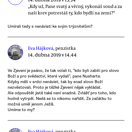
„Kdy už, Pane svatý a věrný, vykonáš soud a za
naši krev potrestáš ty, kdo bydlí na zemi?“
Umírali tedy s nenávistí ke svým trýznitelům?
Eva Hájková
, penzistka
14. dubna 2019 v 14.44
Ve Zjevení je psáno, že tak volali ti, "kdo byli zabiti pro slovo
Boží a pro svědectví, které vydali", pane Nusharte.
Kdyby měli v srdci nenávist, tak by snad slovo Boží
nezvěstovali. Proto je těžké Zjevení nějak vykládat.
Ale odpouštět jistě také není snadné. Zvlášť pro toho, kdo
hodně vytrpěl. Nedá se to nikomu nařídit. Ze začátku to
možná uměl jenom Ježíš.
Umíme to my?
Eva Hájková
, penzistka