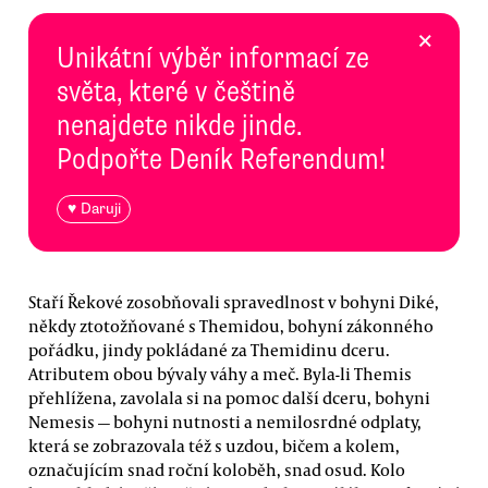
×
Unikátní výběr informací ze
světa, které v češtině
nenajdete nikde jinde.
Podpořte Deník Referendum!
♥ Daruji
Staří Řekové zosobňovali spravedlnost v bohyni Diké,
někdy ztotožňované s Themidou, bohyní zákonného
pořádku, jindy pokládané za Themidinu dceru.
Atributem obou bývaly váhy a meč. Byla-li Themis
přehlížena, zavolala si na pomoc další dceru, bohyni
Nemesis — bohyni nutnosti a nemilosrdné odplaty,
která se zobrazovala též s uzdou, bičem a kolem,
označujícím snad roční koloběh, snad osud. Kolo