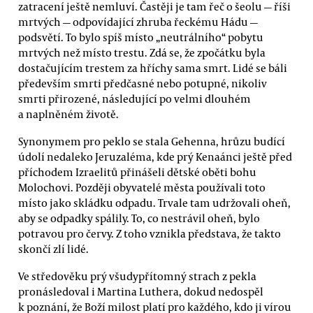
zatracení ještě nemluví. Častěji je tam řeč o šeolu — říši
mrtvých — odpovídající zhruba řeckému Hádu —
podsvětí. To bylo spíš místo „neutrálního“ pobytu
mrtvých než místo trestu. Zdá se, že zpočátku byla
dostačujícím trestem za hříchy sama smrt. Lidé se báli
především smrti předčasné nebo potupné, nikoliv
smrti přirozené, následující po velmi dlouhém
a naplněném životě.
Synonymem pro peklo se stala Gehenna, hrůzu budící
údolí nedaleko Jeruzaléma, kde prý Kenaánci ještě před
příchodem Izraelitů přinášeli dětské oběti bohu
Molochovi. Později obyvatelé města používali toto
místo jako skládku odpadu. Trvale tam udržovali oheň,
aby se odpadky spálily. To, co nestrávil oheň, bylo
potravou pro červy. Z toho vznikla představa, že takto
skončí zlí lidé.
Ve středověku prý všudypřítomný strach z pekla
pronásledoval i Martina Luthera, dokud nedospěl
k poznání, že Boží milost platí pro každého, kdo ji vírou