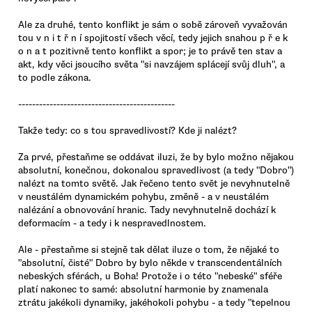
Ale za druhé, tento konflikt je sám o sobě zároveň vyvažován
tou v n i t ř n í spojitostí všech věcí, tedy jejich snahou p ř e k
o n a t pozitivně tento konflikt a spor; je to právě ten stav a
akt, kdy věci jsoucího světa "si navzájem splácejí svůj dluh", a
to podle zákona.
---------------------------------------------
Takže tedy: co s tou spravedlivostí? Kde ji nalézt?
Za prvé, přestaňme se oddávat iluzi, že by bylo možno nějakou
absolutní, konečnou, dokonalou spravedlivost (a tedy "Dobro")
nalézt na tomto světě. Jak řečeno tento svět je nevyhnutelně
v neustálém dynamickém pohybu, změně - a v neustálém
nalézání a obnovování hranic. Tady nevyhnutelně dochází k
deformacím - a tedy i k nespravedlnostem.
Ale - přestaňme si stejně tak dělat iluze o tom, že nějaké to
"absolutní, čisté" Dobro by bylo někde v transcendentálních
nebeských sférách, u Boha! Protože i o této "nebeské" sféře
platí nakonec to samé: absolutní harmonie by znamenala
ztrátu jakékoli dynamiky, jakéhokoli pohybu - a tedy "tepelnou