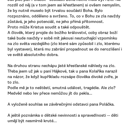
rozdíl od něj (a v tom jsem asi křesťanem) si ovšem nemyslím,
že by nutně muselo být trvalou součástí Boha. Bylo
rozpoznáno, odděleno a svrženo. To, co v Bohu ze zla navždy
zůstává, je jeho potenciál, ne jeho přímá přítomnost.
Proto může Kristus soudit a také odpouštět.
A člověk, který projde do božího království, coby obraz boží
také bude navždy v sobě mít jakousi neutuchající vzpomínku
na zlo světa vezdejšího (zlo které sám způsobil i zlo, kterému
byl vystaven), která mu zabrání propadnout se do nerozlišení i
ve světě absolutního dobra.
Na druhou stranu nechápu jisté křesťanské náhledy na zlo.
Třeba jsem už jak u paní Hájkové, tak u pana Kolaříka narazil
na názor, že když kupříkladu rozsápe člověka divoké zvíře, je
to zlo.
Podle mě je to neštěstí, smutná událost, tragédie. Ale zlo?
Medvěd nebo lev přece nemůžou jít do pekla...
A vyloženě souhlas se závěrečnými odstavci pana Poláčka.
A ještě poznámka o dětské nevinnosti a spravedlnosti -- děti
umějí být nesmírně kruté...