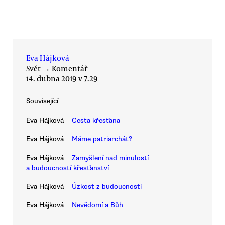
Eva Hájková
Svět
→
Komentář
14. dubna 2019 v 7.29
Související
Eva Hájková
Cesta křesťana
Eva Hájková
Máme patriarchát?
Eva Hájková
Zamyšlení nad minulostí
a budoucností křesťanství
Eva Hájková
Úzkost z budoucnosti
Eva Hájková
Nevědomí a Bůh