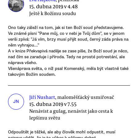
15. dubna 2019 v 4.48
Ještě k Božímu soudu
Ono taky záleží na tom, jak si ten Boží soud představujeme.
Ve známé písni "Pane můj, co v nebi je Tvůj dům", se v jenom
verši zpívá: "Já vím, brzy musí přijít soud, černý záda práva na
něm vyhrajou..."
A v knize Překvapivá naděje se zase píše, že Boží soud je něco,
nad čím se zaraduje i příroda. Tedy ne prosté potrestání, ale
náprava všeho.
Všenáprava světa, o níž psal Komenský, měla být vlastně také
takovým Božím soudem.
Jiří Nushart
, maloměšťácký usmiřovač
JN
15. dubna 2019 v 7.55
Nenávist a gulag, nenávist jako cesta k
lepšímu světu
Odpouštět je těžké, ale aby člověk mohl odpustit, musí
nejprve vědět, že je to vůbec k něčemu dobré.