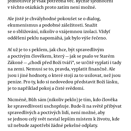
jednotlivce je však potřebná věc. Rychlé sjednocení
v těchto otázkách proto zatím není možné.
Ale jistě je chvályhodné pokoušet se o dialog,
ekumenismus a podobné záležitosti. Snažit
se o sbližování, nikoliv o vzájemnou izolaci. Vždyť
oddělení peklu napomáhá, jak bylo výše řečeno.
Ať už je to s peklem, jak chce, být spravedlivým
a poctivým člověkem, který — jak se psalo ve Starém
Zákoně — „chodí před Boží tváří“, se určitě vyplatí i tady
na zemi. Nemusí se to, pravda, vyplatit finančně. Ale
jsou i jiné hodnoty, o které stojí za to usilovat, než jsou
peníze. Pro ty, kdo si nedovedou představit Boží lásku,
je to například pokoj a čisté svědomí.
Nicméně, Bůh sám (nikoliv peklo) je tím, kdo člověka
ke spravedlivosti uschopňuje. Bude-li na světě přibývat
spravedlivých a poctivých lidí, není možné, aby
se jednou celý svět nestal lepším místem k životu, kde
už nebude zapotřebí žádné pekelné odplaty.