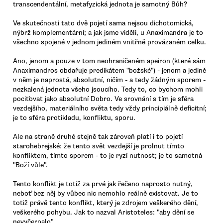
transcendentální, metafyzická jednota je samotný Bůh?
Ve skutečnosti tato dvě pojetí sama nejsou dichotomická,
nýbrž komplementární; a jak jsme viděli, u Anaximandra je to
všechno spojené v jednom jediném vnitřně provázaném celku.
Ano, jenom a pouze v tom neohraničeném apeiron (které sám
Anaximandros obdařuje predikátem "božské") - jenom a jedině
v něm je naprostá, absolutní, ničím - a tedy žádným sporem -
nezkalená jednota všeho jsoucího. Tedy to, co bychom mohli
pociťovat jako absolutní Dobro. Ve srovnání s tím je sféra
vezdejšího, materiálního světa tedy vždy principiálně deficitní;
je to sféra protikladu, konfliktu, sporu.
Ale na straně druhé stejně tak zároveň platí i to pojetí
starohebrejské: že tento svět vezdejší je prolnut tímto
konfliktem, tímto sporem - to je ryzí nutnost; je to samotná
"Boží vůle".
Tento konflikt je totiž za prvé jak řečeno naprosto nutný,
neboť bez něj by vůbec nic nemohlo reálně existovat. Je to
totiž právě tento konflikt, který je zdrojem veškerého dění,
veškerého pohybu. Jak to nazval Aristoteles: "aby dění se
nevyčerpalo".