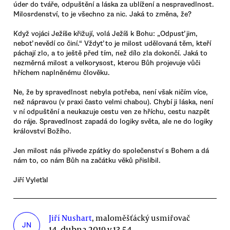
úder do tváře, odpuštění a láska za ublížení a nespravedlnost.
Milosrdenství, to je všechno za nic. Jaká to změna, že?
Když vojáci Ježíše křižují, volá Ježíš k Bohu: „Odpusť jim,
neboť nevědí co činí.“ Vždyť to je milost udělovaná těm, kteří
páchají zlo, a to ještě před tím, než dílo zla dokončí. Jaká to
nezměrná milost a velkorysost, kterou Bůh projevuje vůči
hříchem naplněnému člověku.
Ne, že by spravedlnost nebyla potřeba, není však ničím více,
než nápravou (v praxi často velmi chabou). Chybí ji láska, není
v ní odpuštění a neukazuje cestu ven ze hříchu, cestu nazpět
do ráje. Spravedlnost zapadá do logiky světa, ale ne do logiky
království Božího.
Jen milost nás přivede zpátky do společenství s Bohem a dá
nám to, co nám Bůh na začátku věků přislíbil.
Jiří Vyleťal
Jiří Nushart
, maloměšťácký usmiřovač
JN
14. dubna 2019 v 13.54