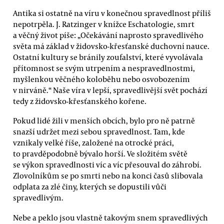
Antika si ostatně na víru v konečnou spravedlnost příliš
nepotrpěla. J. Ratzinger v knížce Eschatologie, smrt
a věčný život píše: „Očekávání naprosto spravedlivého
světa má základ v židovsko-křesťanské duchovní nauce.
Ostatní kultury se bránily zoufalství, které vyvolávala
přítomnost se svým utrpením a nespravedlnostmi,
myšlenkou věčného koloběhu nebo osvobozením
v nirváně.“ Naše víra v lepší, spravedlivější svět pochází
tedy z židovsko-křesťanského kořene.
Pokud lidé žili v menších obcích, bylo pro ně patrně
snazší udržet mezi sebou spravedlnost. Tam, kde
vznikaly velké říše, založené na otrocké práci,
to pravděpodobně bývalo horší. Ve složitém světě
se výkon spravedlnosti víc a víc přesouval do záhrobí.
Zlovolníkům se po smrti nebo na konci časů slibovala
odplata za zlé činy, kterých se dopustili vůči
spravedlivým.
Nebe a peklo jsou vlastně takovým snem spravedlivých