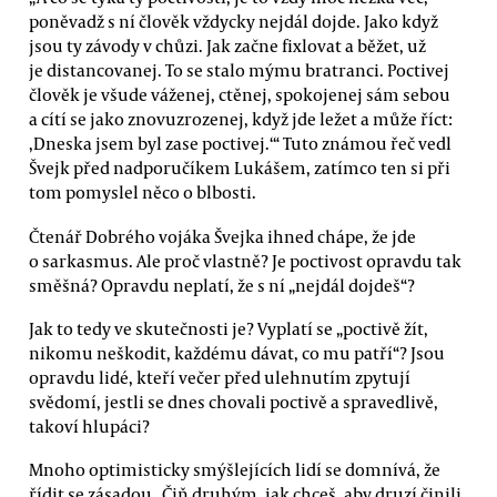
poněvadž s ní člověk vždycky nejdál dojde. Jako když
jsou ty závody v chůzi. Jak začne fixlovat a běžet, už
je distancovanej. To se stalo mýmu bratranci. Poctivej
člověk je všude váženej, ctěnej, spokojenej sám sebou
a cítí se jako znovuzrozenej, když jde ležet a může říct:
,Dneska jsem byl zase poctivej.‘“ Tuto známou řeč vedl
Švejk před nadporučíkem Lukášem, zatímco ten si při
tom pomyslel něco o blbosti.
Čtenář Dobrého vojáka Švejka ihned chápe, že jde
o sarkasmus. Ale proč vlastně? Je poctivost opravdu tak
směšná? Opravdu neplatí, že s ní „nejdál dojdeš“?
Jak to tedy ve skutečnosti je? Vyplatí se „poctivě žít,
nikomu neškodit, každému dávat, co mu patří“? Jsou
opravdu lidé, kteří večer před ulehnutím zpytují
svědomí, jestli se dnes chovali poctivě a spravedlivě,
takoví hlupáci?
Mnoho optimisticky smýšlejících lidí se domnívá, že
řídit se zásadou „Čiň druhým, jak chceš, aby druzí činili