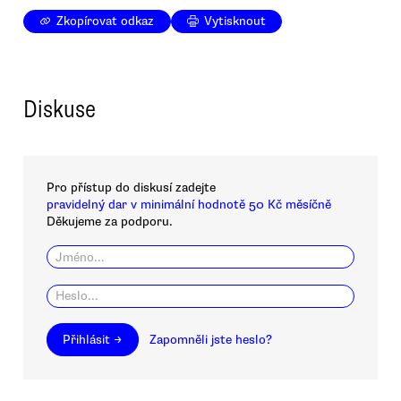
Zkopírovat odkaz
Vytisknout
Diskuse
Pro přístup do diskusí zadejte
pravidelný dar v minimální hodnotě 50 Kč měsíčně
Děkujeme za podporu.
Přihlásit →
Zapomněli jste heslo?