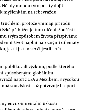
tě. Někdy mohou tyto pocity dojít
ž k myšlenkám na sebevraždu.
 truchlení, protože vnímají přírodu
těžké přihlížet jejímu ničení. Součástí
blému svým způsobem života přispíváme
odenní život naplní náročnými dilematy,
, jestli jíst maso či jestli letět
ni publikovali výzkum, podle kterého
tami způsobenými globálním
evražd napříč USA a Mexikem. S vysokou
nná souvislost, což potvrzuje i report
omy environmentální úzkosti
zdílem, že zde se mluví o poruše „pre-