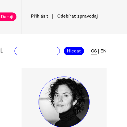
Přihlásit
|
Odebírat
zpravodaj
 Daruji
t
Hledat
CS
|
EN