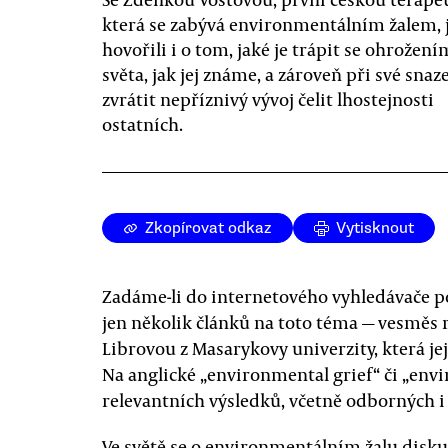
která se zabývá environmentálním žalem,
hovořili i o tom, jaké je trápit se ohrožení
světa, jak jej známe, a zároveň při své snaz
zvrátit nepříznivý vývoj čelit lhostejnosti
ostatních.
Zkopírovat odkaz
Vytisknout
Zadáme-li do internetového vyhledávače p
jen několik článků na toto téma — vesměs
Librovou z Masarykovy univerzity, která je
Na anglické „environmental grief“ či „env
relevantních výsledků, včetně odborných i
Ve světě se o environmentálním žalu diskut