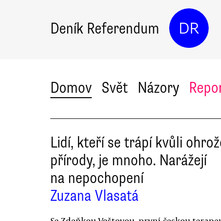
Deník Referendum
DR
Domov
Svět
Názory
Repo
Lidí, kteří se trápí kvůli ohrož
přírody, je mnoho. Narážejí
na nepochopení
Zuzana Vlasatá
Se Zdeňkou Voštovou, první českou terape