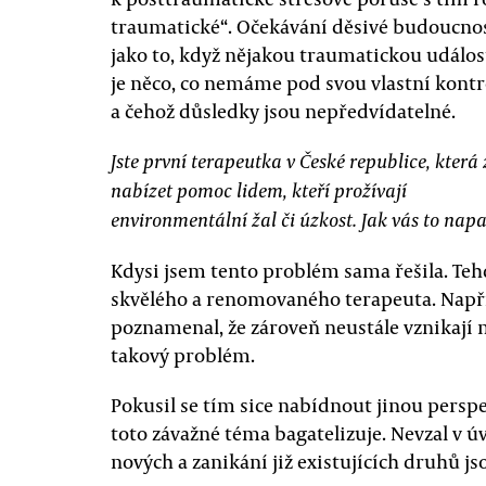
traumatické“. Očekávání děsivé budoucno
jako to, když nějakou traumatickou událos
je něco, co nemáme pod svou vlastní kon
a čehož důsledky jsou nepředvídatelné.
Jste první terapeutka v České republice, která
nabízet pomoc lidem, kteří prožívají
environmentální žal či úzkost. Jak vás to nap
Kdysi jsem tento problém sama řešila. Teh
skvělého a renomovaného terapeuta. Napří
poznamenal, že zároveň neustále vznikají 
takový problém.
Pokusil se tím sice nabídnout jinou perspe
toto závažné téma bagatelizuje. Nevzal v ú
nových a zanikání již existujících druhů js