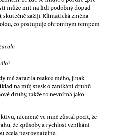
sti může mít na lidi podobný dopad
t skutečně zažijí. Klimatická změna
trolou, co postupuje ohromným tempem
 začala
adlo?
dy mě zarazila reakce mého, jinak
klad na můj stesk o zanikání druhů
nové druhy, takže to nevnímá jako
ktivu, nicméně ve mně zůstal pocit, že
vahu, že způsoby a rychlost vznikání
ou zcela nesrovnatelné.