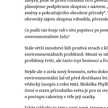
zabývá, jsme se proto rozhodli šířit pov
plánujeme podpůrnou skupinu s názvem „
změny a pokračujícího ohrožení přírody“. 
obrovský zájem skupina vzbudila, přestože 
Co podle vás hraje roli v této poptávce po pom
environmentálním žalu?
Stále větší množství lidí prožívá strach z 
environmentálních problémů. Mnozí se ně
problémy řešit, ale často trpí bezmocí a fru
Nejde ale o zcela nový fenomén, nebo doko
environmentální žal už před desítkami let
vědecký časopis z roku 1992. Bioložka Phy
čtení o stavu přírodního světa je pro ni ste
o postupu rakoviny v těle její matky.
Takže jakkoliv to téma není nové, teprve v 