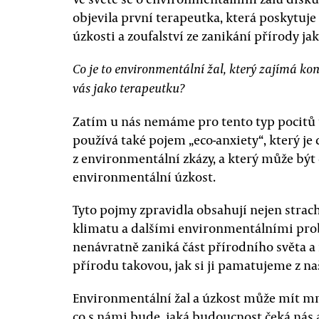
objevila první terapeutka, která poskytuj
úzkosti a zoufalství ze zanikání přírody ja
Co je to environmentální žal, který zajímá ko
vás jako terapeutku?
Zatím u nás nemáme pro tento typ pocitů u
používá také pojem „eco-anxiety“, který je
z environmentální zkázy, a který může být 
environmentální úzkost.
Tyto pojmy zpravidla obsahují nejen strac
klimatu a dalšími environmentálními probl
nenávratně zaniká část přírodního světa 
přírodu takovou, jak si ji pamatujeme z na
Environmentální žal a úzkost může mít m
co s námi bude, jaká budoucnost čeká nás a