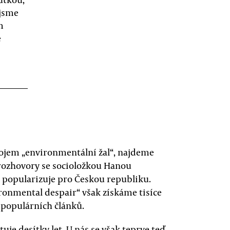
 jsme
m
e
ojem „environmentální žal“, najdeme
 rozhovory se socioložkou Hanou
j popularizuje pro Českou republiku.
ironmental despair“ však získáme tisíce
 populárních článků.
uje desítky let. U nás se však teprve teď