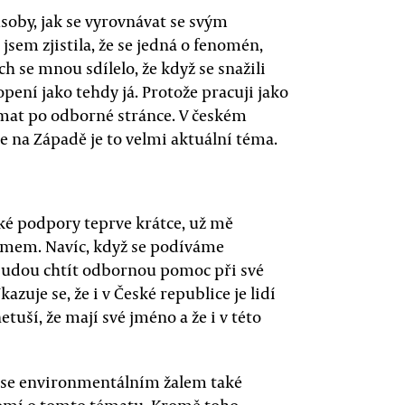
soby, jak se vyrovnávat se svým
em zjistila, že se jedná o fenomén,
ch se mnou sdílelo, že když se snažili
pení jako tehdy já. Protože pracuji jako
jímat po odborné stránce. V českém
e na Západě je to velmi aktuální téma.
ké podpory teprve krátce, už mě
lémem. Navíc, když se podíváme
í budou chtít odbornou pomoc při své
zuje se, že i v České republice je lidí
etuší, že mají své jméno a že i v této
 se environmentálním žalem také