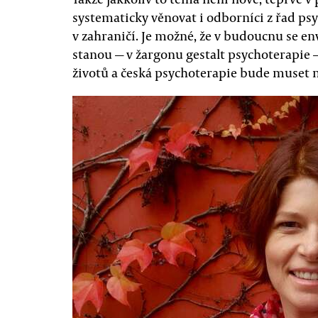
systematicky věnovat i odborníci z řad ps
v zahraničí. Je možné, že v budoucnu se en
stanou — v žargonu gestalt psychoterapie —
životů a česká psychoterapie bude muset 