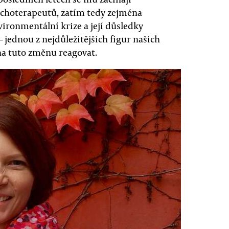
ychoterapeutů, zatím tedy zejména
vironmentální krize a její důsledky
 jednou z nejdůležitějších figur našich
na tuto změnu reagovat.