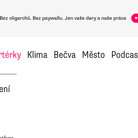
Bez oligarchů. Bez paywallu.
Jen vaše dary a naše práce
♥
rtérky
Klima
Bečva
Město
Podcas
ení
utkou,