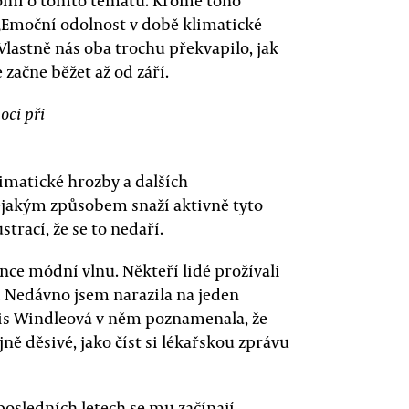
ědomí o tomto tématu. Kromě toho
Emoční odolnost v době klimatické
Vlastně nás oba trochu překvapilo, jak
začne běžet až od září.
oci při
klimatické hrozby a dalších
jakým způsobem snaží aktivně tyto
strací, že se to nedaří.
nce módní vlnu. Někteří lidé prožívali
. Nedávno jsem narazila na jeden
llis Windleová v něm poznamenala, že
jně děsivé, jako číst si lékařskou zprávu
posledních letech se mu začínají