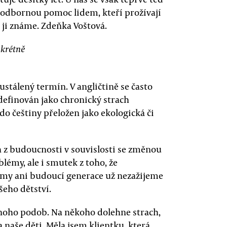
e odbornou pomoc lidem, kteří prožívají
k ji známe. Zdeňka Voštová.
nkrétně
stálený termín. V angličtině se často
 definován jako chronický strach
do češtiny přeložen jako ekologická či
h z budoucnosti v souvislosti se změnou
émy, ale i smutek z toho, že
a my ani budoucí generace už nezažijeme
šeho dětství.
noho podob. Na někoho dolehne strach,
 naše děti. Měla jsem klientku, která