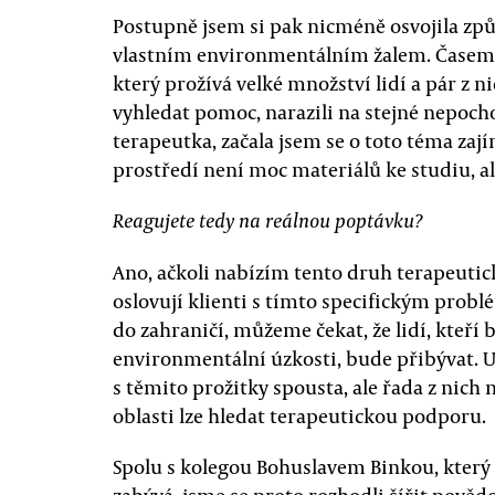
Postupně jsem si pak nicméně osvojila způ
vlastním environmentálním žalem. Časem js
který prožívá velké množství lidí a pár z ni
vyhledat pomoc, narazili na stejné nepocho
terapeutka, začala jsem se o toto téma za
prostředí není moc materiálů ke studiu, al
Reagujete tedy na reálnou poptávku?
Ano, ačkoli nabízím tento druh terapeutic
oslovují klienti s tímto specifickým prob
do zahraničí, můžeme čekat, že lidí, kteř
environmentální úzkosti, bude přibývat. Uka
s těmito prožitky spousta, ale řada z nich n
oblasti lze hledat terapeutickou podporu.
Spolu s kolegou Bohuslavem Binkou, který