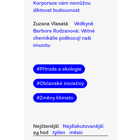
Korporace nám nemůžou
diktovat budoucnost
Zuzana Vlasatá
Vědkyně
Barbora Rudzanová: Věčné
chemikálie poškozují naši
imunitu
#
Příroda a ekologie
#
Občanské iniciativy
#
Změny klimatu
Nejčtenější
Nejdiskutovanější
24 hod
týden
měsíc