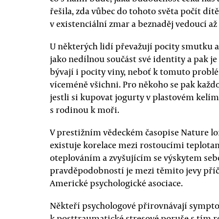
řešila, zda vůbec do tohoto světa počít dí
v existenciální zmar a beznaděj vedoucí a
U některých lidí převažují pocity smutku a
jako nedílnou součást své identity a pak je 
bývají i pocity viny, neboť k tomuto pro
víceméně všichni. Pro někoho se pak každ
jestli si kupovat jogurty v plastovém kelímku
s rodinou k moři.
V prestižním vědeckém časopise Nature lo
existuje korelace mezi rostoucími teplo
oteplováním a zvyšujícím se výskytem seb
pravděpodobností je mezi těmito jevy příči
Americké psychologické asociace.
Někteří psychologové přirovnávají sympt
k posttraumatické stresové poruše s tím ro