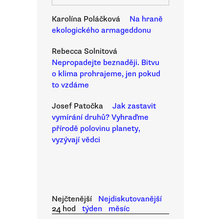
Karolína Poláčková
Na hraně
ekologického armageddonu
Rebecca Solnitová
Nepropadejte beznaději. Bitvu
o klima prohrajeme, jen pokud
to vzdáme
Josef Patočka
Jak zastavit
vymírání druhů? Vyhraďme
přírodě polovinu planety,
vyzývají vědci
Nejčtenější
Nejdiskutovanější
24 hod
týden
měsíc