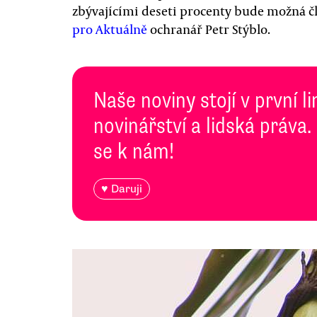
zbývajícími deseti procenty bude možná čl
pro Aktuálně
ochranář Petr Stýblo.
Naše noviny stojí v první l
novinářství a lidská práva.
se k nám!
♥ Daruji