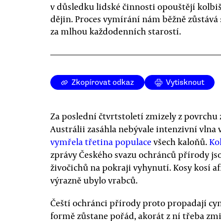
v důsledku lidské činnosti opouštějí kolbi
dějin. Proces vymírání nám běžně zůstává 
za mlhou každodenních starostí.
Zkopírovat odkaz
Vytisknout
Za poslední čtvrtstoletí zmizely z povrch
Austrálii zasáhla nebývale intenzivní vlna
vymřela třetina populace
všech kaloňů.
Ko
zprávy Českého svazu ochránců přírody jso
živočichů na pokraji vyhynutí. Kosy kosí af
výrazně ubylo vrabců.
Čeští ochránci přírody proto propadají cy
formě zůstane pořád, akorát z ní třeba zm