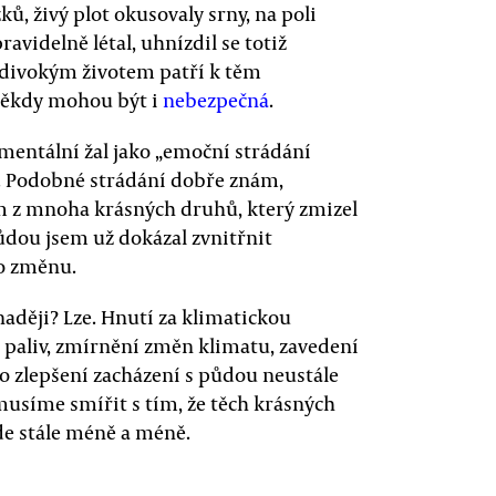
žků, živý plot okusovaly srny, na poli
avidelně létal, uhnízdil se totiž
 divokým životem patří k těm
někdy mohou být i
nebezpečná
.
mentální žal jako „emoční strádání
“. Podobné strádání dobře znám,
ím z mnoha krásných druhů, který zmizel
ůdou jsem už dokázal zvnitřnit
 o změnu.
aději? Lze. Hnutí za klimatickou
ch paliv, zmírnění změn klimatu, zavedení
o zlepšení zacházení s půdou neustále
e musíme smířit s tím, že těch krásných
e stále méně a méně.