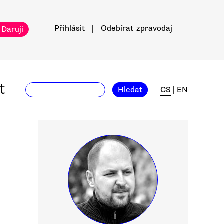
Přihlásit
|
Odebírat
zpravodaj
 Daruji
t
Hledat
CS
|
EN