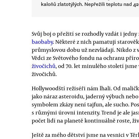
kaloňů zlatotýlých. Nepřežili teplotu nad 
Svůj boj o přežití se rozhodly vzdát i jedny
baobaby
. Některé z nich pamatují starověk
průmyslovou dobu už nezvládají. Nikdo z vě
Vědci ze Světového fondu na ochranu přír
živočichů
, od 70. let minulého století jsm
živočichů.
Hollywoodští režiséři nám lhali. Od maličk
jako náraz asteroidu, jaderný výbuch nebo
symbolem zkázy není tajfun, ale sucho. P
s různými úrovni intenzity. Trend je ale j
počet lidí na planetě kontinuálně roste, živ
Ještě za mého dětství jsme na vesnici v Těr