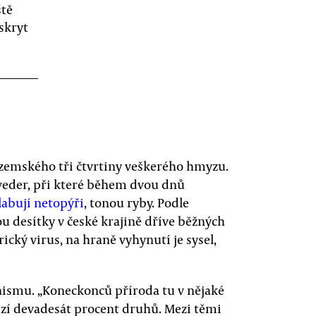
ště
skryt
u zemského tři čtvrtiny veškerého hmyzu.
 veder, při které během dvou dnů
labují netopýři
, tonou ryby. Podle
u desítky v české krajině dříve běžných
rický virus, na hraně vyhynutí je sysel,
nismu. „Koneckonců příroda tu v nějaké
izí devadesát procent druhů. Mezi těmi