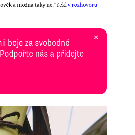
ověk a možná taky ne,“ řekl
v rozhovoru
×
inii boje za svobodné
 Podpořte nás a přidejte