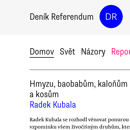
Deník Referendum
DR
Domov
Svět
Názory
Repo
Hmyzu, baobabům, kaloňům
a kosům
Radek Kubala
Radek Kubala se rozhodl věnovat ponurou
vzpomínku všem živočišným druhům, kte