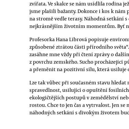
zvířata. Ve skalce se nám usídlila rodina je
jsme plašili bažanty. Dokonce i kos k nám pr
na stromě vedle terasy. Náhodná setkání s
nejkrásnějším životním momentům. Byť 
Profesorka Hana Librová popisuje environ
způsobené ztrátou části přírodního světa
zasáhne mne vždy při čtení zprávy o dalš
z povrchu zemského. Sucho procházející p
a přeměnit na pozitivní sílu, která usiluje
Lze tak vůbec při současném stavu hledat n
spravedlnost, usilující o opuštění fosilní
ekologičtějších postupů v zemědělství neb
rostou. Chce to jen čas a vytrvalost. Jen s
náhodných setkání s divokým životem bud