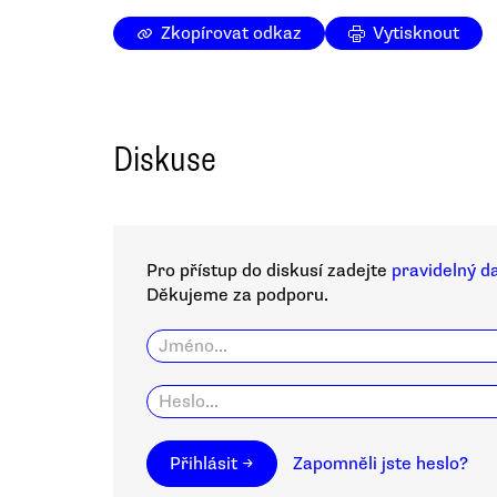
Zkopírovat odkaz
Vytisknout
Diskuse
Pro přístup do diskusí zadejte
pravidelný d
Děkujeme za podporu.
Přihlásit →
Zapomněli jste heslo?