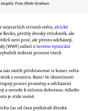
42 stupňů. Foto Shek Graham
 z nejstarších stromů světa,
africké
é Řecko, přežily divoký středověk, ale
dců neví proč, ale přesto odcházejí.
ody (WWF) mluví o
šestém vymírání
e vyhubili šedesát procent všech
a nás nutili představovat si konec světa
 útok z vesmíru. Bum! Ve skutečnosti
ostupný proces proměny a odcházení
asný a nevede k ničemu dobrému. Ačkoliv
ota je stále méně.
licku čas od času potkávali divoká