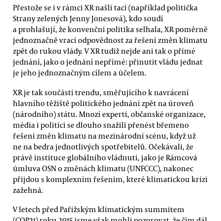
Přestože se i v rámci XR našli tací (například politička
Strany zelených Jenny Jonesová), kdo soudí
a prohlašují, že konvenční politika selhala, XR poměrně
jednoznačně vrací odpovědnost za řešení změn klimatu
zpět do rukou vlády. V XR tudíž nejde ani tak o přímé
jednání, jako o jednání nepřímé: přinutit vládu jednat
je jeho jednoznačným cílem a účelem.
XR je tak součástí trendu, směřujícího k navrácení
hlavního těžiště politického jednání zpět na úroveň
(národního) státu. Mnozí experti, občanské organizace,
média i politici se dlouho snažili přenést břemeno
řešení změn klimatu na mezinárodní scénu, když už
ne na bedra jednotlivých spotřebitelů. Očekávali, že
právě instituce globálního vládnutí, jako je Rámcová
úmluva OSN o změnách klimatu (UNFCCC), nakonec
přijdou s komplexním řešením, které klimatickou krizi
zažehná.
V letech před Pařížským klimatickým summitem
(COP21) roku 2015 jsme však mohli pozorovat, že čím dál