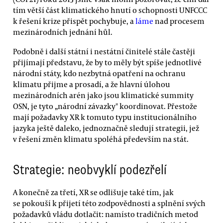
tím větší část klimatického hnutí o schopnosti UNFCCC
k řešení krize přispět pochybuje, a
láme
nad procesem
mezinárodních jednání hůl.
Podobně i další státní i nestátní činitelé stále častěji
přijímají představu, že by to měly být spíše jednotlivé
národní státy, kdo nezbytná opatření na ochranu
klimatu přijme a prosadí, a že hlavní úlohou
mezinárodních arén jako jsou klimatické summity
OSN, je tyto „národní závazky" koordinovat. Přestože
mají požadavky XR k tomuto typu institucionálního
jazyka ještě daleko, jednoznačně sledují strategii, jež
v řešení změn klimatu spoléhá především na stát.
Strategie: neobvyklí podezřelí
A konečně za třetí, XR se odlišuje také tím, jak
se pokouší k přijetí této zodpovědnosti a splnění svých
požadavků vládu dotlačit: namísto tradičních metod