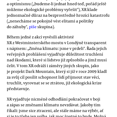
a optimismu („budeme-li jednat hned teď, pořád ještě
můžeme ekologické problémy vyřešit"), XR klade
jednoznačně důraz na bezprostředně hrozící katastrofu
(„nenecháme se pokojně vést elitami a politiky
do záhuby",
píše
skupina).
Během jedné z akcí vyvěsili aktivisté
XR z Westminsterského mostu v Londýně transparent
s nápisem: „Změna klimatu: jsme v prdeli". Řada jejich
veřejných prohlášení vyjadřuje důležitost truchlení
nad škodami, které si lidstvo již způsobilo a jimž musí
čelit. V tom XR odráží i záměry jiných skupin, jako
je projekt Dark Mountain, který si již v roce 2009 kladl
za svůj cíl posílit schopnost lidí přijmout stav věcí,
truchlit, vyrovnat se se ztrátou, již ekologická krize
představuje.
XR vyjadřuje nicméně odhodlání pokračovat v boji
a zápas se změnami klimatu nevzdávat. Jakoby tím
říkali: jsme sice ztraceni, ale stále máme na výběr, ať
si je to třeba jen volba, jak moc špatné to bude. Možná