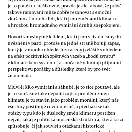
je to poněkud nešikovné, pravda je ale taková, že právě
takové rámování může dobře rezonovat s emoční
zkušeností mnoha lidí, kteří jsou změnami klimatu
a hrozbou hromadného vymírání druhů znepokojeni.
Hovoří smysluplně k lidem, kteří jsou v jistém smyslu
uvězněni v pasti, protože na jedné straně bojují zápas,
který je v mnoha ohledech ztracený (zvláště s ohledem
na efekt pozitivních zpětných vazeb a „bodů zvratu“
v klimatickém systému) a současně odmítají přijmout
perspektivu porážky a důsledky, které by pro svět
znamenala.
Mluví-li XR o vymírání a záhubě, je to sice poutavé, ale
je to současně také depolitizující: problém změn
klimatu je tu stavěn jako problém morální, který nás
všechny postihuje rovnoměrně, a přechází se tak
otázky typu kdo je důsledky změn klimatu postižen
nejvíc, jaká je politická mocenská struktura, která krizi
způsobuje, či jak souvisí s otázkami historické