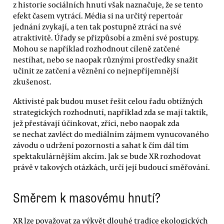
z historie sociálních hnutí však naznačuje, že se tento
efekt časem vytrácí. Média si na určitý repertoár
jednání zvykají, a ten tak postupně ztrácí na své
atraktivitě. Úřady se přizpůsobí a změní své postupy.
Mohou se například rozhodnout cíleně zatčené
nestíhat, nebo se naopak různými prostředky snažit
učinit ze zatčení a věznění co nejnepříjemnější
zkušenost.
Aktivisté pak budou muset řešit celou řadu obtížných
strategických rozhodnutí, například zda se mají taktik,
jež přestávají účinkovat, zříci, nebo naopak zda
se nechat zavléct do mediálním zájmem vynucovaného
závodu o udržení pozornosti a sahat k čím dál tím
spektakulárnějším akcím. Jak se bude XR rozhodovat
právě v takových otázkách, určí její budoucí směřování.
Směrem k masovému hnutí?
XR lze považovat za výkvět dlouhé tradice ekologických