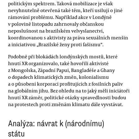
politickým spektrem. Taková mobilizace je však
nevyhnutelně otevřená také těm, kteří usilují o jiné
rámování problému. Například akce v Londýně
v polovině listopadu zahrnovaly občanskou
neposlušnost na brazilském velvyslanectví,
koordinovanou s aktivisty za práva sexuálních menšin
a iniciativou „Brazilské ženy proti fašismu“.
Podobně při blokádách londýnských mostů, které
hnutí XR organizovalo, také hovořili aktivisté
z Mongolska, Západní Papui, Bangladéše a Ghany
o dopadech klimatických změn, kolonialismu
a o působení korporací profitujících z fosilních paliv
na globálním jihu. Bez ohledu na to jaký měli iniciátoři
hnutí XR záměr, politické otázky spravedlnosti budou
na protestech proti změnám klimatu dále vyvstávat.
Analýza: návrat k (národnímu)
státu