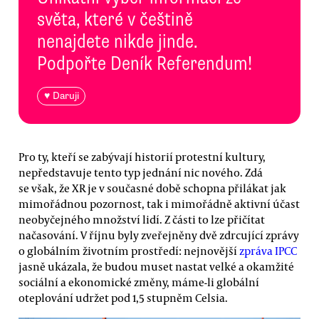
světa, které v češtině
nenajdete nikde jinde.
Podpořte Deník Referendum!
♥ Daruji
Pro ty, kteří se zabývají historií protestní kultury,
nepředstavuje tento typ jednání nic nového. Zdá
se však, že XR je v současné době schopna přilákat jak
mimořádnou pozornost, tak i mimořádně aktivní účast
neobyčejného množství lidí. Z části to lze přičítat
načasování. V říjnu byly zveřejněny dvě zdrcující zprávy
o globálním životním prostředí: nejnovější
zpráva IPCC
jasně ukázala, že budou muset nastat velké a okamžité
sociální a ekonomické změny, máme-li globální
oteplování udržet pod 1,5 stupněm Celsia.