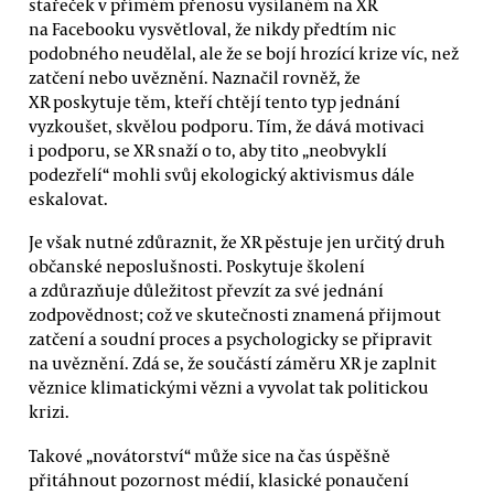
stařeček v přímém přenosu vysílaném na XR
na Facebooku vysvětloval, že nikdy předtím nic
podobného neudělal, ale že se bojí hrozící krize víc, než
zatčení nebo uvěznění. Naznačil rovněž, že
XR poskytuje těm, kteří chtějí tento typ jednání
vyzkoušet, skvělou podporu. Tím, že dává motivaci
i podporu, se XR snaží o to, aby tito „neobvyklí
podezřelí“ mohli svůj ekologický aktivismus dále
eskalovat.
Je však nutné zdůraznit, že XR pěstuje jen určitý druh
občanské neposlušnosti. Poskytuje školení
a zdůrazňuje důležitost převzít za své jednání
zodpovědnost; což ve skutečnosti znamená přijmout
zatčení a soudní proces a psychologicky se připravit
na uvěznění. Zdá se, že součástí záměru XR je zaplnit
věznice klimatickými vězni a vyvolat tak politickou
krizi.
Takové „novátorství“ může sice na čas úspěšně
přitáhnout pozornost médií, klasické ponaučení