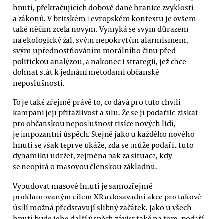
hnutí, překračujících dobově dané hranice zvyklostí
a zákonů. V britském i evropském kontextu je ovšem
také něčím zcela novým. Vymyká se svým důrazem
na ekologický žal, svým nepokrytým alarmismem,
svým upřednostňováním morálního činu před
politickou analýzou, a nakonec i strategií, jež chce
dohnat stát k jednání metodami občanské
neposlušnosti.
To je také zřejmě právě to, co dává pro tuto chvíli
kampani její přitažlivost a sílu. Že se jí podařilo získat
pro občanskou neposlušnost tisíce nových lidí,
je impozantní úspěch. Stejně jako u každého nového
hnutí se však teprve ukáže, zda se může podařit tuto
dynamiku udržet, zejména pak za situace, kdy
se neopírá o masovou členskou základnu.
Vybudovat masové hnutí je samozřejmě
proklamovaným cílem XR a dosavadní akce pro takové
úsilí možná představují slibný začátek. Jako u všech
hnutí bude jeho další úspěch závist také na tom, podaří-