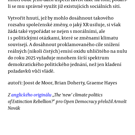
li se mu správně využít již existujících sociálních sítí.
Vytvořit hnutí, jež by mohlo dosáhnout takového
rozsahu společenské změny, o jaký XR usiluje, si však
žádá také vypořádat se nejen s morálními, ale
i s politickými otázkami, které se změnami klimatu
souvisejí. A dosáhnout proklamovaného cíle snížení
reálných (nikoli čistých) emisí oxidu uhličitého na nulu
do roku 2025 vyžaduje mnohem širší spektrum
demokratického politického jednání, než jen kladení
požadavků vůči vládě.
autoři: Joost de Moor, Brian Doherty, Graeme Hayes
Z
anglického originálu
„The ‘new’ climate politics
of Extinction Rebellion?" pro Open Democracy přeložil Arnošt
Novák