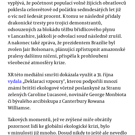
vyplývá, že početnost populací volně žijících obratlovců
poklesla celosvětově od počátku sedmdesátých let již
o víc než šedesát procent. K tomu se následně přidaly
drakonické tresty pro trojici demonstrantů,
odsouzených za blokádu těžbu břidlicového plynu
v Lancashire, jakkoli je odvolací soud následně zrušil.
A nakonec také zpráva, že prezidentem Brazílie byl
zvolen Jair Bolsonaro, plánující zpřístupnit amazonské
pralesy dalšímu ničení, přispěla k prohloubení
všeobecné atmosféry krize.
XR této mediální smršti dokázala využít a 31. října
vydala
„Deklaraci vzpoury", kterou podpořili mnozí
známí britští ekologové včetně poslankyně za Stranu
zelených Caroline Lucasové, novináře George Monbiota
či bývalého arcibiskupa z Canterbury Rowana
Williamse.
Takových momentů, jež ve zvýšené míře obrátily
pozornost lidí ke globální ekologické krizi, bylo
v minulosti již mnoho. Dosud nikdy to ještě ale nevedlo