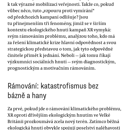
k tak výrazné mobilizaci veřejnosti. Takže co, pokud
vůbec něco, tuto „vzpouru proti vymírání“
od předchozích kampaní odlišuje? Jsou
tu přinejmenším tři fenomény, jimiž se v širším
kontextu ekologického hnutí kampaň XR vymyká:
svým rámováním problému, analýzou toho, kdo má
za řešení klimatické krize hlavní odpovědnost a svou
strategickou představou o tom, jak tyto odpovědné
činitele přimět k jednání. Neboli — jak tomu říkají
výzkumníci sociálních hnutí — svým diagnostickým,
prognostickým a motivačním rámováním.
Rámování: katastrofismus bez
bázně a hany
Za prvé, pokud jde o rámování klimatického problému,
XR oproti dřívějším ekologickým hnutím ve Velké
Británii prozkoumává zcela nový terén. Zatímco běžná
ekologická hnutí obvykle spojují poselství naléhavosti