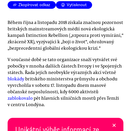
Zkopírovat odkaz
Vytisknout
Během října a listopadu 2018 získala značnou pozornost
britských mainstreamových médií nová ekologická
kampaň Extinction Rebellion („vzpoura proti vymírání,“
zkráceně XR), vyzývající k „boji o život“, ohrožovaný
„bezprecedentní globální ekologickou krizí.“
V současné době se tato organizace snaží vytvářet své
pobočky v mnoha dalších částech Evropy i ve Spojených
státech. Řada jejích neobvykle výrazných akcí včetně
blokády
britského ministerstva průmyslu a obchodu
vyvrcholila v sobotu 17. listopadu dnem masové
občanské neposlušnosti, kdy 6000 aktivistů
zablokovalo
pět hlavních silničních mostů přes Temži
v centru Londýna.
×
Unikátní výběr informací ze