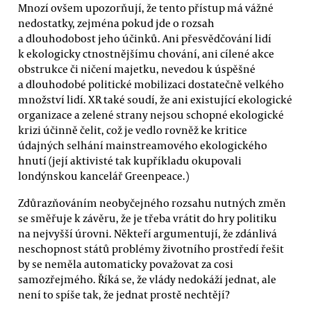
Mnozí ovšem upozorňují, že tento přístup má vážné
nedostatky, zejména pokud jde o rozsah
a dlouhodobost jeho účinků. Ani přesvědčování lidí
k ekologicky ctnostnějšímu chování, ani cílené akce
obstrukce či ničení majetku, nevedou k úspěšné
a dlouhodobé politické mobilizaci dostatečně velkého
množství lidí. XR také soudí, že ani existující ekologické
organizace a zelené strany nejsou schopné ekologické
krizi účinně čelit, což je vedlo rovněž ke kritice
údajných selhání mainstreamového ekologického
hnutí (její aktivisté tak kupříkladu okupovali
londýnskou kancelář Greenpeace.)
Zdůrazňováním neobyčejného rozsahu nutných změn
se směřuje k závěru, že je třeba vrátit do hry politiku
na nejvyšší úrovni. Někteří argumentují, že zdánlivá
neschopnost států problémy životního prostředí řešit
by se neměla automaticky považovat za cosi
samozřejmého. Říká se, že vlády nedokáží jednat, ale
není to spíše tak, že jednat prostě nechtějí?