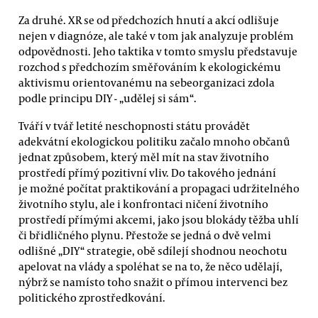
Za druhé. XR se od předchozích hnutí a akcí odlišuje
nejen v diagnóze, ale také v tom jak analyzuje problém
odpovědnosti. Jeho taktika v tomto smyslu představuje
rozchod s předchozím směřováním k ekologickému
aktivismu orientovanému na sebeorganizaci zdola
podle principu DIY - „udělej si sám“.
Tváří v tvář letité neschopnosti státu provádět
adekvátní ekologickou politiku začalo mnoho občanů
jednat způsobem, který měl mít na stav životního
prostředí přímý pozitivní vliv. Do takového jednání
je možné počítat praktikování a propagaci udržitelného
životního stylu, ale i konfrontaci ničení životního
prostředí přímými akcemi, jako jsou blokády těžba uhlí
či břidličného plynu. Přestože se jedná o dvě velmi
odlišné „DIY“ strategie, obě sdílejí shodnou neochotu
apelovat na vlády a spoléhat se na to, že něco udělají,
nýbrž se namísto toho snažit o přímou intervenci bez
politického zprostředkování.