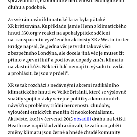
spravedlnosti, ekonomické nerovnosti, ekologického
dluhu a podobně.
Za své rámování klimatické krizi byla již také
XR kritizována. Kupříkladu Jamie Henn z klimatického
hnutí 350.org v reakci na apokalyptické sdělení
na transparentu vyvěšeného aktivisty XR z Westminster
Bridge napsal, že „jedna věc je tvrdit takové věci
z bezpečného Londýna, ale docela jiná věc je muset žít
přímo v ‚první linii‘ a pociťovat dopady změn klimatu
na vlastní kůži. Někteří lidé nemají tu výsadu to vzdát
a prohlásit, že jsou v prdeli".
XR se tak rozchází s nedávnými akcemi radikálního
klimatického hnutí ve Velké Británii, které se výslovně
snažily spojit otázky veřejné politiky a konzumních
návyků s problémy třídní nerovnosti, chudoby,
vyloučení etnických menšin či neokolonialismu.
Aktivisté, kteří v červenci 2015
obsadili
dráhu na letišti
Heathrow, například zdůrazňovali, že zatímco „oběti
změny klimatu jsou černé a hnědé chudé komunity