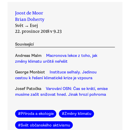
Joost de Moor
Brian Doherty
Svět
→
Esej
22. prosince 2018 v 9.23
Související
Andreas Malm
Macronova lekce z toho, jak
změny klimatu určitě neřešit
George Monbiot
Instituce selhaly. Jedinou
cestou k řešení klimatické krize je vzpoura
Josef Patočka
Varování OSN: Čas se krátí, emise
musíme začít snižovat hned. Jinak hrozí pohroma
#
Příroda a ekologie
#
Změny klimatu
#
Svět občanského aktivismu