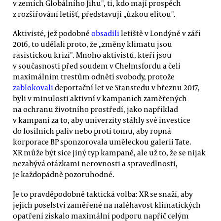
v zemích Globálního Jihu", ti, kdo mají prospěch
z rozšiřování letišť, představují „úzkou elitou".
Aktivisté, jež podobně
obsadili
letiště v Londýně v září
2016, to udělali proto, že „změny klimatu jsou
rasistickou krizí". Mnoho aktivistů, kteří jsou
v současnosti před soudem v Chelmsfordu a čelí
maximálním trestům odnětí svobody, protože
zablokovali
deportační let ve Stanstedu v březnu 2017,
byli v minulosti aktivní v kampaních zaměřených
na ochranu životního prostředí, jako například
v kampani za to, aby univerzity stáhly své investice
do fosilních paliv nebo proti tomu, aby ropná
korporace BP sponzorovala uměleckou galerii Tate.
XR může být sice jiný typ kampaně, ale už to, že se nijak
nezabývá otázkami nerovnosti a spravedlnosti,
je každopádně pozoruhodné.
Je to pravděpodobně taktická volba: XR se snaží, aby
jejich poselství zaměřené na naléhavost klimatických
opatření získalo maximální podporu napříč celým