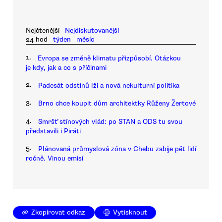
Nejčtenější
Nejdiskutovanější
24 hod
týden
měsíc
1.
Evropa se změně klimatu přizpůsobí. Otázkou
je kdy, jak a co s příčinami
2.
Padesát odstínů lži a nová nekulturní politika
3.
Brno chce koupit dům architektky Růženy Žertové
4.
Smršť stínových vlád: po STAN a ODS tu svou
představili i Piráti
5.
Plánovaná průmyslová zóna v Chebu zabije pět lidí
ročně. Vinou emisí
Zkopírovat odkaz
Vytisknout