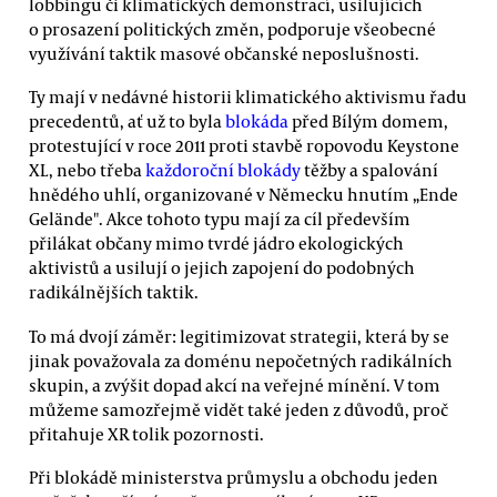
lobbingu či klimatických demonstrací, usilujících
o prosazení politických změn, podporuje všeobecné
využívání taktik masové občanské neposlušnosti.
Ty mají v nedávné historii klimatického aktivismu řadu
precedentů, ať už to byla
blokáda
před Bílým domem,
protestující v roce 2011 proti stavbě ropovodu Keystone
XL, nebo třeba
každoroční blokády
těžby a spalování
hnědého uhlí, organizované v Německu hnutím „Ende
Gelände". Akce tohoto typu mají za cíl především
přilákat občany mimo tvrdé jádro ekologických
aktivistů a usilují o jejich zapojení do podobných
radikálnějších taktik.
To má dvojí záměr: legitimizovat strategii, která by se
jinak považovala za doménu nepočetných radikálních
skupin, a zvýšit dopad akcí na veřejné mínění. V tom
můžeme samozřejmě vidět také jeden z důvodů, proč
přitahuje XR tolik pozornosti.
Při blokádě ministerstva průmyslu a obchodu jeden