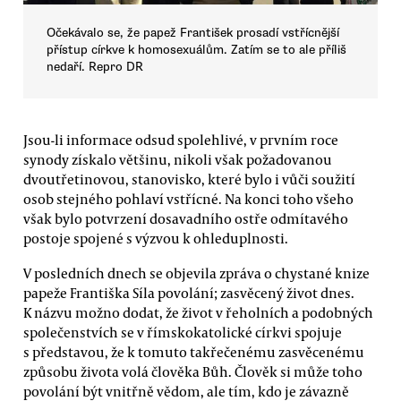
Očekávalo se, že papež František prosadí vstřícnější
přístup církve k homosexuálům. Zatím se to ale příliš
nedaří. Repro DR
Jsou-li informace odsud spolehlivé, v prvním roce
synody získalo většinu, nikoli však požadovanou
dvoutřetinovou, stanovisko, které bylo i vůči soužití
osob stejného pohlaví vstřícné. Na konci toho všeho
však bylo potvrzení dosavadního ostře odmítavého
postoje spojené s výzvou k ohleduplnosti.
V posledních dnech se objevila zpráva o chystané knize
papeže Františka Síla povolání; zasvěcený život dnes.
K názvu možno dodat, že život v řeholních a podobných
společenstvích se v římskokatolické církvi spojuje
s představou, že k tomuto takřečenému zasvěcenému
způsobu života volá člověka Bůh. Člověk si může toho
povolání být vnitřně vědom, ale tím, kdo je závazně