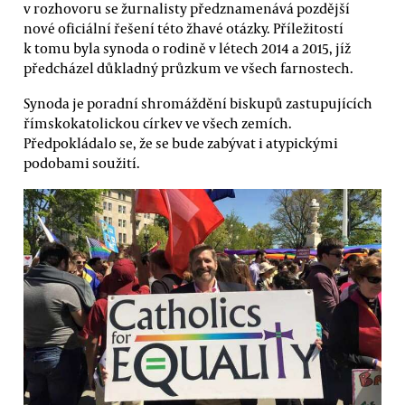
v rozhovoru se žurnalisty předznamenává pozdější
nové oficiální řešení této žhavé otázky. Příležitostí
k tomu byla synoda o rodině v létech 2014 a 2015, jíž
předcházel důkladný průzkum ve všech farnostech.
Synoda je poradní shromáždění biskupů zastupujících
římskokatolickou církev ve všech zemích.
Předpokládalo se, že se bude zabývat i atypickými
podobami soužití.