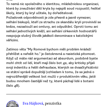
To nemá nic společného s identitou, mládežnickou organizaci,
která by zneužívání dětí kryla by nejspíš soud rozpustil; ředitel
školy, který by kryl učitele, by dořediteloval.
Požadovek odpovědnosti je zde přesně a jasně vymezen;
selhání biskupů, kteří ze strachu ze skandálu kryli provinivší se
kněze, nezaslouží ani omluvy, ani odpuštění. Oproti tomu ani
selhání jednotlivých kněží, ani selhání církevních hodnostářů
nespojuje slušný člověk jakékoli denominace s katolickými
věřícími.
Zatímco věta "My Romové bychom měli problém krádeží
přehlížet a neřešit ho." je čistokrevná a rasistická pitomost.
Když už máte rád argumentaci ad absurdum, podobně byste
mohl chtít od lidí, kteří mají číslo bot 42, aby kriticky přijali
svoji indentitu a řešili defraudace, kterých se dvaačtyřicátníci
ve státní správě dopuštějí (vzhledem k tomu, že se jedná o
nejrozšířenější velikost bot mužů v produktivním věku, jistě
budou mnohem častější než ty, které páchají lidé s botami
číslo 48).
Eva Hájková
, penzistka