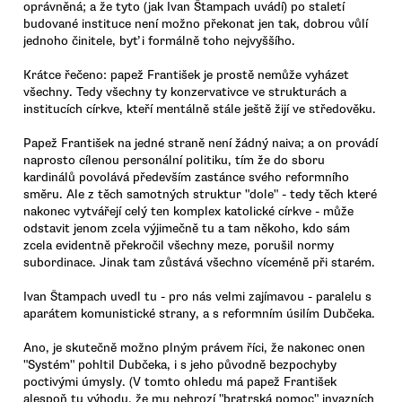
oprávněná; a že tyto (jak Ivan Štampach uvádí) po staletí
budované instituce není možno překonat jen tak, dobrou vůlí
jednoho činitele, byť i formálně toho nejvyššího.
Krátce řečeno: papež František je prostě nemůže vyházet
všechny. Tedy všechny ty konzervativce ve strukturách a
institucích církve, kteří mentálně stále ještě žijí ve středověku.
Papež František na jedné straně není žádný naiva; a on provádí
naprosto cílenou personální politiku, tím že do sboru
kardinálů povolává především zastánce svého reformního
směru. Ale z těch samotných struktur "dole" - tedy těch které
nakonec vytvářejí celý ten komplex katolické církve - může
odstavit jenom zcela výjimečně tu a tam někoho, kdo sám
zcela evidentně překročil všechny meze, porušil normy
subordinace. Jinak tam zůstává všechno víceméně při starém.
Ivan Štampach uvedl tu - pro nás velmi zajímavou - paralelu s
aparátem komunistické strany, a s reformním úsilím Dubčeka.
Ano, je skutečně možno plným právem říci, že nakonec onen
"Systém" pohltil Dubčeka, i s jeho původně bezpochyby
poctivými úmysly. (V tomto ohledu má papež František
alespoň tu výhodu, že mu nehrozí "bratrská pomoc" invazních