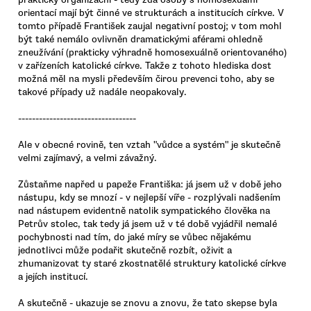
orientací mají být činné ve strukturách a institucích církve. V
tomto případě František zaujal negativní postoj; v tom mohl
být také nemálo ovlivněn dramatickými aférami ohledně
zneužívání (prakticky výhradně homosexuálně orientovaného)
v zařízeních katolické církve. Takže z tohoto hlediska dost
možná měl na mysli především čirou prevenci toho, aby se
takové případy už nadále neopakovaly.
----------------------------------
Ale v obecné rovině, ten vztah "vůdce a systém" je skutečně
velmi zajímavý, a velmi závažný.
Zůstaňme napřed u papeže Františka: já jsem už v době jeho
nástupu, kdy se mnozí - v nejlepší víře - rozplývali nadšením
nad nástupem evidentně natolik sympatického člověka na
Petrův stolec, tak tedy já jsem už v té době vyjádřil nemalé
pochybnosti nad tím, do jaké míry se vůbec nějakému
jednotlivci může podařit skutečně rozbít, oživit a
zhumanizovat ty staré zkostnatělé struktury katolické církve
a jejích institucí.
A skutečně - ukazuje se znovu a znovu, že tato skepse byla