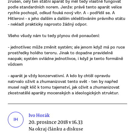
zrušen, celý ten státní aparát by měl tedy vlastně fungovat
podle standardních norem. Jenže: právě tento aparát velice
rychle pochopil, odkud fouká nový vítr. A - podřídil se. A
Hitlerovi - s jeho dalším a dalším oklešťováním právního státu
- nekladl prakticky naprosto žádný odpor.
Všeho všudy nám tu tedy plynou dvě ponaučení:
- jednotlivec může změnit systém; ale jenom když má po ruce
prostředky holého teroru. Jinak to dopadne pravidelně
naopak; systém ovládne jednotlivce, i když je tento formálně
vůdcem
- aparát je vždy konzervativní. A kdo by chtěl opravdu
natrvalo oživit a zhumanizovat tento svět - ten by napřed
musel najít klíč k tomu tajemství, jak oživit a zhumanizovat
zkostnatělé aparáty mocenských a ideologických struktur.
Ivo Horák
IH
20. prosince 2018 v 16.33
Na okraj článku a diskuse