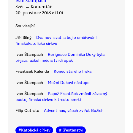
Ivan Štampach
Svět
→
Komentář
20. prosince 2018 v 11.01
Související
Jiří Silný
Dva noví svatí a boj o směřování
římskokatolické církve
Ivan Štampach
Rezignace Dominika Duky byla
přijata, ačkoli média tvrdí opak
František Kalenda
Konec starého Irska
Ivan Štampach
Možní Dukovi nástupci
Ivan Štampach
Papež František změnil závazný
postoj římské církve k trestu smrti
Filip Outrata
Advent nás, všech zvířat Božích
#
Katolická církev
#
Křesťanství