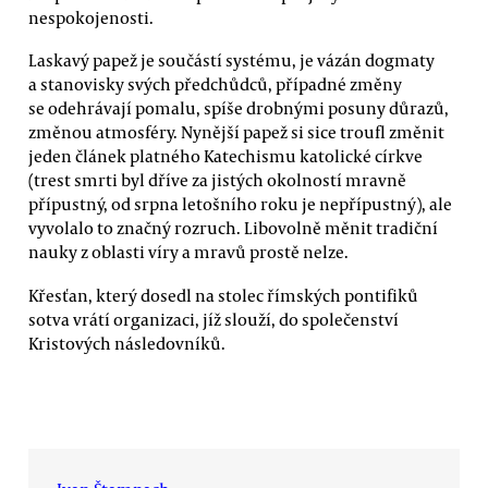
nespokojenosti.
Laskavý papež je součástí systému, je vázán dogmaty
a stanovisky svých předchůdců, případné změny
se odehrávají pomalu, spíše drobnými posuny důrazů,
změnou atmosféry. Nynější papež si sice troufl změnit
jeden článek platného Katechismu katolické církve
(trest smrti byl dříve za jistých okolností mravně
přípustný, od srpna letošního roku je nepřípustný), ale
vyvolalo to značný rozruch. Libovolně měnit tradiční
nauky z oblasti víry a mravů prostě nelze.
Křesťan, který dosedl na stolec římských pontifiků
sotva vrátí organizaci, jíž slouží, do společenství
Kristových následovníků.