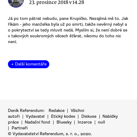
23. prosince 2018 v 14.28
Já po tom pátrat nebudu, pane Krupičko. Nezajímá mě to. Jak
říkám - jeho manželka byla už po smrti, takže nevěrný nebyl a
o pokrytectví se tedy mluvit nedá. Myslím si, že není dobré se
v takových soukromých věcech šťárat, nikomu do toho nic
není.
+ Další komentáře
Deník Referendum:
Redakce
|
Všichni
autoři
|
Vydavatel
|
Etický kodex
|
Diskuse
|
Nabídky
práce
|
Nadační fond
|
Bluesky
|
Inzerce
|
null
|
Partneři
© Vydavatelství Referendum, s. r. o., 2020.