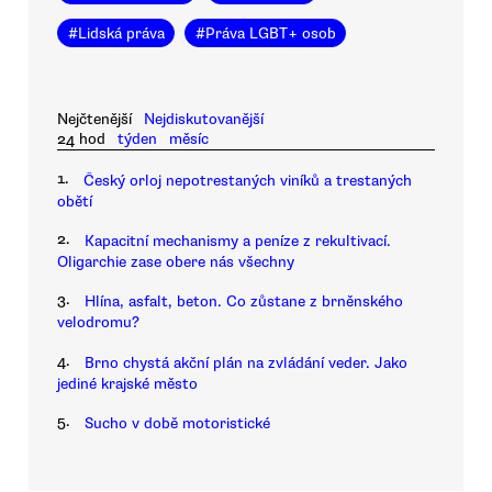
#
Lidská práva
#
Práva LGBT+ osob
Nejčtenější
Nejdiskutovanější
24 hod
týden
měsíc
1.
Český orloj nepotrestaných viníků a trestaných
obětí
2.
Kapacitní mechanismy a peníze z rekultivací.
Oligarchie zase obere nás všechny
3.
Hlína, asfalt, beton. Co zůstane z brněnského
velodromu?
4.
Brno chystá akční plán na zvládání veder. Jako
jediné krajské město
5.
Sucho v době motoristické