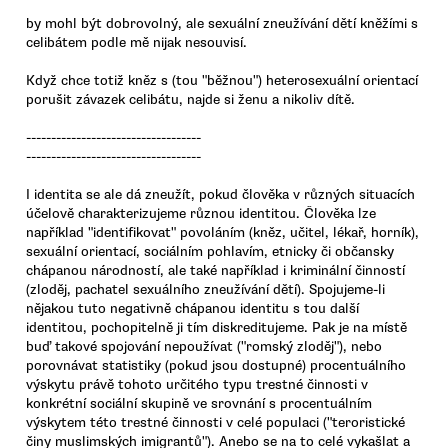
by mohl být dobrovolný, ale sexuální zneužívání dětí kněžími s
celibátem podle mě nijak nesouvisí.
Když chce totiž kněz s (tou "běžnou") heterosexuální orientací
porušit závazek celibátu, najde si ženu a nikoliv dítě.
-----------------------------------
-----------------------------------
I identita se ale dá zneužít, pokud člověka v různých situacích
účelově charakterizujeme různou identitou. Člověka lze
například "identifikovat" povoláním (kněz, učitel, lékař, horník),
sexuální orientací, sociálním pohlavím, etnicky či občansky
chápanou národností, ale také například i kriminální činností
(zloděj, pachatel sexuálního zneužívání dětí). Spojujeme-li
nějakou tuto negativně chápanou identitu s tou další
identitou, pochopitelně ji tím diskreditujeme. Pak je na místě
buď takové spojování nepoužívat ("romský zloděj"), nebo
porovnávat statistiky (pokud jsou dostupné) procentuálního
výskytu právě tohoto určitého typu trestné činnosti v
konkrétní sociální skupině ve srovnání s procentuálním
výskytem této trestné činnosti v celé populaci ("teroristické
činy muslimských imigrantů"). Anebo se na to celé vykašlat a