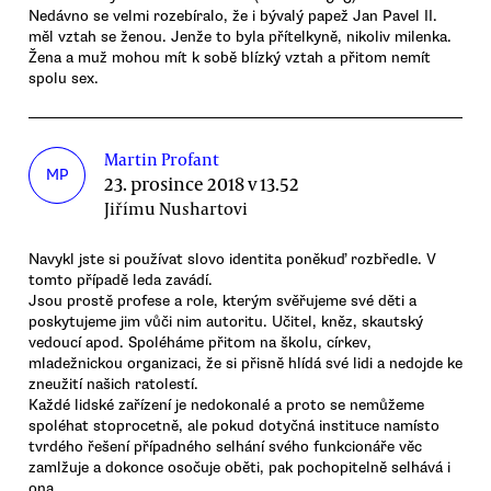
Nedávno se velmi rozebíralo, že i bývalý papež Jan Pavel II.
měl vztah se ženou. Jenže to byla přítelkyně, nikoliv milenka.
Žena a muž mohou mít k sobě blízký vztah a přitom nemít
spolu sex.
Martin Profant
MP
23. prosince 2018 v 13.52
Jiřímu Nushartovi
Navykl jste si používat slovo identita poněkuď rozbředle. V
tomto případě leda zavádí.
Jsou prostě profese a role, kterým svěřujeme své děti a
poskytujeme jim vůči nim autoritu. Učitel, kněz, skautský
vedoucí apod. Spoléháme přitom na školu, církev,
mladežnickou organizaci, že si přisně hlídá své lidi a nedojde ke
zneužití našich ratolestí.
Každé lidské zařízení je nedokonalé a proto se nemůžeme
spoléhat stoprocetně, ale pokud dotyčná instituce namísto
tvrdého řešení případného selhání svého funkcionáře věc
zamlžuje a dokonce osočuje oběti, pak pochopitelně selhává i
ona.