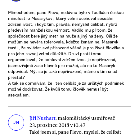
Mimochodem, pane Plevo, nedávno bylo v Toulkách českou
minulostí o Masarykovi, který velmi oceňoval sexuální
zdrženlivost, i když tím, pravda, nemyslel celibát, nýbrž
především manželskou věrnost. Vadilo mu přitom, že
společnost bere jiný metr na muže a jiný na ženy. Čili že
mužům se nevěra tolerovala, kdežto ženám ne. Masaryk
tvrdil, že ovládat své přirozené vášně je pro život člověka a
pro jeho rozvoj velmi důležité. Druzí proti tomu
argumentovali, že pohlavní zdrženlivost je nepřirozená,
(samozřejmě zase hlavně pro muže), ale na to Masaryk
odpovídal: Mýt se je také nepřirozené, máme s tím snad
přestat?
A tak se domnívám, že i ten celibát je za určitých podmínek
možné dodržovat. Že kvůli tomu člověk nemusí být
asexuálem.
Jiří Nushart
, maloměšťácký usmiřovač
JN
23. prosince 2018 v 10.47
Také jsem si, pane Plevo, myslel, že celibát