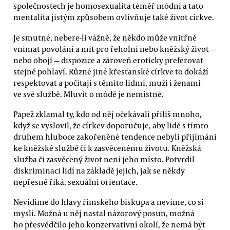
společnostech je homosexualita téměř módní a tato
mentalita jistým způsobem ovlivňuje také život církve.
Je smutné, nebere-li vážně, že někdo může vnitřně
vnímat povolání a mít pro řeholní nebo kněžský život —
nebo obojí — dispozice a zároveň eroticky preferovat
stejné pohlaví. Různé jiné křesťanské církve to dokáží
respektovat a počítají s těmito lidmi, muži i ženami
ve své službě. Mluvit o módě je nemístné.
Papež zklamal ty, kdo od něj očekávali příliš mnoho,
když se vyslovil, že církev doporučuje, aby lidé s tímto
druhem hluboce zakořeněné tendence nebyli přijímáni
ke kněžské službě či k zasvěcenému životu. Kněžská
služba či zasvěcený život není jeho místo. Potvrdil
diskriminaci lidí na základě jejich, jak se někdy
nepřesně říká, sexuální orientace.
Nevidíme do hlavy římského biskupa a nevíme, co si
myslí. Možná u něj nastal názorový posun, možná
ho přesvědčilo jeho konzervativní okolí, že nemá být