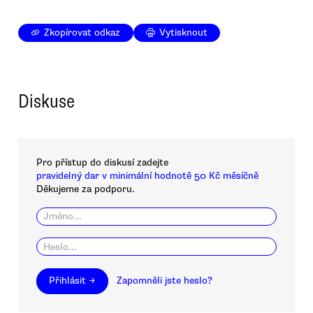
Zkopírovat odkaz
Vytisknout
Diskuse
Pro přístup do diskusí zadejte
pravidelný dar v minimální hodnotě 50 Kč měsíčně
Děkujeme za podporu.
Přihlásit →
Zapomněli jste heslo?