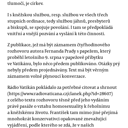
tlumočí, je církev.
I s kněžskou službou, resp. službou ve všech třech
stupních ordinace, tedy službou jáhnů, presbyterů
a biskupů, se spojuje povolání. I tam se předpokládá
vnitřní a vnější pozvání a vyslání k této činnosti.
Z publikace, jež má být záznamem čtyřhodinového
rozhovoru autora Fernanda Prady s papežem, který
proběhl letošního 9. srpna v papežově příbytku
ve Vatikánu, bylo něco předem publikováno. Otázky prý
nebyly předem projednávány. Text má být věrným
záznamem volně plynoucí konverzace.
Rádio Vatikán pokládalo za potřebné citovat a shrnout
(https://www.radiovaticana.cz/clanek.php?id=28607)
z celého textu rozhovoru těsně před jeho vydáním
právě pasáže o vztahu homosexuality k řeholnímu
a kněžskému životu. František tam mimo jiné přejímá
mnohokrát konzervativci opakované znevažující
vyjádření, podle kterého se zdá, že v našich