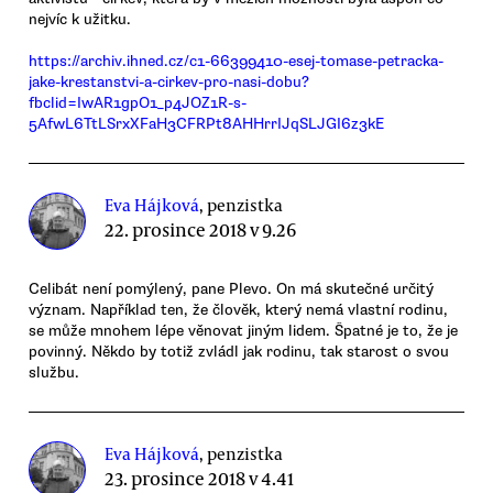
nejvíc k užitku.
https://archiv.ihned.cz/c1-66399410-esej-tomase-petracka-
jake-krestanstvi-a-cirkev-pro-nasi-dobu?
fbclid=IwAR1gpO1_p4JOZ1R-s-
5AfwL6TtLSrxXFaH3CFRPt8AHHrrIJqSLJGI6z3kE
Eva Hájková
, penzistka
22. prosince 2018 v 9.26
Celibát není pomýlený, pane Plevo. On má skutečné určitý
význam. Například ten, že člověk, který nemá vlastní rodinu,
se může mnohem lépe věnovat jiným lidem. Špatné je to, že je
povinný. Někdo by totiž zvládl jak rodinu, tak starost o svou
službu.
Eva Hájková
, penzistka
23. prosince 2018 v 4.41