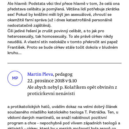
Ale hlavně: Podstata věci tkví přece hlavně v tom, že celá ona
představa celibátu je pomýlená. Většina lidí potřebuje zkrátka
sex! Pokud by kněžími měli být jen asexuálové, zhroutí se
okamžitě farní správa (už i dnes katastrofálně personálně
nedostatečně zajištěná).
Čili jediné řešení je zrušit povinný celibát, a to jak pro
heterosexuály, tak homosexuály. To ale právě církev nikdy
neudělá. A vlastní stín nedokáže v tomto překročit ani papež
František. Proto se bude církev stále točit dokola v bludném
kruhu...
Martin Pleva
, pedagog
MP
22. prosince 2018 v 9.10
Ale abych nebyl p. Kolaříkem opět obviněn z
proticírkevní nenávisti
a protikatolických hatů, uvádím dokaz na velmi dobrý článek
současného mladšího katolického teologa T. Petráčka. Ten, u
vědomí daných mantinelů, se snaží nabídnout pozitivní
program a chce - nepochybně pod vlivem západních teologů a
aktivistů - církev, která by v mezích možností byla aspoň co