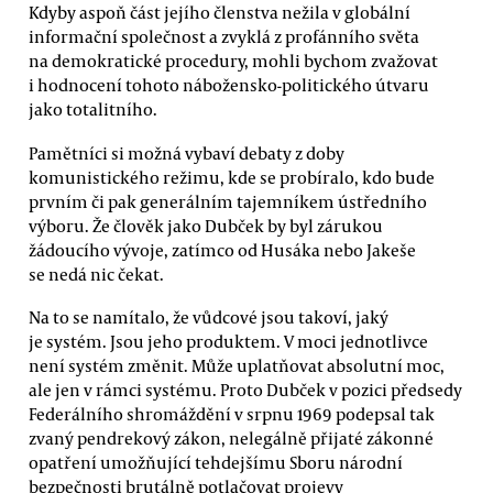
Kdyby aspoň část jejího členstva nežila v globální
informační společnost a zvyklá z profánního světa
na demokratické procedury, mohli bychom zvažovat
i hodnocení tohoto nábožensko-politického útvaru
jako totalitního.
Pamětníci si možná vybaví debaty z doby
komunistického režimu, kde se probíralo, kdo bude
prvním či pak generálním tajemníkem ústředního
výboru. Že člověk jako Dubček by byl zárukou
žádoucího vývoje, zatímco od Husáka nebo Jakeše
se nedá nic čekat.
Na to se namítalo, že vůdcové jsou takoví, jaký
je systém. Jsou jeho produktem. V moci jednotlivce
není systém změnit. Může uplatňovat absolutní moc,
ale jen v rámci systému. Proto Dubček v pozici předsedy
Federálního shromáždění v srpnu 1969 podepsal tak
zvaný pendrekový zákon, nelegálně přijaté zákonné
opatření umožňující tehdejšímu Sboru národní
bezpečnosti brutálně potlačovat projevy