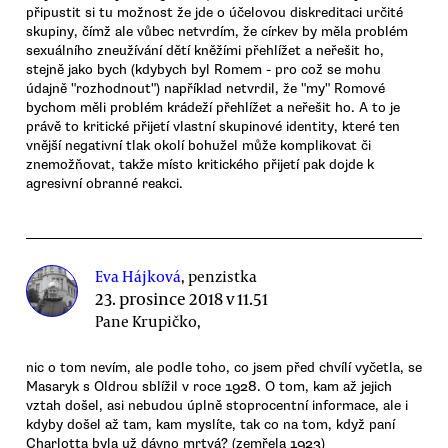
připustit si tu možnost že jde o účelovou diskreditaci určité
skupiny, čímž ale vůbec netvrdím, že církev by měla problém
sexuálního zneužívání dětí kněžími přehlížet a neřešit ho,
stejně jako bych (kdybych byl Romem - pro což se mohu
údajně "rozhodnout") například netvrdil, že "my" Romové
bychom měli problém krádeží přehlížet a neřešit ho. A to je
právě to kritické přijetí vlastní skupinové identity, které ten
vnější negativní tlak okolí bohužel může komplikovat či
znemožňovat, takže místo kritického přijetí pak dojde k
agresivní obranné reakci.
Eva Hájková
, penzistka
23. prosince 2018 v 11.51
Pane Krupičko,
nic o tom nevím, ale podle toho, co jsem před chvílí vyčetla, se
Masaryk s Oldrou sblížil v roce 1928. O tom, kam až jejich
vztah došel, asi nebudou úplně stoprocentní informace, ale i
kdyby došel až tam, kam myslíte, tak co na tom, když paní
Charlotta byla už dávno mrtvá? (zemřela 1923)