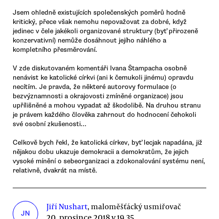
Jsem ohledně existujících společenských poměrů hodně
kritický, přece však nemohu nepovažovat za dobré, když
jedinec v čele jakékoli organizované struktury (byť přirozeně
konzervativní) nemůže dosáhnout jejího náhlého a
kompletního přesměrování.
V zde diskutovaném komentáři Ivana Štampacha osobně
nenávist ke katolické církvi (ani k čemukoli jinému) opravdu
necítím. Je pravda, že některé autorovy formulace (o
bezvýznamnosti a okrajovosti zmíněné organizace) jsou
upřílišněné a mohou vypadat až škodolibě. Na druhou stranu
je právem každého člověka zahrnout do hodnocení čehokoli
své osobní zkušenosti...
Celkově bych řekl, že katolická církev, byť lecjak napadána, již
nějakou dobu ukazuje demokracii a demokratům, že jejich
vysoké mínění o sebeorganizaci a zdokonalování systému není,
relativně, dvakrát na místě.
Jiří Nushart
, maloměšťácký usmiřovač
JN
20. prosince 2018 v 19.35