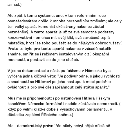
armád.)
Ale zpět k tomu systému: ano, v tom reformním roce
osmašedesátém došlo k mnoha personálním změnám; ale celý
ten velký aparát komunistické strany nakonec zůstal
nezměněný. A tento aparát je už ze své samotné podstaty
konzervativní - on chce mít svůj klid, svá zaručená teplá
místečka, hrozí se toho pouštět se do nějakých dobrodružství.
Proto to bylo pro tento aparát nakonec v zásadě natolik
snadné, smířit se i režimem instalovaným cizí, okupační
mocností, a postavit se do jeho služeb.
V jedné dokumentaci o nástupu fašismu v Německu byla
vyřčena jedna klíčová věta: "Je podivuhodné, s jakou rychlostí
a snadností se Hitlerovi po jeho nástupu k moci podařilo
ovládnout a pro své cíle zapřáhnout celý státní aparát."
Musíme si připomenout: i po ustanovení Hitlera říšským
kancléřem Německo formálně i nadále zůstávalo demokracií. (I
když po velmi krátké době s vyšachováním parlamentu, v
důsledku zapálení Říšského sněmu.)
Ale - demokratický právní řád nikdy nebyl nějak oficiálně