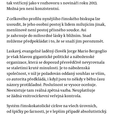
tak vstřícný jako v rozhovoru s novináři roku 2013.
Možná jen není konzistentní.
Z celkového profilu nynějšího římského biskupa lze
usoudit, že jeho osobní postoj k lidem milujícím jinak,
menšinově není postoj přísného soudce. Asi
je zahrnuje do milosrdné lásky k bližním. Snad
můžeme předpokládat i to, že se snaží jim porozumět.
Laskavý, evangelně laděný člověk Jorge Mario Bergoglio
je však hlavou gigantické politické a náboženské
organizace, která se doposud přesvědčivě nevyrovnala
se staletími kruté minulosti. Je to náboženská
společnost, v níž je požadován oddaný souhlas se vším,
co autorita předkládá, i když jsou to někdy v běhu času
názory protikladné. Poslušnost se vysoce oceňuje.
Neexistuje tam reálná zpětná vazba. Neuplatňuje
se žádná vnitrocírkevní veřejná kontrola.
Systém římskokatolické církve na všech úrovních,
od špičky po farnosti, je v lepším případě absolutistický.