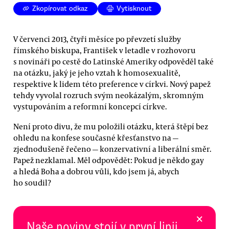
Zkopírovat odkaz
Vytisknout
V červenci 2013, čtyři měsíce po převzetí služby
římského biskupa, František v letadle v rozhovoru
s novináři po cestě do Latinské Ameriky odpověděl také
na otázku, jaký je jeho vztah k homosexualitě,
respektive k lidem této preference v církvi. Nový papež
tehdy vyvolal rozruch svým neokázalým, skromným
vystupováním a reformní koncepcí církve.
Není proto divu, že mu položili otázku, která štěpí bez
ohledu na konfese současné křesťanstvo na —
zjednodušeně řečeno — konzervativní a liberální směr.
Papež nezklamal. Měl odpovědět: Pokud je někdo gay
a hledá Boha a dobrou vůli, kdo jsem já, abych
ho soudil?
×
Naše noviny stojí v první linii