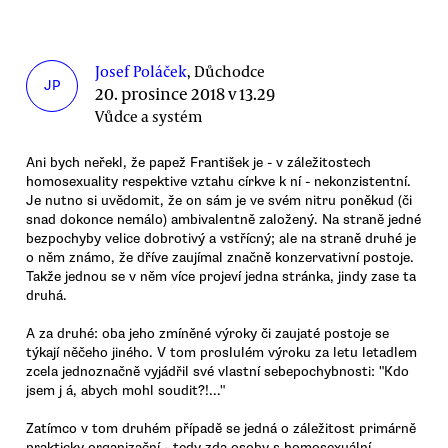
Josef Poláček
, Důchodce
JP
20. prosince 2018 v 13.29
Vůdce a systém
Ani bych neřekl, že papež František je - v záležitostech
homosexuality respektive vztahu církve k ní - nekonzistentní.
Je nutno si uvědomit, že on sám je ve svém nitru poněkud (či
snad dokonce nemálo) ambivalentně založený. Na straně jedné
bezpochyby velice dobrotivý a vstřícný; ale na straně druhé je
o něm známo, že dříve zaujímal značně konzervativní postoje.
Takže jednou se v něm více projeví jedna stránka, jindy zase ta
druhá.
A za druhé: oba jeho zmíněné výroky či zaujaté postoje se
týkají něčeho jiného. V tom proslulém výroku za letu letadlem
zcela jednoznačně vyjádřil své vlastní sebepochybnosti: "Kdo
jsem j á, abych mohl soudit?!..."
Zatímco v tom druhém případě se jedná o záležitost primárně
prakticky organizační - tedy zda osoby s homosexuální