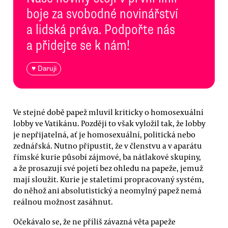
boje za svobodné novinářství
a lidská práva. Podpořte nás
a přidejte se k nám!
♥ Daruji
Ve stejné době papež mluvil kriticky o homosexuální
lobby ve Vatikánu. Později to však vyložil tak, že lobby
je nepřijatelná, ať je homosexuální, politická nebo
zednářská. Nutno připustit, že v členstvu a v aparátu
římské kurie působí zájmové, ba nátlakové skupiny,
a že prosazují své pojetí bez ohledu na papeže, jemuž
mají sloužit. Kurie je staletími propracovaný systém,
do něhož ani absolutistický a neomylný papež nemá
reálnou možnost zasáhnut.
Očekávalo se, že ne příliš závazná věta papeže