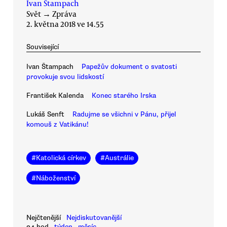
Ivan Štampach
Svět
→
Zpráva
2. května 2018 ve 14.55
Související
Ivan Štampach
Papežův dokument o svatosti
provokuje svou lidskostí
František Kalenda
Konec starého Irska
Lukáš Senft
Radujme se všichni v Pánu, přijel
komouš z Vatikánu!
#
Katolická církev
#
Austrálie
#
Náboženství
Nejčtenější
Nejdiskutovanější
24 hod
týden
měsíc