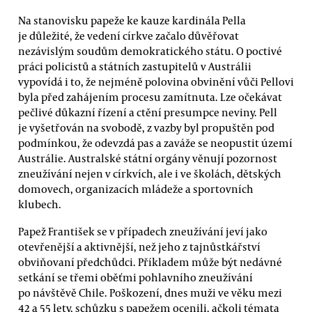
Na stanovisku papeže ke kauze kardinála Pella
je důležité, že vedení církve začalo důvěřovat
nezávislým soudům demokratického státu. O poctivé
práci policistů a státních zastupitelů v Austrálii
vypovídá i to, že nejméně polovina obvinění vůči Pellovi
byla před zahájením procesu zamítnuta. Lze očekávat
pečlivé důkazní řízení a ctění presumpce neviny. Pell
je vyšetřován na svobodě, z vazby byl propuštěn pod
podmínkou, že odevzdá pas a zaváže se neopustit území
Austrálie. Australské státní orgány věnují pozornost
zneužívání nejen v církvích, ale i ve školách, dětských
domovech, organizacích mládeže a sportovních
klubech.
Papež František se v případech zneužívání jeví jako
otevřenější a aktivnější, než jeho z tajnůstkářství
obviňovaní předchůdci. Příkladem může být nedávné
setkání se třemi oběťmi pohlavního zneužívání
po návštěvě Chile. Poškození, dnes muži ve věku mezi
42 a 55 lety, schůzku s papežem ocenili, ačkoli témata