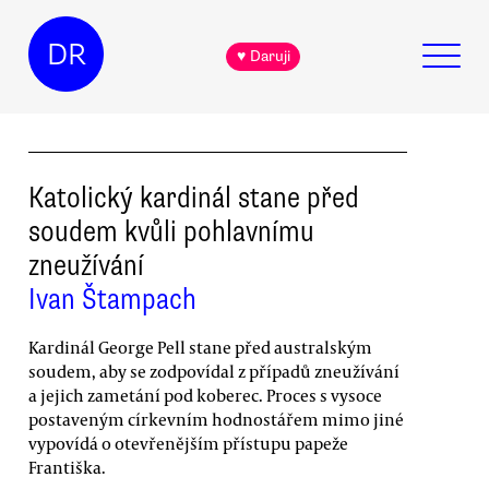
DR
♥ Daruji
Katolický kardinál stane před
soudem kvůli pohlavnímu
zneužívání
Ivan Štampach
Kardinál George Pell stane před australským
soudem, aby se zodpovídal z případů zneužívání
a jejich zametání pod koberec. Proces s vysoce
postaveným církevním hodnostářem mimo jiné
vypovídá o otevřenějším přístupu papeže
Františka.