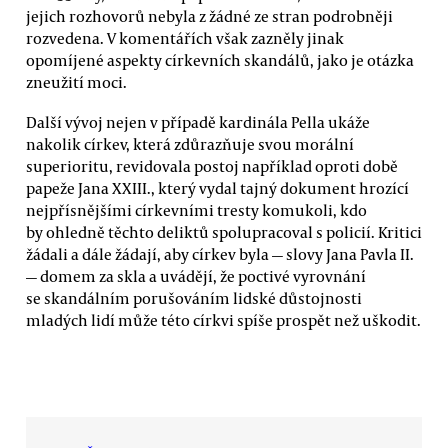
jejich rozhovorů nebyla z žádné ze stran podrobněji
rozvedena. V komentářích však zazněly jinak
opomíjené aspekty církevních skandálů, jako je otázka
zneužití moci.
Další vývoj nejen v případě kardinála Pella ukáže
nakolik církev, která zdůrazňuje svou morální
superioritu, revidovala postoj například oproti době
papeže Jana XXIII., který vydal tajný dokument hrozící
nejpřísnějšími církevními tresty komukoli, kdo
by ohledně těchto deliktů spolupracoval s policií. Kritici
žádali a dále žádají, aby církev byla — slovy Jana Pavla II.
— domem za skla a uvádějí, že poctivé vyrovnání
se skandálním porušováním lidské důstojnosti
mladých lidí může této církvi spíše prospět než uškodit.