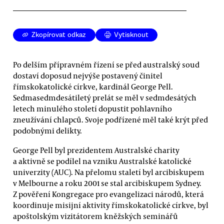
Zkopírovat odkaz
Vytisknout
Po delším přípravném řízení se před australský soud
dostaví doposud nejvýše postavený činitel
římskokatolické církve, kardinál George Pell.
Sedmasedmdesátiletý prelát se měl v sedmdesátých
letech minulého století dopustit pohlavního
zneužívání chlapců. Svoje podřízené měl také krýt před
podobnými delikty.
George Pell byl prezidentem Australské charity
a aktivně se podílel na vzniku Australské katolické
univerzity (AUC). Na přelomu staletí byl arcibiskupem
v Melbourne a roku 2001 se stal arcibiskupem Sydney.
Z pověření Kongregace pro evangelizaci národů, která
koordinuje misijní aktivity římskokatolické církve, byl
apoštolským vizitátorem kněžských seminářů