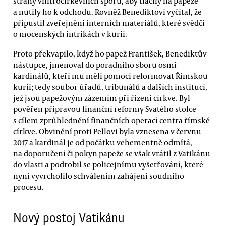
strany vnitrocírkevních sporů, aby tlačily na papeže
a nutily ho k odchodu. Rovněž Benediktovi vyčítal, že
připustil zveřejnění interních materiálů, které svědčí
o mocenských intrikách v kurii.
Proto překvapilo, když ho papež František, Benediktův
nástupce, jmenoval do poradního sboru osmi
kardinálů, kteří mu měli pomoci reformovat Římskou
kurii; tedy soubor úřadů, tribunálů a dalších institucí,
jež jsou papežovým zázemím při řízení církve. Byl
pověřen přípravou finanční reformy Svatého stolce
s cílem zprůhlednění finančních operací centra římské
církve. Obvinění proti Pellovi byla vznesena v červnu
2017 a kardinál je od počátku vehementně odmítá,
na doporučení či pokyn papeže se však vrátil z Vatikánu
do vlasti a podrobil se policejnímu vyšetřování, které
nyní vyvrcholilo schválením zahájení soudního
procesu.
Nový postoj Vatikánu