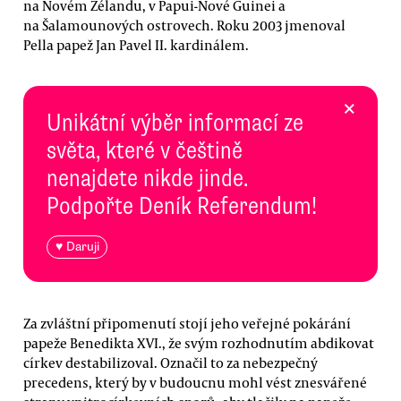
na Novém Zélandu, v Papui-Nové Guinei a
na Šalamounových ostrovech. Roku 2003 jmenoval
Pella papež Jan Pavel II. kardinálem.
×
Unikátní výběr informací ze
světa, které v češtině
nenajdete nikde jinde.
Podpořte Deník Referendum!
♥ Daruji
Za zvláštní připomenutí stojí jeho veřejné pokárání
papeže Benedikta XVI., že svým rozhodnutím abdikovat
církev destabilizoval. Označil to za nebezpečný
precedens, který by v budoucnu mohl vést znesvářené