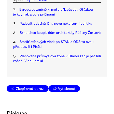
1.
Evropa se změně klimatu přizpůsobí. Otázkou
je kdy, jak a co s příčinami
2.
Padesát odstínů lži a nová nekulturní politika
3.
Brno chce koupit dům architektky Růženy Žertové
4.
Smršť stínových vlád: po STAN a ODS tu svou
představili i Piráti
5.
Plánovaná průmyslová zóna v Chebu zabije pět lidí
ročně. Vinou emisí
Zkopírovat odkaz
Vytisknout
Diskuse