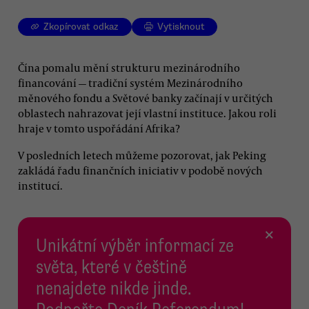
Zkopírovat odkaz
Vytisknout
Čína pomalu mění strukturu mezinárodního
financování — tradiční systém Mezinárodního
měnového fondu a Světové banky začínají v určitých
oblastech nahrazovat její vlastní instituce. Jakou roli
hraje v tomto uspořádání Afrika?
V posledních letech můžeme pozorovat, jak Peking
zakládá řadu finančních iniciativ v podobě nových
institucí.
×
Unikátní výběr informací ze
světa, které v češtině
nenajdete nikde jinde.