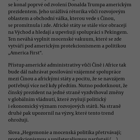
se konal poprvé od zvolení Donalda Trumpa americkým
prezidentem. Jeho urážlivá rétorika vůči rozvojovým
oblastem a obchodní válka, kterou vede s Čínou,
se promítnula i zde. Africké státy se stále více obracejí
na Východ a hledají a upevňují spolupráci s Pekingem.
Ten neváhá vyplnit mocenské vakuum, které se zde
vytváří pod americkým protekcionismem a politikou
„America First“.
Přístup americké administrativy vůči Číně i Africe tak
bude dál nahrávat posilování vzájemné spolupráce
mezi Čínou a africkými státy a pocitu, že se navzájem
potřebují více než kdy předtím. Nutno podotknout, že
čínský prezident na jedné straně vyzdvihoval změny
v globálním vládnutí, které zvyšují politický
i ekonomický význam rozvojových států. Na straně
druhé pak upozornil na výzvy, které tento trend
ohrožují.
Slova „Hegemonie a mocenská politika přetrvávají;
protekcionismus a unilateralismus narůstají (…).