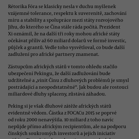
Rétorika Fóra se klasicky nesla v duchu myšlenek
vzájemné tolerance, respektu k suverenitě, zachování
míru a stability a spolupráce mezi státy rozvojového
Jihu, do kterého se Čína stále ráda počítá. Prezident
Xi oznámil, že na další tři roky mohou africké státy
očekávat příliv až 60 miliard dolarů ve formě investic,
půjček a grantů. Vedle toho vysvětloval, co bude další
zadlužení pro africké partnery znamenat.
Zástupcům afrických států v tomto ohledu stačilo
ubezpečení Pekingu, že další zadlužování bude
udržitelné a „vinit Čínu z dluhových problémů je smysl
postrádající a neopodstatněné“. Jak budou ale rostoucí
miliardové dluhy splaceny, zůstává záhadou.
Peking si je však dluhové zátěže afrických států
evidentně vědom. Částka z FOCACu 2015 se poprvé
od roku 2000 nenavýšila. 10 miliard z toho navíc
nepůjde přímo africkým recipientům, ale na podporu
čínských soukromých investorů a jejich iniciativ