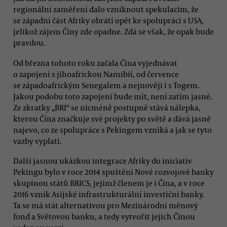
regionální zaměření dalo vzniknout spekulacím, že
se západní část Afriky obrátí opět ke spolupráci s USA,
jelikož zájem Číny zde opadne. Zdá se však, že opak bude
pravdou.
Od března tohoto roku začala Čína vyjednávat
o zapojení s jihoafrickou Namibií, od července
se západoafrickým Senegalem a nejnověji i s Togem.
Jakou podobu toto zapojení bude mít, není zatím jasné.
Ze zkratky „BRI“ se nicméně postupně stává nálepka,
kterou Čína značkuje své projekty po světě a dává jasně
najevo, co ze spolupráce s Pekingem vzniká a jak se tyto
vazby vyplatí.
Další jasnou ukázkou integrace Afriky do iniciativ
Pekingu bylo v roce 2014 spuštění Nové rozvojové banky
skupinou států BRICS, jejímž členem je i Čína, a v roce
2016 vznik Asijské infrastrukturální investiční banky.
Ta se má stát alternativou pro Mezinárodní měnový
fond a Světovou banku, a tedy vytvořit jejich Čínou