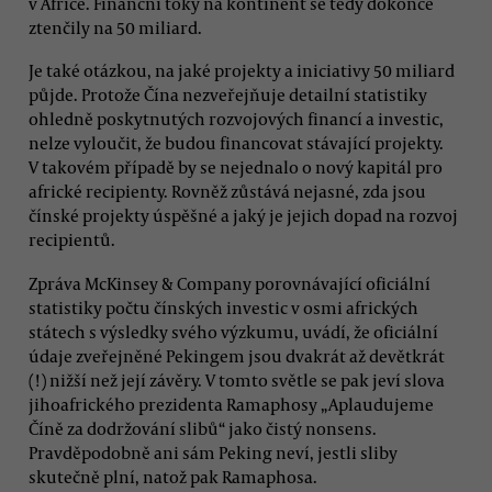
v Africe. Finanční toky na kontinent se tedy dokonce
ztenčily na 50 miliard.
Je také otázkou, na jaké projekty a iniciativy 50 miliard
půjde. Protože Čína nezveřejňuje detailní statistiky
ohledně poskytnutých rozvojových financí a investic,
nelze vyloučit, že budou financovat stávající projekty.
V takovém případě by se nejednalo o nový kapitál pro
africké recipienty. Rovněž zůstává nejasné, zda jsou
čínské projekty úspěšné a jaký je jejich dopad na rozvoj
recipientů.
Zpráva McKinsey & Company porovnávající oficiální
statistiky počtu čínských investic v osmi afrických
státech s výsledky svého výzkumu, uvádí, že oficiální
údaje zveřejněné Pekingem jsou dvakrát až devětkrát
(!) nižší než její závěry. V tomto světle se pak jeví slova
jihoafrického prezidenta Ramaphosy „Aplaudujeme
Číně za dodržování slibů“ jako čistý nonsens.
Pravděpodobně ani sám Peking neví, jestli sliby
skutečně plní, natož pak Ramaphosa.