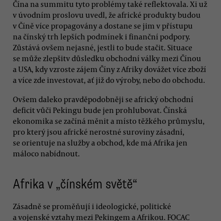
Čína na summitu tyto problémy také reflektovala. Xi už
v úvodním proslovu uvedl, že africké produkty budou
v Číně více propagovány a dostane se jim v přístupu
na čínský trh lepších podmínek i finanční podpory.
Zůstává ovšem nejasné, jestli to bude stačit. Situace
se může zlepšitv důsledku obchodní války mezi Čínou
a USA, kdy vzroste zájem Číny z Afriky dovážet více zboží
a více zde investovat, ať již do výroby, nebo do obchodu.
Ovšem daleko pravděpodobněji se africký obchodní
deficit vůči Pekingu bude jen prohlubovat. Čínská
ekonomika se začíná měnit a místo těžkého průmyslu,
pro který jsou africké nerostné suroviny zásadní,
se orientuje na služby a obchod, kde má Afrika jen
máloco nabídnout.
Afrika v „čínském světě“
Zásadně se proměňují i ideologické, politické
a vojenské vztahy mezi Pekingem a Afrikou. FOCAC