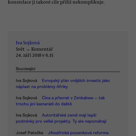
konstelace jí takové cíle příliš nekomplikuje.
Iva Sojková
Svět
→
Komentář
24. září 2018 v 6.15
Související
Iva Sojková
Evropský plán vnějších investic jako
náplast na problémy Afriky
Iva Sojková
Čína a převrat v Zimbabwe — tak
trochu jiní kamarádi do deště
Iva Sojková
Autoritářské země mají lepší
podmínky pro velké projekty. Ty ale nepomáhají
Josef Patočka
Jihoafrická pozemková reforma