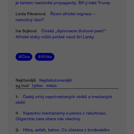
je terčem rasistické propagandy. Šíří ji také Trump
Linda Piknerová
Řízení africké migrace —
nemožný úkol?
Iva Sojková
Čínská „diplomacie dluhové pasti“:
Africké státy může potkat osud Srí Lanky
#
Čína
#
Afrika
Nejčtenější
Nejdiskutovanější
24 hod
týden
měsíc
1.
Český orloj nepotrestaných viníků a trestaných
obětí
2.
Kapacitní mechanismy a peníze z rekultivací.
Oligarchie zase obere nás všechny
3.
Hlína, asfalt, beton. Co zůstane z brněnského