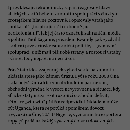
I přes klesající ekonomický zájem reagovaly hlavy
afrických států během summitu spolupráci s čínským
protějškem hlavně pozitivně. Popisovaly vztah jako
„unikátní“, „inspirující“ či rozhodně „ne
neokoloniální“, jak jej často označují zahraniční média
a politici. Paul Kagame, prezident Rwandy, pak vyzdvihl
tradiční prvek čínské zahraniční politiky — „win-win“
spolupráci, z níž mají těžit obě strany, a rostoucí vztahy
s Čínou tedy nejsou na něčí úkor.
Právě tato idea vzájemných výhod se ale na summitu
ukázala spíše jako kámen úrazu. Byť se roku 2008 Čína
stala největším africkým obchodním partnerem,
obchodní výměna je vysoce nevyrovnaná a situace, kdy
africké státy musí řešit rostoucí obchodní deficit,
rétorice „win-win“ příliš neodpovídá. Příkladem může
být Uganda, která se potýká s poměrem dovozu
a vývozu do Číny 22:1. U Nigérie, významného exportéra
ropy, připadá na každý vyvezený dolar 11 dovezených.