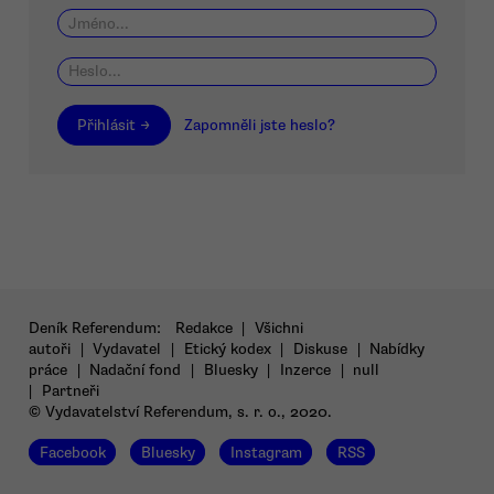
Přihlásit →
Zapomněli jste heslo?
Deník Referendum:
Redakce
|
Všichni
autoři
|
Vydavatel
|
Etický kodex
|
Diskuse
|
Nabídky
práce
|
Nadační fond
|
Bluesky
|
Inzerce
|
null
|
Partneři
© Vydavatelství Referendum, s. r. o., 2020.
Facebook
Bluesky
Instagram
RSS