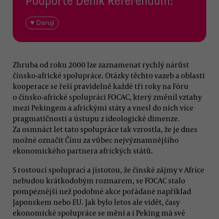
Podpořte Deník Referendum!
♥ Daruji
Zhruba od roku 2000 lze zaznamenat rychlý nárůst
čínsko-africké spolupráce. Otázky těchto vazeb a oblasti
kooperace se řeší pravidelně každé tři roky na Fóru
o čínsko-africké spolupráci FOCAC, který změnil vztahy
mezi Pekingem a africkými státy a vnesl do nich více
pragmatičnosti a ústupu z ideologické dimenze.
Za osmnáct let tato spolupráce tak vzrostla, že je dnes
možné označit Čínu za vůbec nejvýznamnějšího
ekonomického partnera afrických států.
S rostoucí spoluprací a jistotou, že čínské zájmy v Africe
nebudou krátkodobým rozmarem, se FOCAC stalo
pompéznější než podobné akce pořádané například
Japonskem nebo EU. Jak bylo letos ale vidět, časy
ekonomické spolupráce se mění a i Peking má své