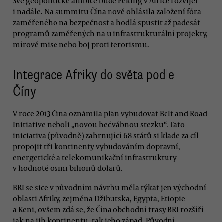
Své geopolitické ambice bude Peking v Africe rozvíjet
i nadále. Na summitu Čína nově ohlásila založení fóra
zaměřeného na bezpečnost a hodlá spustit až padesát
programů zaměřených na u infrastrukturální projekty,
mírové mise nebo boj proti terorismu.
Integrace Afriky do světa podle
Číny
V roce 2013 Čína oznámila plán vybudovat Belt and Road
Initiative neboli „novou hedvábnou stezku“. Tato
iniciativa (původně) zahrnující 68 států si klade za cíl
propojit tři kontinenty vybudováním dopravní,
energetické a telekomunikační infrastruktury
v hodnotě osmi bilionů dolarů.
BRI se sice v původním návrhu měla týkat jen východní
oblasti Afriky, zejména Džibutska, Egypta, Etiopie
a Keni, ovšem zdá se, že Čína obchodní trasy BRI rozšíří
jak na jih kontinentu, tak jeho západ. Původní