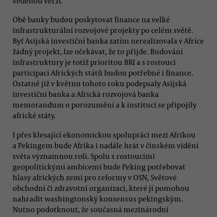
vedenou verzi.
Obě banky budou poskytovat finance na velké
infrastrukturální rozvojové projekty po celém světě.
Byť Asijská investiční banka zatím nerealizovala v Africe
žádný projekt, lze očekávat, že to přijde. Budování
infrastruktury je totiž prioritou BRI a s rostoucí
participací Afrických států budou potřebné i finance.
Ostatně již v květnu tohoto roku podepsaly Asijská
investiční banka a Africká rozvojová banka
memorandum o porozumění a k instituci se připojily
africké státy.
I přes klesající ekonomickou spolupráci mezi Afrikou
a Pekingem bude Afrika i nadále hrát v čínském vidění
světa významnou roli. Spolu s rostoucími
geopolitickými ambicemi bude Peking potřebovat
hlasy afrických zemí pro reformy v OSN, Světové
obchodní či zdravotní organizaci, které jí pomohou
nahradit washingtonský konsensus pekingským.
Nutno podotknout, že současná mezinárodní