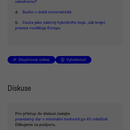
velodromu?
4.
Sucho v době motoristické
5.
Ceuta jako nástroj hybridního boje. Jak krajní
pravice rozděluje Evropu
Zkopírovat odkaz
Vytisknout
Diskuse
Pro přístup do diskusí zadejte
pravidelný dar v minimální hodnotě 50 Kč měsíčně
Děkujeme za podporu.