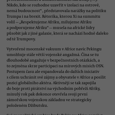
Nikdo, kdo se rozhodne uzavřít v izolaci na ostrově,
nemá budoucnost“ , představovala narážky na politiku
Trumpa i na brexit. Rétorika, kterou Xi na summitu
volil — „Respektujeme Afriku, milujeme Afriku
a podporujeme Afriku“ — musela na africké lídry
působit jak z jiné galaxie, která se nachází hodně daleko
od té Trumpovy.
Vytvořené mocenské vakuum v Africe navíc Pekingu
umožňuje stále větší vojenské angažmá. Čína se tu
dlouhodobě angažuje v bezpečnostních otázkách, a
to zejména skrze participaci na mírových misích OSN.
Postupem času ale expandovala do dalších iniciativ
s cílem uchránit své zájmy a obyvatele v Africe a posílit
pozici globálního aktéra. Aktivněji se tak zapojila
do boje proti pirátství na východním pobřeží Afriky,
minulý rok pak dokonce otevřela svoji první
zámořskou vojenskou základnu ve strategicky
položeném Džibutsku.