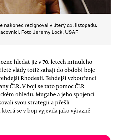
nakonec rezignoval v úterý 21. listopadu.
pracovníci. Foto Jeremy Lock, USAF
né hledat již v 70. letech minulého
leté vlády totiž sahají do období boje
 tehdejší Rhodesii. Tehdejší vzbouřenci
rany ČLR. V boji se tato pomoc ČLR
ickém ohledu. Mugabe a jeho spojenci
vali svou strategii a přešli
terá se v boji vyjevila jako výrazně