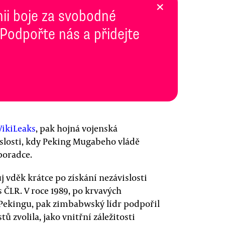
×
inii boje za svobodné
 Podpořte nás a přidejte
WikiLeaks
, pak hojná vojenská
islosti, kdy Peking Mugabeho vládě
poradce.
 vděk krátce po získání nezávislosti
 ČLR. V roce 1989, po krvavých
Pekingu, pak zimbabwský lídr podpořil
ů zvolila, jako vnitřní záležitosti