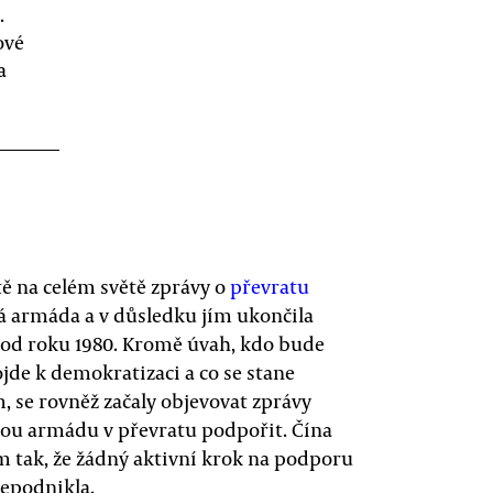
.
ové
a
tě na celém světě zprávy o
převratu
á armáda a v důsledku jím ukončila
 od roku 1980. Kromě úvah, kdo bude
de k demokratizaci a co se stane
, se rovněž začaly objevovat zprávy
ou armádu v převratu podpořit. Čína
m tak, že žádný aktivní krok na podporu
epodnikla.