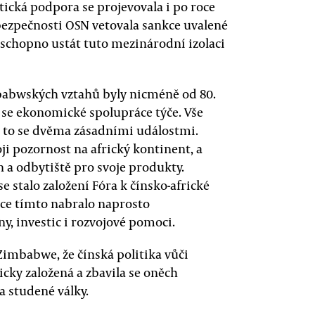
ická podpora se projevovala i po roce
 bezpečnosti OSN vetovala sankce uvalené
chopno ustát tuto mezinárodní izolaci
abwských vztahů byly nicméně od 80.
 se ekonomické spolupráce týče. Vše
 a to se dvěma zásadními událostmi.
oji pozornost na africký kontinent, a
n a odbytiště pro svoje produkty.
 stalo založení Fóra k čínsko-africké
ice tímto nabralo naprosto
, investic i rozvojové pomoci.
imbabwe, že čínská politika vůči
cky založená a zbavila se oněch
a studené války.