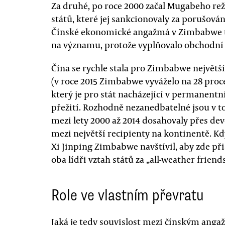
Za druhé, po roce 2000 začal Mugabeho re
států, které jej sankcionovaly za porušová
Čínské ekonomické angažmá v Zimbabwe tak
na významu, protože vyplňovalo obchodní
Čína se rychle stala pro Zimbabwe nejvě
(v roce 2015 Zimbabwe vyváželo na 28 proc
který je pro stát nacházející v permanent
přežití. Rozhodně nezanedbatelné jsou v t
mezi lety 2000 až 2014 dosahovaly přes de
mezi největší recipienty na kontinentě. Kd
Xi Jinping Zimbabwe navštívil, aby zde přis
oba lídři vztah států za „all-weather friend
Role ve vlastním převratu
Jaká je tedy souvislost mezi čínským ang