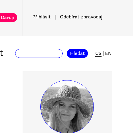
Přihlásit
|
Odebírat
zpravodaj
 Daruji
t
Hledat
CS
|
EN