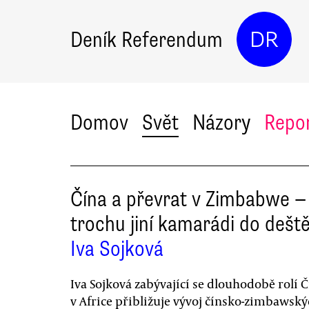
Deník Referendum
DR
Domov
Svět
Názory
Repo
Čína a převrat v Zimbabwe —
trochu jiní kamarádi do dešt
Iva Sojková
Iva Sojková zabývající se dlouhodobě rolí 
v Africe přibližuje vývoj čínsko-zimbawsk