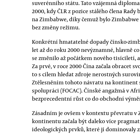
suverénního státu. Tato vzájemná diplomat
2000, kdy ČLR z pozice stálého člena Rady
na Zimbabwe, díky čemuž bylo Zimbabwe s
bez změny režimu.
Konkrétní hmatatelné dopady čínsko-zimb
let až do roku 2000 nevýznamné, hlavně co
se změnilo až počátkem nového tisíciletí,
Za prvé, v roce 2000 Čína začala obracet sv
to s cílem hledat zdroje nerostných surovi
Ztělesněním tohoto návratu na kontinent se
spolupráci (FOCAC). Čínské angažmá v Afr
bezprecedentní růst co do obchodní výměny
Zásadním je ovšem v kontextu převratu v Z
kontinentu začala být daleko více pragmati
ideologických prvků, které jí dominovaly z