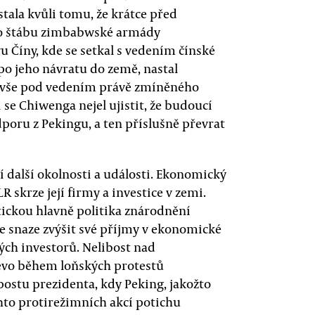
ala kvůli tomu, že krátce před
ho štábu zimbabwské armády
u Číny, kde se setkal s vedením čínské
po jeho návratu do země, nastal
to vše pod vedením právě zmíněného
i se Chiwenga nejel ujistit, že budoucí
oru z Pekingu, a ten příslušně převrat
í další okolnosti a události. Ekonomický
skrze její firmy a investice v zemi.
tickou hlavně politika znárodnění
 ve snaze zvýšit své příjmy v ekonomické
kých investorů. Nelibost nad
evo během loňských protestů
ostu prezidenta, kdy Peking, jakožto
chto protirežimních akcí potichu