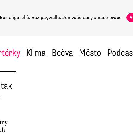
Bez oligarchů. Bez paywallu.
Jen vaše dary a naše práce
♥
rtérky
Klima
Bečva
Město
Podcas
 tak
ě
Číny
ých