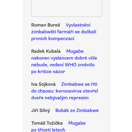
Roman Bureš
Vyvlastnění
zimbabwští farmáři se dočkali
prvních kompenzací
Radek Kubala
Mugabe
nakonec vyslancem dobré vůle
nebude, vedení WHO změnilo
po kritice názor
Iva Sojková
Zimbabwe se řítí
do chaosu: koronavirus otevřel
dveře nebývalým represím
Jiří Silný
Bubák ze Zimbabwe
Tomáš Tožička
Mugabe
po třiceti letech