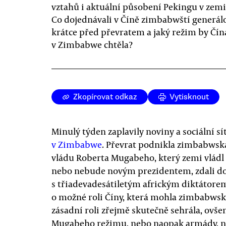
vztahů i aktuální působení Pekingu v zemi
Co dojednávali v Číně zimbabwští generál
krátce před převratem a jaký režim by Čín
v Zimbabwe chtěla?
Zkopírovat odkaz
Vytisknout
Minulý týden zaplavily noviny a sociální sí
v Zimbabwe
. Převrat podnikla zimbabwsk
vládu Roberta Mugabeho, který zemi vládl
nebo nebude novým prezidentem, zdali doj
s třiadevadesátiletým africkým diktátorem
o možné roli Číny, která mohla zimbabwsk
zásadní roli zřejmě skutečně sehrála, ovše
Mugabeho režimu, nebo naopak armády, n