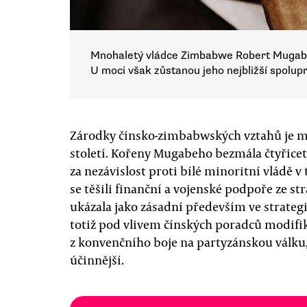
Mnohaletý vládce Zimbabwe Robert Mugabe 
U moci však zůstanou jeho nejbližší spolu
Zárodky čínsko-zimbabwských vztahů je mož
století. Kořeny Mugabeho bezmála čtyřiceti
za nezávislost proti bílé minoritní vládě v
se těšili finanční a vojenské podpoře ze st
ukázala jako zásadní především ve strateg
totiž pod vlivem čínských poradců modifiko
z konvenčního boje na partyzánskou válku, k
účinnější.