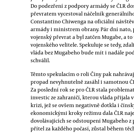
Do podezření z podpory armády se ČLR dost
převratem vycestoval náčelník generální
Constantino Chiwenga na oficiální návštěv
armády i ministrem obrany. Pár dní nato, 
vojenský převrat a byl zatčen Mugabe, a 
vojenského velitele. Spekuluje se tedy, zdal
vláda bez Mugabeho bude mít i nadále podp
schválil.
Těmto spekulacím o roli Číny pak nahrávaj
propad nevyhnutelně zasáhl i samotnou ČLR 
Za poslední rok se pro ČLR stala problema
investic ze zahraničí, kterou vláda přijala
krizi, jež se ovšem negativně dotkla i číns
ekonomickými kroky režimu dala ČLR naj
dovolávajících se odstoupení Mugabeho z p
přítel za každého počasí, zůstal během tě