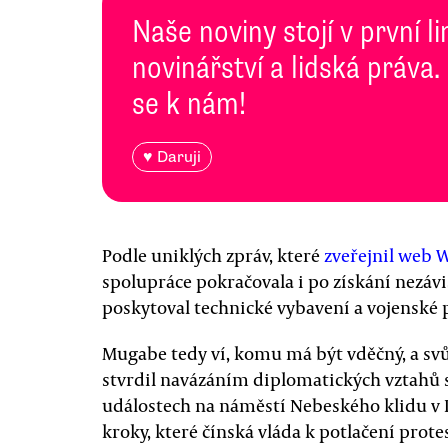
Naše noviny stojí v první l
novinářství a lidská práva.
se k nám!
♥ Daruji
Podle uniklých zpráv, které
zveřejnil web 
spolupráce pokračovala i po získání nezáv
poskytoval technické vybavení a vojenské 
Mugabe tedy ví, komu má být vděčný, a svůj
stvrdil navázáním diplomatických vztahů s
událostech na náměstí Nebeského klidu v 
kroky, které čínská vláda k potlačení protest