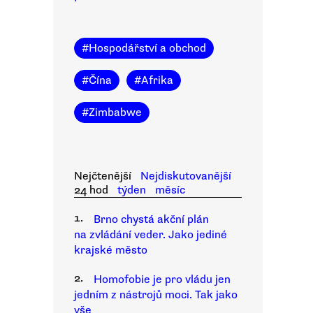
#
Hospodářství a obchod
#
Čína
#
Afrika
#
Zimbabwe
Nejčtenější
Nejdiskutovanější
24 hod
týden
měsíc
1.
Brno chystá akční plán
na zvládání veder. Jako jediné
krajské město
2.
Homofobie je pro vládu jen
jedním z nástrojů moci. Tak jako
vše