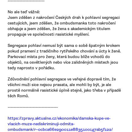
-------------------------
No ale teď vážně:
Jsem zděšen z nakročení Českých drah k pohlavní segregaci
cestujících, jsem zděšen, že ombudsmanka toto nakročení
obhajuje a jsem zděšen, že žena s akademickým titulem
propaguje ve společnosti rasistické myšlení.
Segregace pohlaví nemusí být sama o sobě špatným krokem
pokud pramení z tradičního rytířského chování a úcty k ženě.
Parkovací místa pro ženy, která budou blíže vchodů do
objektů, na osvětlených nebo více zalidněných místech jsou
tedy naprosto v pořádku.
Zdůvodnění pohlavní segregace ve veřejné dopravě tím, že
všichni muži sice nejsou prasata, ale mohli by být, je ale
prostě normálně rasistické úplně stejně, jako třeba v případě
těch Romů.
----------------------------------
https://zpravy.aktualne.cz/ekonomika/damska-kupe-ve-
vlacich-muze-nediskriminuji-odmita-
ombudsmank/r~0cbca66e290011e883510cc47ab5f122/