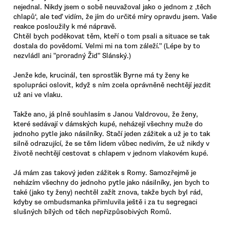
nejednal. Nikdy jsem o sobě neuvažoval jako o jednom z ‚těch
chlapů‘, ale teď vidím, že jím do určité míry opravdu jsem. Vaše
reakce posloužily k mé nápravě.
Chtěl bych poděkovat těm, kteří o tom psali a situace se tak
dostala do povědomí. Velmi mi na tom záleží." (Lépe by to
nezvládl ani "proradný Žid" Slánský.)
Jenže kde, krucinál, ten sprosťák Byrne má ty ženy ke
spolupráci oslovit, když s ním zcela oprávněně nechtějí jezdit
už ani ve vlaku.
Takže ano, já plně souhlasím s Janou Valdrovou, že ženy,
které sedávají v dámských kupé, neházejí všechny muže do
jednoho pytle jako násilníky. Stačí jeden zážitek a už je to tak
silně odrazující, že se těm lidem vůbec nedivím, že už nikdy v
životě nechtějí cestovat s chlapem v jednom vlakovém kupé.
Já mám zas takový jeden zážitek s Romy. Samozřejmě je
neházím všechny do jednoho pytle jako násilníky, jen bych to
také (jako ty ženy) nechtěl zažít znova, takže bych byl rád,
kdyby se ombudsmanka přimluvila ještě i za tu segregaci
slušných bílých od těch nepřizpůsobivých Romů.