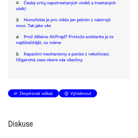
2.
Český orloj nepotrestaných viníků a trestaných
obětí
3.
Homofobie je pro vládu jen jedním z nástrojů
moci. Tak jako vše
4.
Proč děláme AltPrajd? Protože solidarita je to
nejdůležitější, co máme
5.
Kapacitní mechanismy a peníze z rekultivací.
Oligarchie zase obere nás všechny
Zkopírovat odkaz
Vytisknout
Diskuse