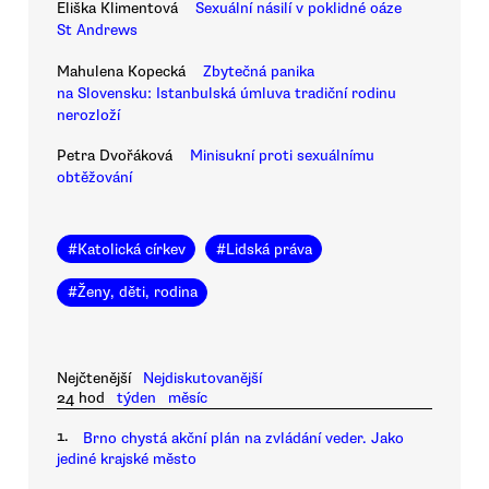
Eliška Klimentová
Sexuální násilí v poklidné oáze
St Andrews
Mahulena Kopecká
Zbytečná panika
na Slovensku: Istanbulská úmluva tradiční rodinu
nerozloží
Petra Dvořáková
Minisukní proti sexuálnímu
obtěžování
#
Katolická církev
#
Lidská práva
#
Ženy, děti, rodina
Nejčtenější
Nejdiskutovanější
24 hod
týden
měsíc
1.
Brno chystá akční plán na zvládání veder. Jako
jediné krajské město