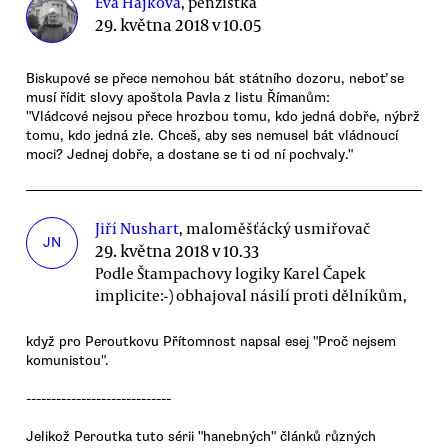
Eva Hájková
, penzistka
29. května 2018 v 10.05
Biskupové se přece nemohou bát státního dozoru, neboť se
musí řídit slovy apoštola Pavla z listu Římanům:
"Vládcové nejsou přece hrozbou tomu, kdo jedná dobře, nýbrž
tomu, kdo jedná zle. Chceš, aby ses nemusel bát vládnoucí
moci? Jednej dobře, a dostane se ti od ní pochvaly."
Jiří Nushart
, maloměšťácký usmiřovač
JN
29. května 2018 v 10.33
Podle Štampachovy logiky Karel Čapek
implicite:-) obhajoval násilí proti dělníkům,
když pro Peroutkovu Přítomnost napsal esej "Proč nejsem
komunistou".
-----------------------------
Jelikož Peroutka tuto sérii "hanebných" článků různých