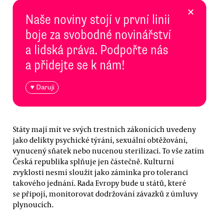
×
Naše noviny stojí v první linii
boje za svobodné novinářství
a lidská práva. Podpořte nás
a přidejte se k nám!
♥ Daruji
Státy mají mít ve svých trestních zákonících uvedeny
jako delikty psychické týrání, sexuální obtěžování,
vynucený sňatek nebo nucenou sterilizaci. To vše zatím
Česká republika splňuje jen částečně. Kulturní
zvyklosti nesmí sloužit jako záminka pro toleranci
takového jednání. Rada Evropy bude u států, které
se připojí, monitorovat dodržování závazků z úmluvy
plynoucích.