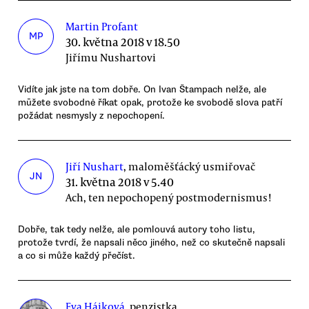
Martin Profant
MP
30. května 2018 v 18.50
Jiřímu Nushartovi
Vidíte jak jste na tom dobře. On Ivan Štampach nelže, ale
mūžete svobodnė říkat opak, protože ke svobodě slova patří
požádat nesmysly z nepochopení.
Jiří Nushart
, maloměšťácký usmiřovač
JN
31. května 2018 v 5.40
Ach, ten nepochopený postmodernismus!
Dobře, tak tedy nelže, ale pomlouvá autory toho listu,
protože tvrdí, že napsali něco jiného, než co skutečně napsali
a co si může každý přečíst.
Eva Hájková
, penzistka