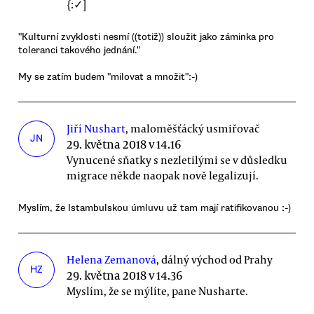
{:✓]
"Kulturní zvyklosti nesmí ((totiž)) sloužit jako záminka pro
toleranci takového jednání."
My se zatím budem "milovat a množit":-)
Jiří Nushart
, maloměšťácký usmiřovač
JN
29. května 2018 v 14.16
Vynucené sňatky s nezletilými se v důsledku
migrace někde naopak nově legalizují.
Myslím, že Istambulskou úmluvu už tam mají ratifikovanou :-)
Helena Zemanová
, dálný východ od Prahy
HZ
29. května 2018 v 14.36
Myslím, že se mýlíte, pane Nusharte.