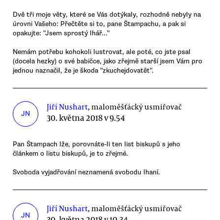
Dvě tři moje věty, které se Vás dotýkaly, rozhodně nebyly na
úrovni Vašeho: Přečtěte si to, pane Štampachu, a pak si
opakujte: "Jsem sprostý lhář..."
Nemám potřebu kohokoli lustrovat, ale poté, co jste psal
(docela hezky) o své babičce, jako zřejmě starší jsem Vám pro
jednou naznačil, že je škoda "zkuchejdovatět".
Jiří Nushart
, maloměšťácký usmiřovač
JN
30. května 2018 v 9.54
Pan Štampach lže, porovnáte-li ten list biskupů s jeho
článkem o listu biskupů, je to zřejmé.
Svoboda vyjadřování neznamená svobodu lhaní.
Jiří Nushart
, maloměšťácký usmiřovač
JN
30. května 2018 v 10.34