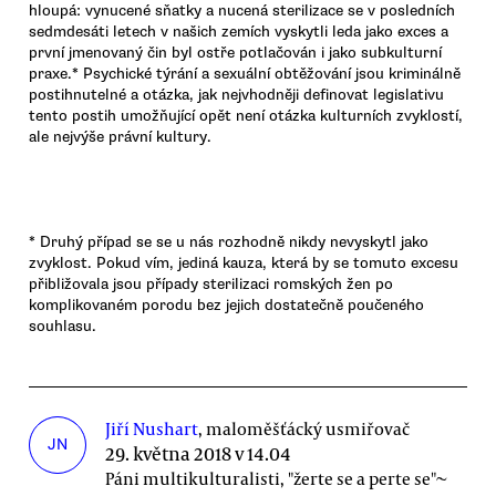
hloupá: vynucené sňatky a nucená sterilizace se v posledních
sedmdesáti letech v našich zemích vyskytli leda jako exces a
první jmenovaný čin byl ostře potlačován i jako subkulturní
praxe.* Psychické týrání a sexuální obtěžování jsou kriminálně
postihnutelné a otázka, jak nejvhodněji definovat legislativu
tento postih umožňující opět není otázka kulturních zvyklostí,
ale nejvýše právní kultury.
* Druhý případ se se u nás rozhodně nikdy nevyskytl jako
zvyklost. Pokud vím, jediná kauza, která by se tomuto excesu
přibližovala jsou případy sterilizaci romských žen po
komplikovaném porodu bez jejich dostatečně poučeného
souhlasu.
Jiří Nushart
, maloměšťácký usmiřovač
JN
29. května 2018 v 14.04
Páni multikulturalisti, "žerte se a perte se"~