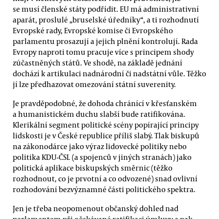
se musí členské státy podřídit. EU má administrativní
aparát, proslulé „bruselské úředníky“, a ti rozhodnutí
Evropské rady, Evropské komise či Evropského
parlamentu prosazují a jejich plnění kontrolují. Rada
Evropy naproti tomu pracuje více s principem shody
zúčastněných států. Ve shodě, na základě jednání
dochází k artikulaci nadnárodní či nadstátní vůle. Těžko
jí lze předhazovat omezování státní suverenity.
Je pravděpodobné, že dohoda chránící v křesťanském
a humanistickém duchu slabší bude ratifikována.
Klerikální segment politické scény popírající principy
lidskosti je v České republice příliš slabý. Tlak biskupů
na zákonodárce jako výraz lidovecké politiky nebo
politika KDU-ČSL (a spojenců v jiných stranách) jako
politická aplikace biskupských směrnic (těžko
rozhodnout, co je prvotní a co odvozené) snad ovlivní
rozhodování bezvýznamné části politického spektra.
Jen je třeba neopomenout občanský dohled nad