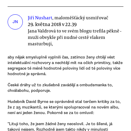
Jiří Nushart
, maloměšťácký usmiřovač
JN
29. května 2018 v 22.39
Jana Valdrová to ve svém blogu trefila pěkně -
muži obvykle při nudné cestě vlakem
masturbují,
aby nějak smysluplně vyplnili čas, zatímco ženy chtějí vést
intelektuální rozhovory a nechtějí mít na očích primitivy, takže
segregace té méně hodnotné poloviny lidí od té poloviny více
hodnotné je správná.
České dráhy už to zkušebně zavádějí a ombudsmanka to,
chválabohu, podporuje.
Hudebník David Byrne se oprávněně stal terčem kritiky za to,
že z 25 muzikantů, se kterými spolupracoval na novém albu,
není ani jeden ženou. Pokorně se za to omluvil:
"Lituji toho, že jsem žádné ženy neoslovil. Je to šílené, já
takový nejsem. Rozhodně jsem takto nikdy v minulosti