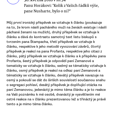
Panu Horákovi: "Kolik z Vašich řádků výše,
pane Nusharte, bylo o ní?"
Můj první ironický příspěvek se vztahuje k článku (poukazuje
na to, že krom násilí pacháného muži na ženách existuje i násilí
páchané ženami na mužích), druhý příspěvek se vztahuje k
článku a dává do kontrastu samotný text listu biskupů s
tvrzením pana Štampacha, třetí příspěvek se vztahuje k
článku, respektive k jeho metodě vyvozování závěrů, čtvrtý
příspěvek je reakcí na pana Profanta, respektive jeho citaci z
článku, pátý příspěvek se vztahuje k článku a k příspěvku pana
Profanta, šestý příspěvek je odpovědí paní Zemanové a
tematicky se vztahuje k článku, sedmý se tématicky vztahuje k
článku, osmý příspěvek je reakcí na odkaz paní Zemanové a
tématicky se vztahuje k článku, devátý příspěvek navazuje na
osmý a pokouší se dát do širších souvislostí současnou snahu
o segregaci pohlaví, desátý příspěvek je doplňující otázka na
paní Zemanovou, jedenáctý je mimo téma článku a je to reakce
na Vaši poznámku k mé osobě, dvanáctý je vysvětlením mé
ostré reakce na v článku prezentovanou lež a třináctý je právě
tento a je mimo téma článku.