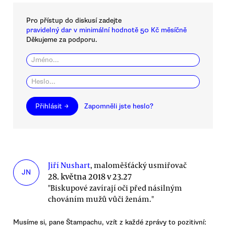
Pro přístup do diskusí zadejte
pravidelný dar v minimální hodnotě 50 Kč měsíčně
Děkujeme za podporu.
Přihlásit →
Zapomněli jste heslo?
Jiří Nushart
, maloměšťácký usmiřovač
JN
28. května 2018 v 23.27
"Biskupové zavírají oči před násilným
chováním mužů vůči ženám."
Musíme si, pane Štampachu, vzít z každé zprávy to pozitivní: