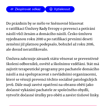
Zkopírovat odkaz
Vytisknout
Do prázdnin by se mělo ve Sněmovně hlasovat
o ratifikaci Úmluvy Rady Evropy o prevenci a potírání
násilí vůči ženám a domácího násilí. Česko úmluvu
vyjednanou roku 2010 a po ratifikaci prvními deseti
zeměmi již platnou podepsalo, bohužel až roku 2016,
ale dosud neratifikovalo.
Úmluva zahrnuje závazek státu věnovat se preventivně
školení odborníků, osvětě a školnímu vzdělání. Stát má
zajistit terapeutické programy pro pachatele domácího
násilí a má spolupracovat s nevládními organizacemi,
které se věnují prevenci těchto sociálně patologických
jevů. Dále mají zavést opatření na obranu obětí jako
dočasné vykázání pachatele ze společného obydlí,
vytvořit dočasné útulky pro oběti a zavést tísňové linky.