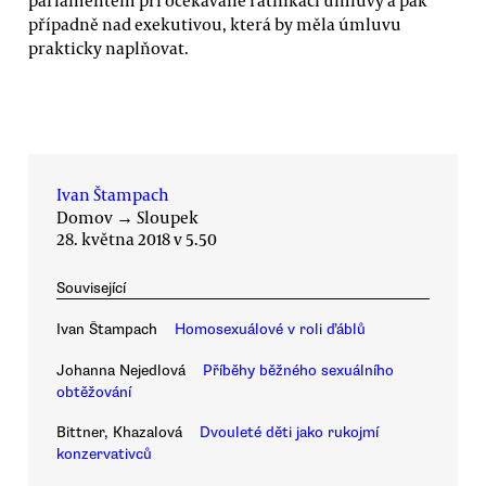
parlamentem při očekávané ratifikaci úmluvy a pak
případně nad exekutivou, která by měla úmluvu
prakticky naplňovat.
Ivan Štampach
Domov
→
Sloupek
28. května 2018 v 5.50
Související
Ivan Štampach
Homosexuálové v roli ďáblů
Johanna Nejedlová
Příběhy běžného sexuálního
obtěžování
Bittner, Khazalová
Dvouleté děti jako rukojmí
konzervativců