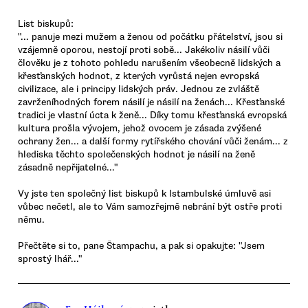
List biskupů:
"... panuje mezi mužem a ženou od počátku přátelství, jsou si
vzájemně oporou, nestojí proti sobě... Jakékoliv násilí vůči
člověku je z tohoto pohledu narušením všeobecně lidských a
křesťanských hodnot, z kterých vyrůstá nejen evropská
civilizace, ale i principy lidských práv. Jednou ze zvláště
zavrženíhodných forem násilí je násilí na ženách... Křesťanské
tradici je vlastní úcta k ženě... Díky tomu křesťanská evropská
kultura prošla vývojem, jehož ovocem je zásada zvýšené
ochrany žen... a další formy rytířského chování vůči ženám... z
hlediska těchto společenských hodnot je násilí na ženě
zásadně nepřijatelné..."
Vy jste ten společný list biskupů k Istambulské úmluvě asi
vůbec nečetl, ale to Vám samozřejmě nebrání být ostře proti
němu.
Přečtěte si to, pane Štampachu, a pak si opakujte: "Jsem
sprostý lhář..."