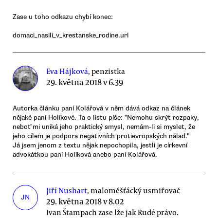
Zase u toho odkazu chybí konec:
domaci_nasili_v_krestanske_rodine.url
Eva Hájková
, penzistka
29. května 2018 v 6.39
Autorka článku paní Kolářová v něm dává odkaz na článek
nějaké paní Holíkové. Ta o listu píše: "Nemohu skrýt rozpaky,
neboť mi uniká jeho praktický smysl, nemám-li si myslet, že
jeho cílem je podpora negativních protievropských nálad."
Já jsem jenom z textu nějak nepochopila, jestli je církevní
advokátkou paní Holíková anebo paní Kolářová.
Jiří Nushart
, maloměšťácký usmiřovač
JN
29. května 2018 v 8.02
Ivan Štampach zase lže jak Rudé právo.