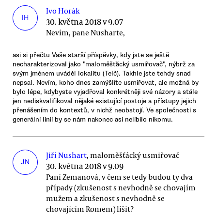
Ivo Horák
IH
30. května 2018 v 9.07
Nevím, pane Nusharte,
asi si přečtu Vaše starší příspěvky, kdy jste se ještě
necharakterizoval jako "maloměšťácký usmiřovač", nýbrž za
svým jménem uváděl lokalitu (Telč). Takhle jste tehdy snad
nepsal. Nevím, koho dnes zamýšlíte usmiřovat, ale možná by
bylo lépe, kdybyste vyjadřoval konkrétněji své názory a stále
jen nediskvalifikoval nějaké existující postoje a přístupy jejich
přenášením do kontextů, v nichž neobstojí. Ve společnosti s
generální linií by se nám nakonec asi nelíbilo nikomu.
Jiří Nushart
, maloměšťácký usmiřovač
JN
30. května 2018 v 9.09
Paní Zemanová, v čem se tedy budou ty dva
případy (zkušenost s nevhodně se chovajím
mužem a zkušenost s nevhodně se
chovajícím Romem) lišit?