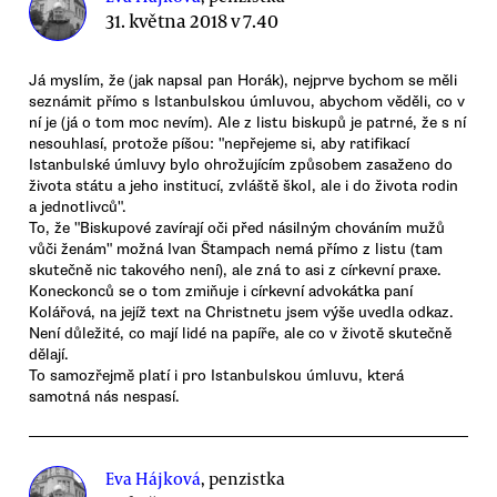
31. května 2018 v 7.40
Já myslím, že (jak napsal pan Horák), nejprve bychom se měli
seznámit přímo s Istanbulskou úmluvou, abychom věděli, co v
ní je (já o tom moc nevím). Ale z listu biskupů je patrné, že s ní
nesouhlasí, protože píšou: "nepřejeme si, aby ratifikací
Istanbulské úmluvy bylo ohrožujícím způsobem zasaženo do
života státu a jeho institucí, zvláště škol, ale i do života rodin
a jednotlivců".
To, že "Biskupové zavírají oči před násilným chováním mužů
vůči ženám" možná Ivan Štampach nemá přímo z listu (tam
skutečně nic takového není), ale zná to asi z církevní praxe.
Koneckonců se o tom zmiňuje i církevní advokátka paní
Kolářová, na jejíž text na Christnetu jsem výše uvedla odkaz.
Není důležité, co mají lidé na papíře, ale co v životě skutečně
dělají.
To samozřejmě platí i pro Istanbulskou úmluvu, která
samotná nás nespasí.
Eva Hájková
, penzistka