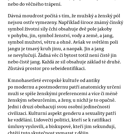
nebo do věčného trápení.
Dávná moudrost počítá s tím, že mužský a ženský pól
nejsou ostře vymezeny. Například široce známý čínský
symbol životní síly čchi obsahuje dvě pole jakoby
v pohybu, jin, symbol ženství, vody a země, a jang,
symbol mužství, větru a ohně. Avšak ve světlém poli
jangu je tmavý kruh jinu, a naopak. Jin a jang
se nevylučují. Žádná věc či bytost totiž není čistě jin
nebo čistě jang. Každá ze sil obsahuje základ té druhé.
Zůstává prostor pro sebeidentifikaci.
K mnohasetleté evropské kultuře od antiky
po modernu a postmodernu patří anatomicky určení
muži se spíše ženskými preferencemi a více či méně
ženským sebeurčením, a ženy, u nichž je to opačně.
Jedni i druzí obohacují svou osobní jedinečností
civilizaci. Kulturní aspekt genderu a sexuality patří
ke vzdělání. Lidovečtí politici, kteří se k ratifikaci
úmluvy vyslovili, a biskupové, kteří jim sekundují,
chtějí tuto skutečnost vymazat z dějin.