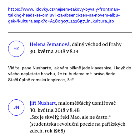
https://www.lidovky.cz/nejsem-takovy-byvaly-frontman-
talking-heads-se-omluvil-za-absenci-zen-na-novem-albu-
gek-/kultura.aspx?c=A180307_121657_ln_kultura_jto
Helena Zemanová
, dálný východ od Prahy
HZ
30. května 2018 v 8.14
Vidíte, pane Nusharte, jak vám pěkně jede klavesnice, i když do
všeho nepletete hrozbu, že tu budeme mít právo šaria.
Stačí úplně romská inspirace, že?
Jiří Nushart
, maloměšťácký usmiřovač
JN
30. května 2018 v 8.48
„Sex je skvělý, řekl Mao, ale ne často.“
(studentská revoluční poezie na pařížských
zdech, rok 1968)