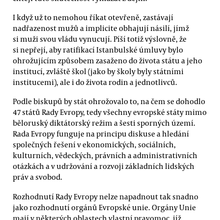
I když už to nemohou říkat otevřeně, zastávají
nadřazenost mužů a implicite obhajují násilí, jímž
si muži svou vládu vynucují. Píší totiž výslovně, že
si nepřejí, aby ratifikací Istanbulské úmluvy bylo
ohrožujícím způsobem zasaženo do života státu a jeho
institucí, zvláště škol (jako by školy byly státními
institucemi), ale i do života rodin a jednotlivců.
Podle biskupů by stát ohrožovalo to, na čem se dohodlo
47 států Rady Evropy, tedy všechny evropské státy mimo
běloruský diktátorský režim a šesti sporných území.
Rada Evropy funguje na principu diskuse a hledání
společných řešení v ekonomických, sociálních,
kulturních, vědeckých, právních a administrativních
otázkách a v udržování a rozvoji základních lidských
práv a svobod.
Rozhodnutí Rady Evropy nelze napadnout tak snadno
jako rozhodnutí orgánů Evropské unie. Orgány Unie
mají v některých oblastech vlastní pravomoc, jíž