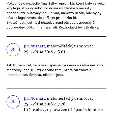
Pokud jde o nezletilé "manželky" uprchlíků, které byly ve věku,
kdy legislativa výjimky pro dosažení zletilosti nevěsty
nepřipouští, putovaly, pokud vím, namísto úřadu, kde by byl
sňatek legalizován, do zařízení pro nezletilé.
Skutečnost, jestli byl sňatek v zemi původu vynucený či
dobrovolný, přitom nehrála roli. Rozhodující byl věk dívky.
Jiří Nushart
, maloměšťácký usmiřovač
JN
29. května 2018 v 15.01
Tak to jsem rád, že je vše úspěšně vyřešeno a žádné nezletilé
manželky (pod 16 let) v žádné zemi, která ratifikovala
Istambulskou úmluvu, nikde nejsou.
Jiří Nushart
, maloměšťácký usmiřovač
JN
29. května 2018 v 17.28
Určité obavy o práva žen (chápaná v kontextu