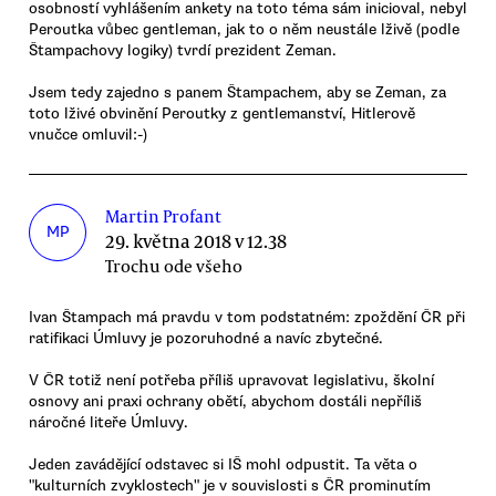
osobností vyhlášením ankety na toto téma sám inicioval, nebyl
Peroutka vůbec gentleman, jak to o něm neustále lživě (podle
Štampachovy logiky) tvrdí prezident Zeman.
Jsem tedy zajedno s panem Štampachem, aby se Zeman, za
toto lživé obvinění Peroutky z gentlemanství, Hitlerově
vnučce omluvil:-)
Martin Profant
MP
29. května 2018 v 12.38
Trochu ode všeho
Ivan Štampach má pravdu v tom podstatném: zpoždění ČR při
ratifikaci Úmluvy je pozoruhodné a navíc zbytečné.
V ČR totiž není potřeba příliš upravovat legislativu, školní
osnovy ani praxi ochrany obětí, abychom dostáli nepříliš
náročné liteře Úmluvy.
Jeden zavádějící odstavec si IŠ mohl odpustit. Ta věta o
"kulturních zvyklostech" je v souvislosti s ČR prominutím