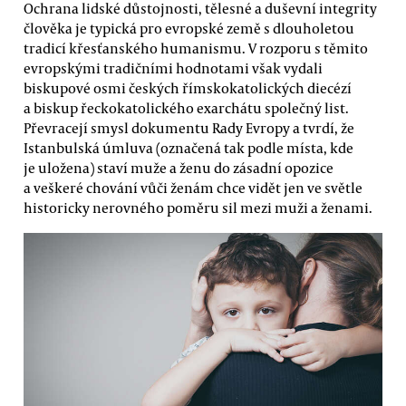
Ochrana lidské důstojnosti, tělesné a duševní integrity
člověka je typická pro evropské země s dlouholetou
tradicí křesťanského humanismu. V rozporu s těmito
evropskými tradičními hodnotami však vydali
biskupové osmi českých římskokatolických diecézí
a biskup řeckokatolického exarchátu společný list.
Převracejí smysl dokumentu Rady Evropy a tvrdí, že
Istanbulská úmluva (označená tak podle místa, kde
je uložena) staví muže a ženu do zásadní opozice
a veškeré chování vůči ženám chce vidět jen ve světle
historicky nerovného poměru sil mezi muži a ženami.