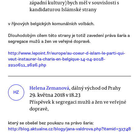
západní kultury) bych měl v souvislosti s
kandidaturou Islámské strany
v říjnových belgických komunálních volbách.
Dlouhodobým cílem této strany je totiž zavedení práva šaría a
segregace mužů a žen ve veřejné dopravě.
http://www.lepoint.fr/europe/au-coeur-d-islam-le-parti-qui-
veut-instaurer-la-charia-en-belgique-14-04-2018-
2210611_2626.php
Helena Zemanová
, dálný východ od Prahy
HZ
29. května 2018 v 18.23
Příspěvek k segregaci mužů a žen ve veřejné
dopravě,
který se obešel bez poukazu na právo šaria:
http://blog.aktualne.cz/blogy/jana-valdrova.php?itemid=31748