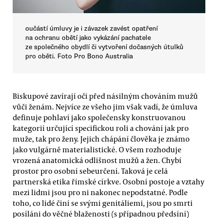
oučástí úmluvy je i závazek zavést opatření
na ochranu obětí jako vykázání pachatele
ze společného obydlí či vytvoření dočasných útulků
pro oběti. Foto Pro Bono Australia
Biskupové zavírají oči před násilným chováním mužů
vůči ženám. Nejvíce ze všeho jim však vadí, že úmluva
definuje pohlaví jako společensky konstruovanou
kategorií určující specifickou roli a chování jak pro
muže, tak pro ženy. Jejich chápání člověka je známo
jako vulgárně materialistické. O všem rozhoduje
vrozená anatomická odlišnost mužů a žen. Chybí
prostor pro osobní sebeurčení. Taková je celá
partnerská etika římské církve. Osobní postoje a vztahy
mezi lidmi jsou pro ni nakonec nepodstatné. Podle
toho, co lidé činí se svými genitáliemi, jsou po smrti
posíláni do věčné blaženosti (s případnou předsíní)