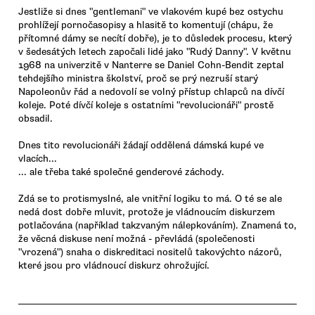
Jestliže si dnes "gentlemani" ve vlakovém kupé bez ostychu
prohlížejí pornočasopisy a hlasitě to komentují (chápu, že
přítomné dámy se necítí dobře), je to důsledek procesu, který
v šedesátých letech započali lidé jako "Rudý Danny". V květnu
1968 na univerzitě v Nanterre se Daniel Cohn-Bendit zeptal
tehdejšího ministra školství, proč se prý nezruší starý
Napoleonův řád a nedovolí se volný přístup chlapců na dívčí
koleje. Poté dívčí koleje s ostatními "revolucionáři" prostě
obsadil.
Dnes tito revolucionáři žádají oddělená dámská kupé ve
vlacích...
... ale třeba také společné genderové záchody.
Zdá se to protismyslné, ale vnitřní logiku to má. O té se ale
nedá dost dobře mluvit, protože je vládnoucím diskurzem
potlačována (například takzvaným nálepkováním). Znamená to,
že věcná diskuse není možná - převládá (společenosti
"vrozená") snaha o diskreditaci nositelů takovýchto názorů,
které jsou pro vládnoucí diskurz ohrožující.