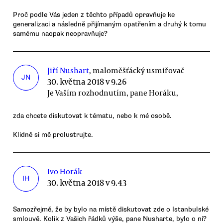
Proč podle Vás jeden z těchto případů opravňuje ke
generalizaci a následně přijímaným opatřením a druhý k tomu
samému naopak neopravňuje?
Jiří Nushart
, maloměšťácký usmiřovač
JN
30. května 2018 v 9.26
Je Vaším rozhodnutím, pane Horáku,
zda chcete diskutovat k tématu, nebo k mé osobě.
Klidně si mě prolustrujte.
Ivo Horák
IH
30. května 2018 v 9.43
Samozřejmě, že by bylo na místě diskutovat zde o Istanbulské
smlouvě. Kolik z Vašich řádků výše, pane Nusharte, bylo o ní?