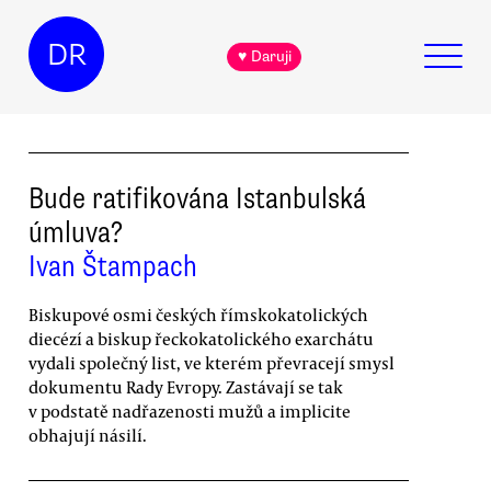
DR
♥ Daruji
Bude ratifikována Istanbulská
úmluva?
Ivan Štampach
Biskupové osmi českých římskokatolických
diecézí a biskup řeckokatolického exarchátu
vydali společný list, ve kterém převracejí smysl
dokumentu Rady Evropy. Zastávají se tak
v podstatě nadřazenosti mužů a implicite
obhajují násilí.