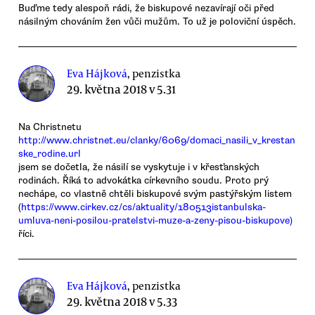
Buďme tedy alespoň rádi, že biskupové nezavírají oči před
násilným chováním žen vůči mužům. To už je poloviční úspěch.
Eva Hájková
, penzistka
29. května 2018 v 5.31
Na Christnetu
http://www.christnet.eu/clanky/6069/domaci_nasili_v_krestan
ske_rodine.url
jsem se dočetla, že násilí se vyskytuje i v křesťanských
rodinách. Říká to advokátka církevního soudu. Proto prý
nechápe, co vlastně chtěli biskupové svým pastýřským listem
(
https://www.cirkev.cz/cs/aktuality/180513istanbulska-
umluva-neni-posilou-pratelstvi-muze-a-zeny-pisou-biskupove)
říci.
Eva Hájková
, penzistka
29. května 2018 v 5.33