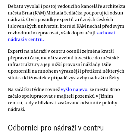
Debatu vyvolal i postoj vedoucího kanceláře architekta
města Brna (KAM) Michala Sedláčka podporující odsun
nádraží. Čtyři posudky expertů z různých českých
i slovenských univerzit, které si KAM nechal před svým
rozhodnutím zpracovat, však doporučují
zachovat
nádraží v centru.
Experti na nádraží v centru ocenili zejména kratší
přepravní časy, menší stavební investice do městské
infrastruktury a její nižší provozní náklady. Dále
upozornili na mnohem výraznější přetížení některých
silnic a křižovatek v případě výstavby nádraží u Řeky.
Na začátku týdne rovněž
vyšlo najevo,
že město Brno
začalo spolupracovat s majiteli pozemků v Jižním
centru, tedy v blízkosti zvažované odsunuté polohy
nádraží.
Odborníci pro nádraží v centru