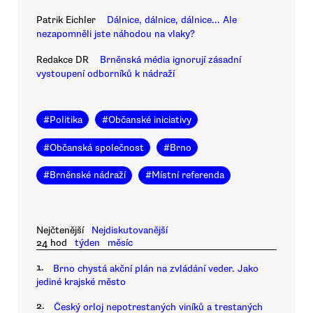
Patrik Eichler
Dálnice, dálnice, dálnice... Ale
nezapomněli jste náhodou na vlaky?
Redakce DR
Brněnská média ignorují zásadní
vystoupení odborníků k nádraží
#
Politika
#
Občanské iniciativy
#
Občanská společnost
#
Brno
#
Brněnské nádraží
#
Místní referenda
Nejčtenější
Nejdiskutovanější
24 hod
týden
měsíc
1.
Brno chystá akční plán na zvládání veder. Jako
jediné krajské město
2.
Český orloj nepotrestaných viníků a trestaných