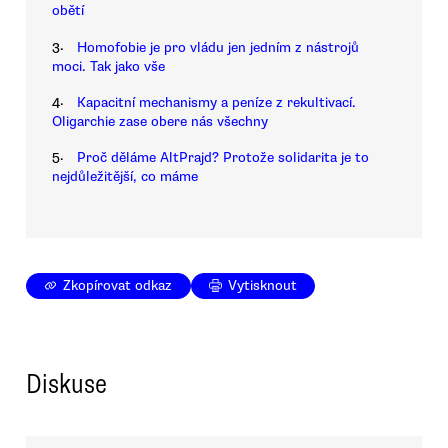
obětí
3.
Homofobie je pro vládu jen jedním z nástrojů
moci. Tak jako vše
4.
Kapacitní mechanismy a peníze z rekultivací.
Oligarchie zase obere nás všechny
5.
Proč děláme AltPrajd? Protože solidarita je to
nejdůležitější, co máme
Zkopírovat odkaz
Vytisknout
Diskuse