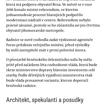
která má podporu obyvatel Brna. Ve městě se v roce
2016 konalo místní referendum, ve kterém
jednaosmdesát procent hlasujících podpořilo
modernizaci nádraží v centru. Referendum nebylo
právně závazné, protože se ho zúčastnila asi jen čtvrtina
obyvatel jihomoravské metropole.
Radnice se nově rozhodla zadat výzkumné agentuře
Focus průzkum veřejného mínění, jehož výsledky
by měli zastupitelé znát v první polovině února.
O přestavbě brněnského železničního uzlu by měla
ještě před začátkem léta rozhodnout vláda, která bude
skrze ministerstvo dopravy hlavním investorem celé
stavby. Podle dřívějších vyjádření ministerstva však
bude vláda prosazovat variantu, kterou doporučí
brněnská radnice.
Architekt, spekulanti a posudky