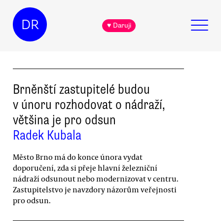
DR
♥ Daruji
Brněnští zastupitelé budou
v únoru rozhodovat o nádraží,
většina je pro odsun
Radek Kubala
Město Brno má do konce února vydat
doporučení, zda si přeje hlavní železniční
nádraží odsunout nebo modernizovat v centru.
Zastupitelstvo je navzdory názorům veřejnosti
pro odsun.