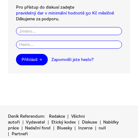
Pro přístup do diskusí zadejte
pravidelný dar v minimální hodnotě 50 Kč měsíčně
Děkujeme za podporu.
Přihlásit →
Zapomněli jste heslo?
Deník Referendum:
Redakce
|
Všichni
autoři
|
Vydavatel
|
Etický kodex
|
Diskuse
|
Nabídky
práce
|
Nadační fond
|
Bluesky
|
Inzerce
|
null
|
Partneři