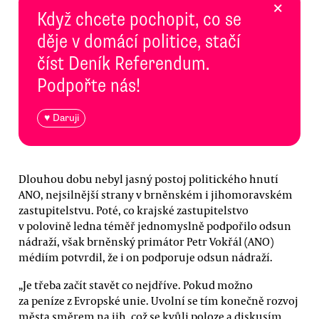
×
Když chcete pochopit, co se
děje v domácí politice, stačí
číst Deník Referendum.
Podpořte nás!
♥ Daruji
Dlouhou dobu nebyl jasný postoj politického hnutí
ANO, nejsilnější strany v brněnském i jihomoravském
zastupitelstvu. Poté, co krajské zastupitelstvo
v polovině ledna téměř jednomyslně podpořilo odsun
nádraží, však brněnský primátor Petr Vokřál (ANO)
médiím potvrdil, že i on podporuje odsun nádraží.
„Je třeba začít stavět co nejdříve. Pokud možno
za peníze z Evropské unie. Uvolní se tím konečně rozvoj
města směrem na jih, což se kvůli poloze a diskusím