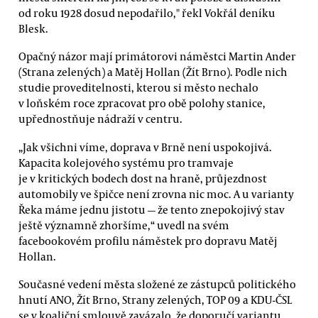
od roku 1928 dosud nepodařilo," řekl Vokřál deníku
Blesk.
Opačný názor mají primátorovi náměstci Martin Ander
(Strana zelených) a Matěj Hollan (Žít Brno). Podle nich
studie proveditelnosti, kterou si město nechalo
v loňském roce zpracovat pro obě polohy stanice,
upřednostňuje nádraží v centru.
„Jak všichni víme, doprava v Brně není uspokojivá.
Kapacita kolejového systému pro tramvaje
je v kritických bodech dost na hraně, průjezdnost
automobily ve špičce není zrovna nic moc. A u varianty
Řeka máme jednu jistotu — že tento znepokojivý stav
ještě významně zhoršíme,“ uvedl na svém
facebookovém profilu náměstek pro dopravu Matěj
Hollan.
Současné vedení města složené ze zástupců politického
hnutí ANO, Žít Brno, Strany zelených, TOP 09 a KDU-ČSL
se v koaliční smlouvě zavázalo, že doporučí variantu,