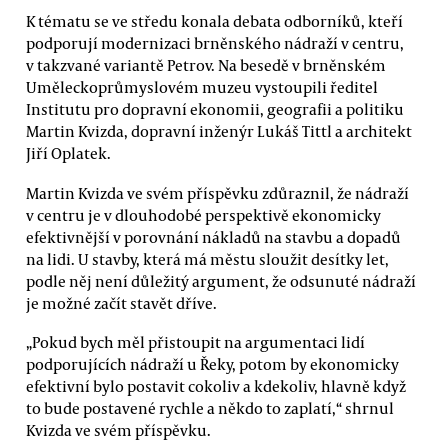
K tématu se ve středu konala debata odborníků, kteří
podporují modernizaci brněnského nádraží v centru,
v takzvané variantě Petrov. Na besedě v brněnském
Uměleckoprůmyslovém muzeu vystoupili ředitel
Institutu pro dopravní ekonomii, geografii a politiku
Martin Kvizda, dopravní inženýr Lukáš Tittl a architekt
Jiří Oplatek.
Martin Kvizda ve svém příspěvku zdůraznil, že nádraží
v centru je v dlouhodobé perspektivě ekonomicky
efektivnější v porovnání nákladů na stavbu a dopadů
na lidi. U stavby, která má městu sloužit desítky let,
podle něj není důležitý argument, že odsunuté nádraží
je možné začít stavět dříve.
„Pokud bych měl přistoupit na argumentaci lidí
podporujících nádraží u Řeky, potom by ekonomicky
efektivní bylo postavit cokoliv a kdekoliv, hlavně když
to bude postavené rychle a někdo to zaplatí,“ shrnul
Kvizda ve svém příspěvku.