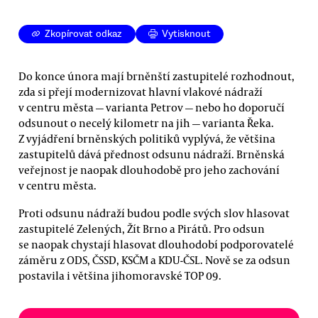
Zkopírovat odkaz
Vytisknout
Do konce února mají brněnští zastupitelé rozhodnout,
zda si přejí modernizovat hlavní vlakové nádraží
v centru města — varianta Petrov — nebo ho doporučí
odsunout o necelý kilometr na jih — varianta Řeka.
Z vyjádření brněnských politiků vyplývá, že většina
zastupitelů dává přednost odsunu nádraží. Brněnská
veřejnost je naopak dlouhodobě pro jeho zachování
v centru města.
Proti odsunu nádraží budou podle svých slov hlasovat
zastupitelé Zelených, Žít Brno a Pirátů. Pro odsun
se naopak chystají hlasovat dlouhodobí podporovatelé
záměru z ODS, ČSSD, KSČM a KDU-ČSL. Nově se za odsun
postavila i většina jihomoravské TOP 09.