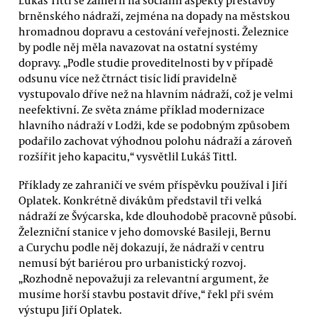
Lukáš Tittl se zaměřil na sociální aspekty přestavby
brněnského nádraží, zejména na dopady na městskou
hromadnou dopravu a cestování veřejnosti. Železnice
by podle něj měla navazovat na ostatní systémy
dopravy. „Podle studie proveditelnosti by v případě
odsunu více než čtrnáct tisíc lidí pravidelně
vystupovalo dříve než na hlavním nádraží, což je velmi
neefektivní. Ze světa známe příklad modernizace
hlavního nádraží v Lodži, kde se podobným způsobem
podařilo zachovat výhodnou polohu nádraží a zároveň
rozšířit jeho kapacitu,“ vysvětlil Lukáš Tittl.
Příklady ze zahraničí ve svém příspěvku používal i Jiří
Oplatek. Konkrétně divákům představil tři velká
nádraží ze Švýcarska, kde dlouhodobě pracovně působí.
Železniční stanice v jeho domovské Basileji, Bernu
a Curychu podle něj dokazují, že nádraží v centru
nemusí být bariérou pro urbanistický rozvoj.
„Rozhodně nepovažuji za relevantní argument, že
musíme horší stavbu postavit dříve,“ řekl při svém
výstupu Jiří Oplatek.