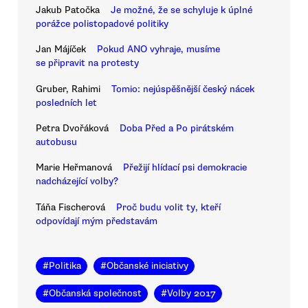
Jakub Patočka
Je možné, že se schyluje k úplné
porážce polistopadové politiky
Jan Májíček
Pokud ANO vyhraje, musíme
se připravit na protesty
Gruber, Rahimi
Tomio: nejúspěšnější český nácek
posledních let
Petra Dvořáková
Doba Před a Po pirátském
autobusu
Marie Heřmanová
Přežijí hlídací psi demokracie
nadcházející volby?
Táňa Fischerová
Proč budu volit ty, kteří
odpovídají mým představám
#
Politika
#
Občanské iniciativy
#
Občanská společnost
#
Volby 2017