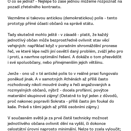
O co se jedná? - Nejlépe to zase jednou můžeme rozpoznat na
pozadí zřetelného kontrastu.
Vezměme si takovou antickou (demokratickou) polis - tento
prototyp přímé účasti občanů na správě státu.
Tady skutečně mohlo ještě - v zásadě - platit, že každý
jednotlivý občan může bezprostředně ovlivnit stav věcí
veřejných: například když v poradním shromáždění pronese
řeč, ve které lépe nežli jiní osvětlí daný problém, zváží jeho pro
i proti, a navrhne optimální řešení. A dokáže o tom přesvědčit
i své spoluobčany, nebo přinejmenším jejich většinu.
Jenže - ono už v té antické polis to v reálné praxi fungovalo
poněkud jinak. A v samotných Athénách až příliš často
rozhodovaly nikoli moudré úvahy a řeči angažovaných a
rozmyslných občanů, nýbrž - docela profánní, povýtce
materiální skupinové zájmy! (Ostatně to byl jeden z důvodů,
proč nakonec popravili Sokrata - příliš často jim foukal do
kaše. Právě s těmi jejich až příliš osobními zájmy.)
V současném světě je za prvé čistě technicky možnost
jednotlivého občana ovlivnit dění na vyšší, či dokonce
celostátní úrovni naprosto minimální. Nelze to zcela vyloučit;