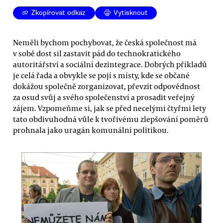
Zkopírovat odkaz
Vytisknout
Neměli bychom pochybovat, že česká společnost má
v sobě dost sil zastavit pád do technokratického
autoritářství a sociální dezintegrace. Dobrých příkladů
je celá řada a obvykle se pojí s místy, kde se občané
dokážou společně zorganizovat, převzít odpovědnost
za osud svůj a svého společenství a prosadit veřejný
zájem. Vzpomeňme si, jak se před necelými čtyřmi lety
tato obdivuhodná vůle k tvořivému zlepšování poměrů
prohnala jako uragán komunální politikou.