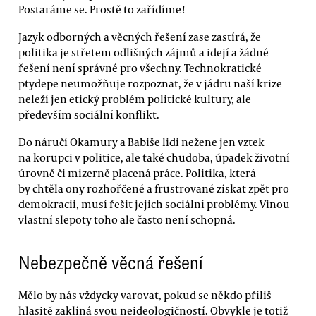
Postaráme se. Prostě to zařídíme!
Jazyk odborných a věcných řešení zase zastírá, že
politika je střetem odlišných zájmů a idejí a žádné
řešení není správné pro všechny. Technokratické
ptydepe neumožňuje rozpoznat, že v jádru naší krize
neleží jen etický problém politické kultury, ale
především sociální konflikt.
Do náručí Okamury a Babiše lidi nežene jen vztek
na korupci v politice, ale také chudoba, úpadek životní
úrovně či mizerně placená práce. Politika, která
by chtěla ony rozhořčené a frustrované získat zpět pro
demokracii, musí řešit jejich sociální problémy. Vinou
vlastní slepoty toho ale často není schopná.
Nebezpečně věcná řešení
Mělo by nás vždycky varovat, pokud se někdo příliš
hlasitě zaklíná svou neideologičností. Obvykle je totiž