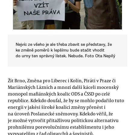
Nejvíc ze všeho je ale třeba zbavit se představy, že
ke změně poměrů k lepšímu bude stačit vhodit
do urny ten správný lístek. Nebude. Foto Ota Nepilý
Žít Brno, Změna pro Liberec i Kolín, Piráti v Praze či
Mariánských Lázních a mnozí další káceli mocenský
monopol mafiánských koalic ODS a ČSSD po celé
republice. Kdekdo doufal, že by se mohlo podařilo tuto
energii v jakési široké koalici změny přenést i
na úroveň Poslanecké sněmovny. Kdekdo věřil, že
je možné vytvořit přitažlivou politickou alternativu
prohnilému porevolučnímu establišmentu i jeho
vyzyvatelům z řad oligarchů a šovinistů.