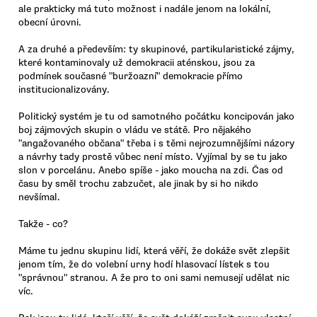
ale prakticky má tuto možnost i nadále jenom na lokální,
obecní úrovni.
A za druhé a především: ty skupinové, partikularistické zájmy,
které kontaminovaly už demokracii aténskou, jsou za
podmínek současné "buržoazní" demokracie přímo
institucionalizovány.
Politický systém je tu od samotného počátku koncipován jako
boj zájmových skupin o vládu ve státě. Pro nějakého
"angažovaného občana" třeba i s těmi nejrozumnějšími názory
a návrhy tady prostě vůbec není místo. Vyjímal by se tu jako
slon v porcelánu. Anebo spíše - jako moucha na zdi. Čas od
času by směl trochu zabzučet, ale jinak by si ho nikdo
nevšímal.
Takže - co?
Máme tu jednu skupinu lidí, která věří, že dokáže svět zlepšit
jenom tím, že do volební urny hodí hlasovací lístek s tou
"správnou" stranou. A že pro to oni sami nemusejí udělat nic
víc.