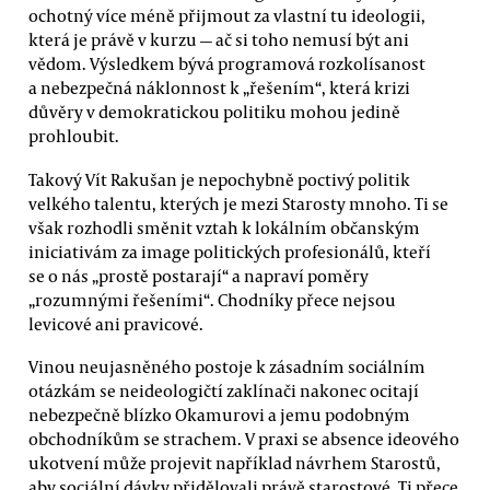
ochotný více méně přijmout za vlastní tu ideologii,
která je právě v kurzu — ač si toho nemusí být ani
vědom. Výsledkem bývá programová rozkolísanost
a nebezpečná náklonnost k „řešením“, která krizi
důvěry v demokratickou politiku mohou jedině
prohloubit.
Takový Vít Rakušan je nepochybně poctivý politik
velkého talentu, kterých je mezi Starosty mnoho. Ti se
však rozhodli směnit vztah k lokálním občanským
iniciativám za image politických profesionálů, kteří
se o nás „prostě postarají“ a napraví poměry
„rozumnými řešeními“. Chodníky přece nejsou
levicové ani pravicové.
Vinou neujasněného postoje k zásadním sociálním
otázkám se neideologičtí zaklínači nakonec ocitají
nebezpečně blízko Okamurovi a jemu podobným
obchodníkům se strachem. V praxi se absence ideového
ukotvení může projevit například návrhem Starostů,
aby sociální dávky přidělovali právě starostové. Ti přece