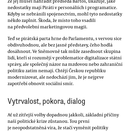
Že jej musel nahradit předseda Bartoš, ukazuje, jaké
nedostatky mají Piráti v personáliích i programatice.
Kdyby se nebránili spojenectvím, mohl tyto nedostatky
někdo zaplnit. Škoda, že místo toho vsadili
na předvolební marketingovou magii.
Teď se pirátská parta hrne do Parlamentu, s vervou sice
obdivuhodnou, ale bez jasné představy, čeho hodlá
dosáhnout. Ve Sněmovně tak může zasednout skupina
lidí, kteří si rozumějí v problematice digitalizace státní
správy, ale společný názor na mzdovou nebo zahraniční
politiku zatím nemají. Chtějí Českou republiku
modernizovat, ale nedochází jim, že je nejprve
zapotřebí obnovit sociální smír.
Vytrvalost, pokora, dialog
Ať už zítřejší volby dopadnou jakkoli, základní příčiny
naší politické krize zůstanou. Tou první
je neopodstatněná víra, že stačí vyměnit politiky