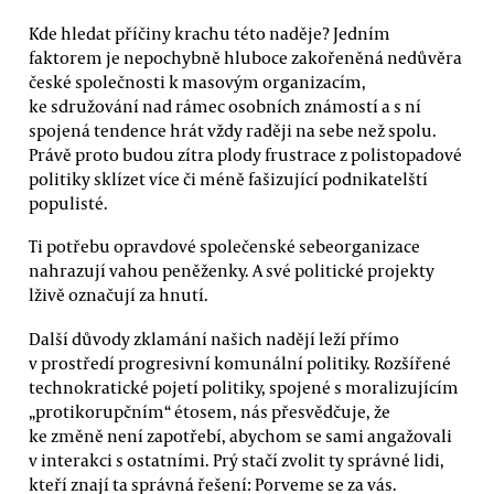
Kde hledat příčiny krachu této naděje? Jedním
faktorem je nepochybně hluboce zakořeněná nedůvěra
české společnosti k masovým organizacím,
ke sdružování nad rámec osobních známostí a s ní
spojená tendence hrát vždy raději na sebe než spolu.
Právě proto budou zítra plody frustrace z polistopadové
politiky sklízet více či méně fašizující podnikatelští
populisté.
Ti potřebu opravdové společenské sebeorganizace
nahrazují vahou peněženky. A své politické projekty
lživě označují za hnutí.
Další důvody zklamání našich nadějí leží přímo
v prostředí progresivní komunální politiky. Rozšířené
technokratické pojetí politiky, spojené s moralizujícím
„protikorupčním“ étosem, nás přesvědčuje, že
ke změně není zapotřebí, abychom se sami angažovali
v interakci s ostatními. Prý stačí zvolit ty správné lidi,
kteří znají ta správná řešení: Porveme se za vás.