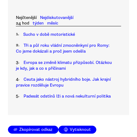
Nejčtenější
Nejdiskutovanější
24 hod
týden
měsíc
1.
Sucho v době motoristické
2.
Tři a půl roku vládní zmocněnkyní pro Romy:
Co jsme dokázali a proč jsem odešla
3.
Evropa se změně klimatu přizpůsobí. Otázkou
je kdy, jak a co s příčinami
4.
Ceuta jako nástroj hybridního boje. Jak krajní
pravice rozděluje Evropu
5.
Padesát odstínů lži a nová nekulturní politika
Zkopírovat odkaz
Vytisknout