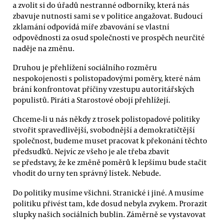
a zvolit si do úřadů nestranné odborníky, která nás
zbavuje nutnosti sami se v politice angažovat. Budoucí
zklamání odpovídá míře zbavování se vlastní
odpovědnosti za osud společnosti ve prospěch neurčité
naděje na změnu.
Druhou je přehlížení sociálního rozměru
nespokojenosti s polistopadovými poměry, které nám
brání konfrontovat příčiny vzestupu autoritářských
populistů. Piráti a Starostové obojí přehlížejí.
Chceme-li u nás někdy z trosek polistopadové politiky
stvořit spravedlivější, svobodnější a demokratičtější
společnost, budeme muset pracovat k překonání těchto
předsudků. Nejvíc ze všeho je ale třeba zbavit
se představy, že ke změně poměrů k lepšímu bude stačit
vhodit do urny ten správný lístek. Nebude.
Do politiky musíme všichni. Stranické i jiné. A musíme
politiku přivést tam, kde dosud nebyla zvykem. Prorazit
slupky našich sociálních bublin. Záměrně se vystavovat