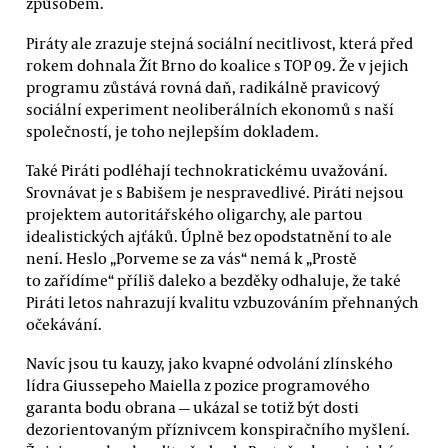
způsobem.
Piráty ale zrazuje stejná sociální necitlivost, která před
rokem dohnala Žít Brno do koalice s TOP 09. Že v jejich
programu zůstává rovná daň, radikálně pravicový
sociální experiment neoliberálních ekonomů s naší
společností, je toho nejlepším dokladem.
Také Piráti podléhají technokratickému uvažování.
Srovnávat je s Babišem je nespravedlivé. Piráti nejsou
projektem autoritářského oligarchy, ale partou
idealistických ajťáků. Úplně bez opodstatnění to ale
není. Heslo „Porveme se za vás“ nemá k „Prostě
to zařídíme“ příliš daleko a bezděky odhaluje, že také
Piráti letos nahrazují kvalitu vzbuzováním přehnaných
očekávání.
Navíc jsou tu kauzy, jako kvapné odvolání zlínského
lídra Giussepeho Maiella z pozice programového
garanta bodu obrana — ukázal se totiž být dosti
dezorientovaným příznivcem konspiračního myšlení.