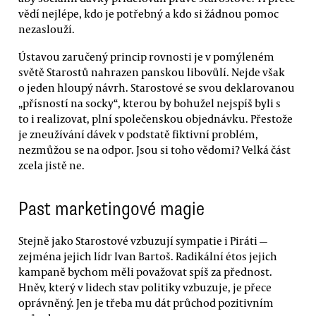
vědí nejlépe, kdo je potřebný a kdo si žádnou pomoc
nezaslouží.
Ústavou zaručený princip rovnosti je v pomýleném
světě Starostů nahrazen panskou libovůlí. Nejde však
o jeden hloupý návrh. Starostové se svou deklarovanou
„přísností na socky“, kterou by bohužel nejspíš byli s
to i realizovat, plní společenskou objednávku. Přestože
je zneužívání dávek v podstatě fiktivní problém,
nezmůžou se na odpor. Jsou si toho vědomi? Velká část
zcela jistě ne.
Past marketingové magie
Stejně jako Starostové vzbuzují sympatie i Piráti —
zejména jejich lídr Ivan Bartoš. Radikální étos jejich
kampaně bychom měli považovat spíš za přednost.
Hněv, který v lidech stav politiky vzbuzuje, je přece
oprávněný. Jen je třeba mu dát průchod pozitivním