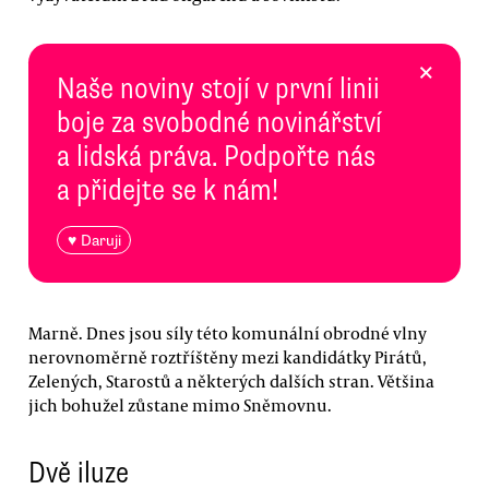
×
Naše noviny stojí v první linii
boje za svobodné novinářství
a lidská práva. Podpořte nás
a přidejte se k nám!
♥ Daruji
Marně. Dnes jsou síly této komunální obrodné vlny
nerovnoměrně roztříštěny mezi kandidátky Pirátů,
Zelených, Starostů a některých dalších stran. Většina
jich bohužel zůstane mimo Sněmovnu.
Dvě iluze