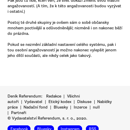
Pak jsou tu lidé, kteří věří, že svět dokáží změnit svou vlastní
angažovaností. (A tím, že k této angažovanosti budou vyzývat
i ostatní.)
Postoj té druhé skupiny je ovšem sám o sobě občansky
mnohem poctivější a odůvodněnější; nicméně i on nakonec běží
do prázdna.
Pokud se nezmění základní nastavení celého systému, pak i
tou osobní angažovaností je možno nakonec vylepšit jenom
jeho dílčí součásti, ale nikdy celek jako takový.
Deník Referendum:
Redakce
|
Všichni
autoři
|
Vydavatel
|
Etický kodex
|
Diskuse
|
Nabídky
práce
|
Nadační fond
|
Bluesky
|
Inzerce
|
null
|
Partneři
© Vydavatelství Referendum, s. r. o., 2020.
Facebook
Bluesky
Instagram
RSS