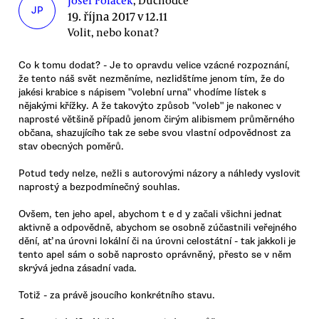
JP
19. října 2017 v 12.11
Volit, nebo konat?
Co k tomu dodat? - Je to opravdu velice vzácné rozpoznání,
že tento náš svět nezměníme, nezlidštíme jenom tím, že do
jakési krabice s nápisem "volební urna" vhodíme lístek s
nějakými křížky. A že takovýto způsob "voleb" je nakonec v
naprosté většině případů jenom čirým alibismem průměrného
občana, shazujícího tak ze sebe svou vlastní odpovědnost za
stav obecných poměrů.
Potud tedy nelze, nežli s autorovými názory a náhledy vyslovit
naprostý a bezpodmínečný souhlas.
Ovšem, ten jeho apel, abychom t e d y začali všichni jednat
aktivně a odpovědně, abychom se osobně zúčastnili veřejného
dění, ať na úrovni lokální či na úrovni celostátní - tak jakkoli je
tento apel sám o sobě naprosto oprávněný, přesto se v něm
skrývá jedna zásadní vada.
Totiž - za právě jsoucího konkrétního stavu.