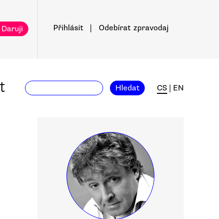
Přihlásit
|
Odebírat
zpravodaj
 Daruji
t
Hledat
CS
|
EN