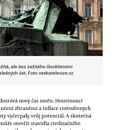
ežitá, ale bez zažitého člověčenství
alešných úst. Foto ceskatelevize.cz
dozrává nový čas změn. Houstnoucí
inčení zbraněmi a inflace roztodivných
epty vyčerpaly svůj potenciál. A skutečná
ůže otevřít stavidla civilizačního