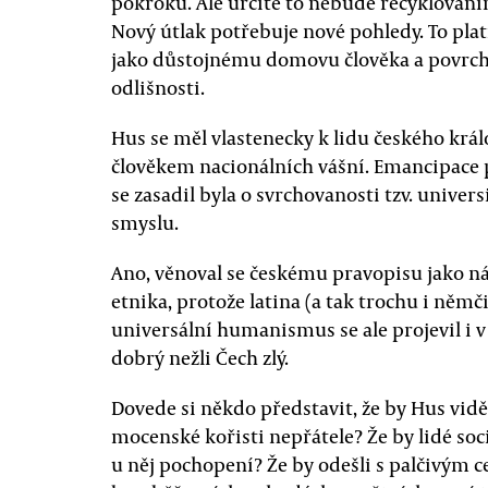
pokroku. Ale určitě to nebude recyklování
Nový útlak potřebuje nové pohledy. To platí
jako důstojnému domovu člověka a povrch
odlišnosti.
Hus se měl vlastenecky k lidu českého král
člověkem nacionálních vášní. Emancipace 
se zasadil byla o svrchovanosti tzv. univer
smyslu.
Ano, věnoval se českému pravopisu jako n
etnika, protože latina (a tak trochu i němč
universální humanismus se ale projevil i 
dobrý nežli Čech zlý.
Dovede si někdo představit, že by Hus viděl
mocenské kořisti nepřátele? Že by lidé soc
u něj pochopení? Že by odešli s palčivým 