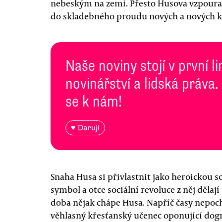
nebeským na zemi. Přesto Husova vzpoura a 
do skladebného proudu nových a nových k
Naše noviny stojí v první l
novinářství a lidská práva.
se k nám!
♥ Daruji
Snaha Husa si přivlastnit jako heroickou 
symbol a otce sociální revoluce z něj děl
doba nějak chápe Husa. Napříč časy nepochy
věhlasný křesťanský učenec oponující dog