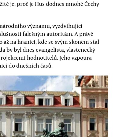
žité je, proč je Hus dodnes mnohé Čechy
dnárodního významu, vyzdvihující
oslušnosti falešným autoritám. A právě
o až na hranici, kde se svým skonem stal
 by byl dnes evangelista, vlastenecký
projekcemi hodnotitelů. Jeho vzpoura
nicí do dnešních časů.