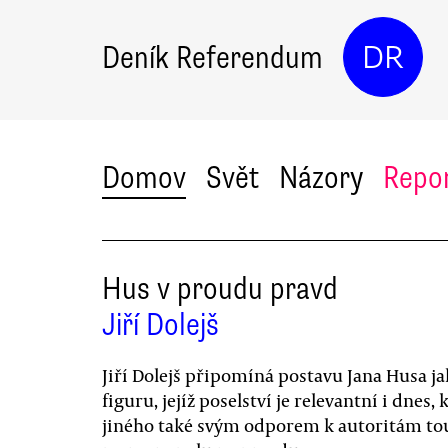
Deník Referendum
DR
Domov
Svět
Názory
Repo
Hus v proudu pravd
Jiří Dolejš
Jiří Dolejš připomíná postavu Jana Husa j
figuru, jejíž poselství je relevantní i dnes,
jiného také svým odporem k autoritám to