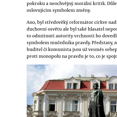
pokroku a neochvějný morální kritik. Důle
oslovujícím symbolem změny.
Ano, byl středověký reformátor církve na
duchovní osvětu ale byl také hlasatel nep
to odmítnutí autority vrchnosti ho dovedl
symbolem mučedníka pravdy. Představy, zda
buditel či komunista jsou už vesměs sebe
proti monopolu na pravdu je to, co je spoj