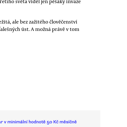
etího světa viděl jen pěšáky invaze
ežitá, ale bez zažitého člověčenství
falešných úst. A možná právě v tom
ar v minimální hodnotě 50 Kč měsíčně