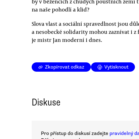
by v běžencích z chudých pouštních zemí tř
na naše pohodlí a klid?
Slova vlast a sociální spravedlnost jsou důl
a nesobecké solidarity mohou zaznívat i z 
je mistr Jan moderní i dnes.
Zkopírovat odkaz
Vytisknout
Diskuse
Pro přístup do diskusí zadejte
pravidelný d