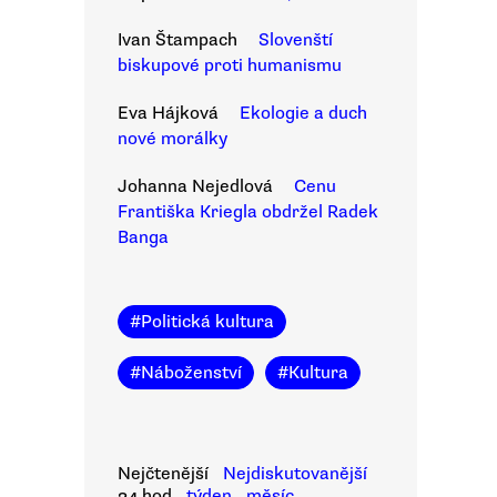
Ivan Štampach
Slovenští
biskupové proti humanismu
Eva Hájková
Ekologie a duch
nové morálky
Johanna Nejedlová
Cenu
Františka Kriegla obdržel Radek
Banga
#
Politická kultura
#
Náboženství
#
Kultura
Nejčtenější
Nejdiskutovanější
24 hod
týden
měsíc