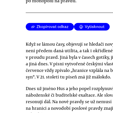
po monopolu na pravdu.
Zkopírovat odkaz
Vytisknout
Když se lámou časy, objevují se hledači nov
není předem daná utilita, a tak i okřídlené
v proudu pravd. Jiná byla v časech gotiky,
a jiná dnes. V písni vytvořené českými vlaste
července vždy zpívalo „hranice vzplála na 
syn“. V 21. století tu píseň zná již málokdo.
Dnes už jméno Hus a jeho popel rozplynuv
náboženské či buditelské exaltace. Ale slova
resonují dál. Na nové pravdy se už nemus
na hranici a novodobí poslové pravdy znaj