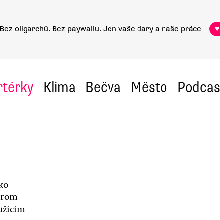
Bez oligarchů. Bez paywallu.
Jen vaše dary a naše práce
♥
rtérky
Klima
Bečva
Město
Podcas
ako
 krom
užícím