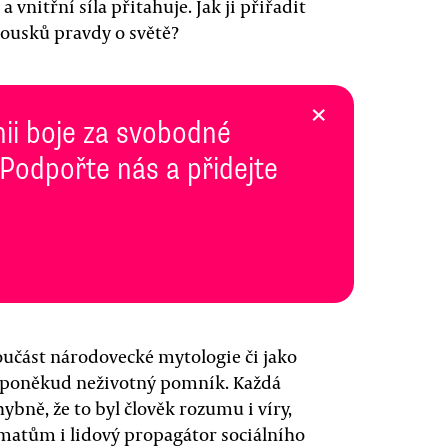
vnitřní síla přitahuje. Jak ji přiřadit
ousků pravdy o světě?
×
inii boje za svobodné
 Podpořte nás a přidejte
součást národovecké mytologie či jako
ají poněkud neživotný pomník. Každá
bně, že to byl člověk rozumu i víry,
matům i lidový propagátor sociálního