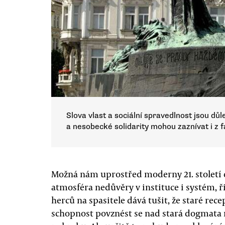
Slova vlast a sociální spravedlnost jsou důl
a nesobecké solidarity mohou zaznívat i z f
Možná nám uprostřed moderny 21. století 
atmosféra nedůvěry v instituce i systém, ř
herců na spasitele dává tušit, že staré rec
schopnost povznést se nad stará dogmata m