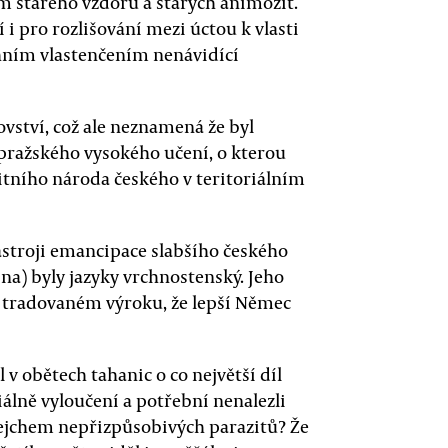
m starého vzdoru a starých animozit.
 i pro rozlišování mezi úctou k vlasti
ním vlastenčením nenávidící
ovství, což ale neznamená že byl
pražského vysokého učení, o kterou
sitního národa českého v teritoriálním
ástroji emancipace slabšího českého
ina) byly jazyky vrchnostenský. Jeho
v tradovaném výroku, že lepší Němec
 v obětech tahanic o co největší díl
iálně vyloučení a potřební nenalezli
cejchem nepřizpůsobivých parazitů? Že