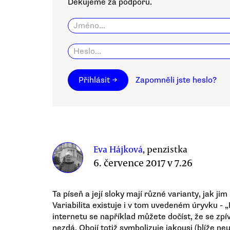
Děkujeme za podporu.
Přihlásit →
Zapomněli jste heslo?
Eva Hájková
, penzistka
6. července 2017 v 7.26
Ta píseň a její sloky mají různé varianty, jak ji
Variabilita existuje i v tom uvedeném úryvku - „
internetu se například můžete dočíst, že se zpív
nezdá. Obojí totiž symbolizuje jakousi (blíže n