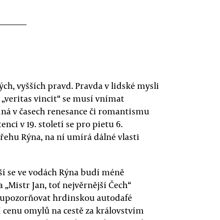
ých, vyšších pravd. Pravda v lidské mysli
 „veritas vincit“ se musí vnímat
 jiná v časech renesance či romantismu
nci v 19. století se pro pietu 6.
břehu Rýna, na ní umírá dálné vlasti
ší se ve vodách Rýna budí méně
 „Mistr Jan, toť nejvěrnější Čech“
í upozorňovat hrdinskou autodafé
í cenu omylů na cestě za královstvím