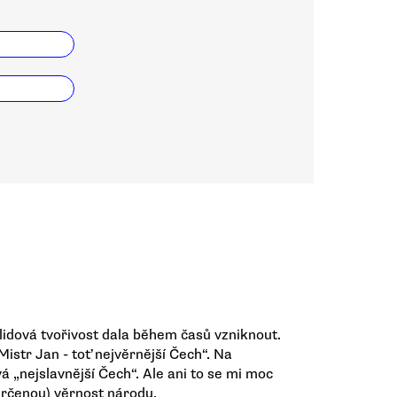
m lidová tvořivost dala během časů vzniknout.
Mistr Jan - toť nejvěrnější Čech“. Na
á „nejslavnější Čech“. Ale ani to se mi moc
eurčenou) věrnost národu.