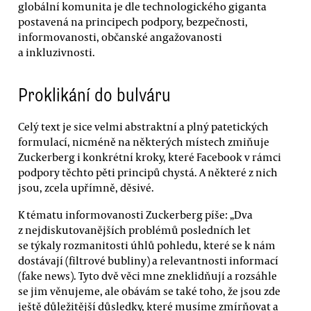
globální komunita je dle technologického giganta
postavená na principech podpory, bezpečnosti,
informovanosti, občanské angažovanosti
a inkluzivnosti.
Proklikání do bulváru
Celý text je sice velmi abstraktní a plný patetických
formulací, nicméně na některých místech zmiňuje
Zuckerberg i konkrétní kroky, které Facebook v rámci
podpory těchto pěti principů chystá. A některé z nich
jsou, zcela upřímně, děsivé.
K tématu informovanosti Zuckerberg píše: „Dva
z nejdiskutovanějších problémů posledních let
se týkaly rozmanitosti úhlů pohledu, které se k nám
dostávají (filtrové bubliny) a relevantnosti informací
(fake news). Tyto dvě věci mne zneklidňují a rozsáhle
se jim věnujeme, ale obávám se také toho, že jsou zde
ještě důležitější důsledky, které musíme zmírňovat a