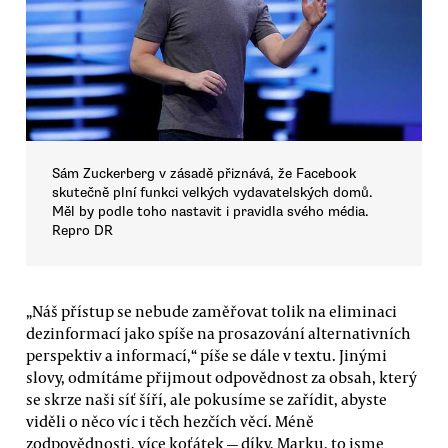
Sám Zuckerberg v zásadě přiznává, že Facebook
skutečně plní funkci velkých vydavatelských domů.
Měl by podle toho nastavit i pravidla svého média.
Repro DR
„Náš přístup se nebude zaměřovat tolik na eliminaci
dezinformací jako spíše na prosazování alternativních
perspektiv a informací,“ píše se dále v textu. Jinými
slovy, odmítáme přijmout odpovědnost za obsah, který
se skrze naši síť šíří, ale pokusíme se zařídit, abyste
viděli o něco víc i těch hezčích věcí. Méně
zodpovědnosti, více koťátek — díky, Marku, to jsme