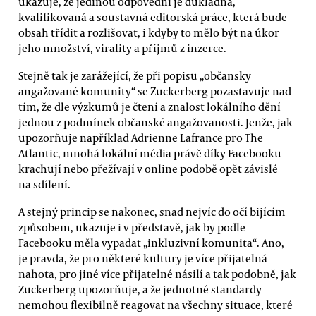
ukazuje, že jedinou odpovědní je důkladná,
kvalifikovaná a soustavná editorská práce, která bude
obsah třídit a rozlišovat, i kdyby to mělo být na úkor
jeho množství, virality a příjmů z inzerce.
Stejně tak je zarážející, že při popisu „občansky
angažované komunity“ se Zuckerberg pozastavuje nad
tím, že dle výzkumů je čtení a znalost lokálního dění
jednou z podmínek občanské angažovanosti. Jenže, jak
upozorňuje například Adrienne Lafrance pro The
Atlantic, mnohá lokální média právě díky Facebooku
krachují nebo přežívají v online podobě opět závislé
na sdílení.
A stejný princip se nakonec, snad nejvíc do očí bijícím
způsobem, ukazuje i v představě, jak by podle
Facebooku měla vypadat „inkluzivní komunita“. Ano,
je pravda, že pro některé kultury je více přijatelná
nahota, pro jiné více přijatelné násilí a tak podobně, jak
Zuckerberg upozorňuje, a že jednotné standardy
nemohou flexibilně reagovat na všechny situace, které