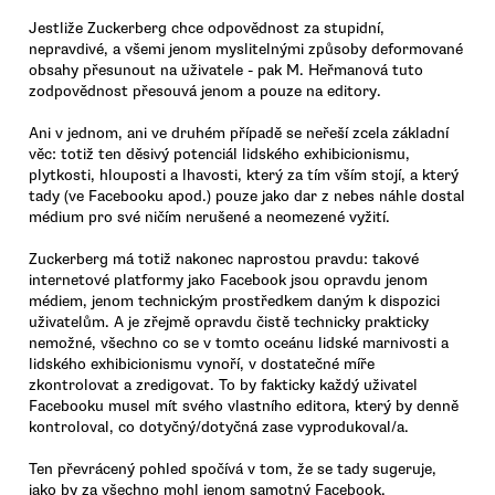
Jestliže Zuckerberg chce odpovědnost za stupidní,
nepravdivé, a všemi jenom myslitelnými způsoby deformované
obsahy přesunout na uživatele - pak M. Heřmanová tuto
zodpovědnost přesouvá jenom a pouze na editory.
Ani v jednom, ani ve druhém případě se neřeší zcela základní
věc: totiž ten děsivý potenciál lidského exhibicionismu,
plytkosti, hlouposti a lhavosti, který za tím vším stojí, a který
tady (ve Facebooku apod.) pouze jako dar z nebes náhle dostal
médium pro své ničím nerušené a neomezené vyžití.
Zuckerberg má totiž nakonec naprostou pravdu: takové
internetové platformy jako Facebook jsou opravdu jenom
médiem, jenom technickým prostředkem daným k dispozici
uživatelům. A je zřejmě opravdu čistě technicky prakticky
nemožné, všechno co se v tomto oceánu lidské marnivosti a
lidského exhibicionismu vynoří, v dostatečné míře
zkontrolovat a zredigovat. To by fakticky každý uživatel
Facebooku musel mít svého vlastního editora, který by denně
kontroloval, co dotyčný/dotyčná zase vyprodukoval/a.
Ten převrácený pohled spočívá v tom, že se tady sugeruje,
jako by za všechno mohl jenom samotný Facebook.