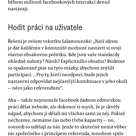
během milionů facebookových interakcí denně
nastávají.
Hodit práci na uživatele
Řešení je ovšem vskutku šalamounské: „Naší ideou
je dát každému v komunitě možnost nastavit si svojí
vlastní obsahovou politiku. Kde jsou vaše standardy
ohledně nahoty? Násilí? Explicitního obsahu? Budeme
se opakovaně ptát na tyto otázky, abychom zvýšili
participaci… Pro ty, kteří neodpoví, bude jejich
nastavení odpovídat nejčastější kombinace v jeho okolí
— něco jako referendum“.
Aha — takže nejenomže Facebook žádnou editorskou
práci dělat nebude, ale dokonce si myslí, že je skvělý
nápad, abychom jí dělali mi všichni sami za něj. Pokud
nechceme, nemáme čas nebo třeba kapacity — no,
sousedi to udělají za nás. Jenže to skutečně nemá vůbec
nic společného s principem referenda, mnohem spíše