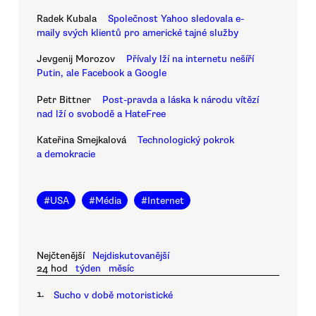
Radek Kubala
Společnost Yahoo sledovala e-
maily svých klientů pro americké tajné služby
Jevgenij Morozov
Přívaly lží na internetu nešíří
Putin, ale Facebook a Google
Petr Bittner
Post-pravda a láska k národu vítězí
nad lží o svobodě a HateFree
Kateřina Smejkalová
Technologický pokrok
a demokracie
#
USA
#
Média
#
Internet
Nejčtenější
Nejdiskutovanější
24 hod
týden
měsíc
1.
Sucho v době motoristické