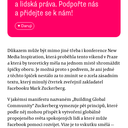
a lidská práva. Podpořte nás
a přidejte se k nám!
♥ Daruji
Důkazem může být mimo jiné třeba i konference New
Media Inspiration, která proběhla tento víkend v Praze
a která by teoreticky měla na jednom místě shromáždit
špičky oboru. Je možná proto s podivem, že ani jedné
z těchto špiček nestálo za to zmínit se o zcela zásadním
textu, který minulý čtvrtek zveřejnil zakladatel
Facebooku Mark Zuckerberg.
V jakémsi manifestu nazvaném „Building Global
Community“ Zuckerberg vymezuje pět principů, které
podle něj mohou přispět k vytvoření globálně
propojeného světa spokojených lidí a které může
Facebook pomoci rozvíjet. Vize je to vskutku smělá —