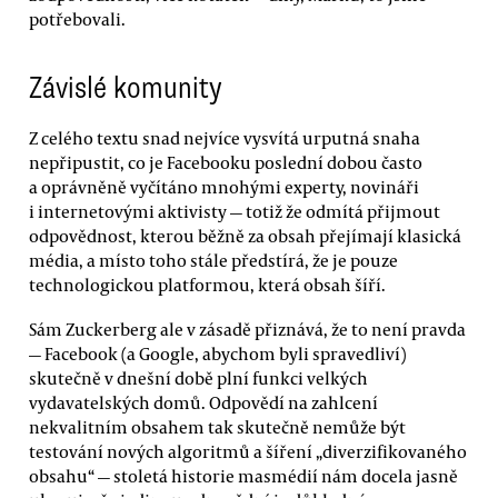
potřebovali.
Závislé komunity
Z celého textu snad nejvíce vysvítá urputná snaha
nepřipustit, co je Facebooku poslední dobou často
a oprávněně vyčítáno mnohými experty, novináři
i internetovými aktivisty — totiž že odmítá přijmout
odpovědnost, kterou běžně za obsah přejímají klasická
média, a místo toho stále předstírá, že je pouze
technologickou platformou, která obsah šíří.
Sám Zuckerberg ale v zásadě přiznává, že to není pravda
— Facebook (a Google, abychom byli spravedliví)
skutečně v dnešní době plní funkci velkých
vydavatelských domů. Odpovědí na zahlcení
nekvalitním obsahem tak skutečně nemůže být
testování nových algoritmů a šíření „diverzifikovaného
obsahu“ — stoletá historie masmédií nám docela jasně