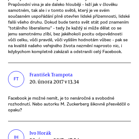
Prapůvodní vina je ale daleko hlouběji - leží jak v člověku
samotném, tak ale i v tomto světě, který je ve svém
současném uspořádání plně otevřen lidské přízemnosti, lidské
falši všeho druhu. Dokud bude tento svět stát pod znamením
"totálního liberalismu" - tedy že každý si může dělat co se
jemu samotnému zlíbí, bez jakéhokoli pocitu odpovědnosti
vůči celku, vůči pravdě, vůči vyšším hodnotám vůbec - pak se
na kvalitě našeho veřejného života nezmění naprosto nic, i
kdybychom kompletně zakázali a odstranili celý Facebook.
František Trampota
FT
20. února 2017 v 13.34
Facebook je možné nemít, je to nenáročné a svobodné
rozhodnutí. Nebo autorku M. Zuckerberg šikovně přesvědčil o
opaku?
Ivo Horák
IH