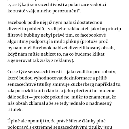
ty se týkají senzacechtivosti a polarizace vedoucí
ke ztrátě vzájemného porozumění“.
Facebook podle něj již nyní nabízí dostatečnou
diverzitu pohledů, tvrdí jeho zakladatel, jako by princip
filtrové bubliny nebyl právě tím, co facebookové
algoritmy podporují a multiplikují (protože proč
by nám měl Facebook nabízet diverzifikovaný obsah,
když nám může nabízet to, na co budeme klikat
a generovat tak zisky z reklamy).
Co se týče senzacechtivosti — jako vodítko pro roboty,
které budou vyhodnocovat dezinformace a příliš
senzacechtivé titulky, zmiňuje Zuckerberg například to,
zda po rozkliknutí článku a jeho přečtení ho budeme
dále sdílet — protože pokud ne, může to znamenat, že
nás obsah zklamal a že se tedy jednalo o nadnesený
titulek.
Úplně ale opomíjí to, že právě šílené články plné
polopravd s extrémně senzacechtivými titulky jsou