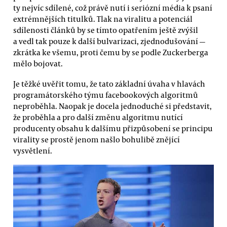
ty nejvíc sdílené, což právě nutí i seriózní média k psaní
extrémnějších titulků. Tlak na viralitu a potenciál
sdílenosti článků by se tímto opatřením ještě zvýšil
a vedl tak pouze k další bulvarizaci, zjednodušování —
zkrátka ke všemu, proti čemu by se podle Zuckerberga
mělo bojovat.
Je těžké uvěřit tomu, že tato základní úvaha v hlavách
programátorského týmu facebookových algoritmů
neproběhla. Naopak je docela jednoduché si představit,
že proběhla a pro další změnu algoritmu nutící
producenty obsahu k dalšímu přizpůsobení se principu
virality se prostě jenom našlo bohulibě znějící
vysvětlení.