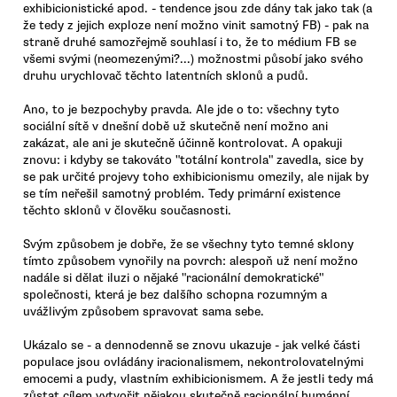
exhibicionistické apod. - tendence jsou zde dány tak jako tak (a
že tedy z jejich exploze není možno vinit samotný FB) - pak na
straně druhé samozřejmě souhlasí i to, že to médium FB se
všemi svými (neomezenými?...) možnostmi působí jako svého
druhu urychlovač těchto latentních sklonů a pudů.
Ano, to je bezpochyby pravda. Ale jde o to: všechny tyto
sociální sítě v dnešní době už skutečně není možno ani
zakázat, ale ani je skutečně účinně kontrolovat. A opakuji
znovu: i kdyby se takováto "totální kontrola" zavedla, sice by
se pak určité projevy toho exhibicionismu omezily, ale nijak by
se tím neřešil samotný problém. Tedy primární existence
těchto sklonů v člověku současnosti.
Svým způsobem je dobře, že se všechny tyto temné sklony
tímto způsobem vynořily na povrch: alespoň už není možno
nadále si dělat iluzi o nějaké "racionální demokratické"
společnosti, která je bez dalšího schopna rozumným a
uvážlivým způsobem spravovat sama sebe.
Ukázalo se - a dennodenně se znovu ukazuje - jak velké části
populace jsou ovládány iracionalismem, nekontrolovatelnými
emocemi a pudy, vlastním exhibicionismem. A že jestli tedy má
zůstat cílem vytvořit nějakou skutečně racionální humánní