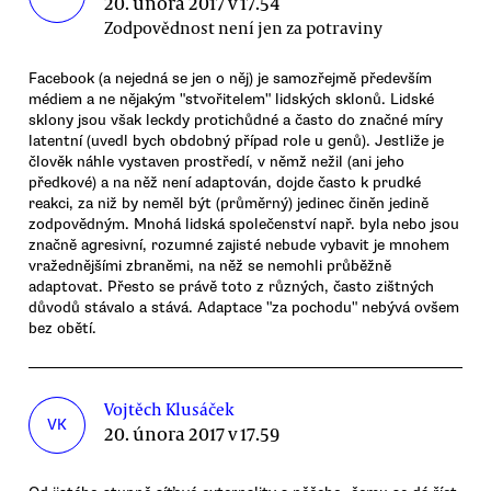
20. února 2017 v 17.54
Zodpovědnost není jen za potraviny
Facebook (a nejedná se jen o něj) je samozřejmě především
médiem a ne nějakým "stvořitelem" lidských sklonů. Lidské
sklony jsou však leckdy protichůdné a často do značné míry
latentní (uvedl bych obdobný případ role u genů). Jestliže je
člověk náhle vystaven prostředí, v němž nežil (ani jeho
předkové) a na něž není adaptován, dojde často k prudké
reakci, za niž by neměl být (průměrný) jedinec činěn jedině
zodpovědným. Mnohá lidská společenství např. byla nebo jsou
značně agresivní, rozumné zajisté nebude vybavit je mnohem
vražednějšími zbraněmi, na něž se nemohli průběžně
adaptovat. Přesto se právě toto z různých, často zištných
důvodů stávalo a stává. Adaptace "za pochodu" nebývá ovšem
bez obětí.
Vojtěch Klusáček
VK
20. února 2017 v 17.59