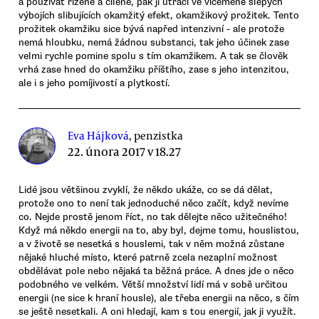
a používat řízeně a cíleně, pak ji utrácí ve víceméně slepých
výbojích slibujících okamžitý efekt, okamžikový prožitek. Tento
prožitek okamžiku sice bývá napřed intenzivní - ale protože
nemá hloubku, nemá žádnou substanci, tak jeho účinek zase
velmi rychle pomine spolu s tím okamžikem. A tak se člověk
vrhá zase hned do okamžiku příštího, zase s jeho intenzitou,
ale i s jeho pomíjivostí a plytkostí.
Eva Hájková
, penzistka
22. února 2017 v 18.27
Lidé jsou většinou zvyklí, že někdo ukáže, co se dá dělat,
protože ono to není tak jednoduché něco začít, když nevíme
co. Nejde prostě jenom říct, no tak dělejte něco užitečného!
Když má někdo energii na to, aby byl, dejme tomu, houslistou,
a v životě se nesetká s houslemi, tak v něm možná zůstane
nějaké hluché místo, které patrně zcela nezaplní možnost
obdělávat pole nebo nějaká ta běžná práce. A dnes jde o něco
podobného ve velkém. Větší množství lidí má v sobě určitou
energii (ne sice k hraní housle), ale třeba energii na něco, s čím
se ještě nesetkali. A oni hledají, kam s tou energií, jak ji využít.