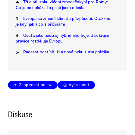
2.
Tři a půl roku vládní zmocněnkyní pro Romy:
Co jsme dokázali a proč jsem odešla
3.
Evropa se změně klimatu přizpůsobí. Otázkou
je kdy, jak a co s příčinami
4.
Ceuta jako nástroj hybridního boje. Jak krajní
pravice rozděluje Evropu
5.
Padesát odstínů lži a nová nekulturní politika
Zkopírovat odkaz
Vytisknout
Diskuse