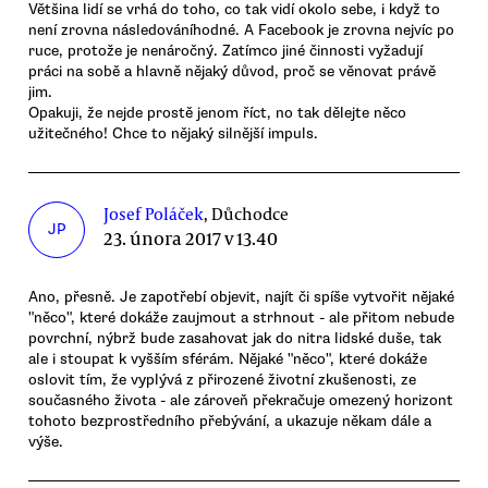
Většina lidí se vrhá do toho, co tak vidí okolo sebe, i když to
není zrovna následováníhodné. A Facebook je zrovna nejvíc po
ruce, protože je nenáročný. Zatímco jiné činnosti vyžadují
práci na sobě a hlavně nějaký důvod, proč se věnovat právě
jim.
Opakuji, že nejde prostě jenom říct, no tak dělejte něco
užitečného! Chce to nějaký silnější impuls.
Josef Poláček
, Důchodce
JP
23. února 2017 v 13.40
Ano, přesně. Je zapotřebí objevit, najít či spíše vytvořit nějaké
"něco", které dokáže zaujmout a strhnout - ale přitom nebude
povrchní, nýbrž bude zasahovat jak do nitra lidské duše, tak
ale i stoupat k vyšším sférám. Nějaké "něco", které dokáže
oslovit tím, že vyplývá z přirozené životní zkušenosti, ze
současného života - ale zároveň překračuje omezený horizont
tohoto bezprostředního přebývání, a ukazuje někam dále a
výše.