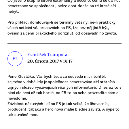
Od jistého stupně síťové externality a něčeho, čemu se dá říct
penetrance ve společnosti, nelze dost dobře na té které síti
nebýt.
Pro příklad, domlouvají-li se termíny většiny, ne-li prakticky
všech setkání vč. pracovních na FB, lze bez něj jistě být,
ovšem za cenu praktického odříznutí od dosavadního života.
František Trampota
FT
20. února 2017 v 19.17
Pane Klusáčku, Vás bych teda za souseda mít nechtěl,
zejména v době kdy je společnost penetrována sítí státních
tajných služeb využívajících různých informátorů. Dnes už to s
nimi ale není až tak horké, na FB to na sebe prozradíte sám a
nevědomě.
Závislost některých lidí na FB je tak velká, že lihovarníci,
producenti tabáku a heroinová mafie bledne závistí. A sype to
tak strašně moc.