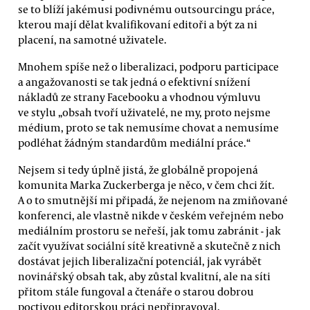
se to blíží jakémusi podivnému outsourcingu práce,
kterou mají dělat kvalifikovaní editoři a být za ni
placení, na samotné uživatele.
Mnohem spíše než o liberalizaci, podporu participace
a angažovanosti se tak jedná o efektivní snížení
nákladů ze strany Facebooku a vhodnou výmluvu
ve stylu „obsah tvoří uživatelé, ne my, proto nejsme
médium, proto se tak nemusíme chovat a nemusíme
podléhat žádným standardům mediální práce.“
Nejsem si tedy úplně jistá, že globálně propojená
komunita Marka Zuckerberga je něco, v čem chci žít.
A o to smutnější mi připadá, že nejenom na zmiňované
konferenci, ale vlastně nikde v českém veřejném nebo
mediálním prostoru se neřeší, jak tomu zabránit - jak
začít využívat sociální sítě kreativně a skutečně z nich
dostávat jejich liberalizační potenciál, jak vyrábět
novinářský obsah tak, aby zůstal kvalitní, ale na síti
přitom stále fungoval a čtenáře o starou dobrou
poctivou editorskou práci nepřipravoval.