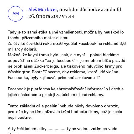
Aleš Morbicer
, invalidní důchodce a audiofil
AM
26. února 2017 v 7.44
Tady je to samá etika a jiné vznešenosti, možná by neuškodilo
trochu přízemního materialismu.
Za čtvrté čtvrtletí roku 2016 vydělal Facebook na reklamě 8,6
miliardy dolarů.
Možná, že kdysi tomu bylo jinak, ale nyní -- pokud hledáme
odpověď na otázku "co je facebook" -- je mnohem blíže pravdě
ne prohlášení Zuckerberga, ale tiskového mluvčího firmy pro
Washington Post: "Chceme, aby reklamy, které lidé vidí na
Facebooku, byly zajímavé, přínosné a relevantní."
Facebook je platforma ke shromažďování informací o lidech a
jejich následnému prodeji za účelem cílené reklamy.
Tento základní cíl a poslání nebude nikdy dovoleno ohrozit,
protože by se tím snižovala tržní hodnota firmy, což je zcela
nepřípustné.
A ty řeči kolem etiky................ ty se vedou, zatím co voda