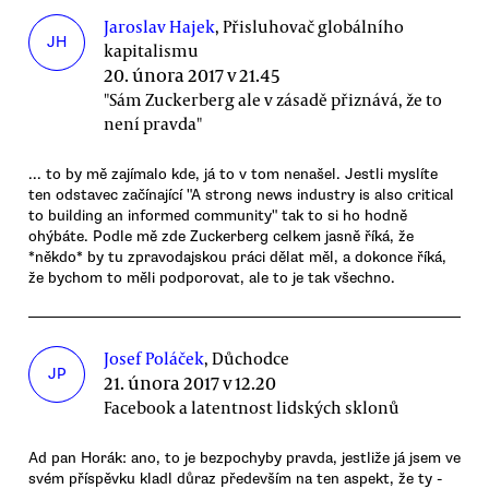
Jaroslav Hajek
, Přisluhovač globálního
JH
kapitalismu
20. února 2017 v 21.45
"Sám Zuckerberg ale v zásadě přiznává, že to
není pravda"
... to by mě zajímalo kde, já to v tom nenašel. Jestli myslíte
ten odstavec začínající "A strong news industry is also critical
to building an informed community" tak to si ho hodně
ohýbáte. Podle mě zde Zuckerberg celkem jasně říká, že
*někdo* by tu zpravodajskou práci dělat měl, a dokonce říká,
že bychom to měli podporovat, ale to je tak všechno.
Josef Poláček
, Důchodce
JP
21. února 2017 v 12.20
Facebook a latentnost lidských sklonů
Ad pan Horák: ano, to je bezpochyby pravda, jestliže já jsem ve
svém příspěvku kladl důraz především na ten aspekt, že ty -