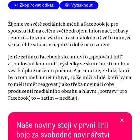
Zkopírovat odkaz
Vytisknout
Žijeme ve světě sociálních médií a Facebook je pro
spoustu lidí na celém světě zdrojem informací, zábavy
i emocí — to víme všichni a asi málokdo už věří tomu, že
se na téhle situaci v nejbližší době něco změní.
Jenže zatímco Facebook sice mluví o „spojování lidí“
a „budování komunit“, výsledky ve skutečnosti mohou
vést k úplně něčemu jinému. A je smutné, že lidé, kteří
by o tom měli umět mluvit, spíše mlčí a lidé, kteří by na
to měli umět reagovat (jako třeba novináři coby
producenti mediálního obsahu a hlavní „potravy“ pro
Facebook) to — zatím — nedělají.
×
Naše noviny stojí v první linii
boje za svobodné novinářství