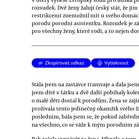
rozsudek. Dvě ženy žalují český stát, že ji
restrikcemi znemožnil mít u svého domác
porodu porodní asistentku. Rozsudek je z
pro všechny ženy, které rodí, a to nejen do
Zkopírovat odkaz
Vytisknout
Stála jsem na zastávce tramvaje a dala jsem
jsem dítě v šátku a dvě další pobíhaly kol
o malé děti dostal k porodům. Žena se zají
prožívala tento jedinečný okamžik svého ži
posledním, bála jsem se, že pokud zabředn
na všechno, co se váže k mým porodním zá
Pak začala vyprávět ta žena. Mluvila o tom,