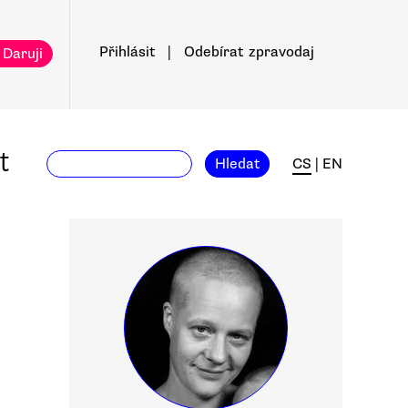
Přihlásit
|
Odebírat
zpravodaj
 Daruji
t
Hledat
CS
|
EN