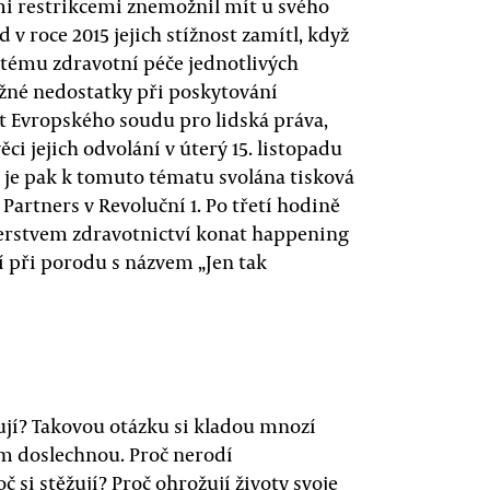
vými restrikcemi znemožnil mít u svého
 roce 2015 jejich stížnost zamítl, když
stému zdravotní péče jednotlivých
ažné nedostatky při poskytování
át Evropského soudu pro lidská práva,
ci jejich odvolání v úterý 15. listopadu
 je pak k tomuto tématu svolána tisková
Partners v Revoluční 1. Po třetí hodině
erstvem zdravotnictví konat happening
í při porodu s názvem „Jen tak
žují? Takovou otázku si kladou mnozí
em doslechnou. Proč nerodí
č si stěžují? Proč ohrožují životy svoje