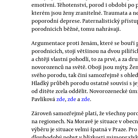
emotivní. Těhotenství, porod i období po p
kterém jsou ženy zranitelné. Traumata a n
poporodní deprese. Paternalistický přístup
porodnicích běžné, tomu nahrávají.
Argumentace proti ženám, které se bouří
porodnicích, stojí většinou na dvou pilíříc
a chtějí vlastní pohodlí, to za prvé, a za 
novorozenců na světě. Obojí jsou mýty. Že
svého porodu, tak činí samozřejmě s ohled
Hladký průběh porodu ostatně souvisí s jej
od dítěte zcela oddělit. Novorozenecké úmr
Pavlíková
zde
,
zde
a
zde
.
Zároveň samozřejmě platí, že všechny porod
na regionech. Na Moravě je situace v obecn
výběru je situace velmi špatná v Praze. Pro
dlouhodobý pobyt v blízkosti mimopražské