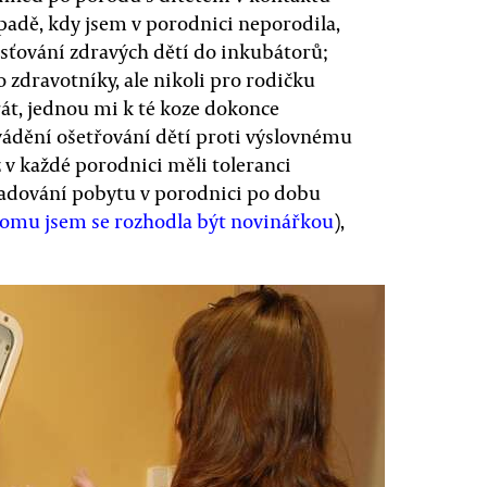
řípadě, kdy jsem v porodnici neporodila,
ísťování zdravých dětí do inkubátorů;
o zdravotníky, ale nikoli pro rodičku
át, jednou mi k té koze dokonce
ovádění ošetřování dětí proti výslovnému
ž v každé porodnici měli toleranci
yžadování pobytu v porodnici po dobu
tomu jsem se rozhodla být novinářkou
),