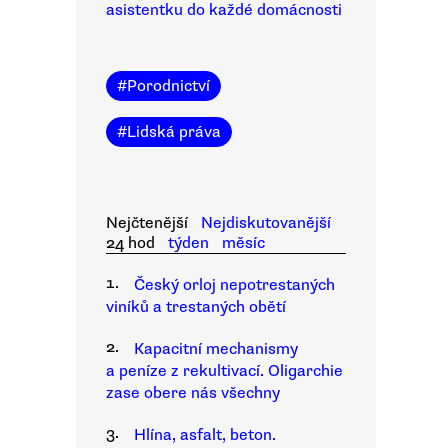
asistentku do každé domácnosti
#
Porodnictví
#
Lidská práva
Nejčtenější
Nejdiskutovanější
24 hod
týden
měsíc
1.
Český orloj nepotrestaných
viníků a trestaných obětí
2.
Kapacitní mechanismy
a peníze z rekultivací. Oligarchie
zase obere nás všechny
3.
Hlína, asfalt, beton.