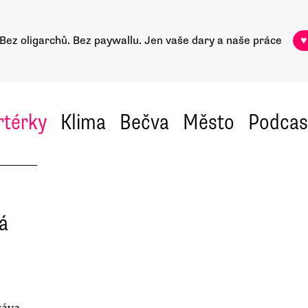
Bez oligarchů. Bez paywallu.
Jen vaše dary a naše práce
♥
rtérky
Klima
Bečva
Město
Podcas
á
ráva