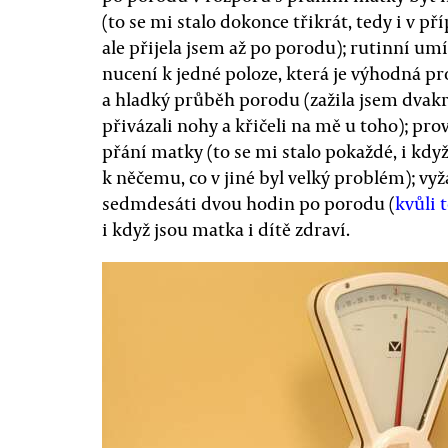
(to se mi stalo dokonce třikrát, tedy i v p
ale přijela jsem až po porodu); rutinní um
nucení k jedné poloze, která je výhodná pr
a hladký průběh porodu (zažila jsem dvakr
přivázali nohy a křičeli na mě u toho); pr
přání matky (to se mi stalo pokaždé, i kdy
k něčemu, co v jiné byl velký problém); v
sedmdesáti dvou hodin po porodu (
kvůli 
i když jsou matka i dítě zdraví.