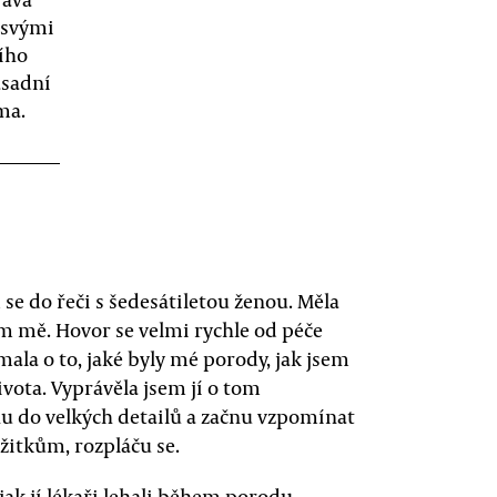
m svými
ího
ásadní
ma.
 se do řeči s šedesátiletou ženou. Měla
em mě. Hovor se velmi rychle od péče
mala o to, jaké byly mé porody, jak jsem
vota. Vyprávěla jsem jí o tom
u do velkých detailů a začnu vzpomínat
žitkům, rozpláču se.
 jak jí lékaři lehali během porodu