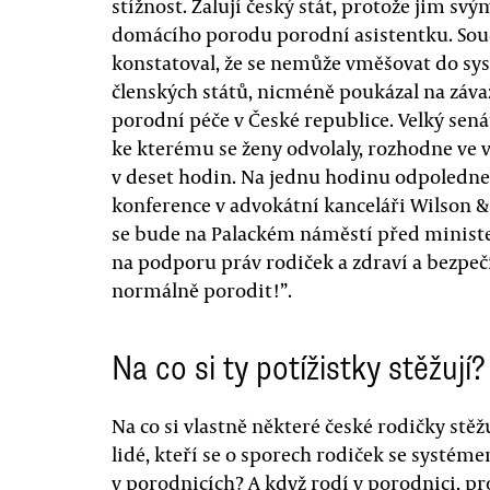
stížnost. Žalují český stát, protože jim s
domácího porodu porodní asistentku. Soud v
konstatoval, že se nemůže vměšovat do sy
členských států, nicméně poukázal na záv
porodní péče v České republice. Velký sen
ke kterému se ženy odvolaly, rozhodne ve vě
v deset hodin. Na jednu hodinu odpoledne
konference v advokátní kanceláři Wilson & 
se bude na Palackém náměstí před minist
na podporu práv rodiček a zdraví a bezpeč
normálně porodit!”.
Na co si ty potížistky stěžují?
Na co si vlastně některé české rodičky stě
lidé, kteří se o sporech rodiček se systém
v porodnicích? A když rodí v porodnici, pro