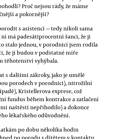
epohodlí? Proč nejsou rády, že máme
čnější a pokornější?
orodit s asistencí — tedy nikoli sama
 ní má padesátiprocentní šanci, že jí
o stalo jednou, v porodnici jsem rodila
, že jí budou v podstatné míře
 těhotenství vyhýbala.
t s dalšími zákroky, jako je umělé
ou porodech v porodnici), nitrožilní
padě), Kristellerova exprese, což
ožní fundus během kontrakce a zatlačení
mi naštěstí nepřihodilo) a dokonce
ného lékařského odůvodnění.
 matkám po dobu několika hodin
ihned po porodu s dítětem v kontaktu