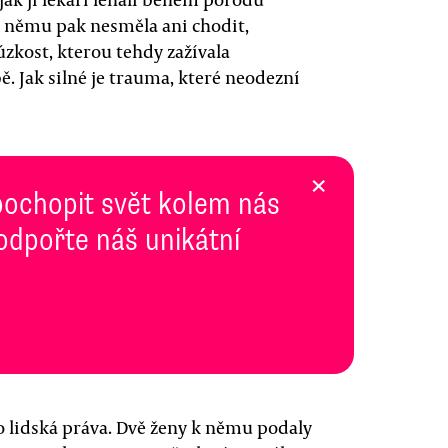
k k němu pak nesměla ani chodit,
zkost, kterou tehdy zažívala
ě. Jak silné je trauma, které neodezní
×
pochopit svět kolem nás
Podpořte náš unikátní
 lidská práva. Dvě ženy k němu podaly