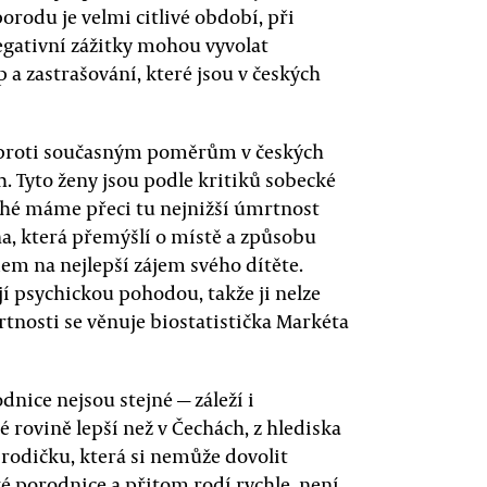
orodu je velmi citlivé období, při
egativní zážitky mohou vyvolat
 a zastrašování, které jsou v českých
 proti současným poměrům v českých
h. Tyto ženy jsou podle kritiků sobecké
druhé máme přeci tu nejnižší úmrtnost
na, která přemýšlí o místě a způsobu
em na nejlepší zájem svého dítěte.
í psychickou pohodou, takže ji nelze
tnosti se věnuje biostatistička Markéta
nice nejsou stejné — záleží i
é rovině lepší než v Čechách, z hlediska
 rodičku, která si nemůže dovolit
 porodnice a přitom rodí rychle, není