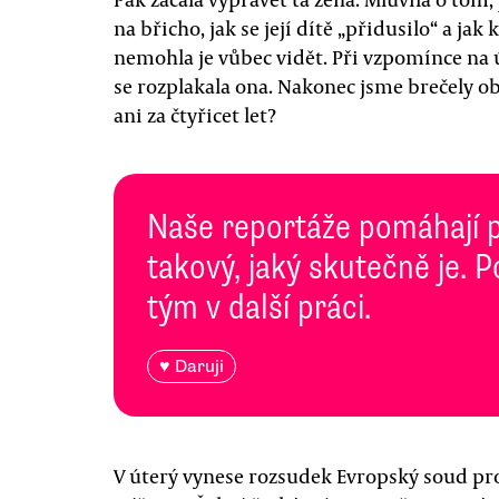
na břicho, jak se její dítě „přidusilo“ a ja
nemohla je vůbec vidět. Při vzpomínce na ú
se rozplakala ona. Nakonec jsme brečely ob
ani za čtyřicet let?
Naše reportáže pomáhají 
takový, jaký skutečně je. 
tým v další práci.
♥ Daruji
V úterý vynese rozsudek Evropský soud pro