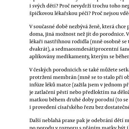
i svých dětí? Proč nevydrží trochu toho n
špičkovou lékařskou péči? Proč nejsou vdě
V současné době nezbývá ženě, která chce p
doma, jiná možnost než jít do porodnice. V
lékaři nastřihnou rodidla (mně osobně se t
dvakrát), a sedmaosmdesátiprocentní šanci
aplikovány medikamenty, kterým se během
V českých porodnicích se také můžete setka
protržení membrán (mně se to stalo při ob
infúze léků matce (zažila jsem v jednom pří
je zatlačení pěstí nebo předloktím na děl
matkou během druhé doby porodní (to se 
i provedení císařského řezu bez dostateč
Další neblahá praxe pak je odebrání dětí
po porodu v rozporu s přáním matky být 