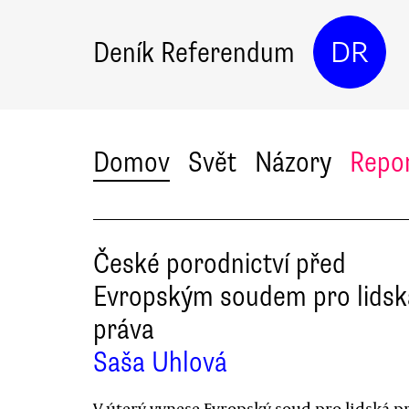
Deník Referendum
DR
Domov
Svět
Názory
Repo
České porodnictví před
Evropským soudem pro lidsk
práva
Saša Uhlová
V úterý vynese Evropský soud pro lidská p