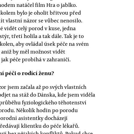
odem natáčel film Hra o jablko.
kolem bylo je oholit břitvou před
t vlastní názor se vůbec nenosilo.
é vidět celý porod v kuse, jedna
r, třetí holila a tak dále. Tak je to
kolen, aby ovládal úsek péče na svém
t, aniž by měl možnost vidět
ak péče probíhá v zahraničí.
í péči o rodící ženu?
or jsem začala až po svých vlastních
djet na stáž do Dánska, kde jsem viděla
 průběhu fyziologického těhotenství
 porodu. Několik hodin po porodu
orodní asistentky docházejí
ředávají klientku do péče lékařů.
ují bez nějakých konfliktů. Pokud chce