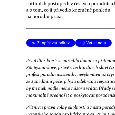
rutinních postupech v českých porodnicíc
a o tom, co ji přivedlo ke změně pohledu
na porodní praxi.
Zkopírovat odkaz
Vytisknout
První dítě, které se narodilo doma za přítomn
Königsmarkové, právě v těchto dnech slaví č
profesi porodní asistentky nevykonává už čtyř
ze zanedbání péče, jí byla odebrána registrace
by mi měli podle mého názoru vrátit. Úřady 
maximálně přednášet a poskytovat poradenst
Příznivci práva volby okolností a místa poro
Evropského soudu pro lidská práva. První z ni