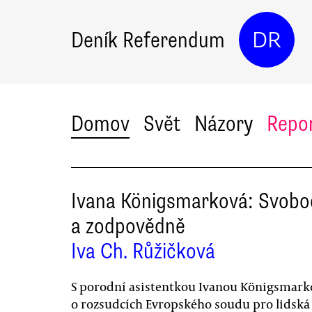
Deník Referendum
DR
Domov
Svět
Názory
Repo
Ivana Königsmarková: Svob
a zodpovědně
Iva Ch. Růžičková
S porodní asistentkou Ivanou Königsmar
o rozsudcích Evropského soudu pro lidská