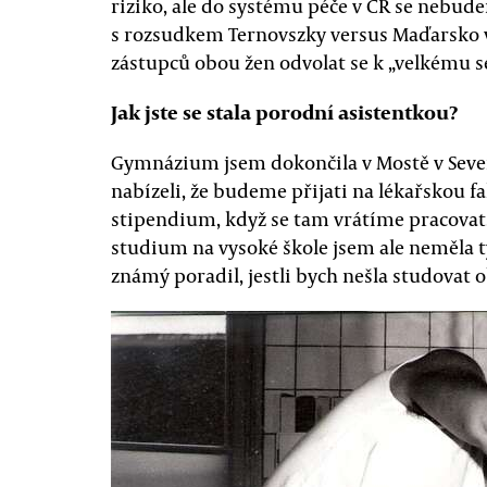
riziko, ale do systému péče v ČR se nebud
s rozsudkem Ternovszky versus Maďarsko v
zástupců obou žen odvolat se k „velkému s
Jak jste se stala porodní asistentkou?
Gymnázium jsem dokončila v Mostě v Seve
nabízeli, že budeme přijati na lékařskou 
stipendium, když se tam vrátíme pracovat, j
studium na vysoké škole jsem ale neměla t
známý poradil, jestli bych nešla studovat o