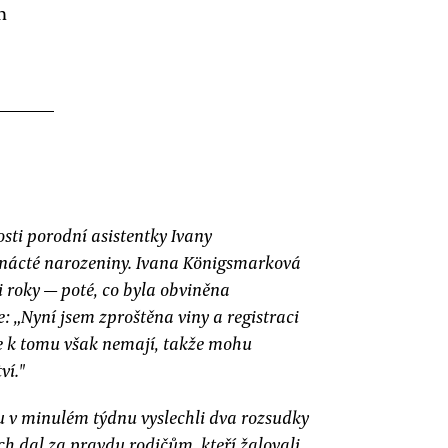
h
osti porodní asistentky Ivany
trnácté narozeniny. Ivana Königsmarková
i roky — poté, co byla obviněna
: „Nyní jsem zproštěna viny a registraci
se k tomu však nemají, takže mohu
ví."
du v minulém týdnu vyslechli dva rozsudky
ch dal za pravdu rodičům, kteří žalovali