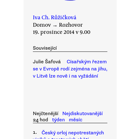
Iva Ch. Růžičková
Domov
→
Rozhovor
19. prosince 2014 v 9.00
Související
Julie Šafová
Císařským řezem
se v Evropě rodí zejména na jihu,
v Litvě lze nově i na vyžádání
Nejčtenější
Nejdiskutovanější
24 hod
týden
měsíc
1.
Český orloj nepotrestaných