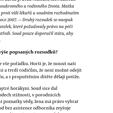
í soukromého a rodinného života. Matka
proti vůli lékařů a soudním rozhodnutím
v roce 2007. — Druhý rozsudek se naopak
vatelek, které požadovaly právo na péči
tředí. Soud pouze doporučil státu, aby
.
 výše popsaných rozsudků?
 vše pořádku. Horší je, že mnozí naši
mí a tvrdí rodičům, že není možné odejít
u, a s propuštěním dítěte dělají potíže.
ytré horákyni. Soud sice dal
dech stížnosti, v porodnicích
i poznatky vědy, žena má právo vybrat
od bez asistence odborníka zvyšuje