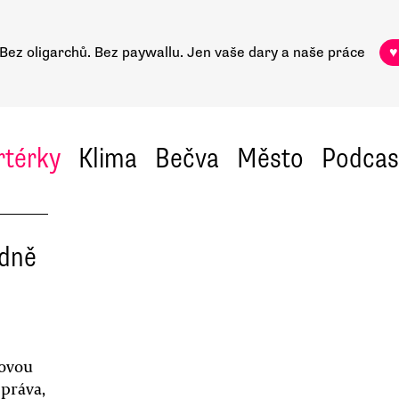
Bez oligarchů. Bez paywallu.
Jen vaše dary a naše práce
♥
rtérky
Klima
Bečva
Město
Podcas
odně
kovou
 práva,