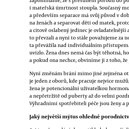
zapomínáme, že s přesunem porodů do po
i mateřská úmrtnost stoupla. Současný m
a především separace má svůj původ v dob
na ženách a separovat děti od matek, proto
a citově oslabený jedinec je ovladatelnější
to převzali a nyní to stále považujeme za n
ta převážila nad individuálním přístupem.
uvízlo. Žena dnes nemá čas být těhotná, ho
a pokud ona nechce, obviníme ji z toho, že
Nyní změnám brání mimo jiné zejména otá
je jeden z oborů, kde pracuje nejvíce mužů,
žena je potencionální uživatelkou hormoná
a nepřetržitě od puberty až do velmi pozdn
Výhradními spotřebiteli péče jsou ženy a p
Jaký největší mýtus ohledně porodnictv