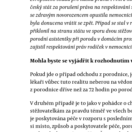
český stát za porušení práva na respektován
se zdravým novorozencem opustila nemocnici 
byla donucena vrátit se zpět. Případ se stal 
přiklonil na stranu státu ve sporu dvou stěžo
porodní asistentky při porodu v domácím pros
zajistil respektování práv rodiček v nemocnici
Mohla byste se vyjádřit k rozhodnutím
Pokud jde o případ odchodu z porodnice, je
lékaři vůbec tuto realitu neberou na vědo
z porodnice dříve než za 72 hodin po porod
V druhém případě je to jako v pohádce o ch
stěžovatelkám za pravdu téměř ve všech bo
je poskytována péče v rozporu s posledním
si místo, způsob a poskytovatele péče, por