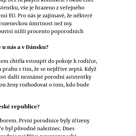
tentku, vše je hrazeno z veřejného
emí EU. Pro nás je zajímavé, že některé
vorozeneckou úmrtnost než my.
ouvisí nižší procento poporodních
e u nás a v Dánsku?
sem chtěla vstoupit do pokoje k rodičce,
 prahu s tím, že se nejdříve zeptá. Když
nost další neznámé porodní asistentky
hou ženy rozhodovat o tom, kdo bude
eské republice?
borem. První porodnice byly zřízeny
ře byl původně nalezinec. Dnes