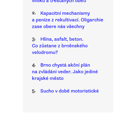
viníků a trestaných obětí
2.
Kapacitní mechanismy
a peníze z rekultivací. Oligarchie
zase obere nás všechny
3.
Hlína, asfalt, beton.
Co zůstane z brněnského
velodromu?
4.
Brno chystá akční plán
na zvládání veder. Jako jediné
krajské město
5.
Sucho v době motoristické