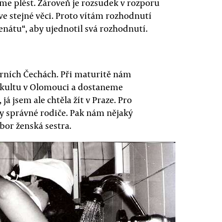
eme plést. Zároveň je rozsudek v rozporu
e stejné věci. Proto vítám rozhodnutí
enátu“, aby ujednotil svá rozhodnutí.
rních Čechách. Při maturitě nám
fakultu v Olomouci a dostaneme
á jsem ale chtěla žít v Praze. Pro
y správné rodiče. Pak nám nějaký
bor ženská sestra.