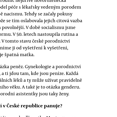
rodnic nejdříve novorozenecká
odel péče s lékařsky vedeným porodem
ě nacismu. Tehdy se začaly pokusy
že se tím oslabovala jejich citová vazba
 a povolnější. V době socialismu jsme
ormu. V 50. letech nastoupila rutina a
 V tomto stavu české porodnictví
níme ji od vyšetření k vyšetření,
 je špatná matka.
zka peněz. Gynekologie a porodnictví
 a ti jdou tam, kde jsou peníze. Každá
lních léků a ty může užívat pravidelně
ího věku. A také je to otázka genderu.
orodní asistentky jsou taky ženy.
í v České republice panuje?