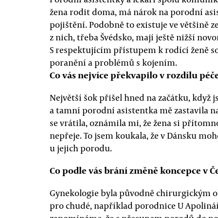
žena rodit doma, má nárok na porodní asis
pojištění. Podobně to existuje ve většině z
z nich, třeba Švédsko, mají ještě nižší no
S respektujícím přístupem k rodící ženě s
poranění a problémů s kojením.
Co vás nejvíce překvapilo v rozdílu péč
Největší šok přišel hned na začátku, když j
a tamní porodní asistentka mě zastavila na
se vrátila, oznámila mi, že žena si přítom
nepřeje. To jsem koukala, že v Dánsku mo
u jejich porodu.
Co podle vás brání změně koncepce v Č
Gynekologie byla původně chirurgickým o
pro chudé, například porodnice U Apoliná