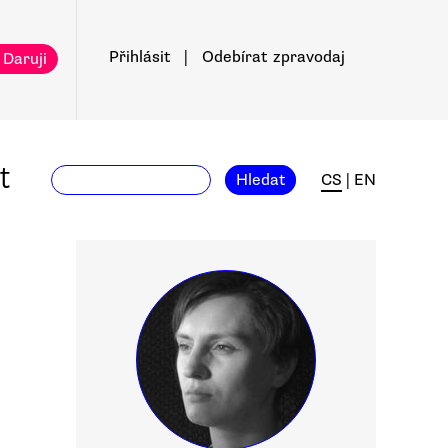
Přihlásit
|
Odebírat
zpravodaj
 Daruji
t
Hledat
CS
|
EN