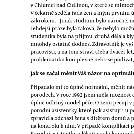
v Chlumci nad Cidlinou, v které se mimoch
V čekárně seděla řada žen a mým prvním ú
zákrokem. - Jinak studium bylo náročné, mí
Tehdejší praxe byla taková, že nebylo možn
studentka byla na příjmu, druhá dělala klystý
mnohdy ostatně dodnes. Zdravotník je vyš
pracovišti, a na tom stráví třeba dvacet le
problematiku komplexně nebo se podívat, j
Jak se začal měnit Váš názor na optimáln
Připadalo mi to úplně normální, měnit náz
porodech. V roce 1992 jsem měla možnost o
úplně odlišný model péče. O ženu pečují v
porodní asistentky, které pak asistují i u
zpravidla odchází žena s dítětem domů a p
na kontrolu k nim. V případě komplikací p
Porodní asistentky a lékaři spolu komunik