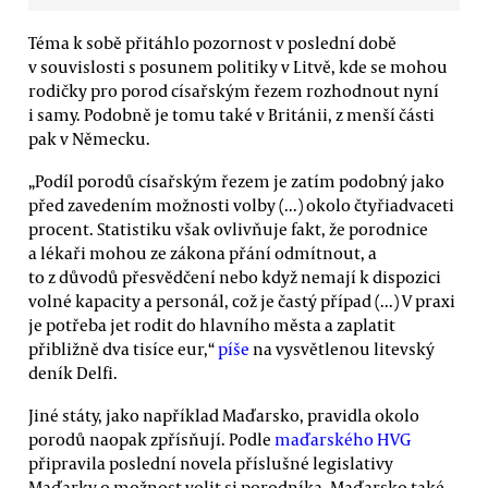
Téma k sobě přitáhlo pozornost v poslední době
v souvislosti s posunem politiky v Litvě, kde se mohou
rodičky pro porod císařským řezem rozhodnout nyní
i samy. Podobně je tomu také v Británii, z menší části
pak v Německu.
„Podíl porodů císařským řezem je zatím podobný jako
před zavedením možnosti volby (...) okolo čtyřiadvaceti
procent. Statistiku však ovlivňuje fakt, že porodnice
a lékaři mohou ze zákona přání odmítnout, a
to z důvodů přesvědčení nebo když nemají k dispozici
volné kapacity a personál, což je častý případ (...) V praxi
je potřeba jet rodit do hlavního města a zaplatit
přibližně dva tisíce eur,“
píše
na vysvětlenou litevský
deník Delfi.
Jiné státy, jako například Maďarsko, pravidla okolo
porodů naopak zpřísňují. Podle
maďarského HVG
připravila poslední novela příslušné legislativy
Maďarky o možnost volit si porodníka. Maďarsko také