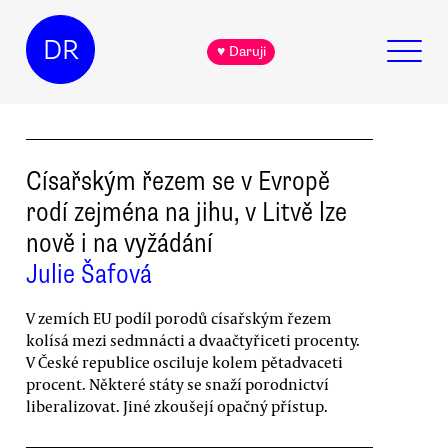
DR
♥ Daruji
Císařským řezem se v Evropě
rodí zejména na jihu, v Litvě lze
nově i na vyžádání
Julie Šafová
V zemích EU podíl porodů císařským řezem
kolísá mezi sedmnácti a dvaačtyřiceti procenty.
V České republice osciluje kolem pětadvaceti
procent. Některé státy se snaží porodnictví
liberalizovat. Jiné zkoušejí opačný přístup.