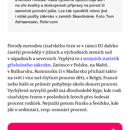
na vliv kvality a dostupnosti přípravy na porod či
samotné porodní péče. Lze tak vysvětlit mimo jiné
i nízké podíly zákroku v zemích Skandinávie. Foto Tom
Adriaenssen, flickr.com
Porody metodou císařského řezu se v rámci EU daleko
častěji provádějí v jižních a východních zemích než
v západních a severních. Vyplývá to z
unijních statistik
příslušného zákroku
. Zatímco v Polsku, na Maltě,
v Bulharsku, Rumunsku či v Maďarsku přichází takto
na svět i více než čtyřicet procent dětí, v Belgii, Francii
nebo Itálii se průměr pohybuje okolo dvaceti procent.
Vychýleně nejvyšší podíl má dlouhodobě Kypr, kde rodí
císařským řezem v posledních letech přes šedesát
procent rodiček. Nejnižší potom Finsko a Švédsko, kde
jde o sedmnáct, resp. osmnáct procent.
×