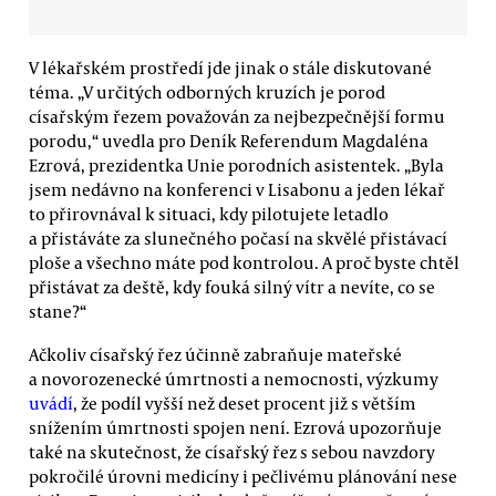
V lékařském prostředí jde jinak o stále diskutované
téma. „V určitých odborných kruzích je porod
císařským řezem považován za nejbezpečnější formu
porodu,“ uvedla pro Deník Referendum Magdaléna
Ezrová, prezidentka Unie porodních asistentek. „Byla
jsem nedávno na konferenci v Lisabonu a jeden lékař
to přirovnával k situaci, kdy pilotujete letadlo
a přistáváte za slunečného počasí na skvělé přistávací
ploše a všechno máte pod kontrolou. A proč byste chtěl
přistávat za deště, kdy fouká silný vítr a nevíte, co se
stane?“
Ačkoliv císařský řez účinně zabraňuje mateřské
a novorozenecké úmrtnosti a nemocnosti, výzkumy
uvádí
, že podíl vyšší než deset procent již s větším
snížením úmrtnosti spojen není. Ezrová upozorňuje
také na skutečnost, že císařský řez s sebou navzdory
pokročilé úrovni medicíny i pečlivému plánování nese