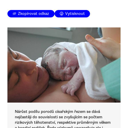
Zkopírovat odkaz
Vytisknout
Nárůst podílu porodů císařským řezem se dává
nejčastěji do souvislosti se zvyšujícím se počtem
rizikových těhotenství, respektive průměrným věkem
a kondicí rodiček. Řada výzkumů upozorňuje ale i