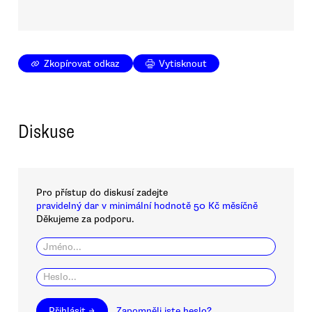
Zkopírovat odkaz
Vytisknout
Diskuse
Pro přístup do diskusí zadejte
pravidelný dar v minimální hodnotě 50 Kč měsíčně
Děkujeme za podporu.
Přihlásit →
Zapomněli jste heslo?