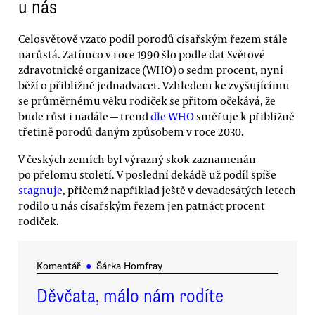
u nás
Celosvětově vzato podíl porodů císařským řezem stále
narůstá. Zatímco v roce 1990 šlo podle dat Světové
zdravotnické organizace (WHO) o sedm procent, nyní
běží o přibližně jednadvacet. Vzhledem ke zvyšujícímu
se průměrnému věku rodiček se přitom očekává, že
bude růst i nadále — trend
dle WHO
směřuje k přibližně
třetině porodů daným způsobem v roce 2030.
V českých zemích byl výrazný skok zaznamenán
po přelomu století. V poslední dekádě už podíl spíše
stagnuje
, přičemž například ještě v devadesátých letech
rodilo u nás císařským řezem jen patnáct procent
rodiček.
Komentář
●
Šárka Homfray
Děvčata, málo nám rodíte