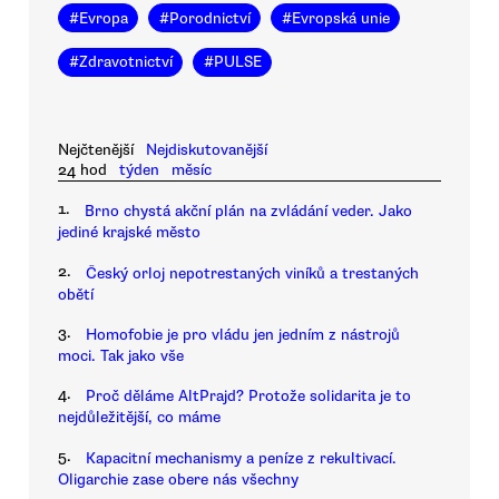
#
Evropa
#
Porodnictví
#
Evropská unie
#
Zdravotnictví
#
PULSE
Nejčtenější
Nejdiskutovanější
24 hod
týden
měsíc
1.
Brno chystá akční plán na zvládání veder. Jako
jediné krajské město
2.
Český orloj nepotrestaných viníků a trestaných
obětí
3.
Homofobie je pro vládu jen jedním z nástrojů
moci. Tak jako vše
4.
Proč děláme AltPrajd? Protože solidarita je to
nejdůležitější, co máme
5.
Kapacitní mechanismy a peníze z rekultivací.
Oligarchie zase obere nás všechny