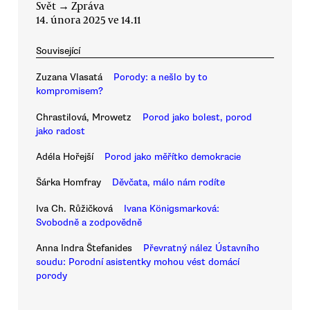
Svět
→
Zpráva
14. února 2025 ve 14.11
Související
Zuzana Vlasatá
Porody: a nešlo by to
kompromisem?
Chrastilová, Mrowetz
Porod jako bolest, porod
jako radost
Adéla Hořejší
Porod jako měřítko demokracie
Šárka Homfray
Děvčata, málo nám rodíte
Iva Ch. Růžičková
Ivana Königsmarková:
Svobodně a zodpovědně
Anna Indra Štefanides
Převratný nález Ústavního
soudu: Porodní asistentky mohou vést domácí
porody