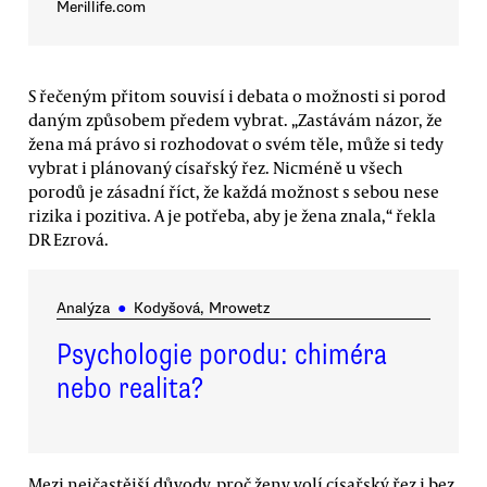
Merillife.com
S řečeným přitom souvisí i debata o možnosti si porod
daným způsobem předem vybrat. „Zastávám názor, že
žena má právo si rozhodovat o svém těle, může si tedy
vybrat i plánovaný císařský řez. Nicméně u všech
porodů je zásadní říct, že každá možnost s sebou nese
rizika i pozitiva. A je potřeba, aby je žena znala,“ řekla
DR Ezrová.
Analýza
●
Kodyšová, Mrowetz
Psychologie porodu: chiméra
nebo realita?
Mezi nejčastější důvody, proč ženy volí císařský řez i bez