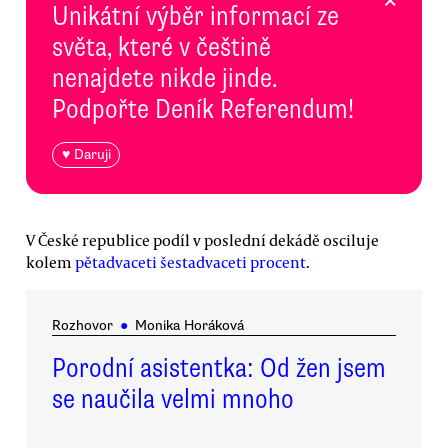
Unikátní výběr informací ze
světa, které v češtině
nenajdete nikde jinde.
Podpořte Deník Referendum!
♥ Daruji
V České republice podíl v poslední dekádě osciluje
kolem
pětadvaceti šestadvaceti procent
.
Rozhovor
●
Monika Horáková
Porodní asistentka: Od žen jsem
se naučila velmi mnoho