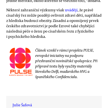
jediné měřítko, okolo kterého se všechno točí,“ dodává.
Některé zahraniční výzkumy však
uvádějí
, že právě
císařský řez může později ovlivnit zdraví dětí, například
z hlediska budoucí obezity. Zásadní a opomíjený prvek
českého zdravotnictví je podle Ezrové také chybějící
následná péče o ženu po císařském řezu z fyzického
i psychického hlediska.
Článek vznikl v rámci projektu PULSE,
evropské iniciativy na podporu
přeshraniční novinářské spolupráce. Při
přípravě textu byly využity materiály
litevského Delfi, maďarského HVG a
španělského Confidencialu.
Julie Šafová