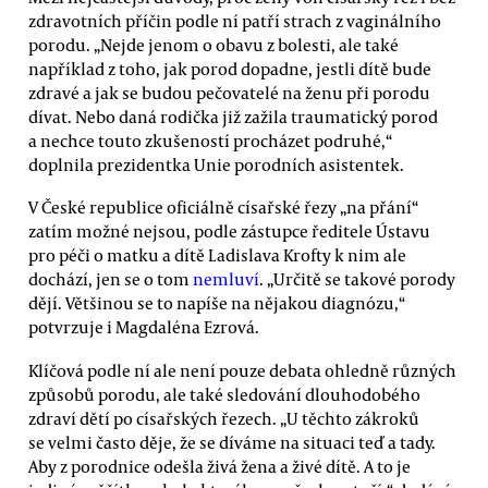
zdravotních příčin podle ní patří strach z vaginálního
porodu. „Nejde jenom o obavu z bolesti, ale také
například z toho, jak porod dopadne, jestli dítě bude
zdravé a jak se budou pečovatelé na ženu při porodu
dívat. Nebo daná rodička již zažila traumatický porod
a nechce touto zkušeností procházet podruhé,“
doplnila prezidentka Unie porodních asistentek.
V České republice oficiálně císařské řezy „na přání“
zatím možné nejsou, podle zástupce ředitele Ústavu
pro péči o matku a dítě Ladislava Krofty k nim ale
dochází, jen se o tom
nemluví
. „Určitě se takové porody
dějí. Většinou se to napíše na nějakou diagnózu,“
potvrzuje i Magdaléna Ezrová.
Klíčová podle ní ale není pouze debata ohledně různých
způsobů porodu, ale také sledování dlouhodobého
zdraví dětí po císařských řezech. „U těchto zákroků
se velmi často děje, že se díváme na situaci teď a tady.
Aby z porodnice odešla živá žena a živé dítě. A to je