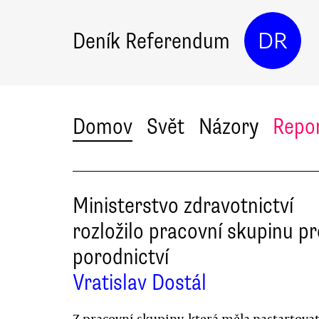
Deník Referendum
DR
Domov
Svět
Názory
Repo
Ministerstvo zdravotnictví
rozložilo pracovní skupinu p
porodnictví
Vratislav Dostál
Z pracovní skupiny, která měla nastartova