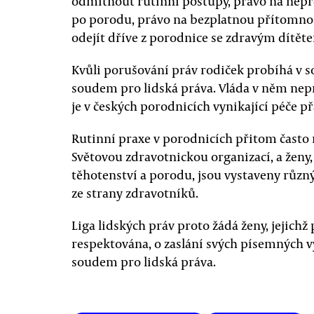
odmítnout rutinní postupy, právo na nepř
po porodu, právo na bezplatnou přítomnos
odejít dříve z porodnice se zdravým dítět
Kvůli porušování práv rodiček probíhá v 
soudem pro lidská práva. Vláda v něm nep
je v českých porodnicích vynikající péče p
Rutinní praxe v porodnicích přitom čas
Světovou zdravotnickou organizací, a ženy
těhotenství a porodu, jsou vystaveny rů
ze strany zdravotníků.
Liga lidských práv proto žádá ženy, jejichž
respektována, o zaslání svých písemných 
soudem pro lidská práva.