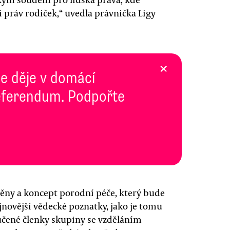
 práv rodiček,“ uvedla právnička Ligy
×
se děje v domácí
 Referendum. Podpořte
ěny a koncept porodní péče, který bude
jnovější vědecké poznatky, jako je tomu
oučené členky skupiny se vzděláním