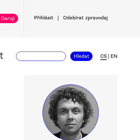
Přihlásit
|
Odebírat
zpravodaj
 Daruji
t
Hledat
CS
|
EN