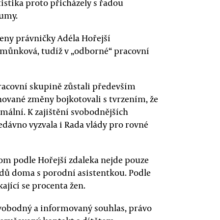
tistika proto přicházely s řadou
kumy.
učeny právničky Adéla Hořejší
imůnková, tudíž v „odborné“ pracovní
racovní skupině zůstali především
rhované změny bojkotovali s tvrzením, že
mální. K zajištění svobodnějších
ávno vyzvala i Rada vlády pro rovné
om podle Hořejší zdaleka nejde pouze
odů doma s porodní asistentkou. Podle
ající se procenta žen.
svobodný a informovaný souhlas, právo