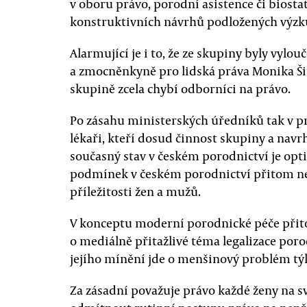
v oboru právo, porodní asistence či biosta
konstruktivních návrhů podložených výz
Alarmující je i to, že ze skupiny byly vylo
a zmocněnkyně pro lidská práva Monika Š
skupině zcela chybí odborníci na právo.
Po zásahu ministerských úředníků tak v p
lékaři, kteří dosud činnost skupiny a nav
současný stav v českém porodnictví je opti
podmínek v českém porodnictví přitom ned
příležitosti žen a mužů.
V konceptu moderní porodnické péče přit
o mediálně přitažlivé téma legalizace por
jejího mínění jde o menšinový problém týk
Za zásadní považuje právo každé ženy na 