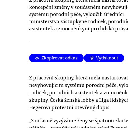
koncepční změny v současném nevyhovuj
systému porodní péče, vyloučili úředníci
ministerstva zástupkyně rodiček, porodní
asistentek a zmocněnkyni pro lidská práva
Zkopírovat odkaz
Vytisknout
Z pracovní skupiny, která měla nastartov
nevyhovujícím systému porodní péče, vylo
rodiček, porodních asistentek a zmocněnky
skupiny, Česká ženská lobby a Liga lidskýc
Hegerovi protestní otevřený dopis.
„Současně vyzýváme ženy se špatnou zkušen
příběh — pomůže při jednání před Evrops