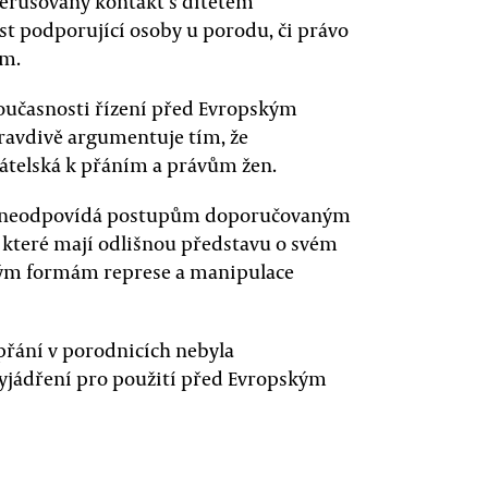
erušovaný kontakt s dítětem
t podporující osoby u porodu, či právo
em.
současnosti řízení před Evropským
ravdivě argumentuje tím, že
řátelská k přáním a právům žen.
to neodpovídá postupům doporučovaným
, které mají odlišnou představu o svém
zným formám represe a manipulace
 přání v porodnicích nebyla
vyjádření pro použití před Evropským