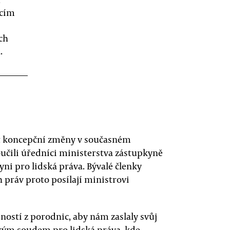
ícím
ch
.
at koncepční změny v současném
učili úředníci ministerstva zástupkyně
ni pro lidská práva. Bývalé členky
h práv proto posílají ministrovi
ostí z porodnic, aby nám zaslaly svůj
kým soudem pro lidská práva, kde