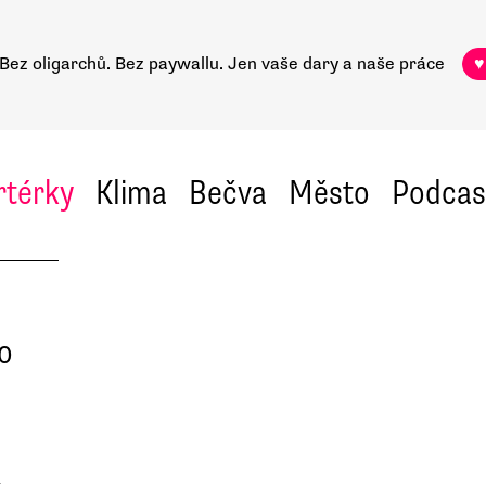
Bez oligarchů. Bez paywallu.
Jen vaše dary a naše práce
♥
rtérky
Klima
Bečva
Město
Podcas
ro
t