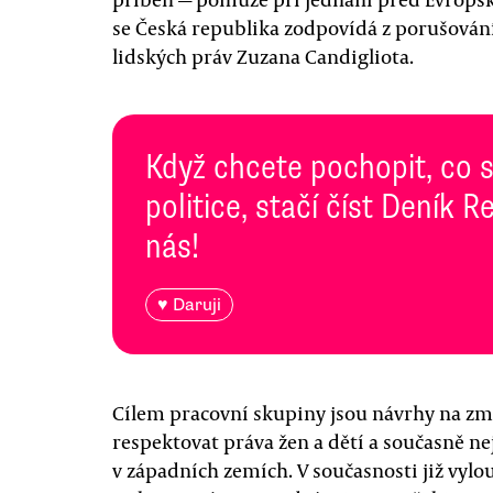
se Česká republika zodpovídá z porušování
lidských práv Zuzana Candigliota.
Když chcete pochopit, co 
politice, stačí číst Deník
nás!
♥ Daruji
Cílem pracovní skupiny jsou návrhy na zm
respektovat práva žen a dětí a současně ne
v západních zemích. V současnosti již vyl