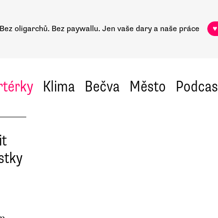
Bez oligarchů. Bez paywallu.
Jen vaše dary a naše práce
♥
rtérky
Klima
Bečva
Město
Podcas
it
stky
em