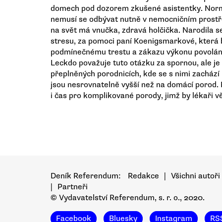
domech pod dozorem zkušené asistentky. Normál
nemusí se odbývat nutně v nemocničním prostře
na svět má vnučka, zdravá holčička. Narodila s
stresu, za pomoci paní Koenigsmarkové, která 
podmínečnému trestu a zákazu výkonu povolán
Leckdo považuje tuto otázku za spornou, ale je t
přeplněných porodnicích, kde se s nimi zachází
jsou nesrovnatelně vyšší než na domácí porod. 
i čas pro komplikované porody, jimž by lékaři v
Deník Referendum:
Redakce
|
Všichni autoři
|
Partneři
© Vydavatelství Referendum, s. r. o., 2020.
Facebook
Bluesky
Instagram
RS