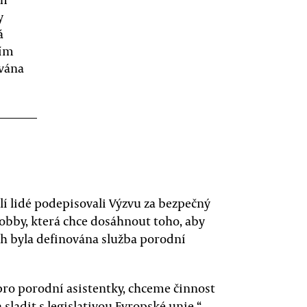
y
á
ním
ována
í lidé podepisovali Výzvu za bezpečný
obby, která chce dosáhnout toho, aby
h byla definována služba porodní
ro porodní asistentky, chceme činnost
 sladit s legislativou Evropské unie,“