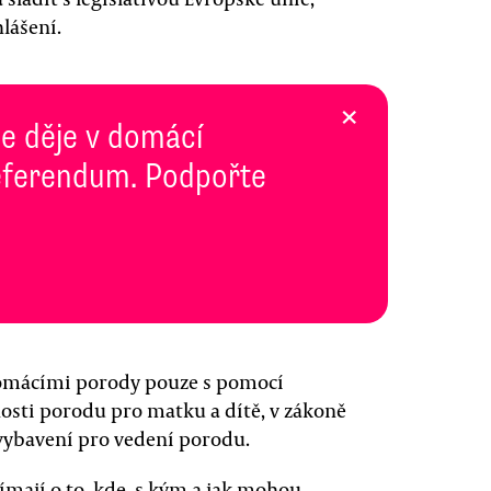
lášení.
×
se děje v domácí
 Referendum. Podpořte
domácími porody pouze s pomocí
nosti porodu pro matku a dítě, v zákoně
 vybavení pro vedení porodu.
ímají o to, kde, s kým a jak mohou