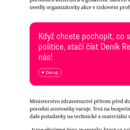
uvedly organizátorky akce v tiskovém proh
Když chcete pochopit, co 
politice, stačí číst Deník
nás!
♥ Daruji
Ministerstvo zdravotnictví přitom před 
porodní asistentky varuje. Trvá na bezpeč
dalo požadavky na technické a materiální
„Jsme obyčejné ženy, maminky, které se zaj