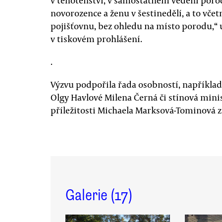
v těhotenství, v samostatném vedení porod
novorozence a ženu v šestinedělí, a to vč
pojišťovnu, bez ohledu na místo porodu,“
v tiskovém prohlášení.
.
Výzvu podpořila řada osobností, například
Olgy Havlové Milena Černá či stínová mini
příležitosti Michaela Marksová-Tominová z
Galerie (
17
)