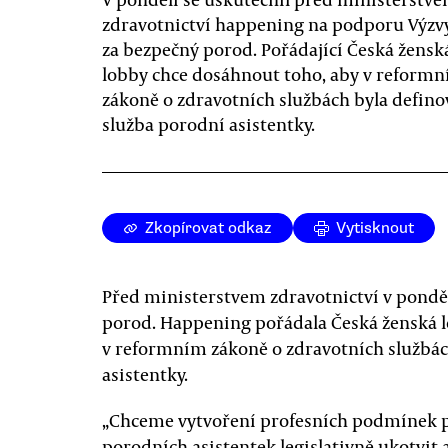
zdravotnictví happening na podporu Výzv
za bezpečný porod. Pořádající Česká žensk
lobby chce dosáhnout toho, aby v reform
zákoně o zdravotních službách byla defin
služba porodní asistentky.
Zkopírovat odkaz
Vytisknout
Před ministerstvem zdravotnictví v ponděl
porod. Happening pořádala Česká ženská l
v reformním zákoně o zdravotních službác
asistentky.
„Chceme vytvoření profesních podmínek p
porodních asistentek legislativně ukotvit a