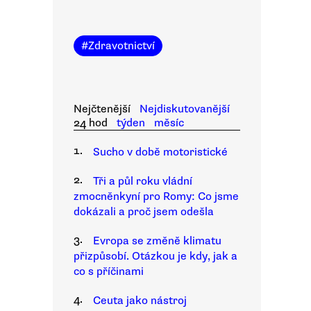
#
Zdravotnictví
Nejčtenější
Nejdiskutovanější
24 hod
týden
měsíc
1.
Sucho v době motoristické
2.
Tři a půl roku vládní
zmocněnkyní pro Romy: Co jsme
dokázali a proč jsem odešla
3.
Evropa se změně klimatu
přizpůsobí. Otázkou je kdy, jak a
co s příčinami
4.
Ceuta jako nástroj