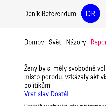
Deník Referendum
DR
Domov
Svět
Názory
Repo
Ženy by si měly svobodně vol
místo porodu, vzkázaly aktivi
politikům
Vratislav Dostál
V pondělí se uskutečnil před ministerstv