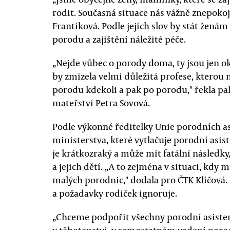
rodit. Současná situace nás vážně znepokoj
Frantíková. Podle jejích slov by stát žená
porodu a zajištění náležité péče.
„Nejde vůbec o porody doma, ty jsou jen okr
by zmizela velmi důležitá profese, kterou 
porodu kdekoli a pak po porodu," řekla pa
mateřství Petra Sovová.
Podle výkonné ředitelky Unie porodních as
ministerstva, které vytlačuje porodní asis
je krátkozraký a může mít fatální následky
a jejich dětí. „A to zejména v situaci, kdy 
malých porodnic," dodala pro ČTK Klíčová.
a požadavky rodiček ignoruje.
„Chceme podpořit všechny porodní asisten