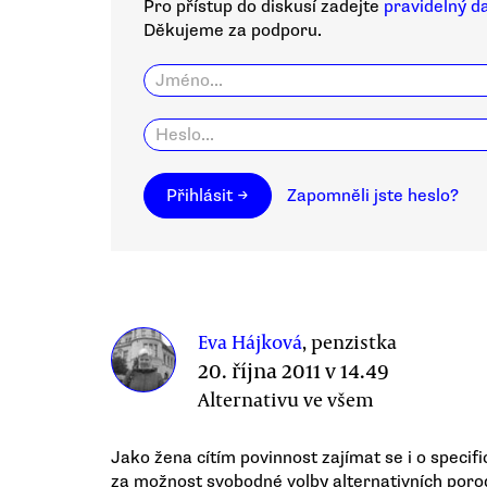
Pro přístup do diskusí zadejte
pravidelný d
Děkujeme za podporu.
Přihlásit →
Zapomněli jste heslo?
Eva Hájková
, penzistka
20. října 2011 v 14.49
Alternativu ve všem
Jako žena cítím povinnost zajímat se i o specif
za možnost svobodné volby alternativních por