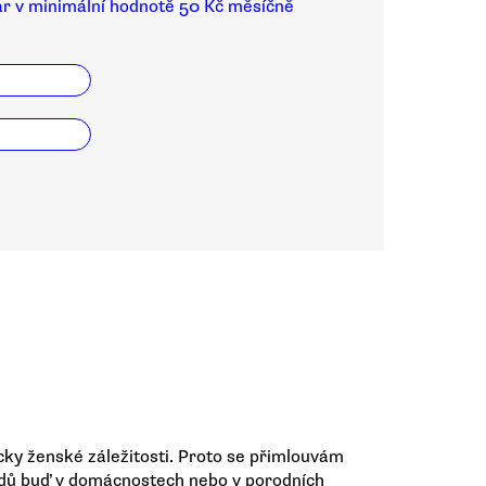
ar v minimální hodnotě 50 Kč měsíčně
icky ženské záležitosti. Proto se přimlouvám
odů buď v domácnostech nebo v porodních