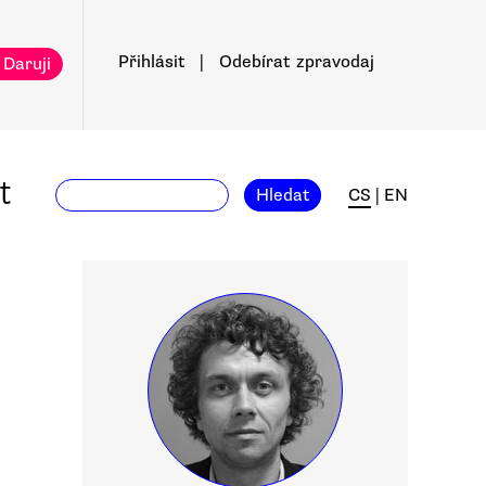
Přihlásit
|
Odebírat
zpravodaj
 Daruji
t
Hledat
CS
|
EN