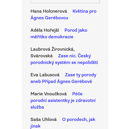
Hana Holcnerová
Květina pro
Ágnes Gerébovou
Adéla Hořejší
Porod jako
měřítko demokracie
Laubrová Žirovnická,
Svárovská
Zase nic. Český
porodnický systém se nepolidští
Eva Labusová
Zase ty porody
aneb Případ Ágnes Gerébové
Marie Vnoučková
Péče
porodní asistentky je zdravotní
služba
Saša Uhlová
O porodech, jak
jinak