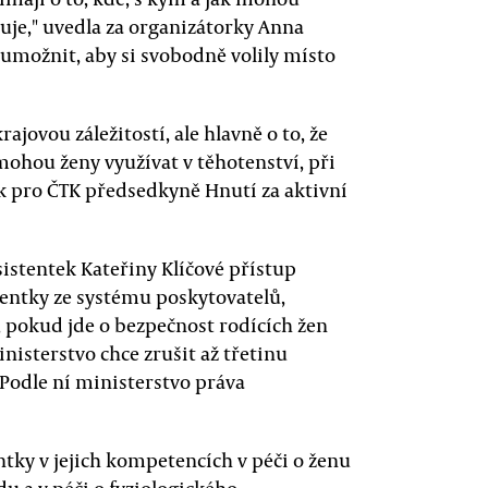
uje," uvedla za organizátorky Anna
m umožnit, aby si svobodně volily místo
ajovou záležitostí, ale hlavně o to, že
mohou ženy využívat v těhotenství, při
k pro ČTK předsedkyně Hnutí za aktivní
istentek Kateřiny Klíčové přístup
tentky ze systému poskytovatelů,
, pokud jde o bezpečnost rodících žen
ministerstvo chce zrušit až třetinu
 Podle ní ministerstvo práva
tky v jejich kompetencích v péči o ženu