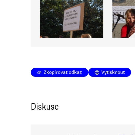
Zkopírovat odkaz
Vytisknout
Diskuse