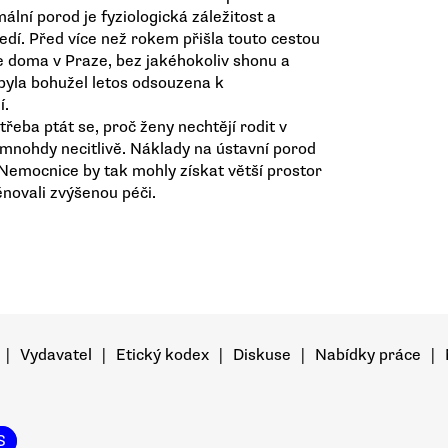
ní porod je fyziologická záležitost a
dí. Před více než rokem přišla touto cestou
e doma v Praze, bez jakéhokoliv shonu a
byla bohužel letos odsouzena k
í.
řeba ptát se, proč ženy nechtějí rodit v
 mnohdy necitlivě. Náklady na ústavní porod
Nemocnice by tak mohly získat větší prostor
ěnovali zvýšenou péči.
|
Vydavatel
|
Etický kodex
|
Diskuse
|
Nabídky práce
|
S