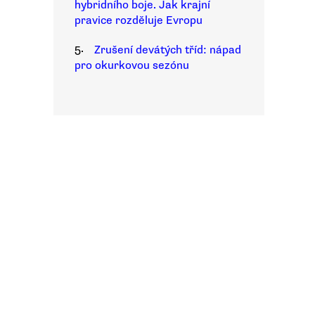
hybridního boje. Jak krajní
pravice rozděluje Evropu
5.
Zrušení devátých tříd: nápad
pro okurkovou sezónu