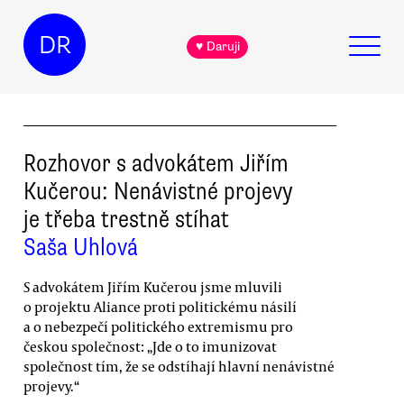
DR
♥ Daruji
Rozhovor s advokátem Jiřím
Kučerou: Nenávistné projevy
je třeba trestně stíhat
Saša Uhlová
S advokátem Jiřím Kučerou jsme mluvili
o projektu Aliance proti politickému násilí
a o nebezpečí politického extremismu pro
českou společnost: „Jde o to imunizovat
společnost tím, že se odstíhají hlavní nenávistné
projevy.“