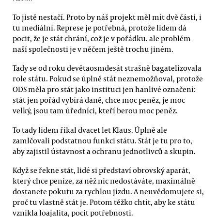
To jistě nestačí. Proto by náš projekt měl mít dvě části, i
tu mediální. Represe je potřebná, protože lidem dá
pocit, že je stát chrání, což je v pořádku. ale problém
naší společnosti je v něčem ještě trochu jiném.
Tady se od roku devětaosmdesát strašně bagatelizovala
role státu. Pokud se úplně stát neznemožňoval, protože
ODS měla pro stát jako instituci jen hanlivé označení:
stát jen pořád vybírá daně, chce moc peněz, je moc
velký, jsou tam úředníci, kteří berou moc peněz.
To tady lidem říkal dvacet let Klaus. Úplně ale
zamlčovali podstatnou funkci státu. Stát je tu pro to,
aby zajistil ústavnost a ochranu jednotlivců a skupin.
Když se řekne stát, lidé si představí obrovský aparát,
který chce peníze, za něž nic nedostáváte, maximálně
dostanete pokutu za rychlou jízdu. A neuvědomujete si,
proč tu vlastně stát je. Potom těžko chtít, aby ke státu
vznikla loajalita, pocit potřebnosti.