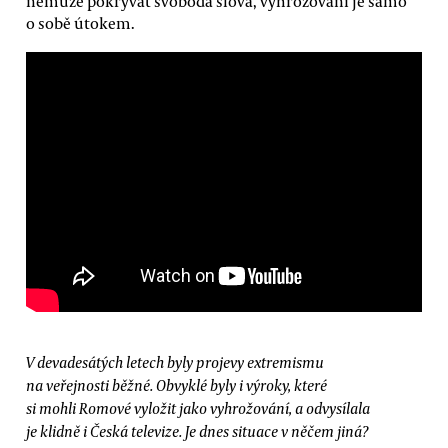
nemůže pokrývat svoboda slova, vyhrožování je samo
o sobě útokem.
V devadesátých letech byly projevy extremismu
na veřejnosti běžné. Obvyklé byly i výroky, které
si mohli Romové vyložit jako vyhrožování, a odvysílala
je klidně i Česká televize. Je dnes situace v něčem jiná?