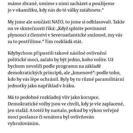
máme zbraně, umíme s nimi zacházet a použijeme
je v okamžiku, kdy nás do té války zatáhnete.“
My jsme ale součástí NATO, to jsme si odhlasovali. Takže
on ve skutečnosti říká: „Když splníte povinnost
plynoucí z členství v Severoatlantické smlouvě, my vás
za to postřílíme.“ Tím rozkládá stát.
Kdybychom připustili takové násilné ovlivnění
politické moci, začalo by být jedno, koho volíte. Už
bychom nevolili podle programu na základě
demokratických principů, ale „kmenově“: podle toho,
kdo by vás lépe ochránil. Byly by tu různé paramilitární
jednotky jako například v Iráku.
Má to podobně rozkladný vliv jako korupce.
Demokratické volby jsou ve chvíli, kdy je vše zaplacené,
jen stafáž. A totéž by nastalo, pokud by výkon veřejné
moci poslance či senátora byl ovlivňován
vyhrožováním.