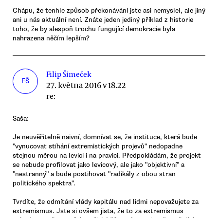
Chápu, že tenhle způsob překonávání jste asi nemyslel, ale jiný
ani u nás aktuální není. Znáte jeden jediný příklad z historie
toho, že by alespoň trochu fungující demokracie byla
nahrazena něčím lepším?
Filip Šimeček
FŠ
27. května 2016 v 18.22
re:
Saša:
Je neuvěřitelně naivní, domnívat se, že instituce, která bude
"vynucovat stíhání extremistických projevů" nedopadne
stejnou měrou na levici i na pravici. Předpokládám, že projekt
se nebude profilovat jako levicový, ale jako "objektivní" a
"nestranný" a bude postihovat "radikály z obou stran
politického spektra".
Tvrdíte, že odmítání vlády kapitálu nad lidmi nepovažujete za
extremismus. Jste si ovšem jista, že to za extremismus