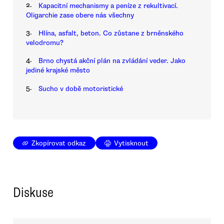
2.
Kapacitní mechanismy a peníze z rekultivací.
Oligarchie zase obere nás všechny
3.
Hlína, asfalt, beton. Co zůstane z brněnského
velodromu?
4.
Brno chystá akční plán na zvládání veder. Jako
jediné krajské město
5.
Sucho v době motoristické
Zkopírovat odkaz
Vytisknout
Diskuse