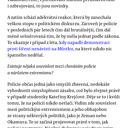
i ozbrojování, to jsou novinky.
A zatím schází adekvátní reakce, která by zanechala
velkou stopu v politickém diskurzu. Zároveň je policie
v posledních pár letech čím dál brutálnější, čím dál
méně sešněrovaná tím, že by měla jednat podle zákona.
To ukazuje i případ z léta,
kdy napadli demonstraci
proti šíření nenávisti na Můstku
, na které nikdo nic
špatného nedělal.
Existuje nějaká souvislost mezi chováním policie
a nárůstem extremismu?
Policie občas jedná jako smyslů zbavená, nedokáže
vyhodnotit smysluplnost zásahu, což bylo zřejmé právě
v případě studentky Kateřiny Krejčové. Děje se to i kvůli
tomu, že na policii nikdo netlačí. Vidím zde souvislost
mezi politickým extremismem a jeho obhajobou
ze strany některých politiků, jako je Zeman nebo
Okamura. To se začíná projevovat právě v tom, jak