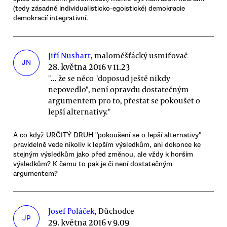
(tedy zásadně individualisticko-egoistické) demokracie
demokracií integrativní.
Jiří Nushart
, maloměšťácký usmiřovač
JN
28. května 2016 v 11.23
"... že se něco "doposud ještě nikdy
nepovedlo", není opravdu dostatečným
argumentem pro to, přestat se pokoušet o
lepší alternativy."
A co když URČITÝ DRUH "pokoušení se o lepší alternativy"
pravidelně vede nikoliv k lepším výsledkům, ani dokonce ke
stejným výsledkům jako před změnou, ale vždy k horším
výsledkům? K čemu to pak je či není dostatečným
argumentem?
Josef Poláček
, Důchodce
JP
29. května 2016 v 9.09