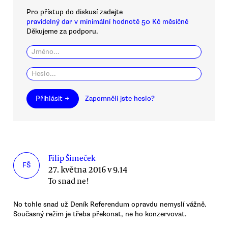
Pro přístup do diskusí zadejte
pravidelný dar v minimální hodnotě 50 Kč měsíčně
Děkujeme za podporu.
Přihlásit →
Zapomněli jste heslo?
Filip Šimeček
FŠ
27. května 2016 v 9.14
To snad ne!
No tohle snad už Deník Referendum opravdu nemyslí vážně.
Současný režim je třeba překonat, ne ho konzervovat.