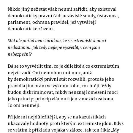
Nikdo jiný než stát však neumí zařídit, aby existoval
demokratický právní řád: nezávislé soudy, ústavnost,
parlament, ochrana pravidel, jež vytvářejí
demokratické zřízení.
Stát ale pořád není zárukou, že se extremisté k moci
nedostanou. Jak tedy nejlépe vysvětlit, v čem jsou
nebezpeční?
Dá se to vysvětlit tím, co je důležité a co extremistům
nejvíc vadí. Oni nemohou mít moc, aniž
by demokratický právní stát rozvalili, protože jeho
pravidla jim brání ve výkonu toho, co chtějí. Vždy
budou diskriminovat, nikdy neuznají omezení moci
jako princip; princip vládnutí jen v mezích zákona.
To oni neumějí.
Přijde mi nejdůležitější, aby se na kazuistikách
ukazovaly hodnoty, proti kterým extremisté jdou. Když
se vrátím k příkladu vojáka v záloze, tak ten říká: „My