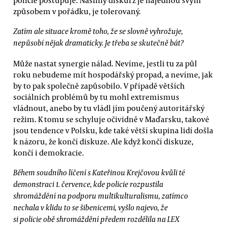
policie postupuje. Násilný diskurz je najednou svým
způsobem v pořádku, je tolerovaný.
Zatím ale situace kromě toho, že se slovně vyhrožuje,
nepůsobí nějak dramaticky. Je třeba se skutečně bát?
Může nastat synergie nálad. Nevíme, jestli tu za půl
roku nebudeme mít hospodářský propad, a nevíme, jak
by to pak společně zapůsobilo. V případě větších
sociálních problémů by tu mohl extremismus
vládnout, anebo by tu vládl jím poučený autoritářský
režim. K tomu se schyluje očividně v Maďarsku, takové
jsou tendence v Polsku, kde také větší skupina lidí došla
k názoru, že končí diskuze. Ale když končí diskuze,
končí i demokracie.
Během soudního líčení s Kateřinou Krejčovou kvůli té
demonstraci 1. července, kde policie rozpustila
shromáždění na podporu multikulturalismu, zatímco
nechala v klidu to se šibenicemi, vyšlo najevo, že
si policie obě shromáždění předem rozdělila na LEX