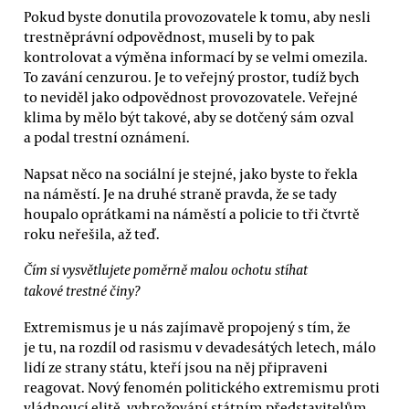
Pokud byste donutila provozovatele k tomu, aby nesli
trestněprávní odpovědnost, museli by to pak
kontrolovat a výměna informací by se velmi omezila.
To zavání cenzurou. Je to veřejný prostor, tudíž bych
to neviděl jako odpovědnost provozovatele. Veřejné
klima by mělo být takové, aby se dotčený sám ozval
a podal trestní oznámení.
Napsat něco na sociální je stejné, jako byste to řekla
na náměstí. Je na druhé straně pravda, že se tady
houpalo oprátkami na náměstí a policie to tři čtvrtě
roku neřešila, až teď.
Čím si vysvětlujete poměrně malou ochotu stíhat
takové trestné činy?
Extremismus je u nás zajímavě propojený s tím, že
je tu, na rozdíl od rasismu v devadesátých letech, málo
lidí ze strany státu, kteří jsou na něj připraveni
reagovat. Nový fenomén politického extremismu proti
vládnoucí elitě, vyhrožování státním představitelům