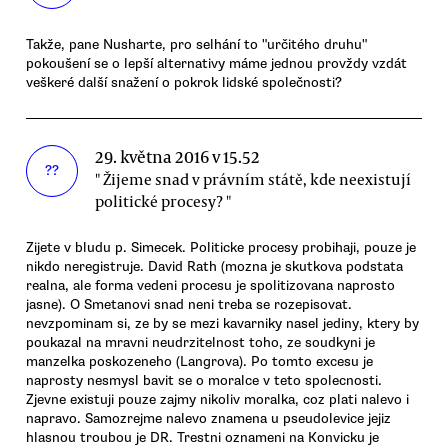
Takže, pane Nusharte, pro selhání to "určitého druhu"
pokoušení se o lepší alternativy máme jednou provždy vzdát
veškeré další snažení o pokrok lidské společnosti?
29. května 2016 v 15.52
??
" Žijeme snad v právním státě, kde neexistují
politické procesy? "
Zijete v bludu p. Simecek. Politicke procesy probihaji, pouze je
nikdo neregistruje. David Rath (mozna je skutkova podstata
realna, ale forma vedeni procesu je spolitizovana naprosto
jasne). O Smetanovi snad neni treba se rozepisovat.
nevzpominam si, ze by se mezi kavarniky nasel jediny, ktery by
poukazal na mravni neudrzitelnost toho, ze soudkyni je
manzelka poskozeneho (Langrova). Po tomto excesu je
naprosty nesmysl bavit se o moralce v teto spolecnosti.
Zjevne existuji pouze zajmy nikoliv moralka, coz plati nalevo i
napravo. Samozrejme nalevo znamena u pseudolevice jejiz
hlasnou troubou je DR. Trestni oznameni na Konvicku je