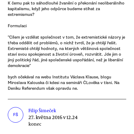
K čemu pak to sáhodlouhé žvanění o překonání neoliberálního
kapitalismu, když jeho odpůrce budeme stíhat za
extremismus?
Formulaci
"Cílem je vzdělat společnost v tom, že extremistické názory je
třeba oddělit od problémů, o nichž tvrdí, že je chtějí řešit.
Extremisté chtějí hodnoty, na kterých většinová společnost
staví svou spokojenost a životní úroveň, rozvrátit. Jde jim o
jiný politický řád, jiné společenské uspořádání, než je liberální
demokracie"
bych očekával na webu Institutu Václava Klause, blogu
Miroslava Kalouska či kdesi na semináři ČLověka v tísni. Na
Deníku Referendum však opravdu ne.
Filip Šimeček
FŠ
27. května 2016 v 12.24
konec