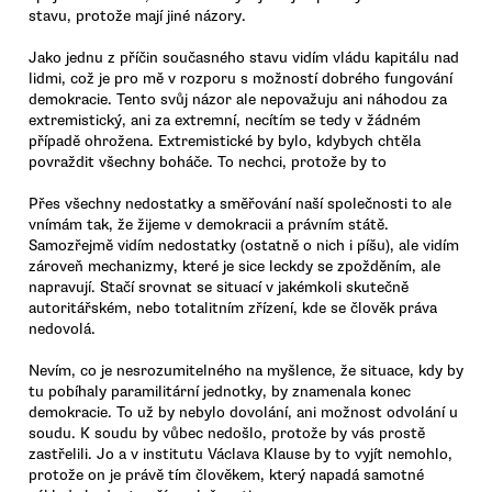
stavu, protože mají jiné názory.
Jako jednu z příčin současného stavu vidím vládu kapitálu nad
lidmi, což je pro mě v rozporu s možností dobrého fungování
demokracie. Tento svůj názor ale nepovažuju ani náhodou za
extremistický, ani za extremní, necítím se tedy v žádném
případě ohrožena. Extremistické by bylo, kdybych chtěla
povraždit všechny boháče. To nechci, protože by to
Přes všechny nedostatky a směřování naší společnosti to ale
vnímám tak, že žijeme v demokracii a právním státě.
Samozřejmě vidím nedostatky (ostatně o nich i píšu), ale vidím
zároveň mechanizmy, které je sice leckdy se zpožděním, ale
napravují. Stačí srovnat se situací v jakémkoli skutečně
autoritářském, nebo totalitním zřízení, kde se člověk práva
nedovolá.
Nevím, co je nesrozumitelného na myšlence, že situace, kdy by
tu pobíhaly paramilitární jednotky, by znamenala konec
demokracie. To už by nebylo dovolání, ani možnost odvolání u
soudu. K soudu by vůbec nedošlo, protože by vás prostě
zastřelili. Jo a v institutu Václava Klause by to vyjít nemohlo,
protože on je právě tím člověkem, který napadá samotné