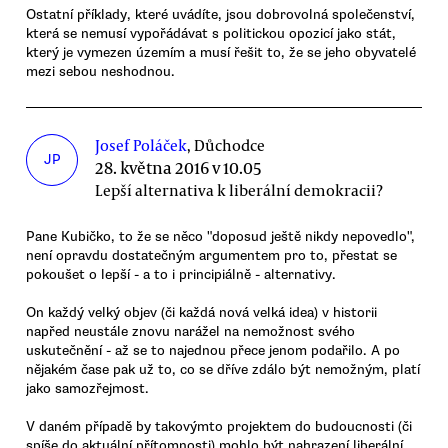
Ostatní příklady, které uvádíte, jsou dobrovolná společenství,
která se nemusí vypořádávat s politickou opozicí jako stát,
který je vymezen územím a musí řešit to, že se jeho obyvatelé
mezi sebou neshodnou.
Josef Poláček
, Důchodce
JP
28. května 2016 v 10.05
Lepší alternativa k liberální demokracii?
Pane Kubičko, to že se něco "doposud ještě nikdy nepovedlo",
není opravdu dostatečným argumentem pro to, přestat se
pokoušet o lepší - a to i principiálně - alternativy.
On každý velký objev (či každá nová velká idea) v historii
napřed neustále znovu narážel na nemožnost svého
uskutečnění - až se to najednou přece jenom podařilo. A po
nějakém čase pak už to, co se dříve zdálo být nemožným, platí
jako samozřejmost.
V daném případě by takovýmto projektem do budoucnosti (či
spíše do aktuální přítomnosti) mohlo být nahrazení liberální