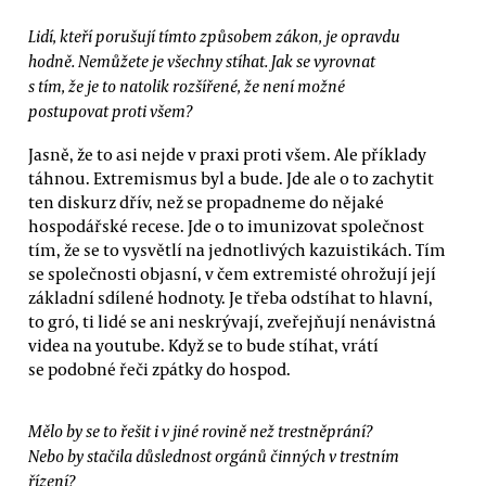
Lidí, kteří porušují tímto způsobem zákon, je opravdu
hodně. Nemůžete je všechny stíhat. Jak se vyrovnat
s tím, že je to natolik rozšířené, že není možné
postupovat proti všem?
Jasně, že to asi nejde v praxi proti všem. Ale příklady
táhnou. Extremismus byl a bude. Jde ale o to zachytit
ten diskurz dřív, než se propadneme do nějaké
hospodářské recese. Jde o to imunizovat společnost
tím, že se to vysvětlí na jednotlivých kazuistikách. Tím
se společnosti objasní, v čem extremisté ohrožují její
základní sdílené hodnoty. Je třeba odstíhat to hlavní,
to gró, ti lidé se ani neskrývají, zveřejňují nenávistná
videa na youtube. Když se to bude stíhat, vrátí
se podobné řeči zpátky do hospod.
Mělo by se to řešit i v jiné rovině než trestněprání?
Nebo by stačila důslednost orgánů činných v trestním
řízení?