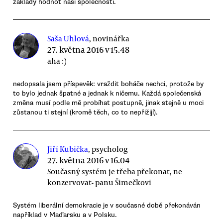
základy hodnot naší společnosti.
Saša Uhlová
, novinářka
27. května 2016 v 15.48
aha :)
nedopsala jsem příspevěk: vraždit boháče nechci, protože by
to bylo jednak špatné a jednak k ničemu. Každá společenská
změna musí podle mě probíhat postupně, jinak stejně u moci
zůstanou ti stejní (kromě těch, co to nepřižijí).
Jiří Kubička
, psycholog
27. května 2016 v 16.04
Současný systém je třeba překonat, ne
konzervovat- panu Šimečkovi
Systém liberální demokracie je v současné době překonáván
například v Maďarsku a v Polsku.