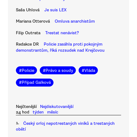
Saša Uhlová
Je suis LEX
Mariana Otterová
Omluva anarchistům
Filip Outrata
Trestat nenávist?
Redakce DR
Policie zasáhla proti pokojným
demonstrantům, říká rozsudek nad Krejčovou
#
Policie
#
Právo a soudy
#
Vláda
#
Případ Galková
Nejčtenější
Nejdiskutovanější
24 hod
týden
měsíc
1.
Český orloj nepotrestaných viníků a trestaných
obětí