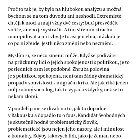
Proč to tak je, by bylo na hlubokou analýzu a možná
bychom se na tom důvodu ani neshodli. Extremisté
chtějí k moci a mají vždy dvě cesty: buď přesvědčit
voliče, anebo je vystrašit. A tím šířením strachu
manipulovat a mít vliv. Je to asi jen vlna, otázkou je,
co po ní zbude. Jestli něco změní nebo nezmění.
Myslím si, že něco změnit může. Když se podíváte
na průzkumy lidí o jejich spokojenosti s politikou, je to
posledních osm let podobné. Zhruba polovina
je s politikou spokojena, není tam žádný dramatický
propad v souvislosti s migrační krizí. Ale jak říká jeden
můj známý sociolog, tak to vypadá vždycky, než se to
někam zlomí.
V pondělí jsme se dívali na to, jak to dopadne
v Rakousku a dopadlo to o fous. Kandidát Svobodných
je skutečně hodně problematický člověk,
problematické jsou nejen jeho názory, ale i minulost
a kontakty. Kdyby takových lidí, jako je Zeman nebo