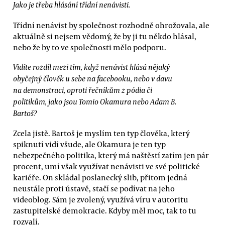
Jako je třeba hlásání třídní nenávisti.
Třídní nenávist by společnost rozhodně ohrožovala, ale
aktuálně si nejsem vědomý, že by ji tu někdo hlásal,
nebo že by to ve společnosti mělo podporu.
Vidíte rozdíl mezi tím, když nenávist hlásá nějaký
obyčejný člověk u sebe na facebooku, nebo v davu
na demonstraci, oproti řečníkům z pódia či
politikům, jako jsou Tomio Okamura nebo Adam B.
Bartoš?
Zcela jistě. Bartoš je myslím ten typ člověka, který
spiknutí vidí všude, ale Okamura je ten typ
nebezpečného politika, který má naštěstí zatím jen pár
procent, umí však využívat nenávisti ve své politické
kariéře. On skládal poslanecký slib, přitom jedná
neustále proti ústavě, stačí se podívat na jeho
videoblog. Sám je zvolený, využívá víru v autoritu
zastupitelské demokracie. Kdyby měl moc, tak to tu
rozvalí.