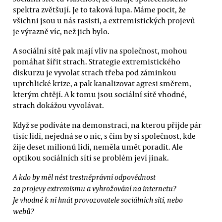
spektra zvětšují. Je to taková lupa. Máme pocit, že
všichni jsou u nás rasisti, a extremistických projevů
je výrazně víc, než jich bylo.
A sociální sítě pak mají vliv na společnost, mohou
pomáhat šířit strach. Strategie extremistického
diskurzu je vyvolat strach třeba pod záminkou
uprchlické krize, a pak kanalizovat agresi směrem,
kterým chtějí. A k tomu jsou sociální sítě vhodné,
strach dokážou vyvolávat.
Když se podíváte na demonstraci, na kterou přijde pár
tisíc lidí, nejedná se o nic, s čím by si společnost, kde
žije deset milionů lidí, neměla umět poradit. Ale
optikou sociálních sítí se problém jeví jinak.
A kdo by měl nést trestněprávní odpovědnost
za projevy extremismu a vyhrožování na internetu?
Je vhodné k ní hnát provozovatele sociálních sítí, nebo
webů?