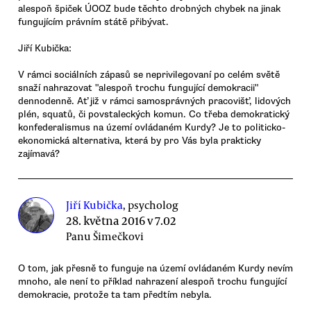
alespoň špiček ÚOOZ bude těchto drobných chybek na jinak
fungujícím právním státě přibývat.
Jiří Kubička:
V rámci sociálních zápasů se neprivilegovaní po celém světě
snaží nahrazovat "alespoň trochu fungující demokracii"
dennodenně. Ať již v rámci samosprávných pracovišť, lidových
plén, squatů, či povstaleckých komun. Co třeba demokratický
konfederalismus na území ovládaném Kurdy? Je to politicko-
ekonomická alternativa, která by pro Vás byla prakticky
zajímavá?
Jiří Kubička
, psycholog
28. května 2016 v 7.02
Panu Šimečkovi
O tom, jak přesně to funguje na území ovládaném Kurdy nevím
mnoho, ale není to příklad nahrazení alespoň trochu fungující
demokracie, protože ta tam předtím nebyla.