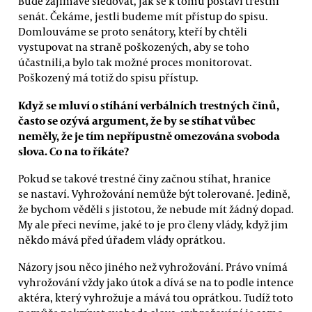
Bude zajímavé sledovat, jak se k tomu postaví trestní
senát. Čekáme, jestli budeme mít přístup do spisu.
Domlouváme se proto senátory, kteří by chtěli
vystupovat na straně poškozených, aby se toho
účastnili,a bylo tak možné proces monitorovat.
Poškozený má totiž do spisu přístup.
Když se mluví o stíhání verbálních trestných činů,
často se ozývá argument, že by se stíhat vůbec
neměly, že je tím nepřípustně omezována svoboda
slova. Co na to říkáte?
Pokud se takové trestné činy začnou stíhat, hranice
se nastaví. Vyhrožování nemůže být tolerované. Jedině,
že bychom věděli s jistotou, že nebude mít žádný dopad.
My ale přeci nevíme, jaké to je pro členy vlády, když jim
někdo mává před úřadem vlády oprátkou.
Názory jsou něco jiného než vyhrožování. Právo vnímá
vyhrožování vždy jako útok a dívá se na to podle intence
aktéra, který vyhrožuje a mává tou oprátkou. Tudíž toto