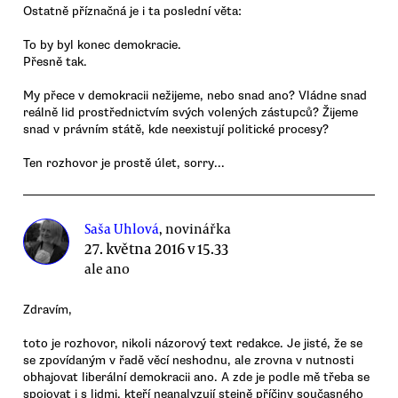
Ostatně příznačná je i ta poslední věta:
To by byl konec demokracie.
Přesně tak.
My přece v demokracii nežijeme, nebo snad ano? Vládne snad
reálně lid prostřednictvím svých volených zástupců? Žijeme
snad v právním státě, kde neexistují politické procesy?
Ten rozhovor je prostě úlet, sorry...
Saša Uhlová
, novinářka
27. května 2016 v 15.33
ale ano
Zdravím,
toto je rozhovor, nikoli názorový text redakce. Je jisté, že se
se zpovídaným v řadě věcí neshodnu, ale zrovna v nutnosti
obhajovat liberální demokracii ano. A zde je podle mě třeba se
spojovat i s lidmi, kteří neanalyzují stejně příčiny současného