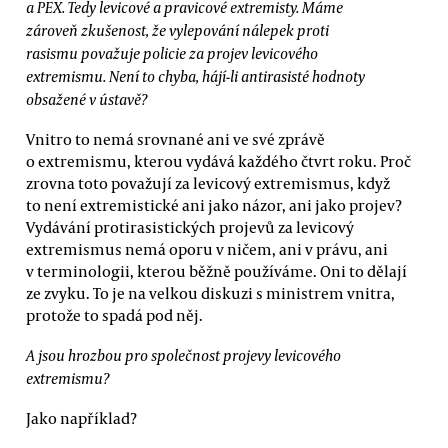
a PEX. Tedy levicové a pravicové extremisty. Máme
zároveň zkušenost, že vylepování nálepek proti
rasismu považuje policie za projev levicového
extremismu. Není to chyba, hájí-li antirasisté hodnoty
obsažené v ústavě?
Vnitro to nemá srovnané ani ve své zprávě
o extremismu, kterou vydává každého čtvrt roku. Proč
zrovna toto považují za levicový extremismus, když
to není extremistické ani jako názor, ani jako projev?
Vydávání protirasistických projevů za levicový
extremismus nemá oporu v ničem, ani v právu, ani
v terminologii, kterou běžně používáme. Oni to dělají
ze zvyku. To je na velkou diskuzi s ministrem vnitra,
protože to spadá pod něj.
A jsou hrozbou pro společnost projevy levicového
extremismu?
Jako například?