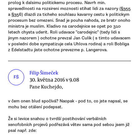
prolog k dalsimu politickemu procesu. Navrh min.
spravedlnosti na rozsireni moznosti stihat lidi za nazory (§355
a §356) dlazdi za ticheho souhlasu kavarny cestu k politickym
procesum bez omezeni. Snad je pouha nahoda, ze bratr onoho
ministra je muslim. Kladivo na carodejnice se opet po 310
letech chysta uderit. Roli udavace "carodejnic" (tedy lidi s
jinym nazorem ) ochotne prevzal Jan Culik ( s timto udavacem
v posledni dobe sympatizuje cela Uhlova rodina) a roli Bobliga
z Edelstadtu jiste ochotne prevezme p. Langerova.
Filip Šimeček
FŠ
30. května 2016 v 9.08
Pane Kuchejdo,
v čem onen blud spočívá? Naopak - pod to, co jste napsal, se
mohu bez otálení podepsat.
Že si levice snahou o tvrdší postihování verbálních
xenofobních projevů podřezává větev sama pod sebou jsem již
psal např. zde: