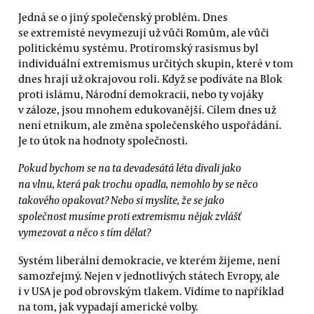
Jedná se o jiný společenský problém. Dnes
se extremisté nevymezují už vůči Romům, ale vůči
politickému systému. Protiromský rasismus byl
individuální extremismus určitých skupin, které v tom
dnes hrají už okrajovou roli. Když se podíváte na Blok
proti islámu, Národní demokracii, nebo ty vojáky
v záloze, jsou mnohem edukovanější. Cílem dnes už
není etnikum, ale změna společenského uspořádání.
Je to útok na hodnoty společnosti.
Pokud bychom se na ta devadesátá léta dívali jako
na vlnu, která pak trochu opadla, nemohlo by se něco
takového opakovat? Nebo si myslíte, že se jako
společnost musíme proti extremismu nějak zvlášť
vymezovat a něco s tím dělat?
Systém liberální demokracie, ve kterém žijeme, není
samozřejmý. Nejen v jednotlivých státech Evropy, ale
i v USA je pod obrovským tlakem. Vidíme to například
na tom, jak vypadají americké volby.