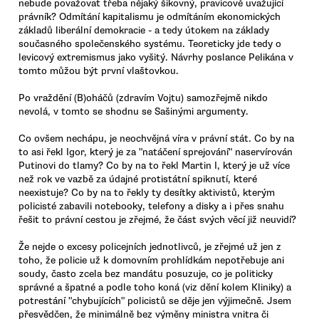
nebude považovat třeba nějaký šikovný, pravicově uvažující
právník? Odmítání kapitalismu je odmítáním ekonomických
základů liberální demokracie - a tedy útokem na základy
současného společenského systému. Teoreticky jde tedy o
levicový extremismus jako vyšitý. Návrhy poslance Pelikána v
tomto můžou být první vlaštovkou.
Po vraždění (B)oháčů (zdravím Vojtu) samozřejmě nikdo
nevolá, v tomto se shodnu se Sašinými argumenty.
Co ovšem nechápu, je neochvějná víra v právní stát. Co by na
to asi řekl Igor, který je za "natáčení sprejování" naservírován
Putinovi do tlamy? Co by na to řekl Martin I, který je už více
než rok ve vazbě za údajné protistátní spiknutí, které
neexistuje? Co by na to řekly ty desítky aktivistů, kterým
policisté zabavili notebooky, telefony a disky a i přes snahu
řešit to právní cestou je zřejmé, že část svých věcí již neuvidí?
Že nejde o excesy policejních jednotlivců, je zřejmé už jen z
toho, že policie už k domovním prohlídkám nepotřebuje ani
soudy, často zcela bez mandátu posuzuje, co je politicky
správné a špatné a podle toho koná (viz dění kolem Kliniky) a
potrestání "chybujících" policistů se děje jen výjimečně. Jsem
přesvědčen, že minimálně bez výměny ministra vnitra či