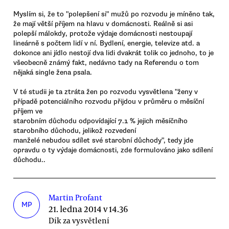
Myslím si, že to "polepšení si" mužů po rozvodu je míněno tak,
že mají větší příjem na hlavu v domácnosti. Reálně si asi
polepší málokdy, protože výdaje domácnosti nestoupají
lineárně s počtem lidí v ní. Bydlení, energie, televize atd. a
dokonce ani jídlo nestojí dva lidi dvakrát tolik co jednoho, to je
všeobecně známý fakt, nedávno tady na Referendu o tom
nějaká single žena psala.
V té studii je ta ztráta žen po rozvodu vysvětlena "ženy v
případě potenciálního rozvodu přijdou v průměru o měsíční
příjem ve
starobním důchodu odpovídající 7.1 % jejich měsíčního
starobního důchodu, jelikož rozvedení
manželé nebudou sdílet své starobní důchody", tedy jde
opravdu o ty výdaje domácnosti, zde formulováno jako sdílení
důchodu..
Martin Profant
MP
21. ledna 2014 v 14.36
Dík za vysvětlení