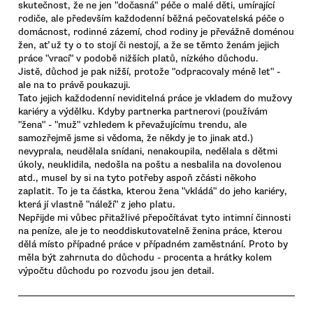
skutečnost, že ne jen "dočasná" péče o malé děti, umírající
rodiče, ale především každodenní běžná pečovatelská péče o
domácnost, rodinné zázemí, chod rodiny je převážně doménou
žen, ať už ty o to stojí či nestojí, a že se těmto ženám jejich
práce "vrací" v podobě nižších platů, nízkého důchodu.
Jistě, důchod je pak nižší, protože "odpracovaly méně let" -
ale na to právě poukazuji.
Tato jejich každodenní neviditelná práce je vkladem do mužovy
kariéry a výdělku. Kdyby partnerka partnerovi (používám
"žena" - "muž" vzhledem k převažujícímu trendu, ale
samozřejmě jsme si vědoma, že někdy je to jinak atd.)
nevyprala, neudělala snídani, nenakoupila, nedělala s dětmi
úkoly, neuklidila, nedošla na poštu a nesbalila na dovolenou
atd., musel by si na tyto potřeby aspoň zčásti někoho
zaplatit. To je ta částka, kterou žena "vkládá" do jeho kariéry,
která jí vlastně "náleží" z jeho platu.
Nepřijde mi vůbec přitažlivé přepočítávat tyto intimní činnosti
na peníze, ale je to neoddiskutovatelně ženina práce, kterou
dělá místo případné práce v případném zaměstnání. Proto by
měla být zahrnuta do důchodu - procenta a hrátky kolem
výpočtu důchodu po rozvodu jsou jen detail.