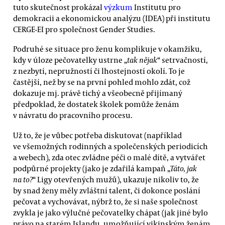
tuto skutečnost prokázal
výzkum
Institutu pro
demokracii a ekonomickou analýzu (IDEA) při institutu
CERGE-EI pro společnost Gender Studies.
Podruhé se situace pro ženu komplikuje v okamžiku,
kdy v úloze pečovatelky ustrne „
tak nějak
“ setrvačností,
z nezbytí, nepružností či lhostejností okolí. To je
častější, než by se na první pohled mohlo zdát, což
dokazuje mj. právě tichý a všeobecně přijímaný
předpoklad, že dostatek školek pomůže ženám
v návratu do pracovního procesu.
Už to, že je vůbec potřeba diskutovat (například
ve všemožných rodinných a společenských periodicích
a webech), zda otec zvládne péči o malé dítě, a vytvářet
podpůrné projekty (jako je zdařilá kampaň „
Táto, jak
na to?
“ Ligy otevřených mužů), ukazuje nikoliv to, že
by snad ženy měly zvláštní talent, či dokonce poslání
pečovat a vychovávat, nýbrž to, že si naše společnost
zvykla je jako výlučné pečovatelky chápat (jak jiné bylo
právo na starém Islandu, umožňující vikinským ženám