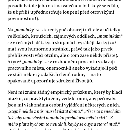
posadit batole jeho otci na válečnou loď, když se zdálo,
že už příliš upřednostňuje loupení před otcovskými
povinnostmi!).
Na „
maminky
“ se stereotypně obracejí učitelé a učitelky
ve školách, kroužcích, zájmových oddílech, „
maminkám
“
se v řečených dětských skupinách vyrábějí dárky (což
má i svou humornou stránku, právě tak jako prvek
přehlíživosti vůči otcům, ale o tom zase někdy příště).
A tytéž „
maminky
“ se v rozhodném procentu vzdávají
pracovního místa, onemocní-li anebo vyžaduje-li péči
ve stáří některý z dalších členů rodiny — na to
opakovaně upozorňuje sdružení Život 90.
Není mi znám žádný empirický průzkum, který by kladl
otázku, co právě tyto ženy vede k tomu, aby pečovaly.
Jsou mi však známa osobní vyjádření některých z nich.
„
Stejně někdo z nás musel zůstat doma
.“ „
Přece to nenechám
tak, aby mou vlastní maminku přebaloval někdo cizí.
“ „
Z
mého platu bychom to neutáhli, kdyby se o syna staral muž.“