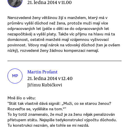
21. ledna 2014 v 11.00
Nerozvedené ženy většinou žijí s manželem, který má v
průměru vyšší důchod než žena, protože muži mají více
odpracovaných let (péče o děti se do odpracovaných let
nezapočítává) a vyšší platy. Takže víc příjmu na hlavu má ta
domácnost, ostatně manželé mají vzájemnou vyživovací
povinnost. Vdovy mají nárok na vdovský důchod (ten je ovšem
nízký), rozvedené ženy žádnou kompenzaci nemají.
Martin Profant
MP
21. ledna 2014 v 12.40
Jiřímu Kubičkovi
Mně šlo o větu:
"Stát tak vlastně dává signál: „Muži, co se starou ženou?
Rozveďte se, vyděláte na tom.“"
To by totiž znamenalo, že muž je za ženu nějak penalizován
přístupem státu. Nejspíše tedykonstrukcí výpočtu důchodu.
Tu konstrukci neznám, ale tohle se mi nezdá.