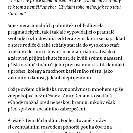
„Někdo z té práce odejít musel.
“ A také: „
Nikdo jiný z rodiny
se k tomu neměl.“ Anebo: „Už vidím toho mého, jak se o tátu
stará on.
“
Směs neracionálních pohnutek i ohledů zcela
pragmatických, tak i tak ale vypovídající o pramalé
svobodě rozhodování. Leckterá z žen, která se například
o staré rodiče či také tchány starala do vysokého stáří
a někdy i do smrti, hovoří o nemateriální satisfakci
a zároveň přijímá skutečnost, že kvůli svému nasazení
přišla o zaměstnání či jeho přerušením ztratila kontakt
s profesí, kolegy a možnost kariérního růstu, jako
zákonitou danost, jakkoli nepříjemnou.
Což je ovšem z hlediska rovnoprávnosti mnohem spíše
znepokojivé než útěšné a těmto ženám to zakládá
výhody možná před nebeskou branou, nikoliv však
před správou sociálního zabezpečení.
A ještě k těm důchodům. Podle citované zprávy
si eventuálním rozvodem pohorší pouhá čtvrtina