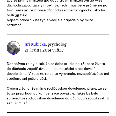
aby se příjmy manželů (po dobu trvání manželství) do výše
důchodů započítávaly fifty-fifty. Tedy: muž bere průměrně 50
tisíc; žena 20 tisíc; výše důchodu se oběma vypočte, jako by
brali 35 tisíc.
Nejsem odborník na tyhle věci; ale připadalo by mi to
rozumné.
Jiří Kubička
, psycholog
21. ledna 2014 v 18.17
Donedávna to bylo tak, že se doba studia po 18. roce života
do důchodu započítávala, doba mateřské a rodičovské
dovolené ne. V roce 2010 se to vyrovnalo, nezapočítává se ani
studium, ani péče o děti.
Ovšem z toho, že máme rodičovskou dovolenou, plyne, že se
to za práci hodnou kompenzace považuje. Takže by bylo
spravedlivé rodičovskou dovolenou do důchodu započítávat. U
žen i u mužů.