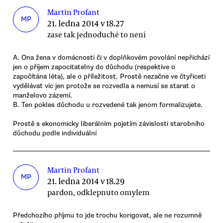
Martin Profant
MP
21. ledna 2014 v 18.27
zase tak jednoduché to není
A. Ona žena v domácnosti či v doplňkovém povolání nepřichází
jen o příjem zapocitatelny do důchodu (respektive o
započítána léta), ale o příležitost. Prostě nezačne ve čtyřiceti
vydělávat víc jen protože se rozvedla a nemusí se starat o
manželovo zázemí.
B. Ten pokles důchodu u rozvedené tak jenom formalizujete.
Prostě s ekonomicky liberálním pojetím závislosti starobního
důchodu podle individuální
Martin Profant
MP
21. ledna 2014 v 18.29
pardon, odklepnuto omylem
Předchozího příjmu to jde trochu korigovat, ale ne rozumně