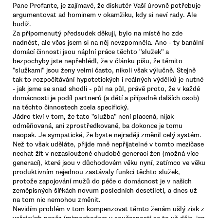
Pane Profante, je zajímavé, že diskutér Vaší úrovně potřebuje
argumentovat ad hominem v okamžiku, kdy si neví rady. Ale
budiž.
Za připomenutý předsudek děkuji, bylo na místě ho zde
nadnést, ale včas jsem si na něj nevzpomněla. Ano - ty banální
domácí činnosti jsou náplní práce těchto "služek" a
bezpochyby jste nepřehlédl, že v článku píšu, že těmito
"služkami" jsou ženy velmi často, nikoli však výlučně. Stejně
tak to rozpočítávání hypotetických i reálných výdělků je nutné
- jak jsme se snad shodli - půl na půl, právě proto, že v každé
domácnosti je podíl partnerů (a dětí a případně dalších osob)
na těchto činnostech zcela specifický.
Jádro tkví v tom, že tato "služba" není placená, nijak
odměňovaná, ani zprostředkovaně, ba dokonce je tomu
naopak. Je sympatické, že byste nejraději změnil celý systém.
Než to však uděláte, přijde mně nepřijatelné v tomto mezičase
nechat žít v nezasloužené chudobě generaci žen (možná více
generací), které jsou v důchodovém věku nyní, zatímco ve věku
produktivním nejednou zastávaly funkci těchto služek,
protože zapojování mužů do péče o domácnost je v našich
zeměpisných šířkách novum posledních desetiletí, a dnes už
na tom nic nemohou změnit.
Nevidím problém v tom kompenzovat těmto ženám ušlý zisk z