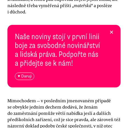
následně třeba vyměřená příští „
mateřská
“ a posléze
i důchod.
×
Naše noviny stojí v první linii
boje za svobodné novinářství
a lidská práva. Podpořte nás
a přidejte se k nám!
♥ Daruji
Mimochodem — v posledním jmenovaném případě
se obvykle jedním dechem dodává, že ženám
do zaměstnání pomůže větší nabídka jeslí a dalších
předškolních zařízení, což je sice pravda, ale zároveň též
názorný doklad podoby české společnosti, v níž otec