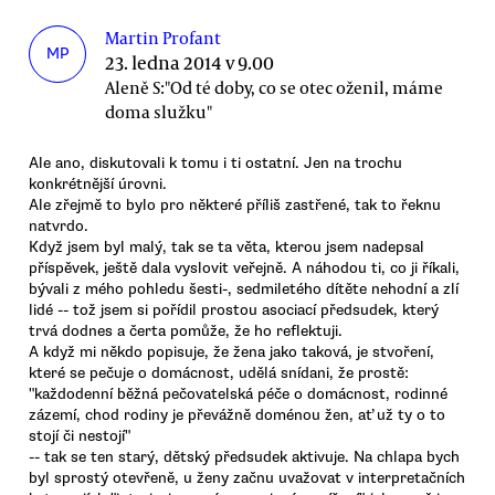
Martin Profant
MP
23. ledna 2014 v 9.00
Aleně S:"Od té doby, co se otec oženil, máme
doma služku"
Ale ano, diskutovali k tomu i ti ostatní. Jen na trochu
konkrétnější úrovni.
Ale zřejmě to bylo pro některé příliš zastřené, tak to řeknu
natvrdo.
Když jsem byl malý, tak se ta věta, kterou jsem nadepsal
příspěvek, ještě dala vyslovit veřejně. A náhodou ti, co ji říkali,
bývali z mého pohledu šesti-, sedmiletého dítěte nehodní a zlí
lidé -- tož jsem si pořídil prostou asociací předsudek, který
trvá dodnes a čerta pomůže, že ho reflektuji.
A když mi někdo popisuje, že žena jako taková, je stvoření,
které se pečuje o domácnost, udělá snídani, že prostě:
"každodenní běžná pečovatelská péče o domácnost, rodinné
zázemí, chod rodiny je převážně doménou žen, ať už ty o to
stojí či nestojí"
-- tak se ten starý, dětský předsudek aktivuje. Na chlapa bych
byl sprostý otevřeně, u ženy začnu uvažovat v interpretačních