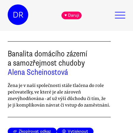
DR
♥ Daruji
Banalita domácího zázemí
a samozřejmost chudoby
Alena Scheinostová
Žena je v naší společnosti stále tlačena do role
pečovatelky, ve které je ale zároveň
znevýhodňována - ať už výší důchodu či tím, že
je jí komplikován návrat či vstup do zaměstnání.
Zkopírovat odkaz
Vytisknout