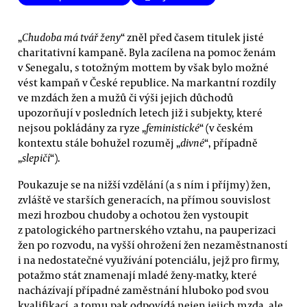
„
Chudoba má tvář ženy
“ zněl před časem titulek jisté
charitativní kampaně. Byla zacílena na pomoc ženám
v Senegalu, s totožným mottem by však bylo možné
vést kampaň v České republice. Na markantní rozdíly
ve mzdách žen a mužů či výši jejich důchodů
upozorňují v posledních letech již i subjekty, které
nejsou pokládány za ryze „
feministické
“ (v českém
kontextu stále bohužel rozuměj „
divné
“, případně
„
slepičí
“).
Poukazuje se na nižší vzdělání (a s ním i příjmy) žen,
zvláště ve starších generacích, na přímou souvislost
mezi hrozbou chudoby a ochotou žen vystoupit
z patologického partnerského vztahu, na pauperizaci
žen po rozvodu, na vyšší ohrožení žen nezaměstnaností
i na nedostatečné využívání potenciálu, jejž pro firmy,
potažmo stát znamenají mladé ženy-matky, které
nacházívají případné zaměstnání hluboko pod svou
kvalifikací, a tomu pak odpovídá nejen jejich mzda, ale