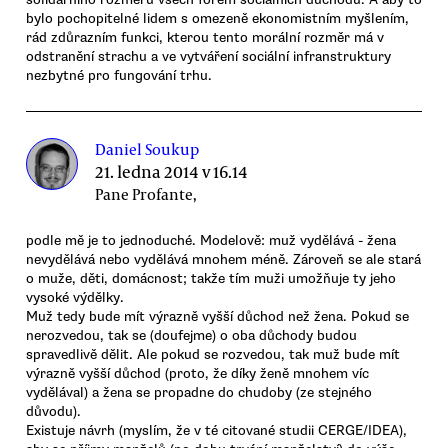
bylo pochopitelné lidem s omezeně ekonomistním myšlením,
rád zdůrazním funkci, kterou tento morální rozměr má v
odstranění strachu a ve vytváření sociální infranstruktury
nezbytné pro fungování trhu.
Daniel Soukup
21. ledna 2014 v 16.14
Pane Profante,
podle mě je to jednoduché. Modelově: muž vydělává - žena
nevydělává nebo vydělává mnohem méně. Zároveň se ale stará
o muže, děti, domácnost; takže tím muži umožňuje ty jeho
vysoké výdělky.
Muž tedy bude mít výrazně vyšší důchod než žena. Pokud se
nerozvedou, tak se (doufejme) o oba důchody budou
spravedlivě dělit. Ale pokud se rozvedou, tak muž bude mít
výrazně vyšší důchod (proto, že díky ženě mnohem víc
vydělával) a žena se propadne do chudoby (ze stejného
důvodu).
Existuje návrh (myslím, že v té citované studii CERGE/IDEA),