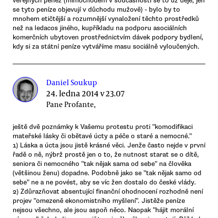
veřejných peněz (mimochodem v současnosti se to už děje, jen
se tyto peníze objevují v důchodu mužově) - bylo by to
mnohem etičtější a rozumnější vynaložení těchto prostředků
než na ledacos jiného, kupříkladu na podporu asociálních
komerčních ubytoven prostřednictvím dávek podpory bydlení,
kdy si za státní peníze vytváříme masu sociálně vyloučených.
Daniel Soukup
24. ledna 2014 v 23.07
Pane Profante,
ještě dvě poznámky k Vašemu protestu proti "komodifikaci
mateřské lásky či obětavé úcty a péče o staré a nemocné."
1) Láska a úcta jsou jistě krásné věci. Jenže často nejde v první
řadě o ně, nýbrž prostě jen o to, že nutnost starat se o dítě,
seniora či nemocného "tak nějak sama od sebe" na člověka
(většinou ženu) dopadne. Podobně jako se "tak nějak samo od
sebe" ne a ne povést, aby se víc žen dostalo do české vlády.
2) Zdůrazňovat absentující finanční ohodnocení rozhodně není
projev "omezeně ekonomistního myšlení". Jistěže peníze
nejsou všechno, ale jsou aspoň něco. Naopak "hájit morální