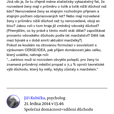
Jiná věc je, že tu zřejmě máme statisticky vykazatelný fat, že
rozvedené ženy mají v průměru o tolik a tolik nižší důchod než
kdo? Nerozvedené ženy se stejným rozhodným přijmem a
stejným počtem odpracovaných let? Nebo mají rozvedené
ženy v průměru nižší důchod než ty nerozvedené, oboji en
bloc? Jakou roli v tom hraje již zmíněný vdovský důchod?
(Přemýšlím, co by právě s tímto mohl stát dělat? započítávat
procento vdovského důchodu podle let manželství? Dělit tak
mezi bývalé a v době smrti aktuální manželky?)
Pokud se koukám na citovanou formulaci v souvislosti s
výzkumem CERGE/IDEA, pak příjem domácnosti jako celku,
který uvádíte, nehraje roli:
"...zatímco muži si rozvodem obvykle polepší, pro ženy to
znamená průměrný měsíční propad o 7,1 % oproti teoretické
výši důchodu, který by měly, kdyby zůstaly s manželem."
Jiří Kubička
, psycholog
21. ledna 2014 v 13.46
Společná domácnost=sdílení důchodu