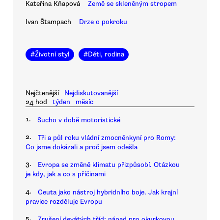
Kateřina Kňapová
Země se skleněným stropem
Ivan Štampach
Drze o pokroku
#
Životní styl
#
Děti, rodina
Nejčtenější
Nejdiskutovanější
24 hod
týden
měsíc
1.
Sucho v době motoristické
2.
Tři a půl roku vládní zmocněnkyní pro Romy:
Co jsme dokázali a proč jsem odešla
3.
Evropa se změně klimatu přizpůsobí. Otázkou
je kdy, jak a co s příčinami
4.
Ceuta jako nástroj hybridního boje. Jak krajní
pravice rozděluje Evropu
5.
Zrušení devátých tříd: nápad pro okurkovou