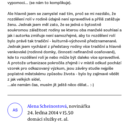
vypomoci... (se nám to komplikuje).
Ale hlavně jsem se zamyslel nad tím, proč se mi nezdálo, že
rozdělení rolí v rodině údajně není spravedlivé a příliš zatěžuje
ženu. Jednak jsem měl zato, že se jedná o bytostně
soukromou záležitost rodiny se kterou oba manželé souhlasí a
jak i autorka zmiňuje není samozřejmé, aby to rozdělení rolí
bylo právě tak tradiční - kulturně-výchovně předznamenané.
Jednak jsem vycházel z představy rodiny více tradiční a hlavně
venkovské (rodinné domky, činnosti nefinančně oceňované),
kde to rozdělení rolí je nebo může být daleko více spravedlivé.
A protože urbanizace pokročila zřejmě i v místě odkud pochází
vzorek pro odkazovaný výzkum, jsou závěry studie nejpíše
poplatné městskému způsobu života - bylo by zajímavé vědět
z jak velkých sídel,
...ale nemám čas, musím jít ještě něco dělat.. :-)
Alena Scheinostová
, novinářka
AS
24. ledna 2014 v 15.50
domácí služky et. al.