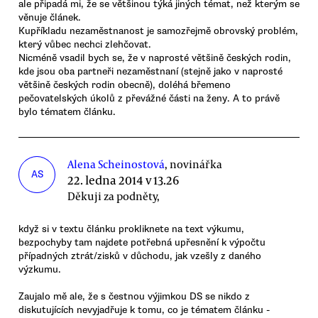
ale připadá mi, že se většinou týká jiných témat, než kterým se
věnuje článek.
Kupříkladu nezaměstnanost je samozřejmě obrovský problém,
který vůbec nechci zlehčovat.
Nicméně vsadil bych se, že v naprosté většině českých rodin,
kde jsou oba partneři nezaměstnaní (stejně jako v naprosté
většině českých rodin obecně), doléhá břemeno
pečovatelských úkolů z převážné části na ženy. A to právě
bylo tématem článku.
Alena Scheinostová
, novinářka
AS
22. ledna 2014 v 13.26
Děkuji za podněty,
když si v textu článku prokliknete na text výkumu,
bezpochyby tam najdete potřebná upřesnění k výpočtu
případných ztrát/zisků v důchodu, jak vzešly z daného
výzkumu.
Zaujalo mě ale, že s čestnou výjimkou DS se nikdo z
diskutujících nevyjadřuje k tomu, co je tématem článku -