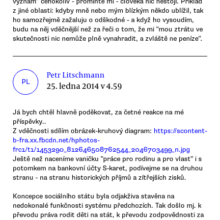
význam" čehokoliv - promiňte mi - člověka nic nestojí. Příklad
z jiné oblasti: kdyby mně nebo mým blízkým někdo ublížil, tak
ho samozřejmě zažaluju o odškodné - a když ho vysoudím,
budu na něj vděčnější než za řeči o tom, že mi "mou ztrátu ve
skutečnosti nic nemůže plně vynahradit, a zvláště ne peníze".
Petr Litschmann
PL
25. ledna 2014 v 4.59
Já bych chtěl hlavně poděkovat, za četné reakce na mé
příspěvky..
Z vděčnosti sdílím obrázek-kruhový diagram:
https://scontent-
b-fra.xx.fbcdn.net/hphotos-
frc1/t1/1453290_812646508762544_2046703499_n.jpg
Ještě než naceníme vaničku "práce pro rodinu a pro vlast" i s
potomkem na bankovní účty S-karet, podívejme se na druhou
stranu - na stranu historických příjmů a zítřejších zisků.
Koncepce sociálního státu byla odjakživa stavěna na
nedokonalé funkčnosti systému předchozích. Tak došlo mj. k
převodu práva rodit děti na stát, k převodu zodpovědnosti za