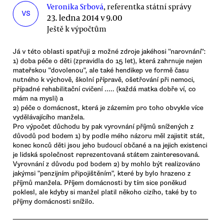
Veronika Srbová
, referentka státní správy
VS
23. ledna 2014 v 9.00
Ještě k výpočtům
Já v této oblasti spatřuji 2 možné zdroje jakéhosi "narovnání":
1) doba péče o děti (zpravidla do 15 let), která zahrnuje nejen
mateřskou "dovolenou", ale také hendikep ve formě času
nutného k výchově, školní přípravě, ošetřování při nemoci,
případné rehabilitační cvičení ..... (každá matka dobře ví, co
mám na mysli) a
2) péče o domácnost, která je zázemím pro toho obvykle více
vydělávajícího manžela.
Pro výpočet důchodu by pak vyrovnání příjmů snížených z
důvodů pod bodem 1) by podle mého názoru měl zajistit stát,
konec konců děti jsou jeho budoucí občané a na jejich existenci
je lidská společnost reprezentovaná státem zainteresovaná.
Vyrovnání z důvodu pod bodem 2) by mohlo být realizováno
jakýmsi "penzijním připojištěním", které by bylo hrazeno z
příjmů manžela. Příjem domácnosti by tím sice poněkud
poklesl, ale kdyby si manžel platil někoho cizího, také by to
příjmy domácnosti snížilo.