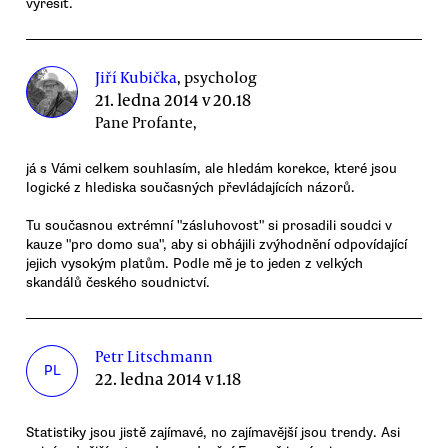
vyřešit.
Jiří Kubička
, psycholog
21. ledna 2014 v 20.18
Pane Profante,
já s Vámi celkem souhlasím, ale hledám korekce, které jsou
logické z hlediska současných převládajících názorů.
Tu současnou extrémní "zásluhovost" si prosadili soudci v
kauze "pro domo sua", aby si obhájili zvýhodnění odpovídající
jejich vysokým platům. Podle mě je to jeden z velkých
skandálů českého soudnictví.
Petr Litschmann
PL
22. ledna 2014 v 1.18
Statistiky jsou jistě zajímavé, no zajímavější jsou trendy. Asi