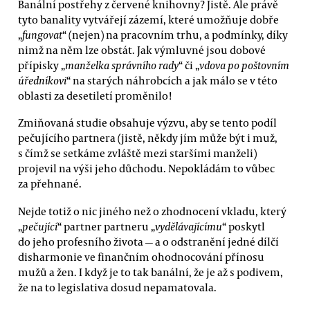
Banální postřehy z červené knihovny? Jistě. Ale právě
tyto banality vytvářejí zázemí, které umožňuje dobře
„
fungovat
“ (nejen) na pracovním trhu, a podmínky, díky
nimž na něm lze obstát. Jak výmluvné jsou dobové
přípisky „
manželka správního rady
“ či „
vdova po poštovním
úředníkovi
“ na starých náhrobcích a jak málo se v této
oblasti za desetiletí proměnilo!
Zmiňovaná studie obsahuje výzvu, aby se tento podíl
pečujícího partnera (jistě, někdy jím může být i muž,
s čímž se setkáme zvláště mezi staršími manželi)
projevil na výši jeho důchodu. Nepokládám to vůbec
za přehnané.
Nejde totiž o nic jiného než o zhodnocení vkladu, který
„
pečující
“ partner partneru „
vydělávajícímu
“ poskytl
do jeho profesního života — a o odstranění jedné dílčí
disharmonie ve finančním ohodnocování přínosu
mužů a žen. I když je to tak banální, že je až s podivem,
že na to legislativa dosud nepamatovala.