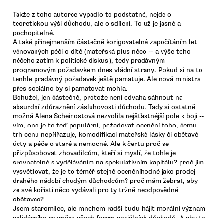
Takže z toho autorce vypadlo to podstatné, nejde o
teoretickou výši důchodu, ale o sdílení. To už je jasné a
pochopitelné.
A také přinejmenším částečně korigovatelné započítáním let
věnovaných péči o dítě (mateřská plus něco -- a výše toho
něčeho zatím k politické diskusi), tedy pradávným
programovým požadavkem dnes vládní strany. Pokud si na to
tenhle pradávný požadavek ještě pamatuje. Ale nová ministra
přes sociálno by si pamatovat mohla.
Bohužel, jen částečně, protože není odvaha sáhnout na
absurdní zdůraznění zásluhovosti důchodu. Tady si ostatně
možná Alena Scheinostová nezvolila nejšťastnéjší pole k boji --
vím, ono je to teď populární, požadovat ocenění toho, čemu
trh cenu nepřiřazuje, komodifikaci mateřské lásky či obětavé
úcty a péče o staré a nemocné. Ale k čertu proč se
přizpůsobovat zhovadilcům, kteří si myslí, že tohle je
srovnatelné s vyděláváním na spekulativním kapitálu? proč jim
vysvětlovat, že je to téměř stejně oceněníhodné jako prodej
drahého nádobí chudým důchodcům? proč mám žebrat, aby
ze své kořisti něco vydávali pro ty tržně neodpovědné
obětavce?
Jsem staromilec, ale mnohem radši budu hájit morální význam
solidárního rozměru všech forem sociálních důchodů. A aby to