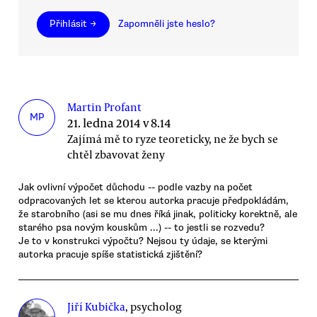
Přihlásit →
Zapomněli jste heslo?
Martin Profant
MP
21. ledna 2014 v 8.14
Zajímá mě to ryze teoreticky, ne že bych se
chtěl zbavovat ženy
Jak ovlivní výpočet důchodu -- podle vazby na počet
odpracovaných let se kterou autorka pracuje předpokládám,
že starobního (asi se mu dnes říká jinak, politicky korektně, ale
starého psa novým kouskům ...) -- to jestli se rozvedu?
Je to v konstrukci výpočtu? Nejsou ty údaje, se kterými
autorka pracuje spíše statistická zjištění?
Jiří Kubička
, psycholog