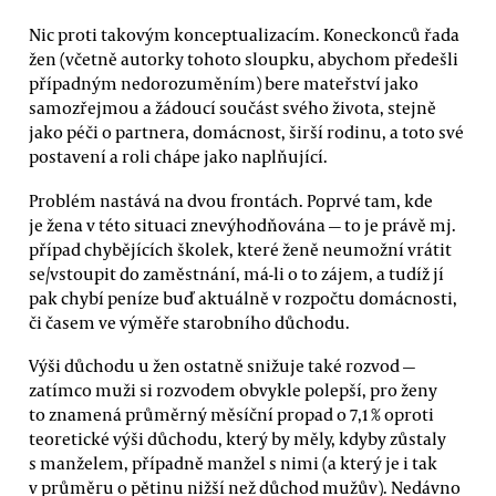
Nic proti takovým konceptualizacím. Koneckonců řada
žen (včetně autorky tohoto sloupku, abychom předešli
případným nedorozuměním) bere mateřství jako
samozřejmou a žádoucí součást svého života, stejně
jako péči o partnera, domácnost, širší rodinu, a toto své
postavení a roli chápe jako naplňující.
Problém nastává na dvou frontách. Poprvé tam, kde
je žena v této situaci znevýhodňována — to je právě mj.
případ chybějících školek, které ženě neumožní vrátit
se/vstoupit do zaměstnání, má-li o to zájem, a tudíž jí
pak chybí peníze buď aktuálně v rozpočtu domácnosti,
či časem ve výměře starobního důchodu.
Výši důchodu u žen ostatně snižuje také rozvod —
zatímco muži si rozvodem obvykle polepší, pro ženy
to znamená průměrný měsíční propad o 7,1 % oproti
teoretické výši důchodu, který by měly, kdyby zůstaly
s manželem, případně manžel s nimi (a který je i tak
v průměru o pětinu nižší než důchod mužův). Nedávno