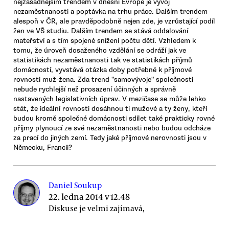
nejzásadnějším trendem v dnešní Evropě je vývoj
nezaměstnanosti a poptávka na trhu práce. Dalším trendem
alespoň v ČR, ale pravděpodobně nejen zde, je vzrůstající podíl
žen ve VŠ studiu. Dalším trendem se stává oddalování
mateřství a s tím spojené snížení počtu dětí. Vzhledem k
tomu, že úroveň dosaženého vzdělání se odráží jak ve
statistikách nezaměstnanosti tak ve statistikách příjmů
domácností, vyvstává otázka doby potřebné k příjmové
rovnosti muž-žena. Zda trend "samovývoje" společnosti
nebude rychlejší než prosazení účinných a správně
nastavených legislativních úprav. V mezičase se může lehko
stát, že ideální rovnosti dosáhnou ti mužové a ty ženy, kteří
budou kromě společné domácnosti sdílet také prakticky rovné
příjmy plynoucí ze své nezaměstnanosti nebo budou odcháze
za prací do jiných zemí. Tedy jaké příjmové nerovnosti jsou v
Německu, Francii?
Daniel Soukup
22. ledna 2014 v 12.48
Diskuse je velmi zajímavá,