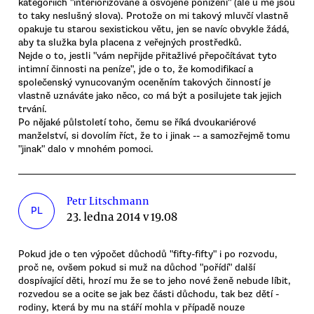
kategoriích "interiorizované a osvojené ponížení" (ale u mě jsou
to taky neslušný slova). Protože on mi takový mluvčí vlastně
opakuje tu starou sexistickou větu, jen se navíc obvykle žádá,
aby ta služka byla placena z veřejných prostředků.
Nejde o to, jestli "vám nepřijde přitažlivé přepočítávat tyto
intimní činnosti na peníze", jde o to, že komodifikací a
společenský vynucovaným oceněním takových činností je
vlastně uznáváte jako něco, co má být a posilujete tak jejich
trvání.
Po nějaké půlstoletí toho, čemu se říká dvoukariérové
manželství, si dovolím říct, že to i jinak -- a samozřejmě tomu
"jinak" dalo v mnohém pomoci.
Petr Litschmann
PL
23. ledna 2014 v 19.08
Pokud jde o ten výpočet důchodů "fifty-fifty" i po rozvodu,
proč ne, ovšem pokud si muž na důchod "pořídí" další
dospívající děti, hrozí mu že se to jeho nové ženě nebude líbit,
rozvedou se a ocite se jak bez části důchodu, tak bez dětí -
rodiny, která by mu na stáří mohla v případě nouze