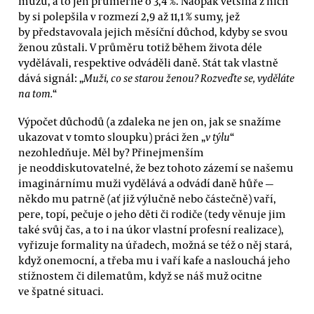
mužů, a to jen průměrně o 3,4 %. Naopak většina z nich
by si polepšila v rozmezí 2,9 až 11,1 % sumy, jež
by představovala jejich měsíční důchod, kdyby se svou
ženou zůstali. V průměru totiž během života déle
vydělávali, respektive odváděli daně. Stát tak vlastně
dává signál: „
Muži, co se starou ženou? Rozveďte se, vyděláte
na tom.
“
Výpočet důchodů (a zdaleka ne jen on, jak se snažíme
ukazovat v tomto sloupku) práci žen „
v týlu
“
nezohledňuje. Měl by? Přinejmenším
je neoddiskutovatelné, že bez tohoto zázemí se našemu
imaginárnímu muži vydělává a odvádí daně hůře —
někdo mu patrně (ať již výlučně nebo částečně) vaří,
pere, topí, pečuje o jeho děti či rodiče (tedy věnuje jim
také svůj čas, a to i na úkor vlastní profesní realizace),
vyřizuje formality na úřadech, možná se též o něj stará,
když onemocní, a třeba mu i vaří kafe a naslouchá jeho
stížnostem či dilematům, když se náš muž ocitne
ve špatné situaci.