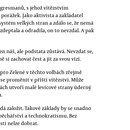
ngresmanů, s jehož vítězstvím
 porážek. Jako aktivista a zakladatel
ystém velkých stran a zdálo se, že nemá
 zdeptala a odradila, on to nevzdal. A pak
en náš, ale podstata zůstává. Nevzdat se,
 si zachovat čest a jít za svou vizí.
pro Zelené v těchto volbách zřejmě
e proměnit v příští vítězství. Může
bách utvoří malé levicové strany úderný
u.
dá založit. Takové základy by se snadno
pěchářství a technokratismu. Bez
sti nelze dobrat.