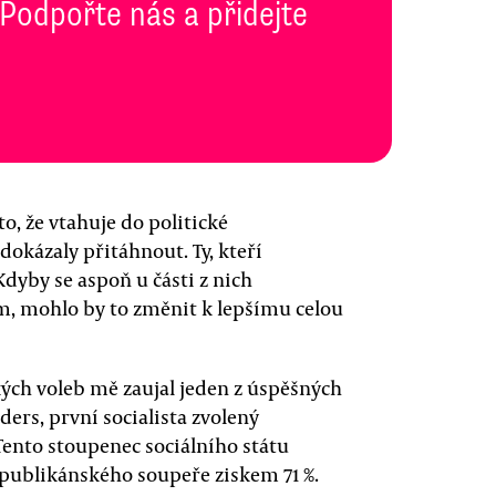
 Podpořte nás a přidejte
to, že vtahuje do politické
edokázaly přitáhnout. Ty, kteří
Kdyby se aspoň u části z nich
m, mohlo by to změnit k lepšímu celou
ých voleb mě zaujal jeden z úspěšných
ers, první socialista zvolený
Tento stoupenec sociálního státu
epublikánského soupeře ziskem 71 %.