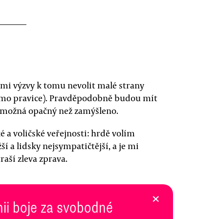
ami výzvy k tomu nevolit malé strany
tažmo pravice). Pravděpodobně budou mít
, možná opačný než zamýšleno.
ké a voličské veřejnosti: hrdě volím
í a lidsky nejsympatičtější, a je mi
raší zleva zprava.
×
inii boje za svobodné