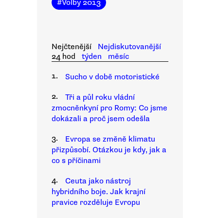
#
Volby 2013
Nejčtenější
Nejdiskutovanější
24 hod
týden
měsíc
1.
Sucho v době motoristické
2.
Tři a půl roku vládní
zmocněnkyní pro Romy: Co jsme
dokázali a proč jsem odešla
3.
Evropa se změně klimatu
přizpůsobí. Otázkou je kdy, jak a
co s příčinami
4.
Ceuta jako nástroj
hybridního boje. Jak krajní
pravice rozděluje Evropu