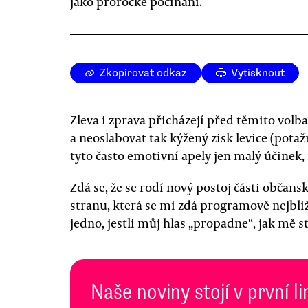
jako prorocké počínání.
Zkopírovat odkaz
Vytisknout
Zleva i zprava přicházejí před těmito volb
a neoslabovat tak kýžený zisk levice (po
tyto často emotivní apely jen malý účinek
Zdá se, že se rodí nový postoj části občans
stranu, která se mi zdá programově nejbližš
jedno, jestli můj hlas „propadne“, jak mě st
Naše noviny stojí v první l