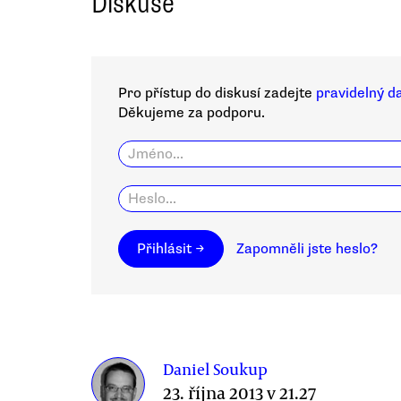
Diskuse
Pro přístup do diskusí zadejte
pravidelný d
Děkujeme za podporu.
Přihlásit →
Zapomněli jste heslo?
Daniel Soukup
23. října 2013 v 21.27