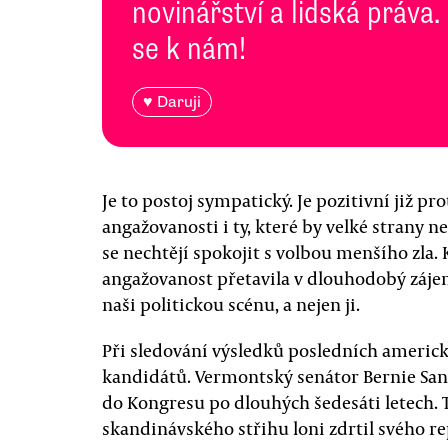
novinářství a lidská práva.
se k nám!
♥ Daruji
Je to postoj sympatický. Je pozitivní již pro
angažovanosti i ty, které by velké strany n
se nechtějí spokojit s volbou menšího zla. 
angažovanost přetavila v dlouhodobý záje
naši politickou scénu, a nejen ji.
Při sledování výsledků posledních americk
kandidátů. Vermontský senátor Bernie Sand
do Kongresu po dlouhých šedesáti letech. 
skandinávského střihu loni zdrtil svého r