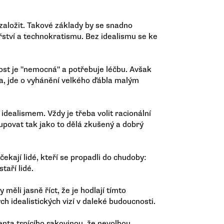
založit. Takové základy by se snadno
ství a technokratismu. Bez idealismu se ke
čnost je "nemocná" a potřebuje léčbu. Avšak
a, jde o vyhánění velkého ďábla malým
idealismem. Vždy je třeba volit racionální
upovat tak jako to dělá zkušený a dobrý
kají lidé, kteří se propadli do chudoby:
taří lidé.
 měli jasně říct, že je hodlají tímto
 idealistických vizí v daleké budoucnosti.
enta trpícího rakovinou, že nevolbou