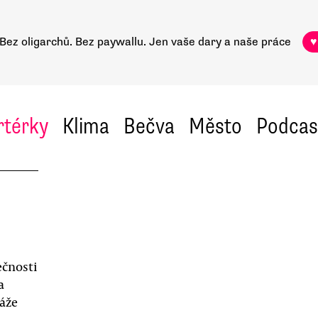
Bez oligarchů. Bez paywallu.
Jen vaše dary a naše práce
♥
rtérky
Klima
Bečva
Město
Podcas
ečnosti
a
áže