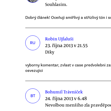
Souhlasím.
Dobrý článek! Oceňuji smířlivý a střízlivý tón i 
Robin Ujfaluši
RU
23. října 2013 v 21.55
Diky
vyborny komentar, zvlast v case predvolebni za
osvezujici
Bohumil Trávníček
BT
24. října 2013 v 6.48
Nevolbou menšího zla pravděpodo