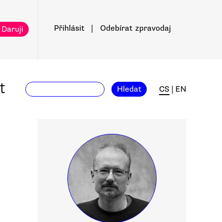
Přihlásit
|
Odebírat
zpravodaj
 Daruji
t
Hledat
CS
|
EN