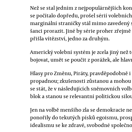
Než se stal jedním z nejpopulárnějších ko
se počítalo dopředu, prošel sérií volebních
marginální straničky stál mimo zavedený s
šanci prorazit. Jiné by série proher zřejmě
přišla vítězství, jedno za druhým.
Americký volební systém je zcela jiný než t
bojovat, umět se poučit z porážek, ale hlavně
Hlasy pro Změnu, Piráty, pravděpodobně i 
propadnou; zkušenosti zůstanou a mohou s
se stát, že v následujících sněmovních vol
blok a stanou se relevantní politickou silo
Jen na volbě menšího zla se demokracie ne
ponořily do tekutých písků egoismu, pros
idealismu se ke zdravé, svobodné společno