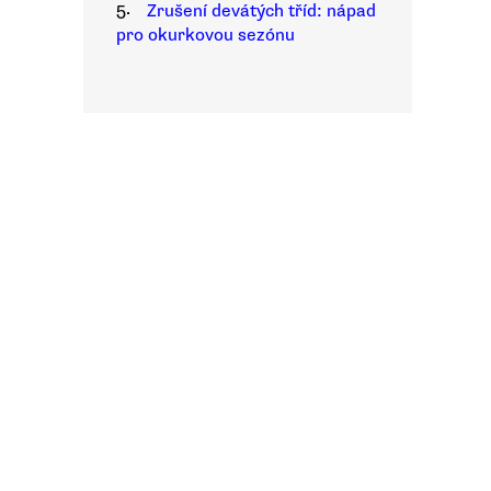
5.
Zrušení devátých tříd: nápad
pro okurkovou sezónu