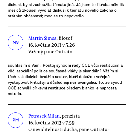
diskusi, by si zasloužila témata jiná. Já jsem teď třeba několik
měsíců zkoušel vyvolat diskusi k tématu nového zákona o
státním občanství; moc se to nepovedlo.
Martin Šimsa
, filosof
MŠ
16. května 2013 v 5.26
Vážený pane Outrato,
souhlasím s Vámi. Postoj synodní rady ČCE vůči restitucím a
vůči asociální politice současné vlády je skandální. Vážím si
těch katolických bratří a sester, kteří dokážou veřejně
vystupovat kritičtěji a důsledněji než evangelíci. To, že synod
ČCE schválil církevní restituce předem bianko je naprostá
ostuda.
Petrasek Milan
, penzista
PM
16. května 2013 v 7.59
O neviditelnosti ducha, pane Outrato -