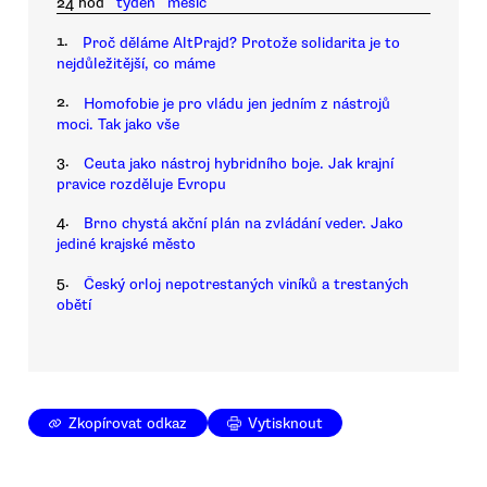
24 hod
týden
měsíc
1.
Proč děláme AltPrajd? Protože solidarita je to
nejdůležitější, co máme
2.
Homofobie je pro vládu jen jedním z nástrojů
moci. Tak jako vše
3.
Ceuta jako nástroj hybridního boje. Jak krajní
pravice rozděluje Evropu
4.
Brno chystá akční plán na zvládání veder. Jako
jediné krajské město
5.
Český orloj nepotrestaných viníků a trestaných
obětí
Zkopírovat odkaz
Vytisknout