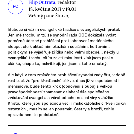
Filip Outrata
, redaktor
FO
15. května 2013 v 19.01
Vážený pane Šimso,
hluboce si vážím evangelické tradice a evangelických přátel.
Jen mě trochu mrzí, že synodní rada ČCE dokázala vydat
poměrně úderné prohlášení proti obnovení mariánského
sloupu, ale k aktuálním otázkám sociálním, kulturním,
politickým se vyjadřuje zřídka nebo velmi obecně... někdy u
evangelíků trochu cítím zajetí minulostí. Jak jsem psal v
článku, chápu to, nekritizuji, jen jsem z toho smutný.
Ale když v tom zmíněném prohlášení synodní rady čtu, v době
restitucí, že "pro křesťanské církve, dnes již ve společnosti
menšinové, bude tento krok (obnovení sloupu) s velkou
pravděpodobností znamenat oslabení díla společného
zvěstování evangelia a věrohodného nesení víry v Ježíše
Krista, které jsou společnou věcí římskokatolické církve i církví
ostatních", musím se jen pousmát. Sestry a bratři, tohle
opravdu není to podstatné.