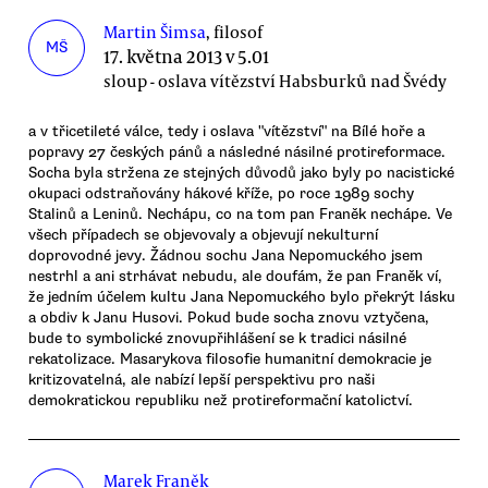
Martin Šimsa
, filosof
MŠ
17. května 2013 v 5.01
sloup - oslava vítězství Habsburků nad Švédy
a v třicetileté válce, tedy i oslava "vítězství" na Bílé hoře a
popravy 27 českých pánů a následné násilné protireformace.
Socha byla stržena ze stejných důvodů jako byly po nacistické
okupaci odstraňovány hákové kříže, po roce 1989 sochy
Stalinů a Leninů. Nechápu, co na tom pan Franěk nechápe. Ve
všech případech se objevovaly a objevují nekulturní
doprovodné jevy. Žádnou sochu Jana Nepomuckého jsem
nestrhl a ani strhávat nebudu, ale doufám, že pan Franěk ví,
že jedním účelem kultu Jana Nepomuckého bylo překrýt lásku
a obdiv k Janu Husovi. Pokud bude socha znovu vztyčena,
bude to symbolické znovupřihlášení se k tradici násilné
rekatolizace. Masarykova filosofie humanitní demokracie je
kritizovatelná, ale nabízí lepší perspektivu pro naši
demokratickou republiku než protireformační katolictví.
Marek Franěk