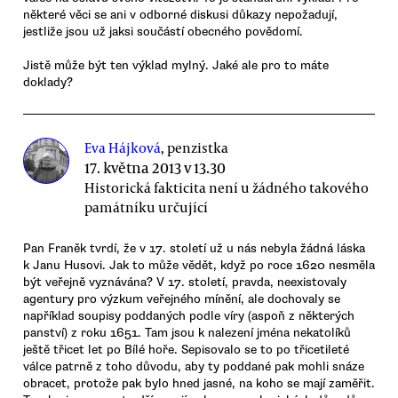
některé věci se ani v odborné diskusi důkazy nepožadují,
jestliže jsou už jaksi součástí obecného povědomí.
Jistě může být ten výklad mylný. Jaké ale pro to máte
doklady?
Eva Hájková
, penzistka
17. května 2013 v 13.30
Historická fakticita není u žádného takového
památníku určující
Pan Franěk tvrdí, že v 17. století už u nás nebyla žádná láska
k Janu Husovi. Jak to může vědět, když po roce 1620 nesměla
být veřejně vyznávána? V 17. století, pravda, neexistovaly
agentury pro výzkum veřejného mínění, ale dochovaly se
například soupisy poddaných podle víry (aspoň z některých
panství) z roku 1651. Tam jsou k nalezení jména nekatolíků
ještě třicet let po Bílé hoře. Sepisovalo se to po třicetileté
válce patrně z toho důvodu, aby ty poddané pak mohli snáze
obracet, protože pak bylo hned jasné, na koho se mají zaměřit.