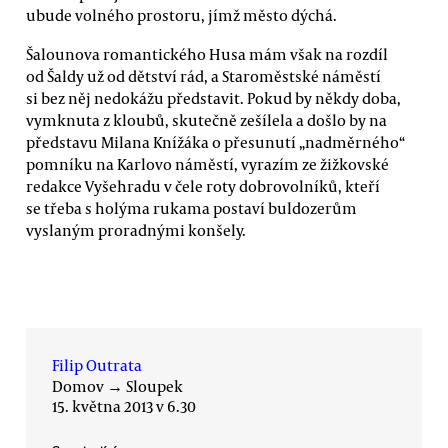
ubude volného prostoru, jímž město dýchá.
Šalounova romantického Husa mám však na rozdíl
od Šaldy už od dětství rád, a Staroměstské náměstí
si bez něj nedokážu představit. Pokud by někdy doba,
vymknuta z kloubů, skutečně zešílela a došlo by na
představu Milana Knížáka o přesunutí „nadměrného“
pomníku na Karlovo náměstí, vyrazím ze žižkovské
redakce Vyšehradu v čele roty dobrovolníků, kteří
se třeba s holýma rukama postaví buldozerům
vyslaným proradnými konšely.
Filip Outrata
Domov
→
Sloupek
15. května 2013 v 6.30