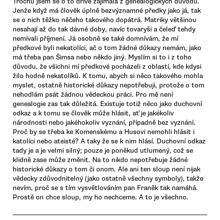
Trochu jsem se o to dříve zajímala z genealogických důvodů.
Jenže když má člověk úplně bezvýznamné předky jako já, tak
se o nich těžko něčeho takového dopátrá. Matriky většinou
nesahají až do tak dávné doby, navíc tovaryši a čeleď tehdy
nemívali příjmení. Já osobně se také domnívám, že mí
předkové byli nekatolíci, ač o tom žádné důkazy nemám, jako
má třeba pan Šimsa nebo někdo jiný. Myslím si to i z toho
důvodu, že všichni mí předkové pocházeli z oblastí, kde kdysi
žilo hodně nekatolíků. K tomu, abych si něco takového mohla
myslet, ostatně historické důkazy nepotřebuji, protože o tom
nehodlám psát žádnou vědeckou práci. Pro mě není
genealogie zas tak důležitá. Existuje totiž něco jako duchovní
odkaz a k tomu se člověk může hlásit, ať je jakékoliv
národnosti nebo jakéhokoliv vyznání, případně bez vyznání.
Proč by se třeba ke Komenskému a Husovi nemohli hlásit i
katolíci nebo ateisté? A taky že se k nim hlásí. Duchovní odkaz
tady je a je velmi silný; pouze je poněkud utlumený, což se
klidně zase může změnit. Na to nikdo nepotřebuje žádné
historické důkazy o tom či onom. Ale ani ten sloup není nijak
vědecky zdůvodnitelný (jako ostatně všechny symboly), takže
nevím, proč se s tím vysvětlováním pan Franěk tak namáhá.
Prostě on chce sloup, my ho nechceme. A to je všechno.