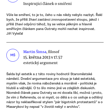
Inspirující článek o smíření
Vůle ke smíření, to je to, čeho u nás nikdy nebylo nazbyt. Řekl
bych, že příliš žhaví zastánci znovupostavení sloupu, jakož i
příliš žhaví odpůrci téhož, by se velice pěkným a hlavně
smířlivým článkem pana Outraty mohli nechat inspirovat.
Jiří Vyleťal
Martin Šimsa
, filosof
MŠ
15. května 2013 v 17.57
estetický argument
Šalda byl estetik a z této roviny hodnotil Staroměstské
náměstí. Dnešní argumentace pro sloup je také estetická,
myslím však, že rovina náboženská a morálně - politická je
hlubší a vážnější. O to šlo mimo jiné ve zdejších diskusích.
Nicméně článek pana Outraty se mi docela líbí, možná i proto,
že vím z Referenda, co si myslí, co dělá a o co usiluje a odlišný
názor by neklasifikoval stylem "pár bigotních protestantů" a o
Masarykovi by nepsal "v životě nebyl v archívu".