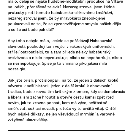
málo, dělají se nějaké hudebně-modlitební produkce na Vltavě
na lodích, přenášené televizí. Nezaregistroval jsem žádné
protesty proti tomuto habsbursko-církevnímu tmářství,
nezaregistroval jsem, že by mravokárci znepokojeně
poukazovali na to, že se zpronevěřujeme smyslu našich dějin -
a co že asi bude pak dál?
Aby toho nebylo málo, leckde se pořádávají Habsburské
slavnosti, pochodují tam vojáci v rakouských uniformách,
střílejí ostrostřelci, tu a tam přijede nějaký habsburský
arcivévoda a nikdo neprotestuje, nikdo se nepohoršuje, nikdo
se neznepokojuje. Spíše je to vnímáno jako jakási milá
nostalgie.
Jak jste přišli, protisloupaři, na to, že jeden z dalších kroků
návratu k naší historii, jeden z další kroků k obnovování
tradice, bude zrovna tím kritickým zlomem, kdy se demokracie
a liberalism začne hroutit a otevře cestu kamsi zpět (teď
nevím, jak to zrovna popsat, kam má vývoj nešťastně
směřovat, což asi nevadí, protože vy to určitě víte). Chtěl
bych nějaké důkazy, ne jen vševědoucí mrmlání a varovně
vztyčené ukazováčky.