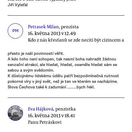
Jiří Vyleťal
Petrasek Milan
, penzista
PM
16. května 2013 v 12.49
Kdo z nás křesťanů se zde necítí být cizincem a
přesto je naší povinností věřit.
A kdo toho není schopen, tak nesmí boha nahradit žádnou
senzační atrakcí, ale hledat, hledat, osaměle hledat sám se
sebou a svým svědomím.
K důstojnému lidskému údělu patří bezpodmínečná nutnost
pokorné víry v jiný svět, než je ten ve kterém se nacházíme.
Slova Čechova také k zadumání ........bych řekl.
Eva Hájková
, penzistka
16. května 2013 v 18.41
Panu Petráskovi