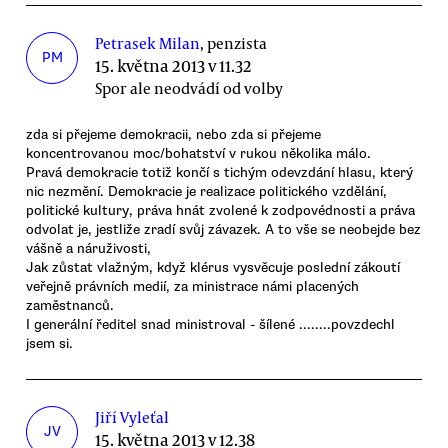
Petrasek Milan
, penzista
PM
15. května 2013 v 11.32
Spor ale neodvádí od volby
zda si přejeme demokracii, nebo zda si přejeme
koncentrovanou moc/bohatství v rukou několika málo.
Pravá demokracie totiž končí s tichým odevzdání hlasu, který
nic nezmění. Demokracie je realizace politického vzdělání,
politické kultury, práva hnát zvolené k zodpovédnosti a práva
odvolat je, jestliže zradí svůj závazek. A to vše se neobejde bez
vášně a náruživosti,
Jak zůstat vlažným, když klérus vysvěcuje poslední zákoutí
veřejně právních medií, za ministrace námi placených
zaměstnanců.
I generální ředitel snad ministroval - šílené ........povzdechl
jsem si.
Jiří Vyleťal
JV
15. května 2013 v 12.38