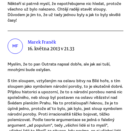
Někteří si patrně myslí, že nepotřebujeme nic hledat, protože
všechno už bylo nalezeno. Chtějí raději stavět sloupy.
Důvodem je jim to, že už tady jednou byly a jak to byly skvělé
časy!
Marek Franěk
MF
16. května 2013 v 21.33
Myslím, že to pan Outrata napsal dobře, ale jak asi tuší,
mnohými bude oslyšen.
S tím sloupem, vztyčeným na oslavu bitvy na Bílé hoře, s tím
sloupem jako symbolem národní poroby, to je skutečně dobré.
Přijdou historici a upozorní, že to s národní porobou nemá nic
společného, neb sloup byl postaven na oslavu vítězství nad
Švédem plenícím Prahu. Na to protisloupaři řeknou, že je to
úplně jedno, protože ať to bylo, jak bylo, jest sloup symbolem
národní poroby. Proti irracionalitě těžko bojovat, těžko
polemizovat. Podle teorie argumentace se jedná o falešný
argument „ad populum“, tedy „všichni lidé si to myslí“,
„všichni lidé to říkají“ za situace, kdy nevíme, co si všichni lidé