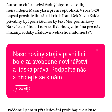
Autorem citátu nebyl žádný bigotní katolík,
nenávidějící Masaryka a první republiku. V roce 1929
napsal proslulý literární kritik František Xaver Šalda
půvabný, byť poněkud hořký text Mor pomníkový.
Na své aktuálnosti neztratil dodnes, zejména pro nás
Pražany, rodáky z Šaldova „velikého maloměsta“.
×
Naše noviny stojí v první linii
boje za svobodné novinářství
a lidská práva. Podpořte nás
a přidejte se k nám!
♥ Daruji
Uvědomil jsem si při sledování probíhající diskuse