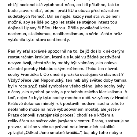
chtějí nacionalisté vytáhnout něco, co lidi přitáhne, tak to
bude „suverenita“, odpor proti EU a obava před návratem
sudetských Němců. Dál se nejde, každý realista ví, že není
možné, aby se lidé po 150 let stále se stejnou intenzitou
dojímali Lipany či Bílou Horou. Přišla poválečná krize,
nacismus, stalinismus, neoliberalismus, a série těchto hrůz
vytěsnila tyto staré sentimenty.
Pan Vyleťal správně upozornil na to, že již došlo k některým
restauračním krokům, která ale kupidivu žádné pozdvižení
nevyvolávají, přestože by mohly být vnímány jako oslava
národní poroby Habsburským režimem. Třeba ten návrat
sochy Františka I. Co dnešní pražské svatojánské slavnosti?
Vždyť přece Jan Nepomucký, ten neblahý světec doby temna,
byl v roce 1918 také symbolem všeho zlého, jeho sochy byly
ničeny jako symbol poroby a prohabsburského klerikalismu. A
teď, nejen že byly tyto sochy mnohde opět vztyčeny (v Hradci
Králové dokonce minulý rok postavili moderní sochu tohoto
neblahého muže na nově vybudovaném mostě), ale ještě v
Praze obnovili svatojanská procesí, chodí se s křížem a
relikviářem se světcovým jazykem v centru Prahy, zastavuje se
provoz, ulicí se vleče se průvod netolerantních katolíků
zpívající „Odkud Jene smutně kráčíš…", ba, aby toho nebylo