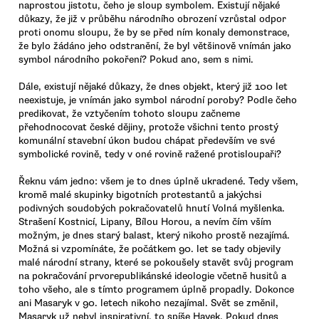
naprostou jistotu, čeho je sloup symbolem. Existují nějaké
důkazy, že již v průběhu národního obrození vzrůstal odpor
proti onomu sloupu, že by se před ním konaly demonstrace,
že bylo žádáno jeho odstranění, že byl většinově vnímán jako
symbol národního pokoření? Pokud ano, sem s nimi.
Dále, existují nějaké důkazy, že dnes objekt, který již 100 let
neexistuje, je vnímán jako symbol národní poroby? Podle čeho
predikovat, že vztyčením tohoto sloupu začneme
přehodnocovat české dějiny, protože všichni tento prostý
komunální stavební úkon budou chápat především ve své
symbolické rovině, tedy v oné rovině ražené protisloupaři?
Řeknu vám jedno: všem je to dnes úplně ukradené. Tedy všem,
kromě malé skupinky bigotních protestantů a jakýchsi
podivných soudobých pokračovatelů hnutí Volná myšlenka.
Strašení Kostnicí, Lipany, Bílou Horou, a nevím čím vším
možným, je dnes starý balast, který nikoho prostě nezajímá.
Možná si vzpomínáte, že počátkem 90. let se tady objevily
malé národní strany, které se pokoušely stavět svůj program
na pokračování prvorepublikánské ideologie včetně husitů a
toho všeho, ale s tímto programem úplně propadly. Dokonce
ani Masaryk v 90. letech nikoho nezajímal. Svět se změnil,
Masaryk už nebyl inspirativní, to spíše Hayek. Pokud dnes