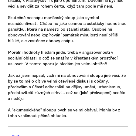
tradici, k Masarykovi i k jeho oponentům. Dovolím si být nad
věcí a nevidět za rohem čerta, když tam podle mě není.
Skutečně nechápu mariánský sloup jako symbol
nesnášenlivosti. Chápu ho jako cennou a esteticky hodnotnou
památku, která na náměstí po staletí stála. Osobně mi
obnovování nebo kopírování památek minulosti není příliš
blízké, ale zastánce obnovy chápu.
Morální hodnoty hledám jinde, třeba v angažovanosti v
sociální oblasti, o což se snažím v křesťanském prostředí
usilovat. V tomto sporu je hledám jen velmi obtížně.
Jak už jsem napsal, vadí mi na obnovování sloupu jiné věci: že
by se to mělo dít ve velmi otevřené diskusi s občany,
především s účastí odborníků na dějiny umění, urbanismus,
představitelů různých církví... což se (jaké překvapení) nedělo
a neděje.
A "ekumenického" sloupu bych se velmi obával. Mohla by z
toho vzniknout pěkná obludka.