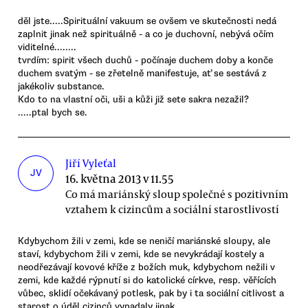
děl jste.....Spirituální vakuum se ovšem ve skutečnosti nedá
zaplnit jinak než spirituálně - a co je duchovní, nebývá očím
viditelné........
tvrdím: spirit všech duchů - počínaje duchem doby a konče
duchem svatým - se zřetelně manifestuje, ať se sestává z
jakékoliv substance.
Kdo to na vlastní oči, uši a kůži již sete sakra nezažil?
.....ptal bych se.
Jiří Vyleťal
JV
16. května 2013 v 11.55
Co má mariánský sloup společné s pozitivním
vztahem k cizincům a sociální starostlivostí
Kdybychom žili v zemi, kde se neničí mariánské sloupy, ale
staví, kdybychom žili v zemi, kde se nevykrádají kostely a
neodřezávají kovové kříže z božích muk, kdybychom nežili v
zemi, kde každé rýpnutí si do katolické církve, resp. věřících
vůbec, sklidí očekávaný potlesk, pak by i ta sociální citlivost a
starost o úděl cizinců vypadaly jinak.