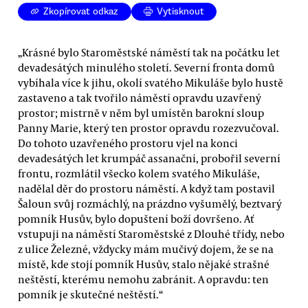
Zkopírovat odkaz
Vytisknout
„Krásné bylo Staroměstské náměstí tak na počátku let
devadesátých minulého století. Severní fronta domů
vybíhala více k jihu, okolí svatého Mikuláše bylo hustě
zastaveno a tak tvořilo náměstí opravdu uzavřený
prostor; mistrně v něm byl umístěn barokní sloup
Panny Marie, který ten prostor opravdu rozezvučoval.
Do tohoto uzavřeného prostoru vjel na konci
devadesátých let krumpáč assanační, probořil severní
frontu, rozmlátil všecko kolem svatého Mikuláše,
nadělal děr do prostoru náměstí. A když tam postavil
Šaloun svůj rozmáchlý, na prázdno vyšumělý, beztvarý
pomník Husův, bylo dopuštení boží dovršeno. Ať
vstupuji na náměstí Staroměstské z Dlouhé třídy, nebo
z ulice Železné, vždycky mám mučivý dojem, že se na
místě, kde stojí pomník Husův, stalo nějaké strašné
neštěstí, kterému nemohu zabránit. A opravdu: ten
pomník je skutečné neštěstí.“