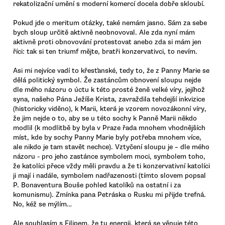
rekatolizační umění s moderní komercí docela dobře skloubí.
Pokud jde o meritum otázky, také nemám jasno. Sám za sebe
bych sloup určitě aktivně neobnovoval. Ale zda nyní mám
aktivně proti obnovování protestovat anebo zda si mám jen
říci: tak si ten triumf mějte, bratři konzervativci, to nevím.
Asi mi nejvíce vadí to křesťanské, tedy to, že z Panny Marie se
dělá politický symbol. Že zastáncům obnovení sloupu nejde
dle mého názoru o úctu k této prosté ženě velké víry, jejíhož
syna, našeho Pána Ježíše Krista, zavraždila tehdejší inkvizice
(historicky viděno), k Marii, která je vzorem novozákonní víry,
že jim nejde o to, aby se u této sochy k Panně Marii někdo
modlil (k modlitbě by byla v Praze řada mnohem vhodnějších
míst, kde by sochy Panny Marie byly potřeba mnohem více,
ale nikdo je tam stavět nechce). Vztyčení sloupu je – dle mého
názoru - pro jeho zastánce symbolem moci, symbolem toho,
že katolíci přece vždy měli pravdu a že ti konzervativní katolíci
ji mají i nadále, symbolem nadřazenosti (tímto slovem popsal
P. Bonaventura Bouše pohled katolíků na ostatní i za
komunismu). Zmínka pana Petráska o Rusku mi přijde trefná.
No, kéž se mýlím…
Ale souhlasím s Filipem, že tu energii, která se věnuje této