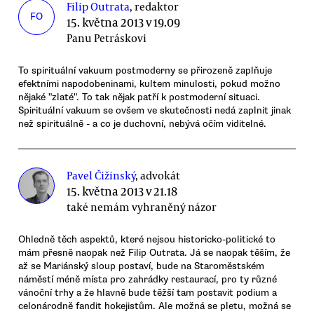
Filip Outrata
, redaktor
FO
15. května 2013 v 19.09
Panu Petráskovi
To spirituální vakuum postmoderny se přirozeně zaplňuje
efektními napodobeninami, kultem minulosti, pokud možno
nějaké "zlaté". To tak nějak patří k postmoderní situaci.
Spirituální vakuum se ovšem ve skutečnosti nedá zaplnit jinak
než spirituálně - a co je duchovní, nebývá očím viditelné.
Pavel Čižinský
, advokát
15. května 2013 v 21.18
také nemám vyhraněný názor
Ohledně těch aspektů, které nejsou historicko-politické to
mám přesně naopak než Filip Outrata. Já se naopak těším, že
až se Mariánský sloup postaví, bude na Staroměstském
náměstí méně místa pro zahrádky restaurací, pro ty různé
vánoční trhy a že hlavně bude těžší tam postavit podium a
celonárodně fandit hokejistům. Ale možná se pletu, možná se