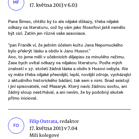
MF
17. května 2013 v 6.03
Pane Šimso, chtělo by to ale nějaké důkazy, třeba nějaké
odkazy na literaturu, což by vám jako filosofovi jistě nemělo
být cizí. Zatím jen různé vaše associace.
"pan Franěk ví, že jedním účelem kultu Jana Nepomuckého
bylo překrýt lásku a obdiv k Janu Husovi."
Ano, to jsme měli v učebnicích dějepisu za minulého režimu.
Zase bych uvítal odkazy na nějakou literaturu. Podle mých
znalostí v 17. století žádná láska a obdiv k Husovi nebyla. Ale
vy máte třeba nějaké přesnější, lepší, novější zdroje, vycházející
z aktuálního historického bádání, tak sem s nimi. Snad existují
i jiní spisovatelé, než Masaryk. Který navíc žádnou sochu, ani
žádný sloup nestrhával, a ani nevím, že by podobný skutek
přímo inicioval.
Filip Outrata
, redaktor
FO
17. května 2013 v 7.04
Milí kolegové