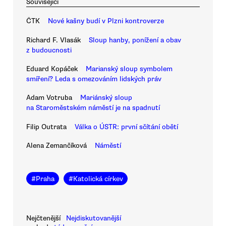
Související
ČTK
Nové kašny budí v Plzni kontroverze
Richard F. Vlasák
Sloup hanby, ponížení a obav
z budoucnosti
Eduard Kopáček
Marianský sloup symbolem
smíření? Leda s omezováním lidských práv
Adam Votruba
Mariánský sloup
na Staroměstském náměstí je na spadnutí
Filip Outrata
Válka o ÚSTR: první sčítání obětí
Alena Zemančíková
Náměstí
#
Praha
#
Katolická církev
Nejčtenější
Nejdiskutovanější