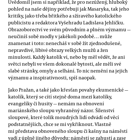
Uvědomil jsem si například, že pro nezúžený, hluboký
pohled na naše dějiny potřebuji jak Masaryka, tak jeho
kritiky, jako třeba břitkého a sžíravého katolického
publicistu a redaktora Vyšehradu Ladislava Jehličku.
Obrazoborectví ve svém původním a plném významu —
neučiníš sobě modly v jakékoli podobě… může
znamenat i toto: nenecháš v sobě žít zjednodušené,
nepravdivé, líbivé obrazy velkých mužů a žen
minulosti. Každý katolík ví, nebo by měl vědět, že ani
světci nebyli ve všem dokonalé bytosti, ale měli své
slabé stránky, omyly a selhání. To nic nemění na jejich
významu a inspirativnosti, spíš naopak.
Jako Pražan, a také jako křesťan povahy ekumenické —
katolík, který se cítí stejně doma mezi katolíky,
evangelíky či husity — nemám na obnovení
mariánského sloupu vyhraněný názor. Šílenství
sloupové, které tolik moudrých lidí odvádí od věcí
podstatnějších, chce se mi vykřiknout. Vlastně
mi představa obnoveného sloupu či kašny na náměstí
vadí z úplně jiného důvodu: náměstí se zahustí a zase