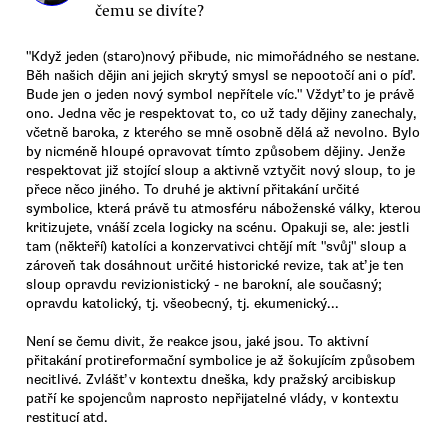
čemu se divíte?
"Když jeden (staro)nový přibude, nic mimořádného se nestane.
Běh našich dějin ani jejich skrytý smysl se nepootočí ani o píď.
Bude jen o jeden nový symbol nepřítele víc." Vždyť to je právě
ono. Jedna věc je respektovat to, co už tady dějiny zanechaly,
včetně baroka, z kterého se mně osobně dělá až nevolno. Bylo
by nicméně hloupé opravovat tímto způsobem dějiny. Jenže
respektovat již stojící sloup a aktivně vztyčit nový sloup, to je
přece něco jiného. To druhé je aktivní přitakání určité
symbolice, která právě tu atmosféru náboženské války, kterou
kritizujete, vnáší zcela logicky na scénu. Opakuji se, ale: jestli
tam (někteří) katolíci a konzervativci chtějí mít "svůj" sloup a
zároveň tak dosáhnout určité historické revize, tak ať je ten
sloup opravdu revizionistický - ne barokní, ale současný;
opravdu katolický, tj. všeobecný, tj. ekumenický...
Není se čemu divit, že reakce jsou, jaké jsou. To aktivní
přitakání protireformační symbolice je až šokujícím způsobem
necitlivé. Zvlášť v kontextu dneška, kdy pražský arcibiskup
patří ke spojencům naprosto nepřijatelné vlády, v kontextu
restitucí atd.