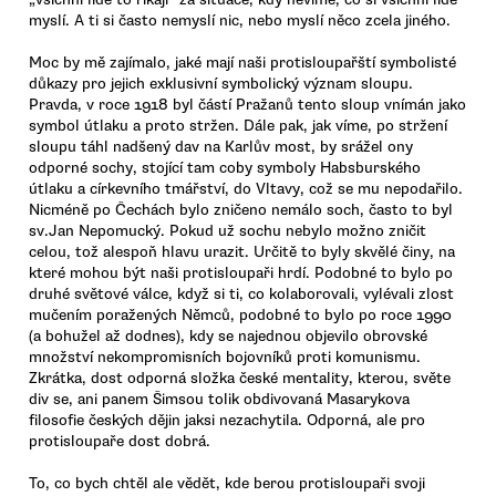
myslí. A ti si často nemyslí nic, nebo myslí něco zcela jiného.
Moc by mě zajímalo, jaké mají naši protisloupařští symbolisté
důkazy pro jejich exklusivní symbolický význam sloupu.
Pravda, v roce 1918 byl částí Pražanů tento sloup vnímán jako
symbol útlaku a proto stržen. Dále pak, jak víme, po stržení
sloupu táhl nadšený dav na Karlův most, by srážel ony
odporné sochy, stojící tam coby symboly Habsburského
útlaku a církevního tmářství, do Vltavy, což se mu nepodařilo.
Nicméně po Čechách bylo zničeno nemálo soch, často to byl
sv.Jan Nepomucký. Pokud už sochu nebylo možno zničit
celou, tož alespoň hlavu urazit. Určitě to byly skvělé činy, na
které mohou být naši protisloupaři hrdí. Podobné to bylo po
druhé světové válce, když si ti, co kolaborovali, vylévali zlost
mučením poražených Němců, podobné to bylo po roce 1990
(a bohužel až dodnes), kdy se najednou objevilo obrovské
množství nekompromisních bojovníků proti komunismu.
Zkrátka, dost odporná složka české mentality, kterou, světe
div se, ani panem Šimsou tolik obdivovaná Masarykova
filosofie českých dějin jaksi nezachytila. Odporná, ale pro
protisloupaře dost dobrá.
To, co bych chtěl ale vědět, kde berou protisloupaři svoji