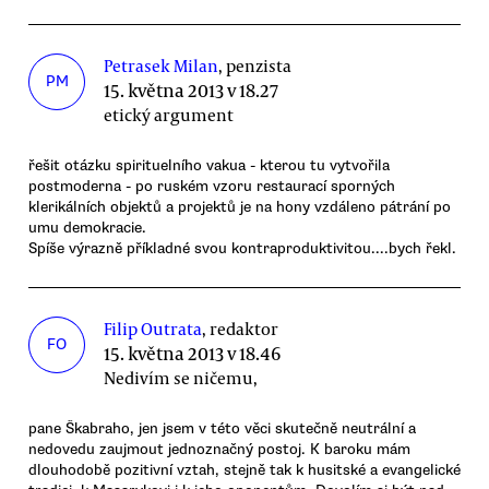
Petrasek Milan
, penzista
PM
15. května 2013 v 18.27
etický argument
řešit otázku spirituelního vakua - kterou tu vytvořila
postmoderna - po ruském vzoru restaurací sporných
klerikálních objektů a projektů je na hony vzdáleno pátrání po
umu demokracie.
Spíše výrazně příkladné svou kontraproduktivitou....bych řekl.
Filip Outrata
, redaktor
FO
15. května 2013 v 18.46
Nedivím se ničemu,
pane Škabraho, jen jsem v této věci skutečně neutrální a
nedovedu zaujmout jednoznačný postoj. K baroku mám
dlouhodobě pozitivní vztah, stejně tak k husitské a evangelické