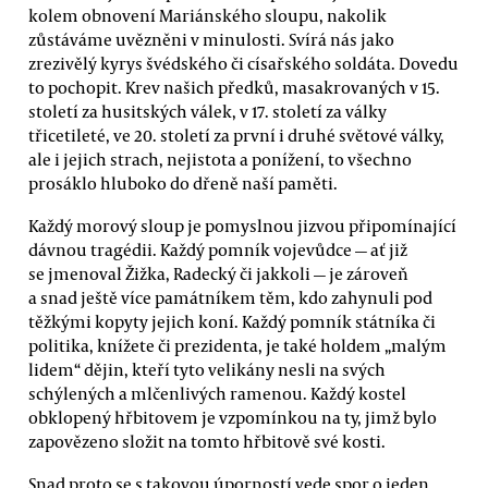
kolem obnovení Mariánského sloupu, nakolik
zůstáváme uvězněni v minulosti. Svírá nás jako
zrezivělý kyrys švédského či císařského soldáta. Dovedu
to pochopit. Krev našich předků, masakrovaných v 15.
století za husitských válek, v 17. století za války
třicetileté, ve 20. století za první i druhé světové války,
ale i jejich strach, nejistota a ponížení, to všechno
prosáklo hluboko do dřeně naší paměti.
Každý morový sloup je pomyslnou jizvou připomínající
dávnou tragédii. Každý pomník vojevůdce — ať již
se jmenoval Žižka, Radecký či jakkoli — je zároveň
a snad ještě více památníkem těm, kdo zahynuli pod
těžkými kopyty jejich koní. Každý pomník státníka či
politika, knížete či prezidenta, je také holdem „malým
lidem“ dějin, kteří tyto velikány nesli na svých
schýlených a mlčenlivých ramenou. Každý kostel
obklopený hřbitovem je vzpomínkou na ty, jimž bylo
zapovězeno složit na tomto hřbitově své kosti.
Snad proto se s takovou úporností vede spor o jeden