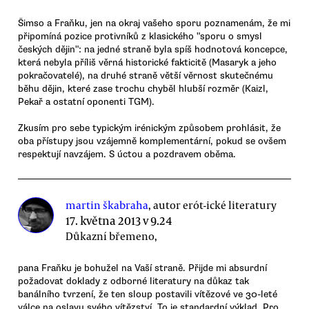
Šimso a Fraňku, jen na okraj vašeho sporu poznamenám, že mi
připomíná pozice protivníků z klasického "sporu o smysl
českých dějin": na jedné straně byla spíš hodnotová koncepce,
která nebyla příliš věrná historické fakticitě (Masaryk a jeho
pokračovatelé), na druhé straně větší věrnost skutečnému
běhu dějin, které zase trochu chyběl hlubší rozměr (Kaizl,
Pekař a ostatní oponenti TGM).
Zkusím pro sebe typickým irénickým způsobem prohlásit, že
oba přístupy jsou vzájemně komplementární, pokud se ovšem
respektují navzájem. S úctou a pozdravem oběma.
martin škabraha
, autor erót-ické literatury
17. května 2013 v 9.24
Důkazní břemeno,
pana Fraňku je bohužel na Vaší straně. Přijde mi absurdní
požadovat doklady z odborné literatury na důkaz tak
banálního tvrzení, že ten sloup postavili vítězové ve 30-leté
válce na oslavu svého vítězství. To je standardní výklad. Pro