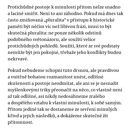
Protichůdné postoje k minulosti přitom nelze snadno
a lacině smířit. Není to ani záhodno. Pokud má dnes tak
často zmiňovaná „pluralita“ v přístupu k historické
paměti být něčím víc než líbivou frází, musí to být
skutečná pluralita: ne pouze několik odstínů
podobného světonázoru, ale soužití velice
protichůdných pohledů. Soužití, které ze své podstaty
nemůže být jen pokojné, třebaže jeho konflikty budou
nekrvavé.
Pokud nebudeme schopni tuto drsnou, ale pravdivou
a vnitřně bohatou rozmanitost unést, odlišné
zkušenosti a postoje neodmítat, ale ani se je nesnažit
myšlenkovými triky přeonačit na něco, co vlastně není
až tak odlišné, asi nikdy nedosáhneme zralého
a dospělého vztahu k vlastní minulosti, k sobě samým.
Přitom jedině tak se dostaneme ze sevření minulých
křivd a jejich následků, a dokážeme skutečně žít
přítomnost.