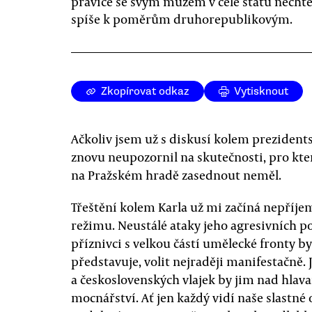
pravice se svým mužem v čele státu nechtě
spíše k poměrům druhorepublikovým.
Zkopírovat odkaz
Vytisknout
Ačkoliv jsem už s diskusí kolem prezident
znovu neupozornil na skutečnosti, pro kte
na Pražském hradě zasednout neměl.
Třeštění kolem Karla už mi začíná nepří
režimu. Neustálé ataky jeho agresivních p
příznivci s velkou částí umělecké fronty by
představuje, volit nejraději manifestačně. 
a československých vlajek by jim nad hlav
mocnářství. Ať jen každý vidí naše slastné o