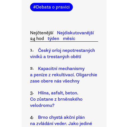
#
Debata o pravici
Nejčtenější
Nejdiskutovanější
24 hod
týden
měsíc
1.
Český orloj nepotrestaných
viníků a trestaných obětí
2.
Kapacitní mechanismy
a peníze z rekultivací. Oligarchie
zase obere nás všechny
3.
Hlína, asfalt, beton.
Co zůstane z brněnského
velodromu?
4.
Brno chystá akční plán
na zvládání veder. Jako jediné