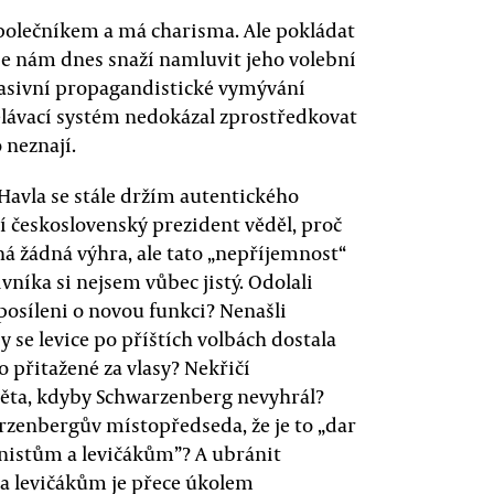
olečníkem a má charisma. Ale pokládat
 se nám dnes snaží namluvit jeho volební
masivní propagandistické vymývání
lávací systém nedokázal zprostředkovat
 neznají.
Havla se stále držím autentického
í československý prezident věděl, proč
ná žádná výhra, ale tato „nepříjemnost“
vníka si nejsem vůbec jistý. Odolali
osíleni o novou funkci? Nenašli
 se levice po příštích volbách dostala
o přitažené za vlasy? Nekřičí
věta, kdyby Schwarzenberg nevyhrál?
arzenbergův místopředseda, že je to „dar
nistům a levičákům”? A ubránit
a levičákům je přece úkolem