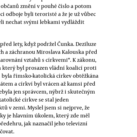
 občanů změní v pouhé číslo a potom
i odboje byli teroristé a že je už vůbec
těli nechat svými lebkami vydláždit
před lety, když podržel Čunka. Deziluze
h a záchranou Miroslava Kalouska před
narovnání vztahů s církvemi“. K zákonu,
a který byl prosazen vládní koalicí proti
 byla římsko-katolická církev obtěžkána
tem a církví byl vrácen až kamsi před
nebyla jen správcem, nýbrž i skutečným
tolické církve se stal jeden
ktů v zemi. Myslel jsem si nejprve, že
ky je hlavním úkolem, který zde měl
ředehru, jak naznačil jeho televizní
čovat.