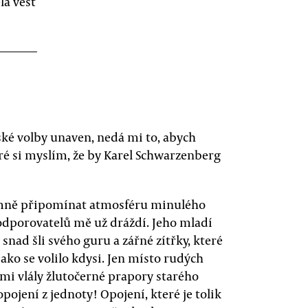
la vést
ské volby unaven, nedá mi to, abych
ré si myslím, že by Karel Schwarzenberg
jemně připomínat atmosféru minulého
odporovatelů mě už dráždí. Jeho mladí
 snad šli svého guru a zářné zítřky, které
Jako se volilo kdysi. Jen místo rudých
ami vlály žlutočerné prapory starého
pojení z jednoty! Opojení, které je tolik