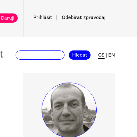
Přihlásit
|
Odebírat
zpravodaj
 Daruji
t
Hledat
CS
|
EN