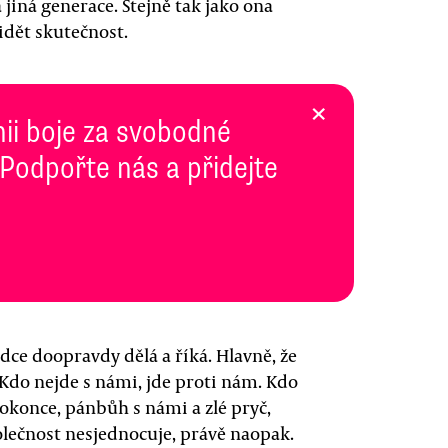
jiná generace. Stejně tak jako ona
idět skutečnost.
×
inii boje za svobodné
 Podpořte nás a přidejte
ůdce doopravdy dělá a říká. Hlavně, že
. Kdo nejde s námi, jde proti nám. Kdo
dokonce, pánbůh s námi a zlé pryč,
ečnost nesjednocuje, právě naopak.