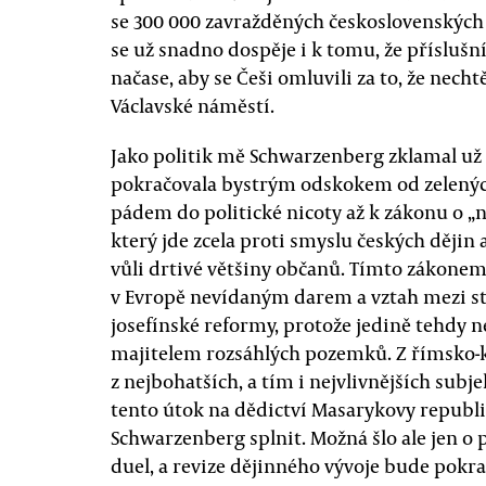
se 300 000 zavražděných československých
se už snadno dospěje i k tomu, že příslušníc
načase, aby se Češi omluvili za to, že nech
Václavské náměstí.
Jako politik mě Schwarzenberg zklamal už 
pokračovala bystrým odskokem od zelenýc
pádem do politické nicoty až k zákonu o „
který jde zcela proti smyslu českých dějin 
vůli drtivé většiny občanů. Tímto zákonem
v Evropě nevídaným darem a vztah mezi stá
josefínské reformy, protože jedině tehdy 
majitelem rozsáhlých pozemků. Z římsko-ka
z nejbohatších, a tím i nejvlivnějších subje
tento útok na dědictví Masarykovy republi
Schwarzenberg splnit. Možná šlo ale jen o p
duel, a revize dějinného vývoje bude pokra