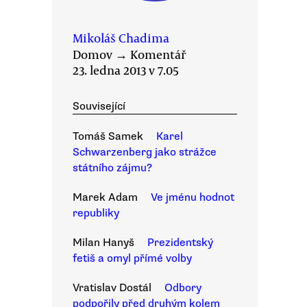
Mikoláš Chadima
Domov
→
Komentář
23. ledna 2013 v 7.05
Související
Tomáš Samek
Karel
Schwarzenberg jako strážce
státního zájmu?
Marek Adam
Ve jménu hodnot
republiky
Milan Hanyš
Prezidentský
fetiš a omyl přímé volby
Vratislav Dostál
Odbory
podpořily před druhým kolem