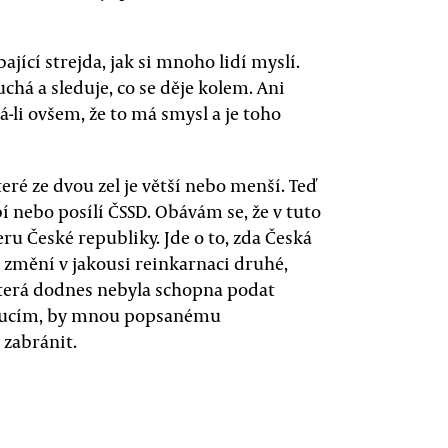
ící strejda, jak si mnoho lidí myslí.
chá a sleduje, co se děje kolem. Ani
á-li ovšem, že to má smysl a je toho
teré ze dvou zel je větší nebo menší. Teď
í nebo posílí ČSSD. Obávám se, že v tuto
eru České republiky. Jde o to, zda Česká
 změní v jakousi reinkarnaci druhé,
terá dodnes nebyla schopna podat
stitucím, by mnou popsanému
 zabránit.