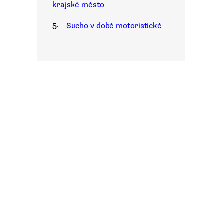
krajské město
5.
Sucho v době motoristické