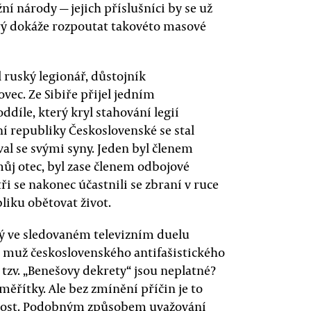
ní národy — jejich příslušníci by se už
erý dokáže rozpoutat takovéto masové
 ruský legionář, důstojník
vec. Ze Sibiře přijel jedním
ddíle, který kryl stahování legií
í republiky Československé se stal
l se svými syny. Jeden byl členem
ůj otec, byl zase členem odbojové
ři se nakonec účastnili se zbraní v ruce
liku obětovat život.
erý ve sledovaném televizním duelu
ní muž československého antifašistického
e tzv. „Benešovy dekrety“ jsou neplatné?
měřítky. Ale bez zmínění příčin je to
ečnost. Podobným způsobem uvažování