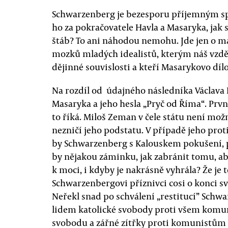
Schwarzenberg je bezesporu příjemným sp
ho za pokračovatele Havla a Masaryka, jak
štáb? To ani náhodou nemohu. Jde jen o 
mozků mladých idealistů, kterým náš vzdě
dějinné souvislosti a kteří Masarykovo dílo
Na rozdíl od údajného následníka Václava 
Masaryka a jeho hesla „Pryč od Říma“. Prvn
to říká. Miloš Zeman v čele státu není mož
nezničí jeho podstatu. V případě jeho proti
by Schwarzenberg s Kalouskem pokušení, p
by nějakou záminku, jak zabránit tomu, aby
k moci, i kdyby je nakrásně vyhrála? Že je t
Schwarzenbergovi příznivci cosi o konci s
Neřekl snad po schválení „restitucí” Schw
lidem katolické svobody proti všem komu
svobodu a zářné zítřky proti komunistům 