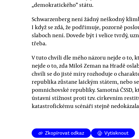
„demokratického” státu.
Schwarzenberg není žádný neškodný klimbaj
I když se zdá, že podřimuje, pozorně poslou
slaboch není. Dovede být i velice tvrdý, uzn
třeba.
V tuto chvíli dle mého názoru nejde o to, k
nejde o to, zda Miloš Zeman na Hradě oslab
chvíli se do jisté míry rozhoduje o charakt
republika zůstane laickým státem, nebo se
pomnichovské republiky. Samotná ČSSD, k
ústavní stížnost proti tzv. církevním re
katastrofickému scénáři stejně nedokázala
Zkopírovat odkaz
Vytisknout