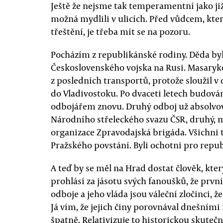
Ještě že nejsme tak temperamentní jako již
možná mydlili v ulicích. Před vůdcem, kt
třeštění, je třeba mít se na pozoru.
Pocházím z republikánské rodiny. Děda byl
Československého vojska na Rusi. Masaryko
z posledních transportů, protože sloužil v o
do Vladivostoku. Po dvaceti letech budován
odbojářem znovu. Druhý odboj už absolvova
Národního střeleckého svazu ČSR, druhý, m
organizace Zpravodajská brigáda. Všichni t
Pražského povstání. Byli ochotni pro repub
A teď by se měl na Hrad dostat člověk, kt
prohlásí za jásotu svých fanoušků, že prv
odboje a jeho vláda jsou váleční zločinci, ž
Já vím, že jejich činy porovnával dnešními 
špatně. Relativizuje to historickou skut