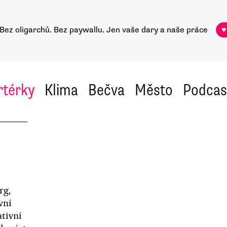
Bez oligarchů. Bez paywallu.
Jen vaše dary a naše práce
♥
rtérky
Klima
Bečva
Město
Podcas
rg,
vní
ativní