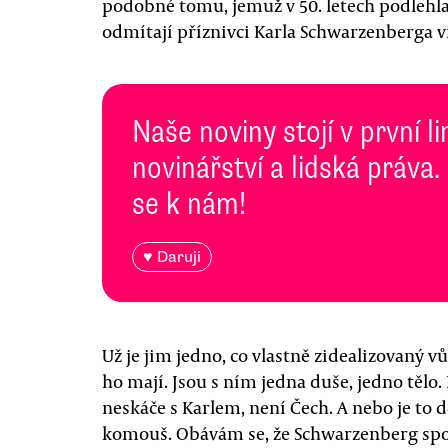
podobné tomu, jemuž v 50. letech podlehla 
odmítají příznivci Karla Schwarzenberga v
Naše noviny stojí v první l
novinářství a lidská práva.
se k nám!
♥ Daruji
Už je jim jedno, co vlastně zidealizovaný v
ho mají. Jsou s ním jedna duše, jedno tělo
neskáče s Karlem, není Čech. A nebo je to 
komouš. Obávám se, že Schwarzenberg spol