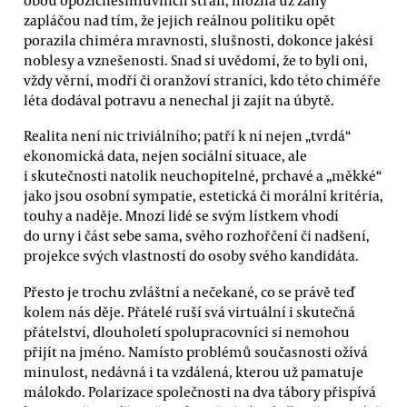
zapláčou nad tím, že jejich reálnou politiku opět
porazila chiméra mravnosti, slušnosti, dokonce jakési
noblesy a vznešenosti. Snad si uvědomí, že to byli oni,
vždy věrní, modří či oranžoví straníci, kdo této chiméře
léta dodával potravu a nenechal ji zajít na úbytě.
Realita není nic triviálního; patří k ní nejen „tvrdá“
ekonomická data, nejen sociální situace, ale
i skutečnosti natolik neuchopitelné, prchavé a „měkké“
jako jsou osobní sympatie, estetická či morální kritéria,
touhy a naděje. Mnozí lidé se svým lístkem vhodí
do urny i část sebe sama, svého rozhořčení či nadšení,
projekce svých vlastností do osoby svého kandidáta.
Přesto je trochu zvláštní a nečekané, co se právě teď
kolem nás děje. Přátelé ruší svá virtuální i skutečná
přátelství, dlouholetí spolupracovníci si nemohou
přijít na jméno. Namísto problémů současnosti ožívá
minulost, nedávná i ta vzdálená, kterou už pamatuje
málokdo. Polarizace společnosti na dva tábory přispívá