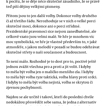
k pocitu, že se děje něco skutečně zásadního, že se právě
teď píší dějiny velkými písmeny.
Přitom jsou to jen další volby. Dokonce volby druhého
či až třetího řádu. Nerozhoduje se v nich o velké porci
skutečné moci, dokonce ani o porci střídmé.
Prezidentské pravomoci sice nejsou zanedbatelné, ale
celkově vzato jsou velmi malé. Ve hře je mnohem víc
moc symbolická, ve hře je vlastně především to, v jaké
atmosféře, s jakou melodií v pozadí se budou odehrávat
skutečné střety o naši současnost a budoucnost.
To není málo. Rozhodně je to dost pro to, poctivě ještě
jednou zvážit všechna pro a proti a jít volit. I kdyby
to měla být volba jen o maličko menšího zla. I kdyby
to měla být volba ryze taktická, volba hlavy proti srdci.
I kdyby to měla být volba nejistá, volba se skrytou či
zjevnou pochybností.
Najdou se ale určitě i takoví, kteří do poslední chvíle
nedokážou přesvědčit sebe sama, že jedna z alternativ