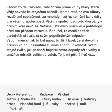
Jenom to dál rozvedu. Tato forma přímé volby hlavy státu
vždy povede ke stejnému scénáři. Kompletně na dva tábory
rozdělené společnosti za mnohdy nestravitelnými kandidáty
pro většinu společnosti. Většina společnosti tyto dva pány v
prvním kole nevolila. Většina ústavních právníků a politologů
před tím předem varovala. Bohužel, ta menšina těch
partajních si stála za svým populistickým nápadem.
Vzpomínám si, jak tu byl napadán Jiří Havel, že si dovolil s
přímou volbou nesouhlasit. Dnes shodou okolností vidím
stejné tváře, jak se snaží bagatelizovat dopady této volby a
snaží se odradit voliče od voleb. To je mi pěkná fraška....
Deník Referendum:
Redakce
|
Všichni
autoři
|
Vydavatel
|
Etický kodex
|
Diskuse
|
Nabídky
práce
|
Nadační fond
|
Bluesky
|
Inzerce
|
null
|
Partneři