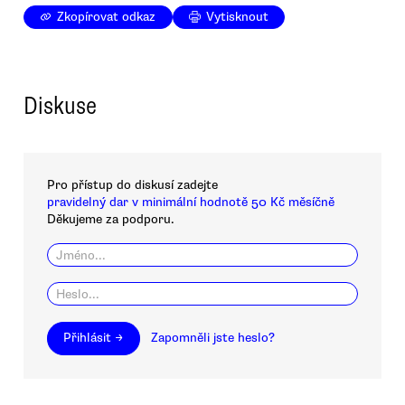
Zkopírovat odkaz
Vytisknout
Diskuse
Pro přístup do diskusí zadejte
pravidelný dar v minimální hodnotě 50 Kč měsíčně
Děkujeme za podporu.
Přihlásit →
Zapomněli jste heslo?