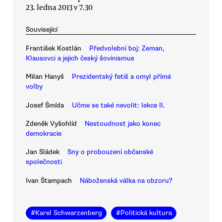
23. ledna 2013 v 7.30
Související
František Kostlán
Předvolební boj: Zeman,
Klausovci a jejich český šovinismus
Milan Hanyš
Prezidentský fetiš a omyl přímé
volby
Josef Šmída
Učme se také nevolit: lekce II.
Zdeněk Vyšohlíd
Nestoudnost jako konec
demokracie
Jan Sládek
Sny o probouzení občanské
společnosti
Ivan Štampach
Náboženská válka na obzoru?
#
Karel Schwarzenberg
#
Politická kultura