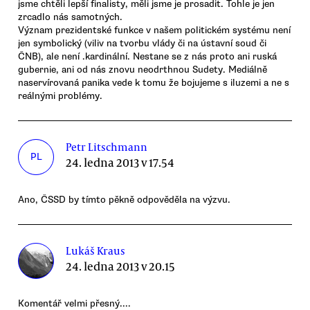
jsme chtěli lepší finalisty, měli jsme je prosadit. Tohle je jen
zrcadlo nás samotných.
Význam prezidentské funkce v našem politickém systému není
jen symbolický (viliv na tvorbu vlády či na ústavní soud či
ČNB), ale není .kardinální. Nestane se z nás proto ani ruská
gubernie, ani od nás znovu neodrthnou Sudety. Mediálně
naservírovaná panika vede k tomu že bojujeme s iluzemi a ne s
reálnými problémy.
Petr Litschmann
PL
24. ledna 2013 v 17.54
Ano, ČSSD by tímto pěkně odpověděla na výzvu.
Lukáš Kraus
24. ledna 2013 v 20.15
Komentář velmi přesný....