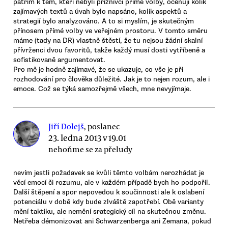
patřím k těm, kteří nebyli příznivci přímé volby, oceňuji kolik
zajímavých textů a úvah bylo napsáno, kolik aspektů a
strategií bylo analyzováno. A to si myslím, je skutečným
přínosem přímé volby ve veřejném prostoru. V tomto směru
máme (tady na DR) vlastně štěstí, že tu nejsou žádní skalní
přívrženci dvou favoritů, takže každý musí dosti vytříbeně a
sofistikovaně argumentovat.
Pro mě je hodně zajímavé, že se ukazuje, co vše je při
rozhodování pro člověka důležité. Jak je to nejen rozum, ale i
emoce. Což se týká samozřejmě všech, mne nevyjímaje.
Jiří Dolejš
, poslanec
23. ledna 2013 v 19.01
nehoňme se za přeludy
nevím jestli požadavek se kvůli těmto volbám nerozhádat je
věcí emocí či rozumu, ale v každém případě bych ho podpořil.
Další štěpení a spor nepovedou k součinnosti ale k oslabení
potenciálu v době kdy bude zlváště zapotřebí. Obě varianty
mění taktiku, ale nemění srategický cíl na skutečnou změnu.
Netřeba démonizovat ani Schwarzenberga ani Zemana, pokud