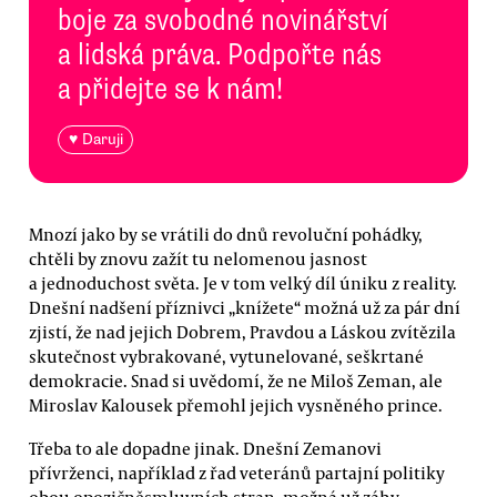
boje za svobodné novinářství
a lidská práva. Podpořte nás
a přidejte se k nám!
♥ Daruji
Mnozí jako by se vrátili do dnů revoluční pohádky,
chtěli by znovu zažít tu nelomenou jasnost
a jednoduchost světa. Je v tom velký díl úniku z reality.
Dnešní nadšení příznivci „knížete“ možná už za pár dní
zjistí, že nad jejich Dobrem, Pravdou a Láskou zvítězila
skutečnost vybrakované, vytunelované, seškrtané
demokracie. Snad si uvědomí, že ne Miloš Zeman, ale
Miroslav Kalousek přemohl jejich vysněného prince.
Třeba to ale dopadne jinak. Dnešní Zemanovi
přívrženci, například z řad veteránů partajní politiky
obou opozičněsmluvních stran, možná už záhy