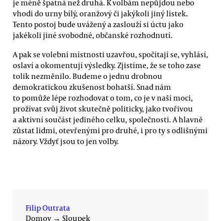
je méně špatná než druhá. K volbám nepůjdou nebo
vhodí do urny bílý, oranžový či jakýkoli jiný lístek.
Tento postoj bude uvážený a zaslouží si úctu jako
jakékoli jiné svobodné, občanské rozhodnutí.
A pak se volební místnosti uzavřou, spočítají se, vyhlásí,
oslaví a okomentují výsledky. Zjistíme, že se toho zase
tolik nezměnilo. Budeme o jednu drobnou
demokratickou zkušenost bohatší. Snad nám
to pomůže lépe rozhodovat o tom, co je v naší moci,
prožívat svůj život skutečně politicky, jako tvořivou
a aktivní součást jediného celku, společnosti. A hlavně
zůstat lidmi, otevřenými pro druhé, i pro ty s odlišnými
názory. Vždyť jsou to jen volby.
Filip Outrata
Domov
→
Sloupek