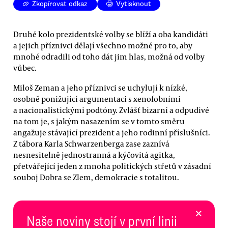
Zkopírovat odkaz
Vytisknout
Druhé kolo prezidentské volby se blíží a oba kandidáti
a jejich příznivci dělají všechno možné pro to, aby
mnohé odradili od toho dát jim hlas, možná od volby
vůbec.
Miloš Zeman a jeho příznivci se uchylují k nízké,
osobně ponižující argumentaci s xenofobními
a nacionalistickými podtóny. Zvlášť bizarní a odpudivé
na tom je, s jakým nasazením se v tomto směru
angažuje stávající prezident a jeho rodinní příslušníci.
Z tábora Karla Schwarzenberga zase zaznívá
nesnesitelně jednostranná a kýčovitá agitka,
přetvářející jeden z mnoha politických střetů v zásadní
souboj Dobra se Zlem, demokracie s totalitou.
×
Naše noviny stojí v první linii