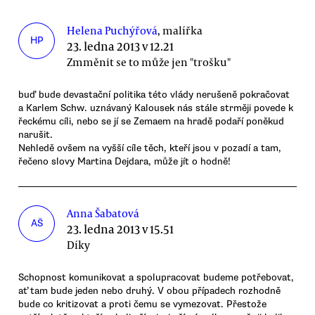
Helena Puchýřová
, malířka
HP
23. ledna 2013 v 12.21
Zmměnit se to může jen "trošku"
buď bude devastační politika této vlády nerušeně pokračovat
a Karlem Schw. uznávaný Kalousek nás stále strměji povede k
řeckému cíli, nebo se jí se Zemaem na hradě podaří poněkud
narušit.
Nehledě ovšem na vyšší cíle těch, kteří jsou v pozadí a tam,
řečeno slovy Martina Dejdara, může jít o hodně!
Anna Šabatová
AŠ
23. ledna 2013 v 15.51
Díky
Schopnost komunikovat a spolupracovat budeme potřebovat,
ať tam bude jeden nebo druhý. V obou případech rozhodně
bude co kritizovat a proti čemu se vymezovat. Přestože