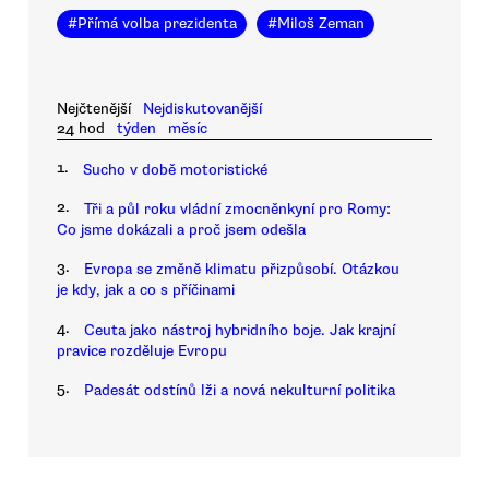
#
Přímá volba prezidenta
#
Miloš Zeman
Nejčtenější
Nejdiskutovanější
24 hod
týden
měsíc
1.
Sucho v době motoristické
2.
Tři a půl roku vládní zmocněnkyní pro Romy:
Co jsme dokázali a proč jsem odešla
3.
Evropa se změně klimatu přizpůsobí. Otázkou
je kdy, jak a co s příčinami
4.
Ceuta jako nástroj hybridního boje. Jak krajní
pravice rozděluje Evropu
5.
Padesát odstínů lži a nová nekulturní politika