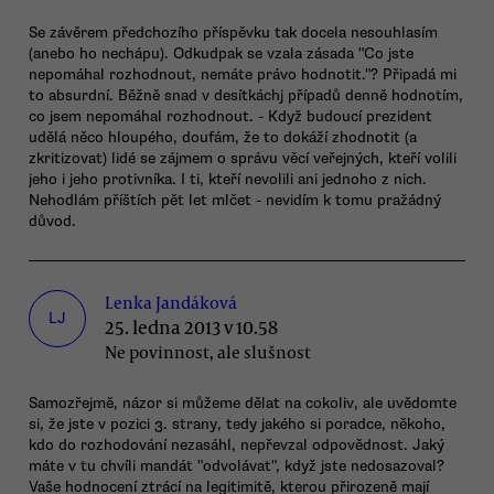
Se závěrem předchozího příspěvku tak docela nesouhlasím
(anebo ho nechápu). Odkudpak se vzala zásada "Co jste
nepomáhal rozhodnout, nemáte právo hodnotit."? Připadá mi
to absurdní. Běžně snad v desítkáchj případů denně hodnotím,
co jsem nepomáhal rozhodnout. - Když budoucí prezident
udělá něco hloupého, doufám, že to dokáží zhodnotit (a
zkritizovat) lidé se zájmem o správu věcí veřejných, kteří volili
jeho i jeho protivníka. I ti, kteří nevolili ani jednoho z nich.
Nehodlám příštích pět let mlčet - nevidím k tomu pražádný
důvod.
Lenka Jandáková
LJ
25. ledna 2013 v 10.58
Ne povinnost, ale slušnost
Samozřejmě, názor si můžeme dělat na cokoliv, ale uvědomte
si, že jste v pozici 3. strany, tedy jakého si poradce, někoho,
kdo do rozhodování nezasáhl, nepřevzal odpovědnost. Jaký
máte v tu chvíli mandát "odvolávat", když jste nedosazoval?
Vaše hodnocení ztrácí na legitimitě, kterou přirozeně mají