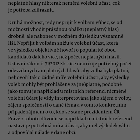
neplatné hlasy nikterak nemění volební účast, což
je potřeba zdůraznit.
Druhá možnost, tedy nepřijít k volbám vůbec, se od
možnosti vhodit prázdnou obálku (neplatný hlas)
drobně, ale nakonec v možném důsledku významně
liší. Nepřijít k volbám snižuje volební účast, která
ve výsledku objektivně hovoří o popularitě obou
kandidátů daleko více, než počet neplatných hlasů.
Ústavní zákon č. 71/2012 Sb. sice neurčuje potřebný počet
odevzdaných ani platných hlasů, aby volba byla platná,
nehovoří tak o žádné míře volební účasti, aby výsledky
voleb mohly být prohlášeny za (ne)platné, podobně
jako tomu je například u místních referend, nicméně
volební účast je vždy interpretována jako zájem o volby,
zájem společnosti o dané téma a v tomto konkrétním
případě zájmem o to, kdo se stane prezidentem ČR.
Právě z tohoto důvodu se například u místních referend
nastavuje potřebná míra účasti, aby měl výsledek váhu
a odpovídal náladě v dané obci.