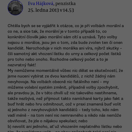
Eva Hájková
, penzistka
25. ledna 2013 v 14.53
Chtěla bych se se vyjádřit k otázce, co je při volbách morální a
co ne, a sice tak, že morální je v tomto případě to, co
konkrétní člověk jako morální sám cítí a uznává. Tyto volby
nejsou o morálce, jsou jen o tom, zda bude zvolen ten či onen
kandidát. Nerozhoduje v nich morálka ani víra, nýbrž skutky –
čili samotný akt vhození lístku do urny a celkový počet lístků
pro toho nebo onoho. Rozhodne celkový počet a to je
nezvratný fakt!
My nemůžeme momentálně vůbec nic dělat se skutečností, že
jsme nuceni vybírat ze dvou kandidátů, z nichž žádný nám
nevyhovuje. Na volbách obecně nic fatálního není – my
můžeme volební systém změnit, případně volby zpochybnit,
ale pravdou je, že v této chvíli už nic takového nestihneme,
takže nezbývá, než přijmout takto namíchané karty jako fakt a
buď hrát nebo hru odmítnout, což v praxi znamená buď volit
a) jednoho z nevyhovujících kandidátů – tedy toho, kdo nám
vadí méně – na tom není nic nemravného a nikdo nás nemůže
obviňovat, že jde o nějakou spekulaci; nebo
b) nevolit ani jednoho, ať už vhozením neplatného lístku nebo