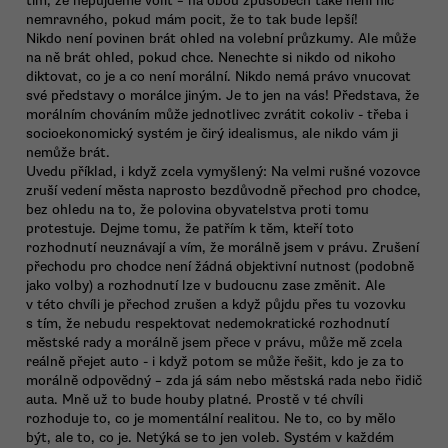
tím, že nepůjdeme volit – na obou způsobech také není nic
nemravného, pokud mám pocit, že to tak bude lepší!
Nikdo není povinen brát ohled na volební průzkumy. Ale může
na ně brát ohled, pokud chce. Nenechte si nikdo od nikoho
diktovat, co je a co není morální. Nikdo nemá právo vnucovat
své představy o morálce jiným. Je to jen na vás! Představa, že
morálním chováním může jednotlivec zvrátit cokoliv - třeba i
socioekonomický systém je čirý idealismus, ale nikdo vám ji
nemůže brát.
Uvedu příklad, i když zcela vymyšlený: Na velmi rušné vozovce
zruší vedení města naprosto bezdůvodně přechod pro chodce,
bez ohledu na to, že polovina obyvatelstva proti tomu
protestuje. Dejme tomu, že patřím k těm, kteří toto
rozhodnutí neuznávají a vím, že morálně jsem v právu. Zrušení
přechodu pro chodce není žádná objektivní nutnost (podobně
jako volby) a rozhodnutí lze v budoucnu zase změnit. Ale
v této chvíli je přechod zrušen a když půjdu přes tu vozovku
s tím, že nebudu respektovat nedemokratické rozhodnutí
městské rady a morálně jsem přece v právu, může mě zcela
reálně přejet auto - i když potom se může řešit, kdo je za to
morálně odpovědný – zda já sám nebo městská rada nebo řidič
auta. Mně už to bude houby platné. Prostě v té chvíli
rozhoduje to, co je momentální realitou. Ne to, co by mělo
být, ale to, co je. Netýká se to jen voleb. Systém v každém