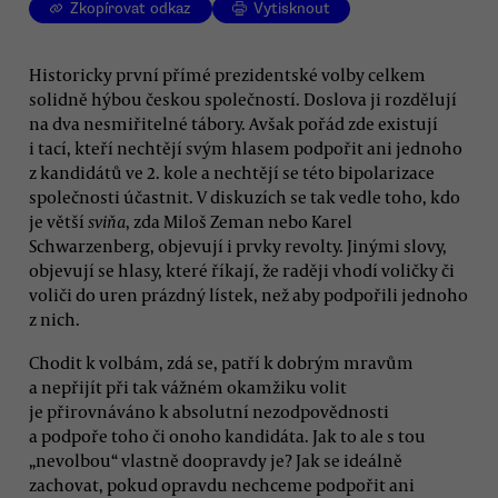
Zkopírovat odkaz
Vytisknout
Historicky první přímé prezidentské volby celkem
solidně hýbou českou společností. Doslova ji rozdělují
na dva nesmiřitelné tábory. Avšak pořád zde existují
i tací, kteří nechtějí svým hlasem podpořit ani jednoho
z kandidátů ve 2. kole a nechtějí se této bipolarizace
společnosti účastnit. V diskuzích se tak vedle toho, kdo
je větší
sviňa
, zda Miloš Zeman nebo Karel
Schwarzenberg, objevují i prvky revolty. Jinými slovy,
objevují se hlasy, které říkají, že raději vhodí voličky či
voliči do uren prázdný lístek, než aby podpořili jednoho
z nich.
Chodit k volbám, zdá se, patří k dobrým mravům
a nepřijít při tak vážném okamžiku volit
je přirovnáváno k absolutní nezodpovědnosti
a podpoře toho či onoho kandidáta. Jak to ale s tou
„nevolbou“ vlastně doopravdy je? Jak se ideálně
zachovat, pokud opravdu nechceme podpořit ani