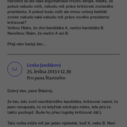
nezlobte se ale vaše argumantace trochu skřípe. Říkáte, že
pokud nebudu volit, nebudu mít právo kritizovat zvoleného
prezidenta. A pokud budu volit ale mnou volený kadidát
zvolen nebude také nebudu mít právo nového prezidenta
kritizovat?
Volbou říkám, že chci kandidáta A, nechci kandidáta B.
Nevolbou říkám, že nechci A ani B.
Přeji vám hezký den...
Lenka Jandáková
LJ
25. ledna 2013 v 12.39
Pro pana Šťastného
Dobrý den, pane Šťastný,
že ten, kdo zvolí nezvítězivšího kandidáta, kritizovat nesmí, to
jsem nenapsala, to mi kdyžtak odcitujte místo, kde jste to
takto pochopil. Bude ho přeci logicky kritizovat dál:).
Tato volba může mít jen jeden výsledek, buď A, nebo B. Není