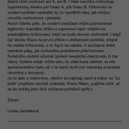
žádná třetí možnost ani A, ani B. I Vaše nevolba rozhoduje,
hypoteticky dáváte půl hlasu A, půl hlasu B. Odborníci na
volební počítání výsledků by to vysvětlili lépe, jak můžou
nevoliči rozhodnout výsledek.
Autor článku píše, že volební (ne)účast může poznamenat
legitimitu mandátu vítěze a napomoci např. médiím ke
snadnějšímu kritizování, když se bude chovat nevhodně. I když
byl Václav Klaus na první příčce v oblíbenosti politiků, stejně
ho média kritizovala, o to bych se nebála. V současné době
nemáme páky, jak zvoleného prezidenta před koncem
funkčního období odvolat (pokud nespáchá vlastizradu či tak
něco). Ovšem odejít může sám, to však bude záležet na síle
společenského tlaku až v té dané chvíli (viz německý prezident
obviněný z korupce).
Je to jako s maturitou, všichni se zajímají, jestli ji máte, ne "za
kolik" (myšleno součet známek). Proto říkám, pojďme volit, ať
se do kritiky jeho činů můžeme pořádně opřít:).
Zdraví
Lenka Jandáková