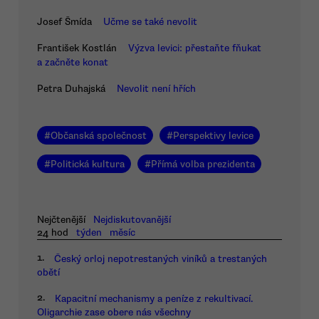
Josef Šmída
Učme se také nevolit
František Kostlán
Výzva levici: přestaňte fňukat
a začněte konat
Petra Duhajská
Nevolit není hřích
#
Občanská společnost
#
Perspektivy levice
#
Politická kultura
#
Přímá volba prezidenta
Nejčtenější
Nejdiskutovanější
24 hod
týden
měsíc
1.
Český orloj nepotrestaných viníků a trestaných
obětí
2.
Kapacitní mechanismy a peníze z rekultivací.
Oligarchie zase obere nás všechny