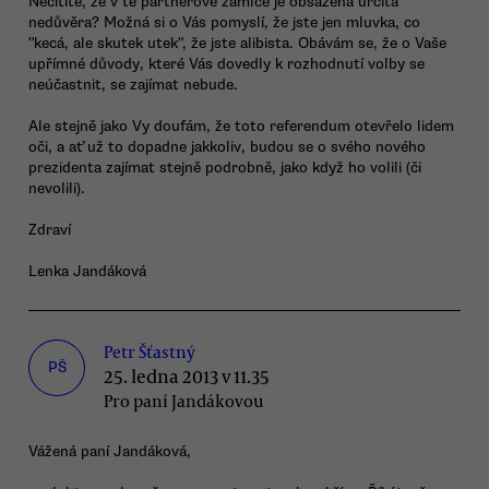
Necítíte, že v té partnerově zámlce je obsažena určitá
nedůvěra? Možná si o Vás pomyslí, že jste jen mluvka, co
"kecá, ale skutek utek", že jste alibista. Obávám se, že o Vaše
upřímné důvody, které Vás dovedly k rozhodnutí volby se
neúčastnit, se zajímat nebude.
Ale stejně jako Vy doufám, že toto referendum otevřelo lidem
oči, a ať už to dopadne jakkoliv, budou se o svého nového
prezidenta zajímat stejně podrobně, jako když ho volili (či
nevolili).
Zdraví
Lenka Jandáková
Petr Šťastný
PŠ
25. ledna 2013 v 11.35
Pro paní Jandákovou
Vážená paní Jandáková,