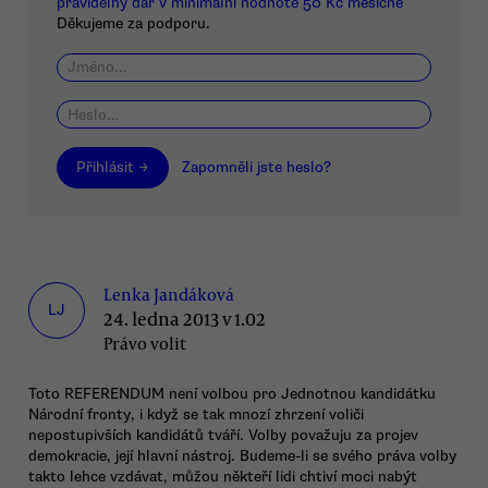
pravidelný dar v minimální hodnotě 50 Kč měsíčně
Děkujeme za podporu.
Přihlásit →
Zapomněli jste heslo?
Lenka Jandáková
LJ
24. ledna 2013 v 1.02
Právo volit
Toto REFERENDUM není volbou pro Jednotnou kandidátku
Národní fronty, i když se tak mnozí zhrzení voliči
nepostupivších kandidátů tváří. Volby považuju za projev
demokracie, její hlavní nástroj. Budeme-li se svého práva volby
takto lehce vzdávat, můžou někteří lidi chtiví moci nabýt