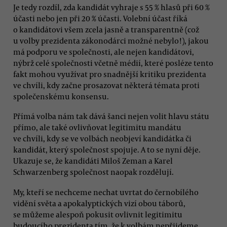
Je tedy rozdíl, zda kandidát vyhraje s 55 % hlasů při 60 %
účasti nebo jen při 20 % účasti. Volební účast říká
o kandidátovi všem zcela jasně a transparentně (což
u volby prezidenta zákonodárci možné nebylo!), jakou
má podporu ve společnosti, ale nejen kandidátovi,
nýbrž celé společnosti včetně médií, které posléze tento
fakt mohou využívat pro snadnější kritiku prezidenta
ve chvíli, kdy začne prosazovat některá témata proti
společenskému konsensu.
Přímá volba nám tak dává šanci nejen volit hlavu státu
přímo, ale také ovlivňovat legitimitu mandátu
ve chvíli, kdy se ve volbách neobjeví kandidátka či
kandidát, který společnost spojuje. A to se nyní děje.
Ukazuje se, že kandidáti Miloš Zeman a Karel
Schwarzenberg společnost naopak rozdělují.
My, kteří se nechceme nechat uvrtat do černobílého
vidění světa a apokalyptických vizí obou táborů,
se můžeme alespoň pokusit ovlivnit legitimitu
budoucího prezidenta tím, že k volbám nepřijdeme