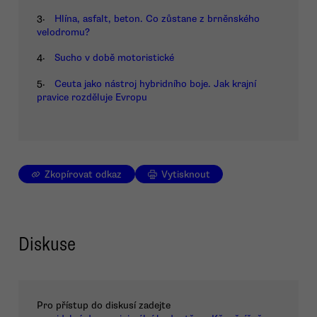
3.
Hlína, asfalt, beton. Co zůstane z brněnského
velodromu?
4.
Sucho v době motoristické
5.
Ceuta jako nástroj hybridního boje. Jak krajní
pravice rozděluje Evropu
Zkopírovat odkaz
Vytisknout
Diskuse
Pro přístup do diskusí zadejte