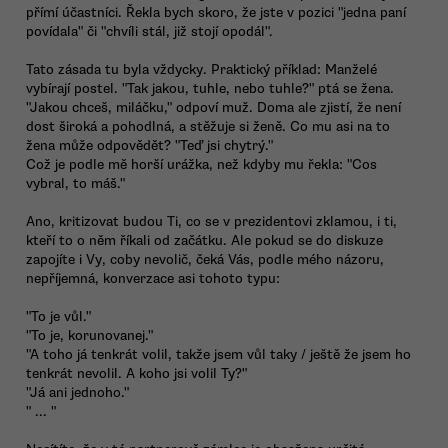
přímí účastníci. Řekla bych skoro, že jste v pozici "jedna paní
povídala" či "chvíli stál, již stojí opodál".
Tato zásada tu byla vždycky. Praktický příklad: Manželé
vybírají postel. "Tak jakou, tuhle, nebo tuhle?" ptá se žena.
"Jakou chceš, miláčku," odpoví muž. Doma ale zjistí, že není
dost široká a pohodlná, a stěžuje si ženě. Co mu asi na to
žena může odpovědět? "Teď jsi chytrý."
Což je podle mě horší urážka, než kdyby mu řekla: "Cos
vybral, to máš."
Ano, kritizovat budou Ti, co se v prezidentovi zklamou, i ti,
kteří to o něm říkali od začátku. Ale pokud se do diskuze
zapojíte i Vy, coby nevolič, čeká Vás, podle mého názoru,
nepříjemná, konverzace asi tohoto typu:
"To je vůl."
"To je, korunovanej."
"A toho já tenkrát volil, takže jsem vůl taky / ještě že jsem ho
tenkrát nevolil. A koho jsi volil Ty?"
"Já ani jednoho."
" ... "