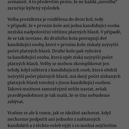
seznámit. A to především proto, že ne každá „nevolba“
zaručuje kýžený výsledek.
Volba prezidenta je rozdělena do dvou kol, tedy
v případě, že v prvním kole ani jedna kandidující osoba
nezíská nadpoloviční většinu platných hlasů. V případě,
že se tak nestane, do druhého kola postupují dvě
kandidující osoby, které v prvním kole získaly nejvyšší
počet platných hlasů. Druhé kolo pak vyhrává
ta kandidující osoba, která opět získá nejvyšší počet
platných hlasů. Volby se mohou zkomplikovat jen
tehdy, když některá z kandidujících osob, která obdrží
nejvyšší počet platných hlasů, má daný počet získaných
platných hlasů totožný s jinou kandidující osobou.
Taková možnost samozřejmě může nastat, avšak
pravděpodobnost je tak malá, že se tím nebudeme
zabývat.
Vraťme se ale k tomu, jak se ideálně zachovat, když
nechceme podpořit ani jednoho z nabízených
kandidátů a z těchto voleb vyjít s co možná nejčistším