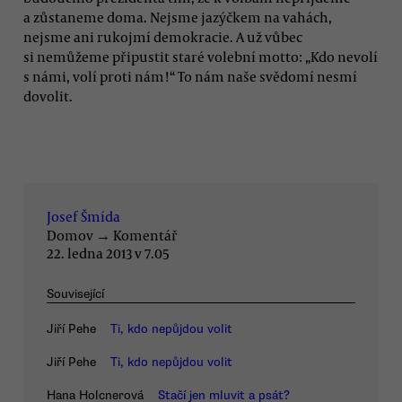
a zůstaneme doma. Nejsme jazýčkem na vahách,
nejsme ani rukojmí demokracie. A už vůbec
si nemůžeme připustit staré volební motto: „Kdo nevolí
s námi, volí proti nám!“ To nám naše svědomí nesmí
dovolit.
Josef Šmída
Domov
→
Komentář
22. ledna 2013 v 7.05
Související
Jiří Pehe
Ti, kdo nepůjdou volit
Jiří Pehe
Ti, kdo nepůjdou volit
Hana Holcnerová
Stačí jen mluvit a psát?