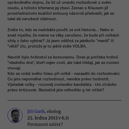
oprávněného dojmu, že lid už unavilo rozhodovat o svém
osudu, a tohoto břemene jej zbaví. Zeman s Klausem již
prostřednictvím koaliční smlouvy názorně předvedli, jak se
také dá nerušeně vládnout.
Znáte to, kdo se nedokáže poučit ze své historie... Nebo si
snad myslíte, že máme na věky zaručeno, že bude při volbách
vždy z čeho vybírat? Já jsem vděčná za jakékoliv "menší" či
"větší" zlo, protože je to ještě stále VOLBA.
Nevolit bylo hrdinství za komunismu. Dnes je potřeba hrdinů
"všedního dne", kteří nejen zvolí, ale také hlídají, jak se zvolení
chovají.
Kdo se vzdal svého hlasu při volbě - nezasáhl do rozhodování.
Co jste nepomáhal rozhodnout, nemáte právo hodnotit.
Výsledek volby - rozuměj zvoleného kandidáta - tím ztrácíte
právo kritizovat. Skutečně jste odhodlán 5 let mlčet?
Jiří Guth
, ekolog
25. ledna 2013 v 6.11
Povinnost mlčet?