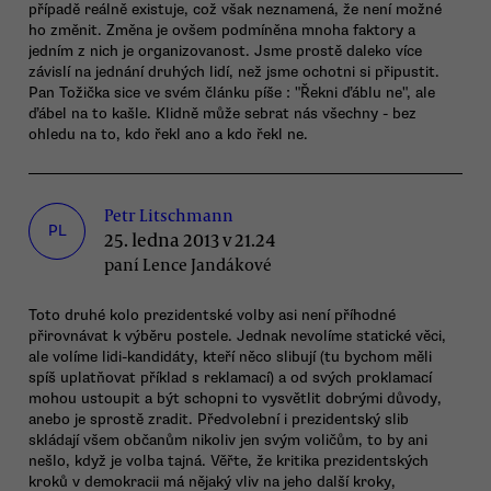
případě reálně existuje, což však neznamená, že není možné
ho změnit. Změna je ovšem podmíněna mnoha faktory a
jedním z nich je organizovanost. Jsme prostě daleko více
závislí na jednání druhých lidí, než jsme ochotni si připustit.
Pan Tožička sice ve svém článku píše : "Řekni ďáblu ne", ale
ďábel na to kašle. Klidně může sebrat nás všechny - bez
ohledu na to, kdo řekl ano a kdo řekl ne.
Petr Litschmann
PL
25. ledna 2013 v 21.24
paní Lence Jandákové
Toto druhé kolo prezidentské volby asi není příhodné
přirovnávat k výběru postele. Jednak nevolíme statické věci,
ale volíme lidi-kandidáty, kteří něco slibují (tu bychom měli
spíš uplatňovat příklad s reklamací) a od svých proklamací
mohou ustoupit a být schopni to vysvětlit dobrými důvody,
anebo je sprostě zradit. Předvolební i prezidentský slib
skládají všem občanům nikoliv jen svým voličům, to by ani
nešlo, když je volba tajná. Věřte, že kritika prezidentských
kroků v demokracii má nějaký vliv na jeho další kroky,