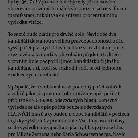
by byl 36,17 %! V prvním kole by tedy při masovém
vhazování prázdných obálek šlo pouze o jakousi formu
manifestace, nikoli však o snížení procentuálního
výsledku vítěze.
To samé bude platit pro druhé kolo. Navíc oba dva
kandidáti dostanou s velkou pravděpodobností o řád
vyšší počet platných hlasů, jelikož se rozhoduje pouze
mezi dvěma kandidáty a k volbám přijdou i ti, kteří
v prvním kole podpořili jinou kandidátku či jiného
kandidáta, a ti, kteří se rozhodli volit proti jednomu
z nabízených kandidátů.
V případě, že k volbám dorazí podobný počet voliček
a voličů jako při prvním kole, můžeme opět počítat
přibližně s 5.000.000 odevzdaných hlasů. Konečný
výsledek se ale opět počítá pouze z odevzdaných
PLATNÝCH hlasů a ty budou u obou kandidátů v počtech
logicky vyšší, než v prvním kole. Všechny ostaní hlasy
se do výsledku nezapočítají, platný hlas je pouze hlas
pro Miloše Zemana nebo Karla Schwarzenberga. Navíc