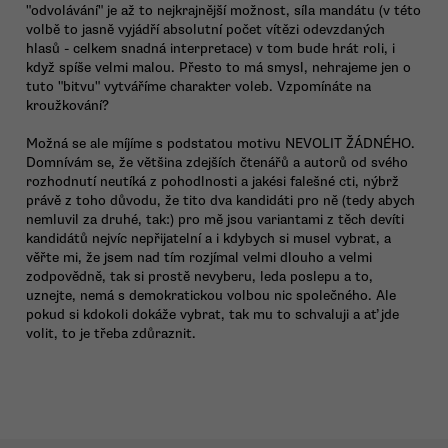
"odvolávání" je až to nejkrajnější možnost, síla mandátu (v této
volbě to jasně vyjádří absolutní počet vítězi odevzdaných
hlasů - celkem snadná interpretace) v tom bude hrát roli, i
když spíše velmi malou. Přesto to má smysl, nehrajeme jen o
tuto "bitvu" vytváříme charakter voleb. Vzpomínáte na
kroužkování?
Možná se ale míjíme s podstatou motivu NEVOLIT ŽÁDNÉHO.
Domnívám se, že většina zdejších čtenářů a autorů od svého
rozhodnutí neutíká z pohodlnosti a jakési falešné cti, nýbrž
právě z toho důvodu, že tito dva kandidáti pro ně (tedy abych
nemluvil za druhé, tak:) pro mě jsou variantami z těch devíti
kandidátů nejvíc nepřijatelní a i kdybych si musel vybrat, a
věřte mi, že jsem nad tím rozjímal velmi dlouho a velmi
zodpovědně, tak si prostě nevyberu, leda poslepu a to,
uznejte, nemá s demokratickou volbou nic společného. Ale
pokud si kdokoli dokáže vybrat, tak mu to schvaluji a ať jde
volit, to je třeba zdůraznit.