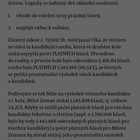
štítem. Logicky se nabízejí dvě základní možnosti:
vhodit do volební urny prázdný lístek;
nepřijít vůbec k volbám.
Ústavní zákon č. 71/2012 Sb. totiž jasně říká, že vítězem
se stává ta kandidující osoba, která ve druhém kole
získá nejvyšší počet PLATNÝCH hlasů. Převedeno
do reality, v prvním kole bylo odevzdáno 5.168.161 hlasů,
z toho bylo PLATNÝCH 5.143.966 (99,53 %), ze kterých
se počítá procentuální výsledek všech kandidátek
a kandidátů.
Podívejme se tak blíže na výsledek vítězného kandidáta
z 1. kola. Miloš Zeman získal 1.245.848 hlasů, tj. celkem
24,21 %. Kdyby se snížil počet platných hlasů pro všechny
kandidáty řekněme o třetinu (např. o 1.700.000 hlasů,
bylo by tedy 3.443.966 odevzdaných platných hlasů pro
všechny kandidáty) a počet platných hlasů pro Miloše
Zemana by zůstal stejný, jeho procentuální vásledek