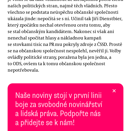
našich politických stran, najmě těch vládních. Přesto
všechno se podstata neúspěchu občanské společnosti
ukázala jinde: nepočítá se s ní. Učinil tak Jiří Dienstbier,
který zpočátku nechal otevřenou cestu tomu, aby
se stal občanským kandidátem. Nakonec si však ani
nenechal spočítat hlasy a nákladnou kampaň
se stovkami tisíc na PR mu pokryly zdroje z ČSSD. Prostě
se na občanskou společnost nespolehl, nevěřil jí. Volby
ovládly politické strany, poražena byla jen jedna, a
to ODS, ovšem ta k tomu občanskou společnost
nepotřebovala.
×
Naše noviny stojí v první linii
boje za svobodné novinářství
a lidská práva. Podpořte nás
a přidejte se k nám!