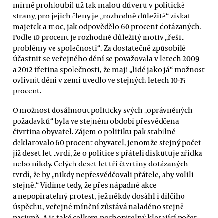
mírně prohloubil už tak malou důveru v politické
strany, pro jejich členy je „rozhodně důležité“ získat
majetek a moc, jak odpovědělo 60 procent dotázaných.
Podle 10 procent je rozhodně důležitý motiv „řešit
problémy ve společnosti“. Za dostatečně způsobilé
účastnit se veřejného dění se považovala v letech 2009
a 2012 třetina společnosti, že mají „lidé jako já“ možnost
ovlivnit dění v zemi uvedlo ve stejných letech 10-15
procent.
O možnost dosáhnout politicky svých „oprávněných
požadavků“ byla ve stejném období přesvědčena
čtvrtina obyvatel. Zájem o politiku pak stabilně
deklarovalo 60 procent obyvatel, jenomže stejný počet
již deset let tvrdí, že o politice s přáteli diskutuje zřídka
nebo nikdy. Celých deset let tři čtvrtiny dotázaných
tvrdí, že by „nikdy nepřesvědčovali přátele, aby volili
stejně.“ Vidíme tedy, že přes nápadné akce
a nepopiratelný protest, jež někdy dosáhl i dílčího
úspěchu, veřejné mínění zůstává naladěno stejně
pasivně. A je také celkem pochopitelný klesající počet