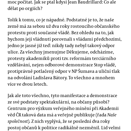
moc počítat. Jak se ptal kdysi Jean Baudrillard: Co ale
dělat po orgiích?
Tolik k tomu, co je nápadné. Podstatné je to, že naše
země má za sebou už dva roky rostoucího občanského
protestu proti současné vládě. Bez ohledu na to, jak
bychom její vládnutí porovnali s vládami předchozími,
jedno je jasné již teď: nikdy tady nebyl takový odpor
ulice. Za všechny jmenujme Děkujeme, odcházíme,
protesty akademiků proti tzv. reformám terciárního
vzdělávání, nejen odborové demonstrace Stop vládě,
protiprávně potlačený odpor v NP Šumava a uliční tlak
na odvolání Ladislava Bátory. To všechno a mnohem
více ve dvou letech.
Jak ale toto všechno, tyto manifestace a demonstrace
ze své podstaty spektakulární, na občany působí?
Centrum pro výzkum veřejného mínění při Akademii
věd ČR taková data má a veřejně publikuje (řada
Naše
společnost
). Z nich vyplývá, že se poslední dva roky
postoj občanů k politice radikálně nezměnil. Lid velmi