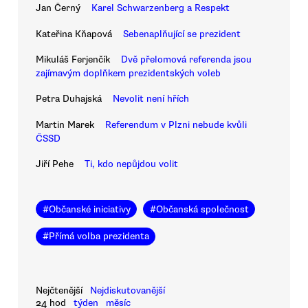
Jan Černý
Karel Schwarzenberg a Respekt
Kateřina Kňapová
Sebenaplňující se prezident
Mikuláš Ferjenčík
Dvě přelomová referenda jsou
zajímavým doplňkem prezidentských voleb
Petra Duhajská
Nevolit není hřích
Martin Marek
Referendum v Plzni nebude kvůli
ČSSD
Jiří Pehe
Ti, kdo nepůjdou volit
#
Občanské iniciativy
#
Občanská společnost
#
Přímá volba prezidenta
Nejčtenější
Nejdiskutovanější
24 hod
týden
měsíc