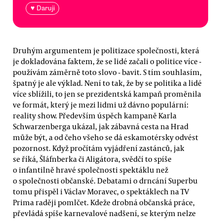
♥ Daruji
Druhým argumentem je politizace společnosti, která
je dokladována faktem, že se lidé začali o politice více -
používám záměrně toto slovo - bavit. S tím souhlasím,
špatný je ale výklad. Není to tak, že by se politika a lidé
více sblížili, to jen se prezidentská kampaň proměnila
ve formát, který je mezi lidmi už dávno populární:
reality show. Především úspěch kampaně Karla
Schwarzenberga ukázal, jak zábavná cesta na Hrad
může být, a od čeho všeho se dá eskamotérsky odvést
pozornost. Když pročítám vyjádření zastánců, jak
se říká, Šláfnberka či Aligátora, svědčí to spíše
o infantilně hravé společnosti spektáklu než
o společnosti občanské. Debatami o drncání Superbu
tomu přispěl i Václav Moravec, o spektáklech na TV
Prima raději pomlčet. Kdeže drobná občanská práce,
převládá spíše karnevalové nadšení, se kterým nelze