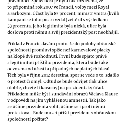
pravomoci. Společnost je nyní tak rozdělena, že
to připomíná rok 2007 ve Francii, volby mezi Royal
a Sarkozym. Účast byla 85 procent, ministr vnitra (kvůli
kampani se toho postu vzdal) zvítězil s výsledkem
53 procenta. Jeho legitimita byla nízká, ulice byla
doslova proti němu a svůj prezidentský post neobhájil.
Příklad z Francie dávám proto, že do podoby občanské
společnosti promluví spíše než karnevalové placky
na klopě dvě rozhodnutí. První bude spjato právě
s legitimitou příštího prezidenta, která bude také
odvozena od účasti a případných neplatných hlasů.
Těch byla v říjnu 2012 desetina, spor se vede o to, zda šlo
o protest či omyl. Odtud se bude odvíjet tlak ulice
(dobře, chcete-li kavárny) na prezidentský úřad.
Příkladem může být i sundávání obrazů Václava Klause
v odpovědi na jím vyhlášenou amnestii. Tak jako
se učíme prezidenta volit, učíme se i proti němu
protestovat. Bude muset příští prezident s občanskou
společností počítat?