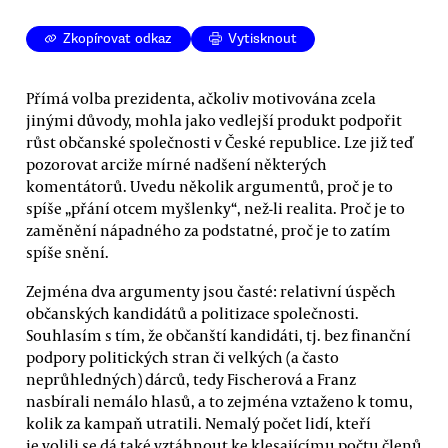
Zkopírovat odkaz
Vytisknout
Přímá volba prezidenta, ačkoliv motivována zcela
jinými důvody, mohla jako vedlejší produkt podpořit
růst občanské společnosti v České republice. Lze již teď
pozorovat arciže mírné nadšení některých
komentátorů. Uvedu několik argumentů, proč je to
spíše „přání otcem myšlenky“, než-li realita. Proč je to
zaměnění nápadného za podstatné, proč je to zatím
spíše snění.
Zejména dva argumenty jsou časté: relativní úspěch
občanských kandidátů a politizace společnosti.
Souhlasím s tím, že občanští kandidáti, tj. bez finanční
podpory politických stran či velkých (a často
neprůhledných) dárců, tedy Fischerová a Franz
nasbírali nemálo hlasů, a to zejména vztaženo k tomu,
kolik za kampaň utratili. Nemalý počet lidí, kteří
je volili se dá také vztáhnout ke klesajícímu počtu členů