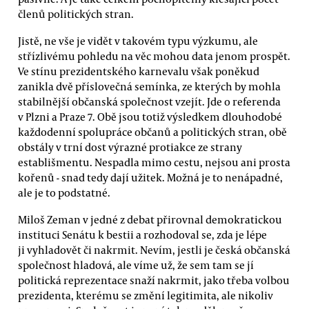
členů politických stran.
Jistě, ne vše je vidět v takovém typu výzkumu, ale
střízlivému pohledu na věc mohou data jenom prospět.
Ve stínu prezidentského karnevalu však poněkud
zanikla dvě příslovečná semínka, ze kterých by mohla
stabilnější občanská společnost vzejít. Jde o referenda
v Plzni a Praze 7. Obě jsou totiž výsledkem dlouhodobé
každodenní spolupráce občanů a politických stran, obě
obstály v trní dost výrazné protiakce ze strany
establišmentu. Nespadla mimo cestu, nejsou ani prosta
kořenů - snad tedy dají užitek. Možná je to nenápadné,
ale je to podstatné.
Miloš Zeman v jedné z debat přirovnal demokratickou
instituci Senátu k bestii a rozhodoval se, zda je lépe
ji vyhladovět či nakrmit. Nevím, jestli je česká občanská
společnost hladová, ale víme už, že sem tam se jí
politická reprezentace snaží nakrmit, jako třeba volbou
prezidenta, kterému se změní legitimita, ale nikoliv