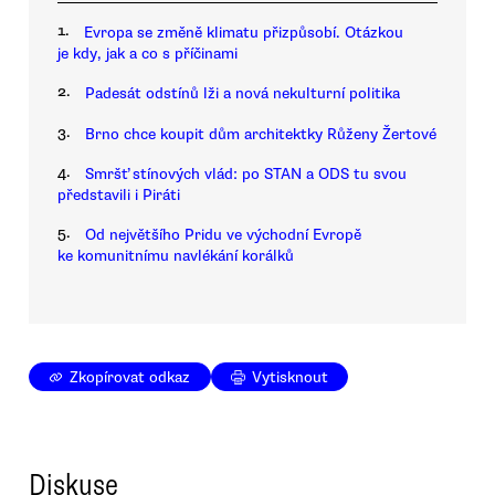
1.
Evropa se změně klimatu přizpůsobí. Otázkou
je kdy, jak a co s příčinami
2.
Padesát odstínů lži a nová nekulturní politika
3.
Brno chce koupit dům architektky Růženy Žertové
4.
Smršť stínových vlád: po STAN a ODS tu svou
představili i Piráti
5.
Od největšího Pridu ve východní Evropě
ke komunitnímu navlékání korálků
Zkopírovat odkaz
Vytisknout
Diskuse