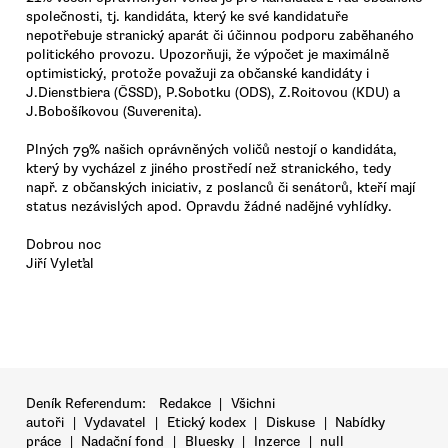
společnosti, tj. kandidáta, který ke své kandidatuře
nepotřebuje stranický aparát či účinnou podporu zaběhaného
politického provozu. Upozorňuji, že výpočet je maximálně
optimistický, protože považuji za občanské kandidáty i
J.Dienstbiera (ČSSD), P.Sobotku (ODS), Z.Roitovou (KDU) a
J.Bobošíkovou (Suverenita).
Plných 79% našich oprávněných voličů nestojí o kandidáta,
který by vycházel z jiného prostředí než stranického, tedy
např. z občanských iniciativ, z poslanců či senátorů, kteří mají
status nezávislých apod. Opravdu žádné nadějné vyhlídky.
Dobrou noc
Jiří Vyleťal
Deník Referendum:
Redakce
|
Všichni
autoři
|
Vydavatel
|
Etický kodex
|
Diskuse
|
Nabídky
práce
|
Nadační fond
|
Bluesky
|
Inzerce
|
null