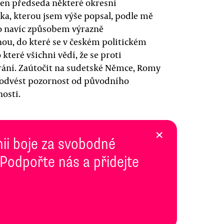
jen předseda některé okresní
tka, kterou jsem výše popsal, podle mě
to navíc způsobem výrazně
ou, do které se v českém politickém
které všichni vědí, že se proti
ání. Zaútočit na sudetské Němce, Romy
ak odvést pozornost od původního
nosti.
×
inii boje za svobodné
 Podpořte nás a přidejte