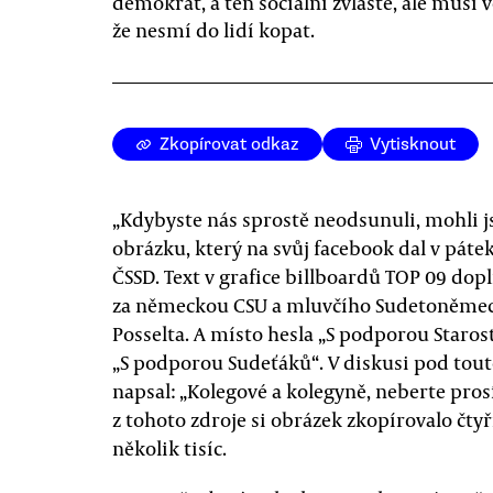
demokrat, a ten sociální zvláště, ale musí v
že nesmí do lidí kopat.
Zkopírovat odkaz
Vytisknout
„Kdybyste nás sprostě neodsunuli, mohli jsm
obrázku, který na svůj facebook dal v páte
ČSSD. Text v grafice billboardů TOP 09 dop
za německou CSU a mluvčího Sudetoněme
Posselta. A místo hesla „S podporou Staro
„S podporou Sudeťáků“. V diskusi pod tout
napsal: „Kolegové a kolegyně, neberte pro
z tohoto zdroje si obrázek zkopírovalo čtyři
několik tisíc.