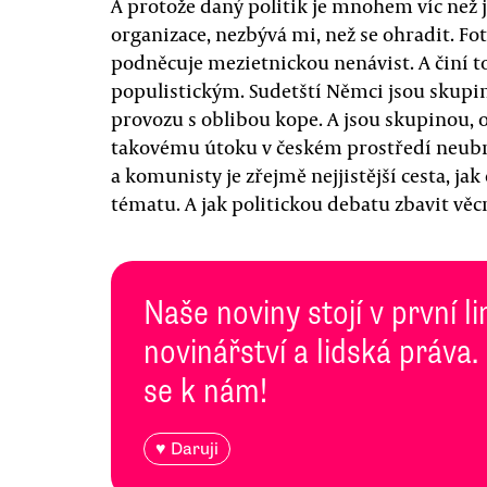
A protože daný politik je mnohem víc než 
organizace, nezbývá mi, než se ohradit. Fo
podněcuje mezietnickou nenávist. A činí 
populistickým. Sudetští Němci jsou skupin
provozu s oblibou kope. A jsou skupinou, o 
takovému útoku v českém prostředí neubr
a komunisty je zřejmě nejjistější cesta, j
tématu. A jak politickou debatu zbavit věc
Naše noviny stojí v první l
novinářství a lidská práva.
se k nám!
♥ Daruji