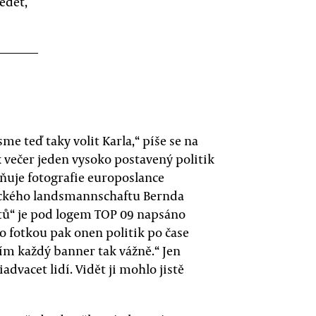
ědět,
e teď taky volit Karla,“ píše se na
k večer jeden vysoko postavený politik
lňuje fotografie europoslance
ckého landsmannschaftu Bernda
stů“ je pod logem TOP 09 napsáno
o fotkou pak onen politik po čase
sím každý banner tak vážně.“ Jen
advacet lidí. Vidět ji mohlo jistě