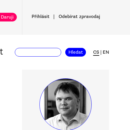
Přihlásit
|
Odebírat
zpravodaj
 Daruji
t
Hledat
CS
|
EN