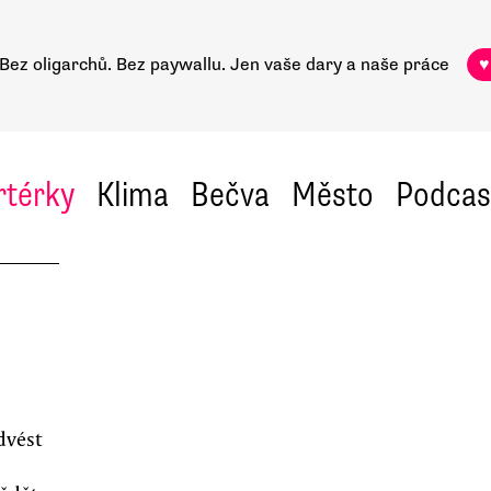
Bez oligarchů. Bez paywallu.
Jen vaše dary a naše práce
♥
rtérky
Klima
Bečva
Město
Podcas
dvést