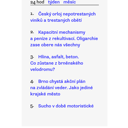
24 hod
týden
měsíc
1.
Český orloj nepotrestaných
viníků a trestaných obětí
2.
Kapacitní mechanismy
a peníze z rekultivací. Oligarchie
zase obere nás všechny
3.
Hlína, asfalt, beton.
Co zůstane z brněnského
velodromu?
4.
Brno chystá akční plán
na zvládání veder. Jako jediné
krajské město
5.
Sucho v době motoristické