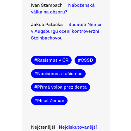
Ivan Štampach
Náboženská
válka na obzoru?
Jakub Patočka
Sudetští Němci
v Augsburgu ocení kontroverzní
Steinbachovou
#
Rasismus v ČR
#
ČSSD
#
Nacismus a fašismus
#
Přímá volba prezidenta
#
Miloš Zeman
Nejčtenější
Nejdiskutovanější