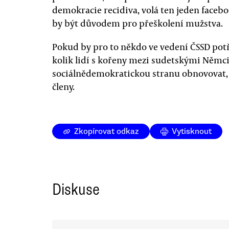
demokracie recidiva, volá ten jeden faceb
by být důvodem pro přeškolení mužstva.
Pokud by pro to někdo ve vedení ČSSD potř
kolik lidí s kořeny mezi sudetskými Němc
sociálnědemokratickou stranu obnovovat, a
členy.
Zkopírovat odkaz
Vytisknout
Diskuse