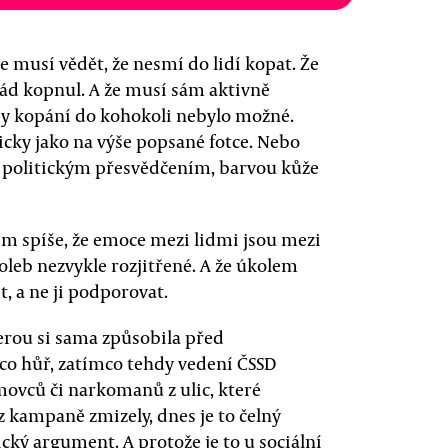
le musí vědět, že nesmí do lidí kopat. Že
ád kopnul. A že musí sám aktivně
y kopání do kohokoli nebylo možné.
nicky jako na výše popsané fotce. Nebo
cí, politickým přesvědčením, barvou kůže
ím spíše, že emoce mezi lidmi jsou mezi
eb nezvykle rozjitřené. A že úkolem
t, a ne ji podporovat.
terou si sama způsobila před
o hůř, zatímco tehdy vedení ČSSD
omovců či narkomanů z ulic, které
z kampaně zmizely, dnes je to čelný
ický argument. A protože je to u sociální