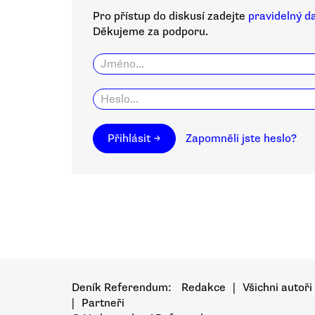
Pro přístup do diskusí zadejte
pravidelný d
Děkujeme za podporu.
Přihlásit →
Zapomněli jste heslo?
Deník Referendum:
Redakce
|
Všichni autoři
|
Partneři