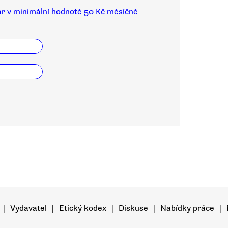
ar v minimální hodnotě 50 Kč měsíčně
|
Vydavatel
|
Etický kodex
|
Diskuse
|
Nabídky práce
|