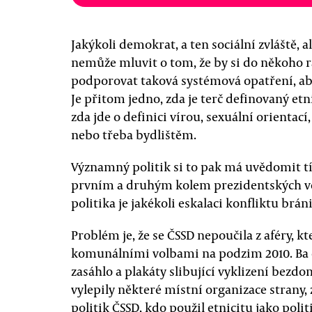
Jakýkoli demokrat, a ten sociální zvláště, a
nemůže mluvit o tom, že by si do někoho r
podporovat taková systémová opatření, ab
Je přitom jedno, zda je terč definovaný et
zda jde o definici vírou, sexuální orienta
nebo třeba bydlištěm.
Významný politik si to pak má uvědomit t
prvním a druhým kolem prezidentských vol
politika je jakékoli eskalaci konfliktu bráni
Problém je, že se ČSSD nepoučila z aféry, k
komunálními volbami na podzim 2010. Ba c
zasáhlo a plakáty slibující vyklizení bezd
vylepily některé místní organizace strany, 
politik ČSSD, kdo použil etnicitu jako polit