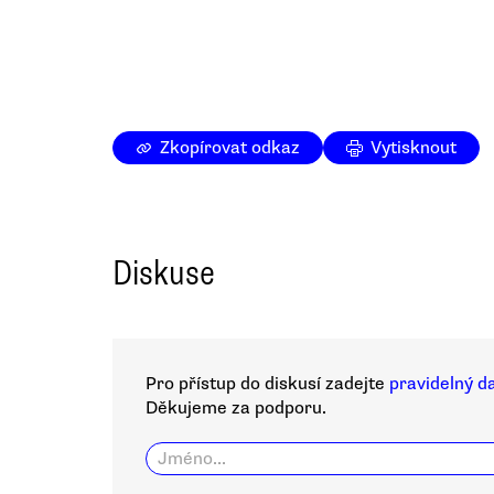
Zkopírovat odkaz
Vytisknout
Diskuse
Pro přístup do diskusí zadejte
pravidelný d
Děkujeme za podporu.