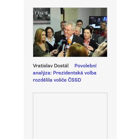
Vratislav Dostál
Povolební
analýza: Prezidentská volba
rozdělila voliče ČSSD