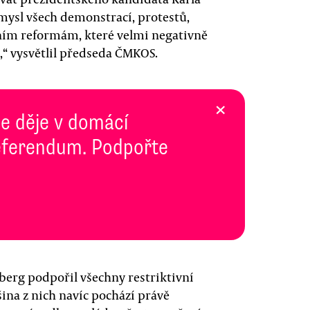
mysl všech demonstrací, protestů,
dním reformám, které velmi negativně
“ vysvětlil předseda ČMKOS.
×
se děje v domácí
 Referendum. Podpořte
berg podpořil všechny restriktivní
tšina z nich navíc pochází právě