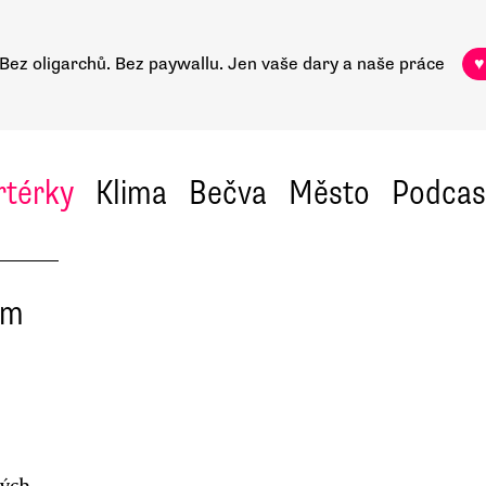
Bez oligarchů. Bez paywallu.
Jen vaše dary a naše práce
♥
rtérky
Klima
Bečva
Město
Podcas
ým
vých