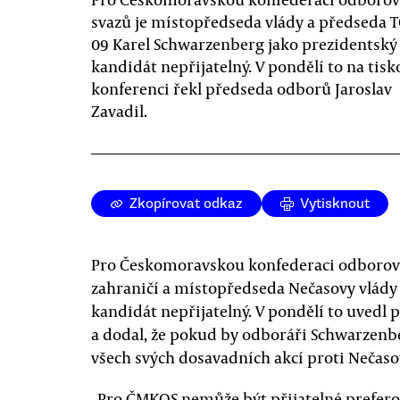
svazů je místopředseda vlády a předseda 
09 Karel Schwarzenberg jako prezidentský
kandidát nepřijatelný. V pondělí to na tisk
konferenci řekl předseda odborů Jaroslav
Zavadil.
Zkopírovat odkaz
Vytisknout
Pro Českomoravskou konfederaci odborový
zahraničí a místopředseda Nečasovy vlády
kandidát nepřijatelný. V pondělí to uvedl 
a dodal, že pokud by odboráři Schwarzenbe
všech svých dosavadních akcí proti Nečaso
„Pro ČMKOS nemůže být přijatelné prefero