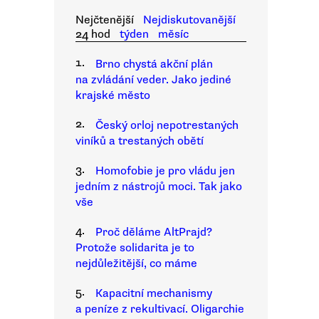
Nejčtenější
Nejdiskutovanější
24 hod
týden
měsíc
1.
Brno chystá akční plán
na zvládání veder. Jako jediné
krajské město
2.
Český orloj nepotrestaných
viníků a trestaných obětí
3.
Homofobie je pro vládu jen
jedním z nástrojů moci. Tak jako
vše
4.
Proč děláme AltPrajd?
Protože solidarita je to
nejdůležitější, co máme
5.
Kapacitní mechanismy
a peníze z rekultivací. Oligarchie