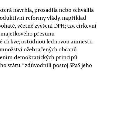
terá navrhla, prosadila nebo schválila
oduktivní reformy vlády, například
haté, včetně zvýšení DPH; tzv. církevní
o majetkového přesunu
ké církve; ostudnou lednovou amnestii
é množství ožebračených občanů
šením demokratických principů
o státu,“ zdůvodnili postoj SPaS jeho