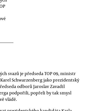
TOP
ové
ch svazů je předseda TOP 09, ministr
 Karel Schwarzenberg jako prezidentský
předseda odborů Jaroslav Zavadil
rga podpořili, popřeli by tak smysl
vě vládě.
vat prezidentského kandidáta Karla