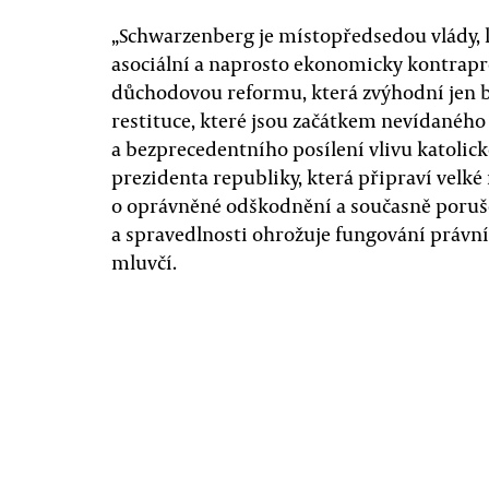
„Schwarzenberg je místopředsedou vlády, k
asociální a naprosto ekonomicky kontrapr
důchodovou reformu, která zvýhodní jen bo
restituce, které jsou začátkem nevídanéh
a bezprecedentního posílení vlivu katolic
prezidenta republiky, která připraví velk
o oprávněné odškodnění a současně poru
a spravedlnosti ohrožuje fungování právníh
mluvčí.