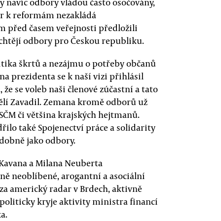
ly navíc odbory vládou často osočovány,
por k reformám nezakládá
m před časem veřejnosti předložili
 chtějí odbory pro Českou republiku.
itika škrtů a nezájmu o potřeby občanů
a prezidenta se k naší vizi přihlásil
e se voleb naši členové zúčastní a tato
ndělí Zavadil. Zemana kromě odborů už
KSČM či většina krajských hejtmanů.
řilo také Spojenectví práce a solidarity
odobně jako odbory.
a Kavana a Milana Neuberta
ně neoblíbené, arogantní a asociální
za americký radar v Brdech, aktivně
liticky kryje aktivity ministra financí
a.