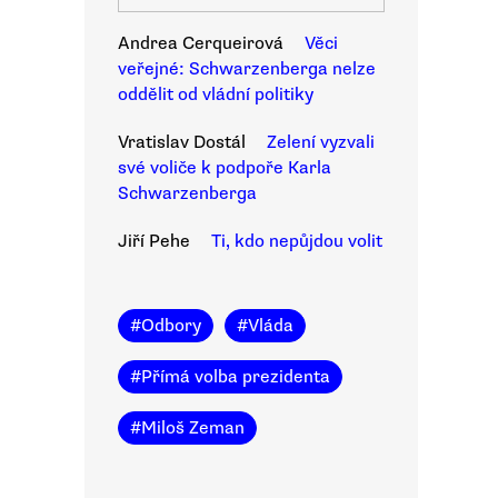
Andrea Cerqueirová
Věci
veřejné: Schwarzenberga nelze
oddělit od vládní politiky
Vratislav Dostál
Zelení vyzvali
své voliče k podpoře Karla
Schwarzenberga
Jiří Pehe
Ti, kdo nepůjdou volit
#
Odbory
#
Vláda
#
Přímá volba prezidenta
#
Miloš Zeman