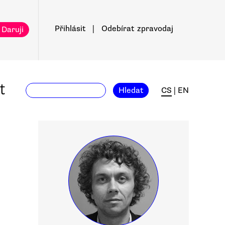
Přihlásit
|
Odebírat
zpravodaj
 Daruji
t
Hledat
CS
|
EN