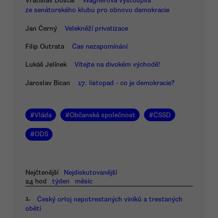
Vratislav Dostál
Wagnerová vystoupila
ze senátorského klubu pro obnovu demokracie
Jan Černý
Velekněží privatizace
Filip Outrata
Čas nezapomínání
Lukáš Jelínek
Vítejte na divokém východě!
Jaroslav Bican
17. listopad - co je demokracie?
#
Vláda
#
Občanská společnost
#
ČSSD
#
ODS
Nejčtenější
Nejdiskutovanější
24 hod
týden
měsíc
1.
Český orloj nepotrestaných viníků a trestaných
obětí