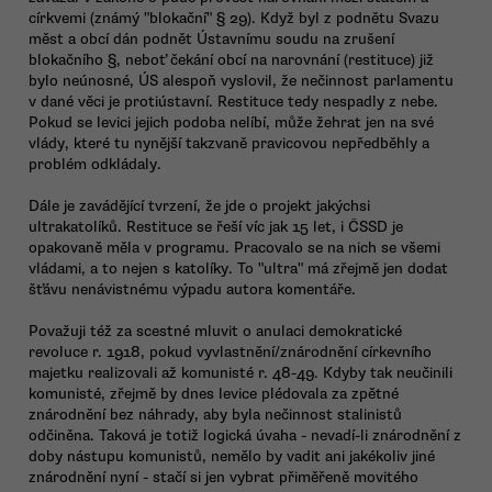
církvemi (známý "blokační" § 29). Když byl z podnětu Svazu
měst a obcí dán podnět Ústavnímu soudu na zrušení
blokačního §, neboť čekání obcí na narovnání (restituce) již
bylo neúnosné, ÚS alespoň vyslovil, že nečinnost parlamentu
v dané věci je protiústavní. Restituce tedy nespadly z nebe.
Pokud se levici jejich podoba nelíbí, může žehrat jen na své
vlády, které tu nynější takzvaně pravicovou nepředběhly a
problém odkládaly.
Dále je zavádějící tvrzení, že jde o projekt jakýchsi
ultrakatolíků. Restituce se řeší víc jak 15 let, i ČSSD je
opakovaně měla v programu. Pracovalo se na nich se všemi
vládami, a to nejen s katolíky. To "ultra" má zřejmě jen dodat
šťávu nenávistnému výpadu autora komentáře.
Považuji též za scestné mluvit o anulaci demokratické
revoluce r. 1918, pokud vyvlastnění/znárodnění církevního
majetku realizovali až komunisté r. 48-49. Kdyby tak neučinili
komunisté, zřejmě by dnes levice plédovala za zpětné
znárodnění bez náhrady, aby byla nečinnost stalinistů
odčiněna. Taková je totiž logická úvaha - nevadí-li znárodnění z
doby nástupu komunistů, nemělo by vadit ani jakékoliv jiné
znárodnění nyní - stačí si jen vybrat přiměřeně movitého