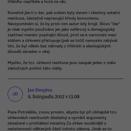
třídního nepřítele a hurá na věc.
Konečně jde-li o dar, pak ovšem byly darem i všechny ostatní
restituce, částečně napravující křivdy komunismu.
Nevzpomínám si, že by proti nim autor kdy brojil. Slovo "dar"
je však myslím používáno jen jako neférový a demagogický
zastírací manévr popírající důvod, proč se k narovnání mezi
státem a církvemi přistupuje (pak se totiž nemusím zabývat
tím, že byl někdo bez náhrady z třídních a ideologických
důvodů okraden o vše).
Myslím, že tzv. církevní restituce jsou naopak jeden z mála
záslužných počinů této vlády.
Jan Dospiva
JD
9. listopadu 2012 v 13.08
Pane Potměšile, znovu prosím, abyste byl při obhajobě tzv.
církevníéch restitucích důsledný a vyvrátil argumenty
obsažené v prohlášení iniciativy Za církev sociálnější o
neústavnosti některých částí tohoto zákona. Jinak se tu