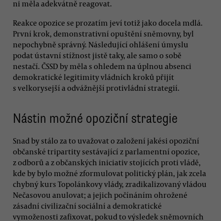
ni měla adekvátně reagovat.
Reakce opozice se prozatím jeví totiž jako docela mdlá.
První krok, demonstrativní opuštění sněmovny, byl
nepochybně správný. Následující ohlášení úmyslu
podat ústavní stížnost jistě taky, ale samo o sobě
nestačí. ČSSD by měla s ohledem na úplnou absenci
demokratické legitimity vládních kroků přijít
s velkorysejší a odvážnější protivládní strategií.
Nástin možné opoziční strategie
Snad by stálo za to uvažovat o založení jakési opoziční
občanské tripartity sestávající z parlamentní opozice,
z odborů a z občanských iniciativ stojících proti vládě,
kde by bylo možné zformulovat politický plán, jak zcela
chybný kurs Topolánkovy vlády, zradikalizovaný vládou
Nečasovou anulovat; a jejich počínáním ohrožené
zásadní civilizační sociální a demokratické
vymoženosti zafixovat, pokud to výsledek sněmovních