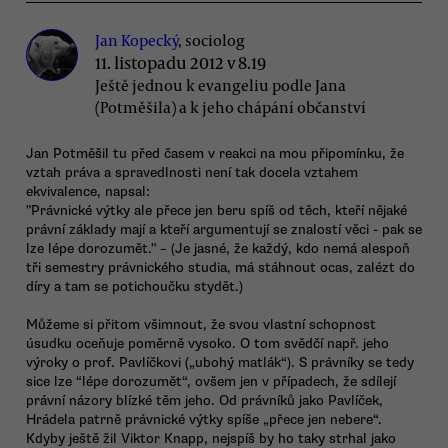
Jan Kopecký
, sociolog
11. listopadu 2012 v 8.19
Ještě jednou k evangeliu podle Jana
(Potměšila) a k jeho chápání občanství
Jan Potměšil tu před časem v reakci na mou připomínku, že
vztah práva a spravedlnosti není tak docela vztahem
ekvivalence, napsal:
"Právnické výtky ale přece jen beru spíš od těch, kteří nějaké
právní základy mají a kteří argumentují se znalostí věci - pak se
lze lépe dorozumět." – (Je jasné, že každý, kdo nemá alespoň
tři semestry právnického studia, má stáhnout ocas, zalézt do
díry a tam se potichoučku stydět.)
Můžeme si přitom všimnout, že svou vlastní schopnost
úsudku oceňuje poměrně vysoko. O tom svědčí např. jeho
výroky o prof. Pavlíčkovi („ubohý matlák“). S právníky se tedy
sice lze “lépe dorozumět“, ovšem jen v případech, že sdílejí
právní názory blízké těm jeho. Od právníků jako Pavlíček,
Hrádela patrně právnické výtky spíše „přece jen nebere“.
Kdyby ještě žil Viktor Knapp, nejspíš by ho taky strhal jako