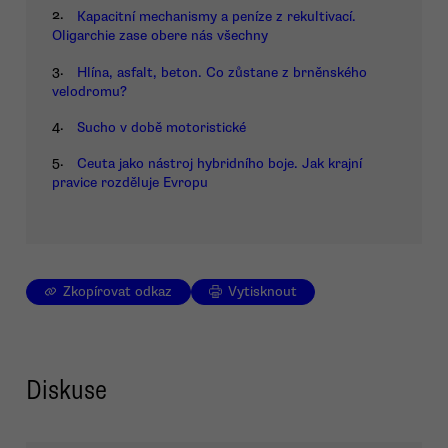
2.
Kapacitní mechanismy a peníze z rekultivací.
Oligarchie zase obere nás všechny
3.
Hlína, asfalt, beton. Co zůstane z brněnského
velodromu?
4.
Sucho v době motoristické
5.
Ceuta jako nástroj hybridního boje. Jak krajní
pravice rozděluje Evropu
Zkopírovat odkaz
Vytisknout
Diskuse