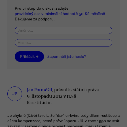
Pro přístup do diskusí zadejte
pravidelný dar v minimální hodnotě 50 Kč měsíčně
Děkujeme za podporu.
Přihlásit →
Zapomněli jste heslo?
Jan Potměšil
, právník - státní správa
JP
9. listopadu 2012 v 11.58
K restitucím
Je chybné (lživé) tvrdit, že "dar" církvím, tedy dílem restituce a
dílem kompenzace, nemá právní oporu. Již v roce 1990 se stát
zavázal v zákoně o půdě provést narovnání mezi státem a