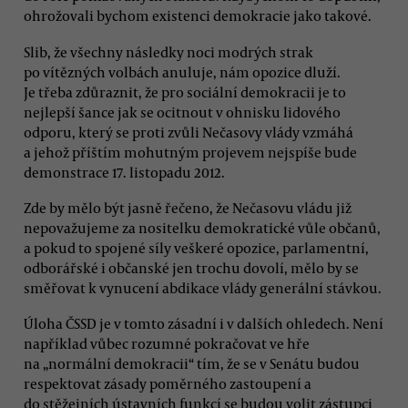
ohrožovali bychom existenci demokracie jako takové.
Slib, že všechny následky noci modrých strak
po vítězných volbách anuluje, nám opozice dluží.
Je třeba zdůraznit, že pro sociální demokracii je to
nejlepší šance jak se ocitnout v ohnisku lidového
odporu, který se proti zvůli Nečasovy vlády vzmáhá
a jehož příštím mohutným projevem nejspíše bude
demonstrace 17. listopadu 2012.
Zde by mělo být jasně řečeno, že Nečasovu vládu již
nepovažujeme za nositelku demokratické vůle občanů,
a pokud to spojené síly veškeré opozice, parlamentní,
odborářské i občanské jen trochu dovolí, mělo by se
směřovat k vynucení abdikace vlády generální stávkou.
Úloha ČSSD je v tomto zásadní i v dalších ohledech. Není
například vůbec rozumné pokračovat ve hře
na „normální demokracii“ tím, že se v Senátu budou
respektovat zásady poměrného zastoupení a
do stěžejních ústavních funkcí se budou volit zástupci