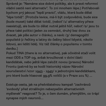
Správně je: "Nemáme sice dobré politiky, ale k pravé reformní
vládní cestě není alternativ". To zní mnohem lépe.) Potřebovali
bychom prý jakousi "lepší pravici", vládu, která bude dělat
"lépe totéž". [Protože levice, má-li být zodpovědná, bude sice
(bude muset) také dělat totéž, (neboť /1/ alternativy přece
neexistují), ale bude to dělat nutně ještě hůř, neboť /2/ jsou to
přece také politici (jeden za osmnáct, druhý bez dvou za
dvacet, jak píše autor v článku), a navíc /3/ demagogičtí
populisté (z řečtiny a latiny do češiny lidoví lidysté, nikoliv
lidovci, ani lidští lidé). Viz též články o populismu v tomto
deníku.]
Pokud TINA (there is no alternative), pak očividně stačí volit
mezi ODS a TOP 09, avšak kroužkovat v dolní části
kandidátek, nebo ještě lépe založit novou (pravou) Národní
Frontu (patrně by se hodil historický název Národní
souručenství /vzor 1943 - 1945/ s jednotnými kandidátkami,
pro které bude hlasovat 99,9% voličů (a v Praze 101 %) ...
Existuje cesta, jak na předvídatelnou kampaň "zachránců
'svobody' před strašlivým nebezpečím alternativních
myšlenek" reagovat? To je, o čem dumám, přemýšlím, co trápí
synapse mých neuronů...