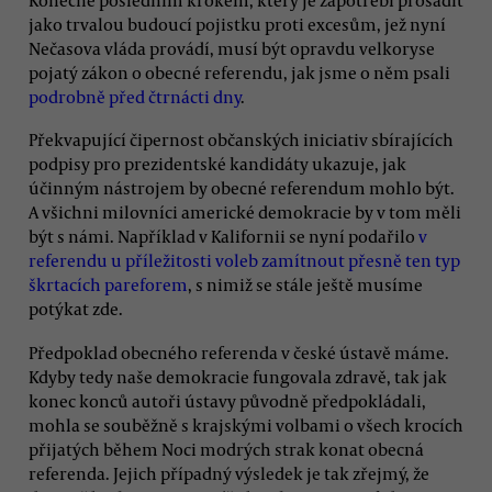
Konečně posledním krokem, který je zapotřebí prosadit
jako trvalou budoucí pojistku proti excesům, jež nyní
Nečasova vláda provádí, musí být opravdu velkoryse
pojatý zákon o obecné referendu, jak jsme o něm psali
podrobně před čtrnácti dny
.
Překvapující čipernost občanských iniciativ sbírajících
podpisy pro prezidentské kandidáty ukazuje, jak
účinným nástrojem by obecné referendum mohlo být.
A všichni milovníci americké demokracie by v tom měli
být s námi. Například v Kalifornii se nyní podařilo
v
referendu u příležitosti voleb zamítnout přesně ten typ
škrtacích pareforem
, s nimiž se stále ještě musíme
potýkat zde.
Předpoklad obecného referenda v české ústavě máme.
Kdyby tedy naše demokracie fungovala zdravě, tak jak
konec konců autoři ústavy původně předpokládali,
mohla se souběžně s krajskými volbami o všech krocích
přijatých během Noci modrých strak konat obecná
referenda. Jejich případný výsledek je tak zřejmý, že