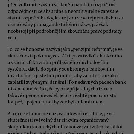
před volbami: zvyšují se daně a namísto rozpočtové
odpovědnosti se absurdně a neomluvitelně zatěžuje
státní rozpočet kroky, které jsou ve veřejném diskursu
označovány propagandistickými názvy, jež však
neobstojí při podrobnějším zkoumání pravé podstaty
věci.
To, co se honosně nazývá jako „penzijní reforma“, je ve
skutečnosti pokus vyvést část prostředků z funkčního
a vzácně efektivního průběžného důchodového
systému, dát je do správy soukromým bankovním
institucím, a ještě lidi přinutit, aby za tuto transakci
zaplatili zvýšenými daněmi! Po nedávných pádech bank
nikdo nemůže říct, že by o nepřijatelných rizicích
takové operace nevěděl. Je to v realitě prachsprostá
loupež, i pojem tunel by zde byl eufemismem.
A to, co se honosně nazývá církevní restituce, je ve
skutečnosti svévolný dar církvím organizovaný
skupinkou fanatických ultrakonzervativních katolíků
v čele s Dukou, Kalouskem a Nečasem. Je to krok, jehož