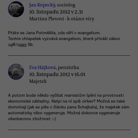
Jan Kopecký
, sociolog
10. listopadu 2012 v 2.31
Martinu Plevovi - k otázce víry
Ptáte se Jana Potměšila, zda věří v evangelium.
Tenhle chlapeček vyznává evangelium, které přináší zákon
198/1993 Sb.
Eva Hájková
, penzistka
10. listopadu 2012 v 16.01
Majetek
A potom bude někdo vyčítat marxistům lpění na prvotnosti
ekonomické základny. Nelpí na ní spíš církev? Možná se také
domnívají (jak se píše v článku pana Schejbala), že majetek sám
automaticky něco vygeneruje. Možná dokonce vygeneruje
všeobecnou zbožnost :-)