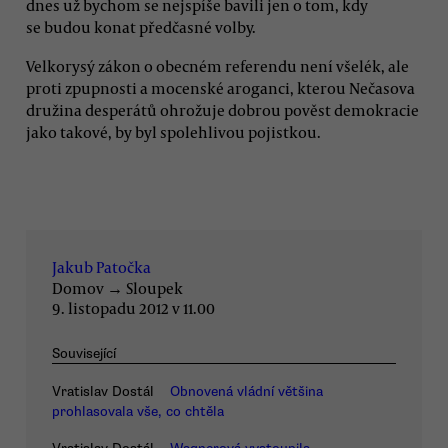
dnes už bychom se nejspíše bavili jen o tom, kdy
se budou konat předčasné volby.
Velkorysý zákon o obecném referendu není všelék, ale
proti zpupnosti a mocenské aroganci, kterou Nečasova
družina desperátů ohrožuje dobrou pověst demokracie
jako takové, by byl spolehlivou pojistkou.
Jakub Patočka
Domov
→
Sloupek
9. listopadu 2012 v 11.00
Související
Vratislav Dostál
Obnovená vládní většina
prohlasovala vše, co chtěla