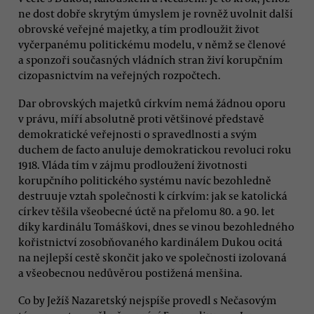
ne dost dobře skrytým úmyslem je rovněž uvolnit další
obrovské veřejné majetky, a tím prodloužit život
vyčerpanému politickému modelu, v němž se členové
a sponzoři současných vládních stran živí korupčním
cizopasnictvím na veřejných rozpočtech.
Dar obrovských majetků církvím nemá žádnou oporu
v právu, míří absolutně proti většinové představě
demokratické veřejnosti o spravedlnosti a svým
duchem de facto anuluje demokratickou revoluci roku
1918. Vláda tím v zájmu prodloužení životnosti
korupčního politického systému navíc bezohledně
destruuje vztah společnosti k církvím: jak se katolická
církev těšila všeobecné úctě na přelomu 80. a 90. let
díky kardinálu Tomáškovi, dnes se vinou bezohledného
kořistnictví zosobňovaného kardinálem Dukou ocitá
na nejlepší cestě skončit jako ve společnosti izolovaná
a všeobecnou nedůvěrou postižená menšina.
Co by Ježíš Nazaretský nejspíše provedl s Nečasovým