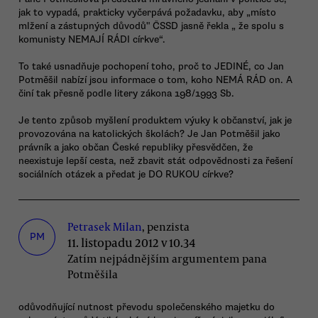
jak to vypadá, prakticky vyčerpává požadavku, aby „místo
mlžení a zástupných důvodů" ČSSD jasně řekla „ že spolu s
komunisty NEMAJÍ RÁDI církve“.
To také usnadňuje pochopení toho, proč to JEDINÉ, co Jan
Potměšil nabízí jsou informace o tom, koho NEMÁ RÁD on. A
činí tak přesně podle litery zákona 198/1993 Sb.
Je tento způsob myšlení produktem výuky k občanství, jak je
provozována na katolických školách? Je Jan Potměšil jako
právník a jako občan České republiky přesvědčen, že
neexistuje lepší cesta, než zbavit stát odpovědnosti za řešení
sociálních otázek a předat je DO RUKOU církve?
Petrasek Milan
, penzista
PM
11. listopadu 2012 v 10.34
Zatím nejpádnějším argumentem pana
Potměšila
odůvodňující nutnost převodu společenského majetku do