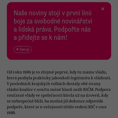
×
Naše noviny stojí v první linii
boje za svobodné novinářství
a lidská práva. Podpořte nás
a přidejte se k nám!
♥ Daruji
Od roku 1989 je to zřejmě poprvé, kdy tu máme vládu,
která pozbyla prakticky jakoukoli legitimitu k vládnutí.
V posledních krajských volbách dostaly obě strany
vládní koalice v součtu méně hlasů nežli KSČM. Podpora
současné vlády ve společnosti klesla už na úroveň, kdy
se nebezpečně blíží, ba možná již dokonce odpovídá
podpoře, které se u veřejnosti těšilo vedení KSČ v roce
1988.