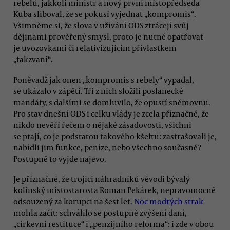
rebelů, jakkoli ministr a nový první místopředseda
Kuba sliboval, že se pokusí vyjednat „kompromis“.
Všimněme si, že slova v užívání ODS ztrácejí svůj
dějinami prověřený smysl, proto je nutné opatřovat
je uvozovkami či relativizujícím přívlastkem
„takzvaní“.
Poněvadž jak onen „kompromis s rebely“ vypadal,
se ukázalo v zápětí. Tři z nich složili poslanecké
mandáty, s dalšími se domluvilo, že opustí sněmovnu.
Pro stav dnešní ODS i celku vlády je zcela příznačné, že
nikdo nevěří řečem o nějaké zásadovosti, všichni
se ptají, co je podstatou takového kšeftu: zastrašovali je,
nabídli jim funkce, peníze, nebo všechno současně?
Postupně to vyjde najevo.
Je příznačné, že trojici náhradníků vévodí bývalý
kolínský místostarosta Roman Pekárek, nepravomocně
odsouzený za korupci na šest let.
Noc modrých strak
mohla začít: schválilo se postupně zvýšení daní,
„církevní restituce“ i „penzijního reforma“: i zde v obou