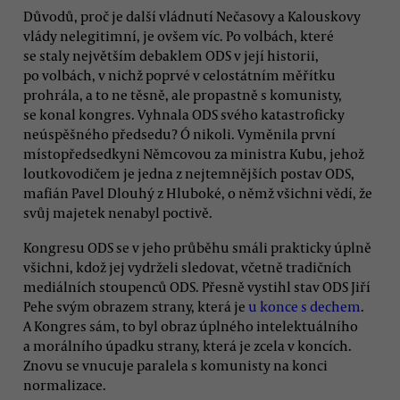
Důvodů, proč je další vládnutí Nečasovy a Kalouskovy
vlády nelegitimní, je ovšem víc. Po volbách, které
se staly největším debaklem ODS v její historii,
po volbách, v nichž poprvé v celostátním měřítku
prohrála, a to ne těsně, ale propastně s komunisty,
se konal kongres. Vyhnala ODS svého katastroficky
neúspěšného předsedu? Ó nikoli. Vyměnila první
místopředsedkyni Němcovou za ministra Kubu, jehož
loutkovodičem je jedna z nejtemnějších postav ODS,
mafián Pavel Dlouhý z Hluboké, o němž všichni vědí, že
svůj majetek nenabyl poctivě.
Kongresu ODS se v jeho průběhu smáli prakticky úplně
všichni, kdož jej vydrželi sledovat, včetně tradičních
mediálních stoupenců ODS. Přesně vystihl stav ODS Jiří
Pehe svým obrazem strany, která je
u konce s dechem
.
A Kongres sám, to byl obraz úplného intelektuálního
a morálního úpadku strany, která je zcela v koncích.
Znovu se vnucuje paralela s komunisty na konci
normalizace.