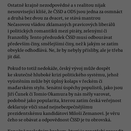
Ostatně krajně nezodpovědné a s realitou nijak
nesouvisející klišé, že ČSSD a ODS jsou jedna za osmnáct
a druhá bez dvou za dvacet, se stává mantrou
Nečasovou vládou zklamaných pravicových liberálů
i politických romantiků mezi piráty, zelenými či
Franzofily. Tento předsudek ČSSD musí odbourávat
především činy, smělejšími činy, než k jakým se zatím
obvykle odhodlává. Ne, že by nebyly přísliby, ale je třeba
jít dál.
Pokud to totiž nedokáže, český vývoj může dospět
ke skutečně hluboké krizi politického systému, jehož
vyústěním může být úplný kolaps v řeckém či
maďarském stylu. Senátní úspěchy populistů, jako jsou
Jiří Čunek či Tomio Okamura by nás měly varovat,
podobně jako popularita, kterou zatím česká veřejnost
deklaruje vůči snad nejnebezpečnějšímu
prezidentskému kandidátovi Miloši Zemanovi. Je věru
čeho se obávat a odpovědnost ČSSD je tu obrovská.