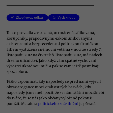
Zkopírovat odkaz
Vytisknout
To, co provedla zostuzená, utrmácená, sflikovaná,
korupčníky, prapodivnými exkomunikovanými
existencemi a bezprecedentní politickou firmičkou
LiDem vyztužená sněmovní většina v noci ze středy 7.
listopadu 2012 na čtvrtek 8. listopadu 2012, má nádech
drzého uličnictví. Jako když vám špatně vychovaní
výrostci ukradnou míč, a pak se vám ještě posmívají
zpoza plotu.
Těžko vzpomínat, kdy naposledy se před námi vyjevil
obraz arogance moci v tak ostrých barvách, kdy
naposledy jsme měli pocit, že se nám státní moc šklebí
do tváře, že se nás jako občany vyloženě pokouší
ponížit. Metafora
politického znásilnění
je přesná.