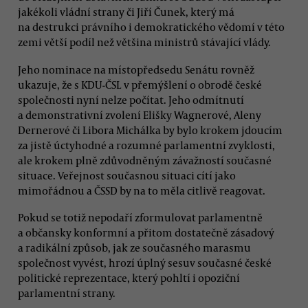
jakékoli vládní strany či Jiří Čunek, který má
na destrukci právního i demokratického vědomí v této
zemi větší podíl než většina ministrů stávající vlády.
Jeho nominace na místopředsedu Senátu rovněž
ukazuje, že s KDU-ČSL v přemýšlení o obrodě české
společnosti nyní nelze počítat. Jeho odmítnutí
a demonstrativní zvolení Elišky Wagnerové, Aleny
Dernerové či Libora Michálka by bylo krokem jdoucím
za jistě úctyhodné a rozumné parlamentní zvyklosti,
ale krokem plně zdůvodněným závažností současné
situace. Veřejnost současnou situaci cítí jako
mimořádnou a ČSSD by na to měla citlivě reagovat.
Pokud se totiž nepodaří zformulovat parlamentně
a občansky konformní a přitom dostatečně zásadový
a radikální způsob, jak ze současného marasmu
společnost vyvést, hrozí úplný sesuv současné české
politické reprezentace, který pohltí i opoziční
parlamentní strany.