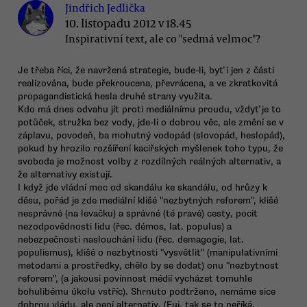
Jindřich Jedlička
10. listopadu 2012 v 18.45
Inspirativní text, ale co "sedmá velmoc"?
Je třeba říci, že navržená strategie, bude-li, byť i jen z části
realizována, bude překroucena, převrácena, a ve zkratkovitá
propagandistická hesla druhé strany využita.
Kdo má dnes odvahu jít proti mediálnímu proudu, vždyť je to
potůček, stružka bez vody, jde-li o dobrou věc, ale změní se v
záplavu, povodeň, ba mohutný vodopád (slovopád, heslopád),
pokud by hrozilo rozšíření kaciřských myšlenek toho typu, že
svoboda je možnost volby z rozdílných reálných alternativ, a
že alternativy existují.
I když jde vládní moc od skandálu ke skandálu, od hrůzy k
děsu, pořád je zde mediální klišé "nezbytných reforem", klišé
nesprávné (na levačku) a správné (té pravé) cesty, pocit
nezodpovědnosti lidu (řec. démos, lat. populus) a
nebezpečnosti naslouchání lidu (řec. demagogie, lat.
populismus), klišé o nezbytnosti "vysvětlit" (manipulativními
metodami a prostředky, chělo by se dodat) onu "nezbytnost
reforem", (a jakousi povinnost médií vycházet tomuhle
bohulibému úkolu vstříc). Shrnuto podtrženo, nemáme sice
dobrou vládu, ale není alternativ. (Fuj, tak se to neříká.