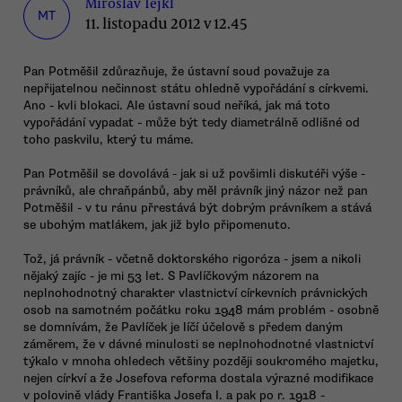
Miroslav Tejkl
MT
11. listopadu 2012 v 12.45
Pan Potměšil zdůrazňuje, že ústavní soud považuje za
nepřijatelnou nečinnost státu ohledně vypořádání s církvemi.
Ano - kvli blokaci. Ale ústavní soud neříká, jak má toto
vypořádání vypadat - může být tedy diametrálně odlišné od
toho paskvilu, který tu máme.
Pan Potměšil se dovolává - jak si už povšimli diskutéři výše -
právníků, ale chraňpánbů, aby měl právník jiný názor než pan
Potměšil - v tu ránu přrestává být dobrým právníkem a stává
se ubohým matlákem, jak již bylo připomenuto.
Tož, já právník - včetně doktorského rigoróza - jsem a nikoli
nějaký zajíc - je mi 53 let. S Pavlíčkovým názorem na
neplnohodnotný charakter vlastnictví církevních právnických
osob na samotném počátku roku 1948 mám problém - osobně
se domnívám, že Pavlíček je líčí účelově s předem daným
záměrem, že v dávné minulosti se neplnohodnotné vlastnictví
týkalo v mnoha ohledech většiny později soukromého majetku,
nejen církví a že Josefova reforma dostala výrazné modifikace
v polovině vlády Františka Josefa I. a pak po r. 1918 -