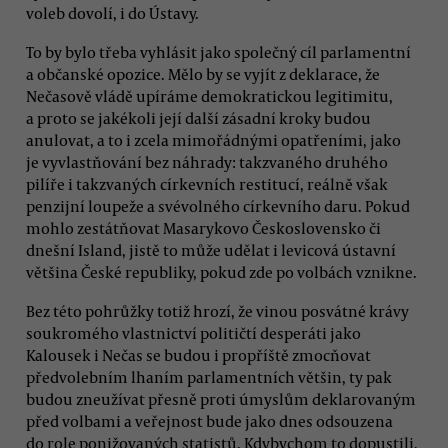
voleb dovolí, i do Ústavy.
To by bylo třeba vyhlásit jako společný cíl parlamentní
a občanské opozice. Mělo by se vyjít z deklarace, že
Nečasově vládě upíráme demokratickou legitimitu,
a proto se jakékoli její další zásadní kroky budou
anulovat, a to i zcela mimořádnými opatřeními, jako
je vyvlastňování bez náhrady: takzvaného druhého
pilíře i takzvaných církevních restitucí, reálně však
penzijní loupeže a svévolného církevního daru. Pokud
mohlo zestátňovat Masarykovo Československo či
dnešní Island, jistě to může udělat i levicová ústavní
většina České republiky, pokud zde po volbách vznikne.
Bez této pohrůžky totiž hrozí, že vinou posvátné krávy
soukromého vlastnictví političtí desperáti jako
Kalousek i Nečas se budou i propříště zmocňovat
předvolebním lhaním parlamentních většin, ty pak
budou zneužívat přesně proti úmyslům deklarovaným
před volbami a veřejnost bude jako dnes odsouzena
do role ponižovaných statistů. Kdybychom to dopustili,