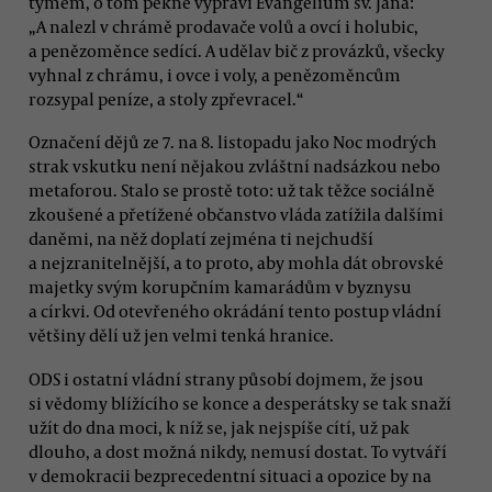
týmem, o tom pěkně vypráví Evangelium sv. Jana:
„A nalezl v chrámě prodavače volů a ovcí i holubic,
a penězoměnce sedící. A udělav bič z provázků, všecky
vyhnal z chrámu, i ovce i voly, a penězoměncům
rozsypal peníze, a stoly zpřevracel.“
Označení dějů ze 7. na 8. listopadu jako Noc modrých
strak vskutku není nějakou zvláštní nadsázkou nebo
metaforou. Stalo se prostě toto: už tak těžce sociálně
zkoušené a přetížené občanstvo vláda zatížila dalšími
daněmi, na něž doplatí zejména ti nejchudší
a nejzranitelnější, a to proto, aby mohla dát obrovské
majetky svým korupčním kamarádům v byznysu
a církvi. Od otevřeného okrádání tento postup vládní
většiny dělí už jen velmi tenká hranice.
ODS i ostatní vládní strany působí dojmem, že jsou
si vědomy blížícího se konce a desperátsky se tak snaží
užít do dna moci, k níž se, jak nejspíše cítí, už pak
dlouho, a dost možná nikdy, nemusí dostat. To vytváří
v demokracii bezprecedentní situaci a opozice by na