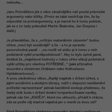
nedouka….
Janu Potměšilovi jde o něco závažnějšího než pouhé právnické
argumenty nebo kličky. (Proto se také nezdržuje tím, že by
odpovídal na protiargumenty, a je marné ho k tomu pobízet,
jak se o to tady pokoušeli Martin Škabraha, Jan Dospiva i
další.)
Je přesvědčen, že s „určitým materiálním zázemím“ budou
církve „moci být sociálnější“ a že – a to je opravdu
pozoruhodná pasáž – „na rozdíl od státu je k tomu u nich
podstatně vyšší pravděpodobnost“. Aby to bylo úplně jasné,
dodává že „majetkové hodnoty v rukou církví slibují podstatně
vyšší užitky pro všechny POTŘEBNÉ…“ (jaké příznačné
souznění s ministrem Drábkem nebo Květoslavou
Hyldebrantovou!). –
A svou závěrečnou větou „Raději majetek v držení církve, s
jejími sociálními a etickými důrazy, nežli v dispozici neoliberální
politické reprezentace“ jednak bezděčně evokuje představu, že
český stát bude v držení dnešní lumpenburžoasie navěky,
jednak nás tím „RADĚJI“, které mu uklouzlo, přivádí k otázce,
zda se podle něj vlastně nejedná jen o menší ze dvou zel?
Páně Potměšilova představa mravného jednání v politice se,