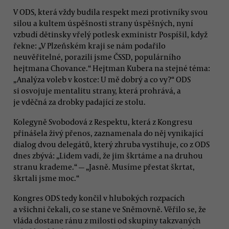
V ODS, která vždy budila respekt mezi protivníky svou
silou a kultem úspěšnosti strany úspěšných, nyní
vzbudí dětinsky vřelý potlesk exministr Pospíšil, když
řekne: „V Plzeňském kraji se nám podařilo
neuvěřitelné, porazili jsme ČSSD, populárního
hejtmana Chovance.“ Hejtman Kubera na stejné téma:
„Analýza voleb v kostce: U mě dobrý a co vy?“ ODS
si osvojuje mentalitu strany, která prohrává, a
je vděčná za drobky padající ze stolu.
Kolegyně Svobodová z Respektu, která z Kongresu
přinášela živý přenos, zaznamenala do něj vynikající
dialog dvou delegátů, který zhruba vystihuje, co z ODS
dnes zbývá: „Lidem vadí, že jim škrtáme a na druhou
stranu krademe.“ — „Jasně. Musíme přestat škrtat,
škrtali jsme moc.“
Kongres ODS tedy končil v hlubokých rozpacích
a všichni čekali, co se stane ve Sněmovně. Věřilo se, že
vláda dostane ránu z milosti od skupiny takzvaných