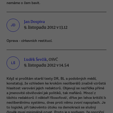
nemáme o čem bavit.
Jan Dospiva
JD
9. listopadu 2012 v 13.12
Oprava - církevních restitucí.
Luděk Ševčík
, OSVČ
LŠ
9. listopadu 2012 v 14.54
Když si pročítám starší texty DR, BL a podobných médií,
konstatuji, že vzhledem ke krokům neoliberálů značně vzrůstá
hlasitost varování jejich redaktorů. Objevují se nezřídka přímé
a jmenovité obviňování jak politiků, tak mafiánů. Mnozí z
těchto redaktorů /i někteří filosofové/, dříve jen lehce kritičtí k
neoliberálnímu systému, dnes proti němu zvoní napoplach. Je
to logické, při takovémto útoku na demokracii se slušný
člověk musí minimálně ozvat. Proto je s podivem, že opoziční