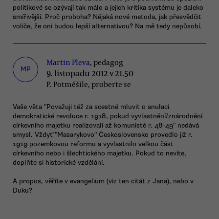
politikové se ozývají tak málo a jejich kritika systému je daleko
smířivější. Proč proboha? Nějaká nové metoda, jak přesvědčit
voliče, že oni budou lepší alternativou? Na mě tedy nepůsobí.
Martin Pleva
, pedagog
MP
9. listopadu 2012 v 21.50
P. Potměšile, proberte se
Vaše věta "Považuji též za scestné mluvit o anulaci
demokratické revoluce r. 1918, pokud vyvlastnění/znárodnění
církevního majetku realizovali až komunisté r. 48-49" nedává
smysl. Vždyť "Masarykovo" Československo provedlo již r.
1919 pozemkovou reformu a vyvlastnilo velkou část
církevního nebo i šlechtického majetku. Pokud to nevíte,
doplňte si historické vzdělání.
A propos, věříte v evangelium (viz ten citát z Jana), nebo v
Duku?