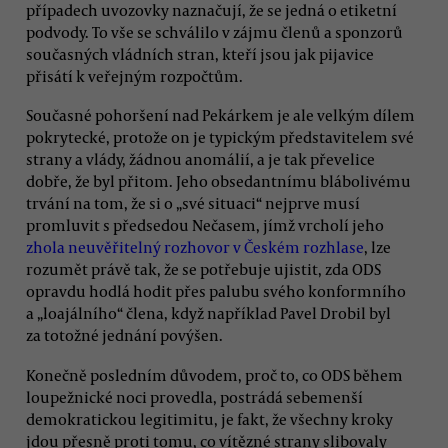
případech uvozovky naznačují, že se jedná o etiketní
podvody. To vše se schválilo v zájmu členů a sponzorů
současných vládních stran, kteří jsou jak pijavice
přisátí k veřejným rozpočtům.
Současné pohoršení nad Pekárkem je ale velkým dílem
pokrytecké, protože on je typickým představitelem své
strany a vlády, žádnou anomálií, a je tak převelice
dobře, že byl přitom. Jeho obsedantnímu blábolivému
trvání na tom, že si o „své situaci“ nejprve musí
promluvit s předsedou Nečasem, jímž vrcholí jeho
zhola neuvěřitelný rozhovor v Českém rozhlase
, lze
rozumět právě tak, že se potřebuje ujistit, zda ODS
opravdu hodlá hodit přes palubu svého konformního
a „loajálního“ člena, když například Pavel Drobil byl
za totožné jednání povýšen.
Konečně posledním důvodem, proč to, co ODS během
loupežnické noci provedla, postrádá sebemenší
demokratickou legitimitu, je fakt, že všechny kroky
jdou přesně proti tomu, co vítězné strany slibovaly