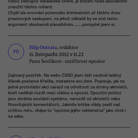
rukou zástupců Vatikánské církve, je snížení rizika asociálního
zneužití těchto miliard.
Chybí ale srovnání potenciálu kriminelních sil těchto dvou
pravicových seskupení, na jehož základě by se stal tento
argument všeobecně plausibilním………pomyslel jsem si.
Filip Outrata
, redaktor
FO
11. listopadu 2012 v 11.22
Panu Ševčíkovi - smířlivost opozice
Zajímavý postřeh. Na webu ČSSD jsem četl osobně laděný
článek poslance Křečka, matadora soc.dem. Popisuje, jak na
jedné protivládní akci narazil na odmítnutí ze strany aktivistů,
kteří nedělali rozdíl mezi vládou a opozicí. Opoziční politici
jsou zkrátka součástí systému, narozdíl od aktivistů nebo
filosofujících komentátorů. Jakmile kritika vlády zesílí nad
určitou míru, chápe to "opozice jejího veličenstva" jako útok i
na sebe.