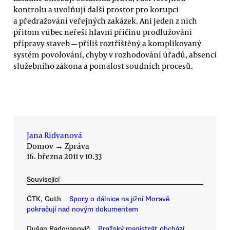
kontrolu a uvolňují další prostor pro korupci
a předražování veřejných zakázek. Ani jeden z nich
přitom vůbec neřeší hlavní příčinu prodlužování
přípravy staveb — příliš roztříštěný a komplikovaný
systém povolování, chyby v rozhodování úřadů, absenci
služebního zákona a pomalost soudních procesů.
Jana Ridvanová
Domov
→
Zpráva
16. března 2011 v 10.33
Související
ČTK, Guth
Spory o dálnice na jižní Moravě
pokračují nad novým dokumentem
Dušan Radovanovič
Pražský magistrát obchází