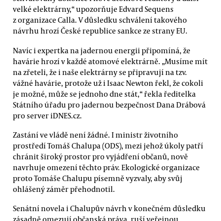
velké elektrárny,“ upozorňuje Edvard Sequens
z organizace Calla. V důsledku schválení takového
návrhu hrozí České republice sankce ze strany EU.
Navíc i expertka na jadernou energii připomíná, že
havárie hrozí v každé atomové elektrárně. „Musíme mít
na zřeteli, že i naše elektrárny se připravují na tzv.
vážné havárie, protože už i Isaac Newton řekl, že cokoli
je možné, může se jednoho dne stát,“ řekla ředitelka
Státního úřadu pro jadernou bezpečnost Dana Drábová
pro server iDNES.cz.
Zastání ve vládě není žádné. I ministr životního
prostředí Tomáš Chalupa (ODS), mezi jehož úkoly patří
chránit široký prostor pro vyjádření občanů, nově
navrhuje omezení těchto práv. Ekologické organizace
proto Tomáše Chalupu písemně vyzvaly, aby svůj
ohlášený záměr přehodnotil.
Senátní novela i Chalupův návrh v konečném důsledku
zásadně omezují občanská práva, ruší veřejnou