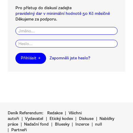
Pro přístup do diskusí zadejte
pravidelný dar v minimální hodnotě 50 Kč měsíčně
Děkujeme za podporu.
Přihlásit →
Zapomněli jste heslo?
Deník Referendum:
Redakce
|
Všichni
autoři
|
Vydavatel
|
Etický kodex
|
Diskuse
|
Nabídky
práce
|
Nadační fond
|
Bluesky
|
Inzerce
|
null
|
Partneři