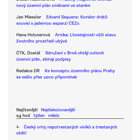
nový územní plán změnami ve starém
Jan Miessler
Edvard Sequens: Koridor drátů
souvisí s jadernou expanzí ČEZu
Hana Holcnerová
Arnika: Lhostejnosti vůči stavu
životního prostředí ubývá
ČTK, Dostál
Sdružení v Brně chtějí ovlivnit
územní plán, sbírají podpisy
Redakce DR
Ke konceptu územního plánu Prahy
se sešlo přes 1200 připomínek
Nejčtenější
Nejdiskutovanější
24 hod
týden
měsíc
1.
Český orloj nepotrestaných viníků a trestaných
obětí