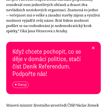
osmdesát osm jednotlivých občanů a dvacet dva
nevládních neziskových organizací. Znamená to jedno
—
veřejnost má o velké a zásadní stavby zájem a využívá
možnost vyjádřit svůj názor. Brát lidem možnost
podílet se na rozhodování je nedemokratický krok
zpátky,“ říká Jana Vitnerová z Arniky.
×
Když chcete pochopit, co se
děje v domácí politice, stačí
číst Deník Referendum.
Podpořte nás!
♥ Daruji
Stínový ministr životního prostředí ČSSD Václav Zemek