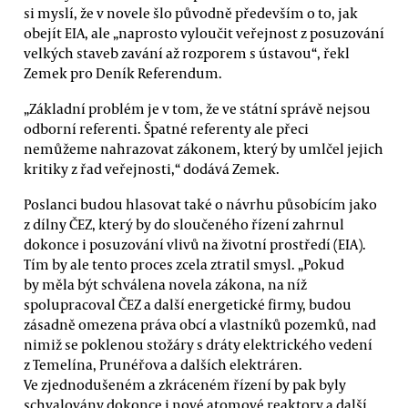
si myslí, že v novele šlo původně především o to, jak
obejít EIA, ale „naprosto vyloučit veřejnost z posuzování
velkých staveb zavání až rozporem s ústavou“, řekl
Zemek pro Deník Referendum.
„Základní problém je v tom, že ve státní správě nejsou
odborní referenti. Špatné referenty ale přeci
nemůžeme nahrazovat zákonem, který by umlčel jejich
kritiky z řad veřejnosti,“ dodává Zemek.
Poslanci budou hlasovat také o návrhu působícím jako
z dílny ČEZ, který by do sloučeného řízení zahrnul
dokonce i posuzování vlivů na životní prostředí (EIA).
Tím by ale tento proces zcela ztratil smysl. „Pokud
by měla být schválena novela zákona, na níž
spolupracoval ČEZ a další energetické firmy, budou
zásadně omezena práva obcí a vlastníků pozemků, nad
nimiž se poklenou stožáry s dráty elektrického vedení
z Temelína, Prunéřova a dalších elektráren.
Ve zjednodušeném a zkráceném řízení by pak byly
schvalovány dokonce i nové atomové reaktory a další