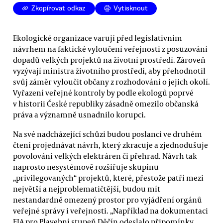
Zkopírovat odkaz
Vytisknout
Ekologické organizace varují před legislativním
návrhem na faktické vyloučení veřejnosti z posuzování
dopadů velkých projektů na životní prostředí. Zároveň
vyzývají ministra životního prostředí, aby přehodnotil
svůj záměr vyloučit občany z rozhodování o jejich okolí.
Vyřazení veřejné kontroly by podle ekologů poprvé
v historii České republiky zásadně omezilo občanská
práva a významně usnadnilo korupci.
Na své nadcházející schůzi budou poslanci ve druhém
čtení projednávat návrh, který zkracuje a zjednodušuje
povolování velkých elektráren či přehrad. Návrh tak
naprosto nesystémově rozšiřuje skupinu
„privilegovaných“ projektů, které, přestože patří mezi
největší a nejproblematičtější, budou mít
nestandardně omezený prostor pro vyjádření orgánů
veřejné správy i veřejnosti. „Například na dokumentaci
EIA pro Plavební stupeň Děčín odeslalo připomínky