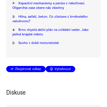
2.
Kapacitní mechanismy a peníze z rekultivací.
Oligarchie zase obere nás všechny
3.
Hlína, asfalt, beton. Co zůstane z brněnského
velodromu?
4.
Brno chystá akční plán na zvládání veder. Jako
jediné krajské město
5.
Sucho v době motoristické
Zkopírovat odkaz
Vytisknout
Diskuse