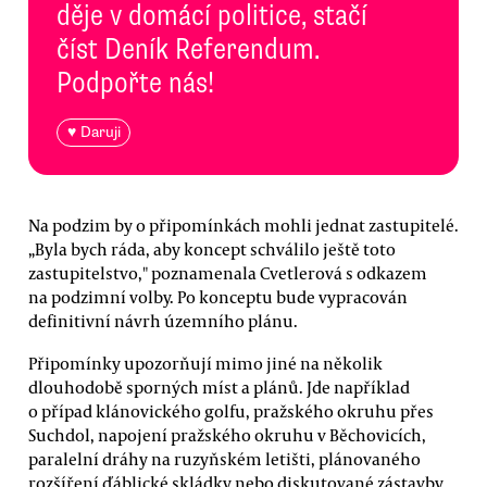
děje v domácí politice, stačí
číst Deník Referendum.
Podpořte nás!
♥ Daruji
Na podzim by o připomínkách mohli jednat zastupitelé.
„Byla bych ráda, aby koncept schválilo ještě toto
zastupitelstvo," poznamenala Cvetlerová s odkazem
na podzimní volby. Po konceptu bude vypracován
definitivní návrh územního plánu.
Připomínky upozorňují mimo jiné na několik
dlouhodobě sporných míst a plánů. Jde například
o případ klánovického golfu, pražského okruhu přes
Suchdol, napojení pražského okruhu v Běchovicích,
paralelní dráhy na ruzyňském letišti, plánovaného
rozšíření ďáblické skládky nebo diskutované zástavby