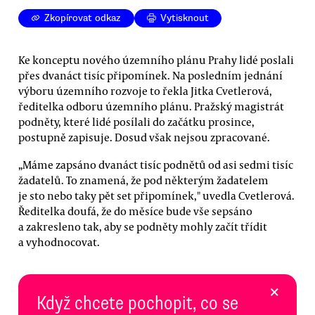
Zkopírovat odkaz
Vytisknout
Ke konceptu nového územního plánu Prahy lidé poslali
přes dvanáct tisíc připomínek. Na posledním jednání
výboru územního rozvoje to řekla Jitka Cvetlerová,
ředitelka odboru územního plánu. Pražský magistrát
podněty, které lidé posílali do začátku prosince,
postupně zapisuje. Dosud však nejsou zpracované.
„Máme zapsáno dvanáct tisíc podnětů od asi sedmi tisíc
žadatelů. To znamená, že pod některým žadatelem
je sto nebo taky pět set připomínek," uvedla Cvetlerová.
Ředitelka doufá, že do měsíce bude vše sepsáno
a zakresleno tak, aby se podněty mohly začít třídit
a vyhodnocovat.
×
Když chcete pochopit, co se