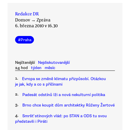
Redakce DR
Domov
→
Zpráva
6. března 2010 v 16.30
#
Praha
Nejčtenější
Nejdiskutovanější
24 hod
týden
měsíc
1.
Evropa se změně klimatu přizpůsobí. Otázkou
je jak, kdy a co s příčinami
2.
Padesát odstínů lži a nová nekulturní politika
3.
Brno chce koupit dům architektky Růženy Žertové
4.
Smršť stínových vlád: po STAN a ODS tu svou
představili i Piráti