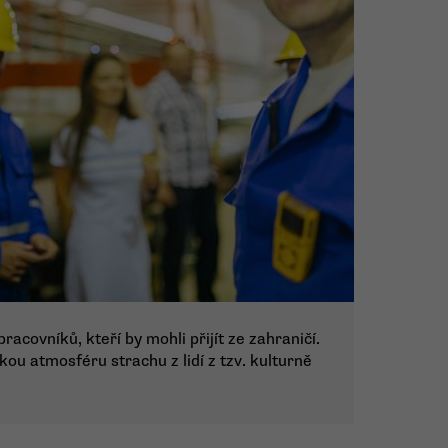
racovníků, kteří by mohli přijít ze zahraničí.
kou atmosféru strachu z lidí z tzv. kulturně