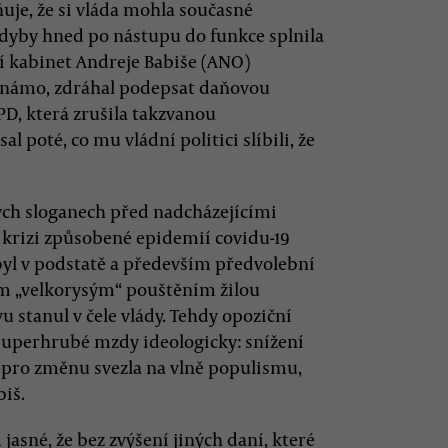
e, že si vláda mohla současné
 kdyby hned po nástupu do funkce splnila
jší kabinet Andreje Babiše (ANO)
 známo, zdráhal podepsat daňovou
, která zrušila takzvanou
poté, co mu vládní politici slíbili, že
ých sloganech před nadcházejícími
 krizi způsobené epidemií covidu-19
 byl v podstatě a především předvolební
ím „velkorysým“ pouštěním žilou
 stanul v čele vlády. Tehdy opoziční
 superhrubé mzdy ideologicky: snížení
se pro změnu svezla na vlně populismu,
biš.
jasné, že bez zvýšení jiných daní, které