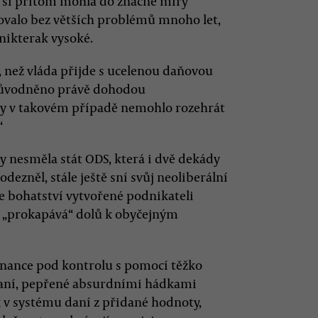
a, si přitom mohla do značné míry
valo bez větších problémů mnoho let,
nikterak vysoké.
 než vláda přijde s ucelenou daňovou
zdůvodněno právě dohodou
y v takovém případě nemohlo rozehrát
“
dy nesměla stát ODS, která i dvě dekády
dezněl, stále ještě sní svůj neoliberální
že bohatství vytvořené podnikateli
 „prokapává“ dolů k obyčejným
finance pod kontrolu s pomocí těžko
daní, pepřené absurdními hádkami
 v systému daní z přidané hodnoty,