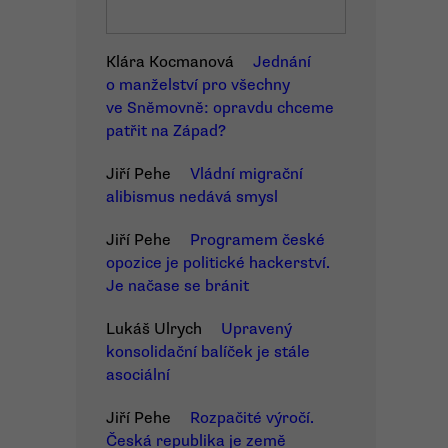
Klára Kocmanová
Jednání
o manželství pro všechny
ve Sněmovně: opravdu chceme
patřit na Západ?
Jiří Pehe
Vládní migrační
alibismus nedává smysl
Jiří Pehe
Programem české
opozice je politické hackerství.
Je načase se bránit
Lukáš Ulrych
Upravený
konsolidační balíček je stále
asociální
Jiří Pehe
Rozpačité výročí.
Česká republika je země