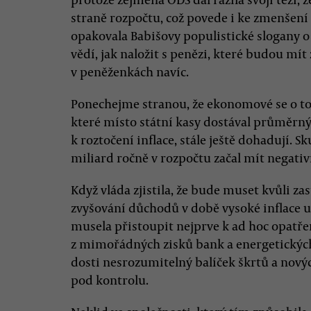
straně rozpočtu, což povede i ke zmenšení 
opakovala Babišovy populistické slogany o 
vědí, jak naložit s penězi, které budou mí
v peněženkách navíc.
Ponechejme stranou, že ekonomové se o to
které místo státní kasy dostával průměrný
k roztočení inflace, stále ještě dohadují. S
miliard ročně v rozpočtu začal mít negativ
Když vláda zjistila, že bude muset kvůli 
zvyšování důchodů v době vysoké inflace ut
musela přistoupit nejprve k ad hoc opatře
z mimořádných zisků bank a energetických 
dosti nesrozumitelný balíček škrtů a novýc
pod kontrolu.