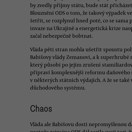
by zvedly příjmy státu, bude stát přicházet
Blouznění ODS o tom, že takový výpadek ve
šetřit, se rozplynul hned poté, co se sama 
invaze na Ukrajině a energetická krize naop
začal nebezpečně bobtnat.
Vláda pěti stran mohla ušetřit spoustu poli
Babišovy vlády Zemanovi, a k superhrubé mz
který působí po jejím zrušení stamiliardov
připraví komplexnější reformu daňového 
v některých státních výdajích. A že se tak
důchodového systému.
Chaos
Vláda ale Babišovu dosti nepromyšlenou d
protože zejména ODS dál razila svoji tezi, 