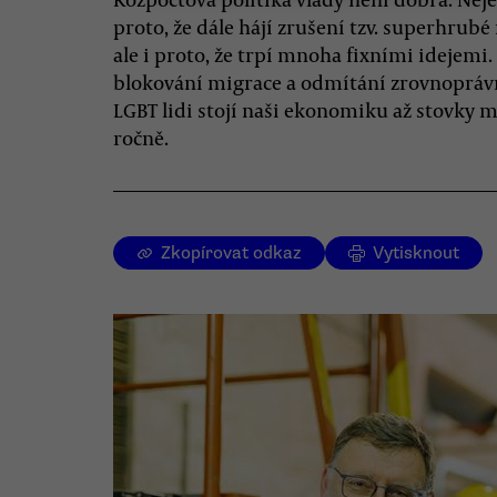
proto, že dále hájí zrušení tzv. superhrubé
ale i proto, že trpí mnoha fixními idejemi.
blokování migrace a odmítání zrovnopráv
LGBT lidi stojí naši ekonomiku až stovky m
ročně.
Zkopírovat odkaz
Vytisknout