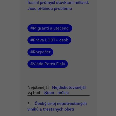
fosilní průmysl stovkami miliard.
Jsou příčinou problému
#
Migranti a utečenci
#
Práva LGBT+ osob
#
Rozpočet
#
Vláda Petra Fialy
Nejčtenější
Nejdiskutovanější
24 hod
týden
měsíc
1.
Český orloj nepotrestaných
viníků a trestaných obětí