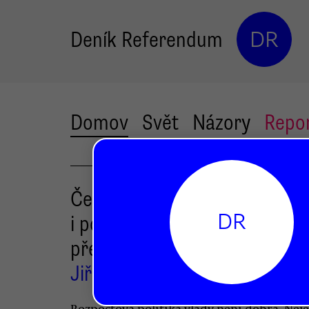
Deník Referendum
DR
Domov
Svět
Názory
Repo
Českou ekonomiku ochuzují
DR
i politické a ideologické
předsudky
Jiří Pehe
Rozpočtová politika vlády není dobrá. Nej