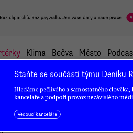
Bez oligarchů. Bez paywallu.
Jen vaše dary a naše práce
♥
rtérky
Klima
Bečva
Město
Podcas
Staňte se součástí týmu Deníku
Hledáme pečlivého a samostatného člověka, k
kanceláře a podpoří provoz nezávislého médi
Vedoucí kanceláře
en