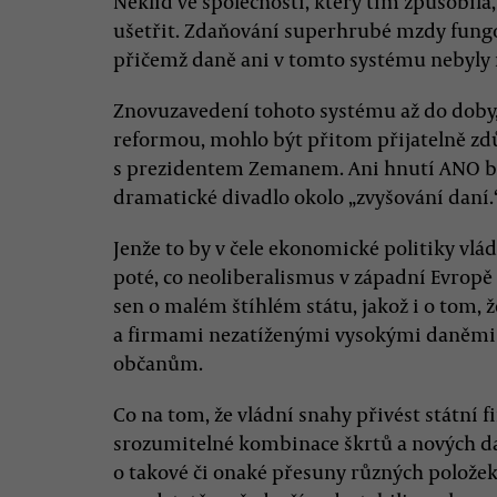
Neklid ve společnosti, který tím způsobil
ušetřit. Zdaňování superhrubé mzdy fungo
přičemž daně ani v tomto systému nebyly 
Znovuzavedení tohoto systému až do doby,
reformou, mohlo být přitom přijatelně 
s prezidentem Zemanem. Ani hnutí ANO b
dramatické divadlo okolo „zvyšování daní.
Jenže to by v čele ekonomické politiky vlá
poté, co neoliberalismus v západní Evropě o
sen o malém štíhlém státu, jakož i o tom, 
a firmami nezatíženými vysokými daněmi
občanům.
Co na tom, že vládní snahy přivést státní 
srozumitelné kombinace škrtů a nových 
o takové či onaké přesuny různých položek