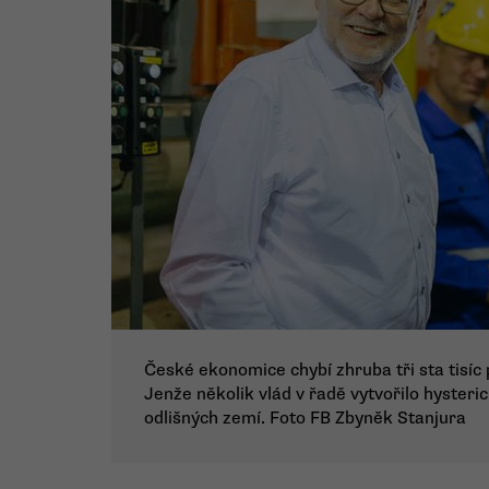
České ekonomice chybí zhruba tři sta tisíc p
Jenže několik vlád v řadě vytvořilo hysteric
odlišných zemí. Foto FB Zbyněk Stanjura