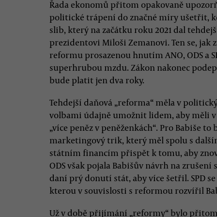
Řada ekonomů přitom opakovaně upozorňuj
politické trápení do značné míry ušetřit,
slib, který na začátku roku 2021 dal tehde
prezidentovi Miloši Zemanovi. Ten se, jak
reformu prosazenou hnutím ANO, ODS a SPD
superhrubou mzdu. Zákon nakonec podepsal 
bude platit jen dva roky.
Tehdejší daňová „reforma“ měla v politick
volbami údajně umožnit lidem, aby měli v
„více peněz v peněženkách“. Pro Babiše to
marketingový trik, který měl spolu s dalš
státním financím přispět k tomu, aby znovu
ODS však pojala Babišův návrh na zrušení
daní prý donutí stát, aby více šetřil. SPD 
kterou v souvislosti s reformou rozvířil Ba
Už v době přijímání „reformy“ bylo přitom 