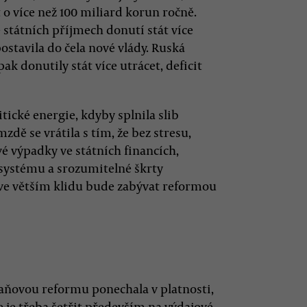
 o více než 100 miliard korun ročně.
 státních příjmech donutí stát více
postavila do čela nové vlády. Ruská
ak donutily stát více utrácet, deficit
tické energie, kdyby splnila slib
dě se vrátila s tím, že bez stresu,
é výpadky ve státních financích,
systému a srozumitelné škrty
é ve větším klidu bude zabývat reformou
aňovou reformu ponechala v platnosti,
že je třeba šetřit především na výdajové