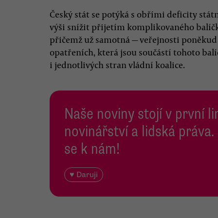
Český stát se potýká s obřími deficity stát
výši snížit přijetím komplikovaného balíčk
přičemž už samotná — veřejnosti poněkud
opatřeních, která jsou součástí tohoto balí
i jednotlivých stran vládní koalice.
Naše noviny stojí v první l
novinářství a lidská práva.
se k nám!
♥ Daruji