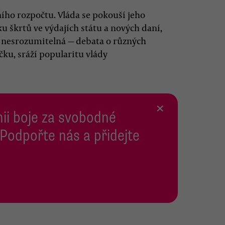
ního rozpočtu. Vláda se pokouší jeho
u škrtů ve výdajích státu a nových daní,
 nesrozumitelná — debata o různých
čku, sráží popularitu vlády
×
inii boje za svobodné
 Podpořte nás a přidejte