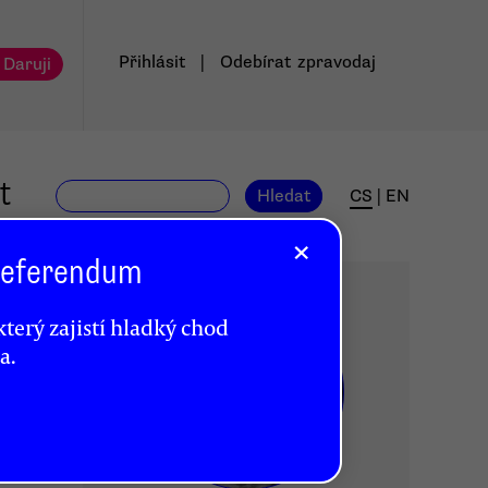
Přihlásit
|
Odebírat
zpravodaj
 Daruji
t
Hledat
CS
|
EN
×
 Referendum
terý zajistí hladký chod
a.