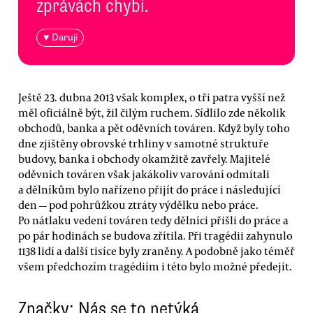
zprávách chybí.
♥ Daruji
Ještě 23. dubna 2013 však komplex, o tři patra vyšší než
měl oficiálně být, žil čilým ruchem. Sídlilo zde několik
obchodů, banka a pět oděvních továren. Když byly toho
dne zjištěny obrovské trhliny v samotné struktuře
budovy, banka i obchody okamžitě zavřely. Majitelé
oděvních továren však jakákoliv varování odmítali
a dělníkům bylo nařízeno přijít do práce i následující
den — pod pohrůžkou ztráty výdělku nebo práce.
Po nátlaku vedení továren tedy dělníci přišli do práce a
po pár hodinách se budova zřítila. Při tragédii zahynulo
1138 lidí a další tisíce byly zraněny. A podobně jako téměř
všem předchozím tragédiím i této bylo možné předejít.
Značky: Nás se to netýká