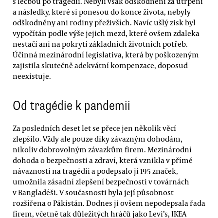
s léčbou po tragédii. Nebyli však odškodněni za utrpení
a následky, které si ponesou do konce života, nebyly
odškodněny ani rodiny přeživších. Navíc ušlý zisk byl
vypočítán podle výše jejich mezd, které ovšem zdaleka
nestačí ani na pokrytí základních životních potřeb.
Účinná mezinárodní legislativa, která by poškozeným
zajistila skutečně adekvátní kompenzace, doposud
neexistuje.
Od tragédie k pandemii
Za posledních deset let se přece jen několik věcí
zlepšilo. Vždy ale pouze díky závazným dohodám,
nikoliv dobrovolným závazkům firem. Mezinárodní
dohoda o bezpečnosti a zdraví, která vznikla v přímé
návaznosti na tragédii a podepsalo ji 195 značek,
umožnila zásadní zlepšení bezpečnosti v továrnách
v Bangladéši. V současnosti byla její působnost
rozšířena o Pákistán. Dodnes ji ovšem nepodepsala řada
firem, včetně tak důležitých hráčů jako Levi’s, IKEA