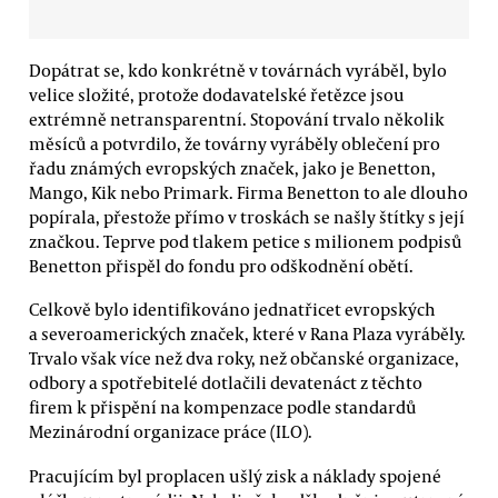
Dopátrat se, kdo konkrétně v továrnách vyráběl, bylo
velice složité, protože dodavatelské řetězce jsou
extrémně netransparentní. Stopování trvalo několik
měsíců a potvrdilo, že továrny vyráběly oblečení pro
řadu známých evropských značek, jako je Benetton,
Mango, Kik nebo Primark. Firma Benetton to ale dlouho
popírala, přestože přímo v troskách se našly štítky s její
značkou. Teprve pod tlakem petice s milionem podpisů
Benetton přispěl do fondu pro odškodnění obětí.
Celkově bylo identifikováno jednatřicet evropských
a severoamerických značek, které v Rana Plaza vyráběly.
Trvalo však více než dva roky, než občanské organizace,
odbory a spotřebitelé dotlačili devatenáct z těchto
firem k přispění na kompenzace podle standardů
Mezinárodní organizace práce (ILO).
Pracujícím byl proplacen ušlý zisk a náklady spojené