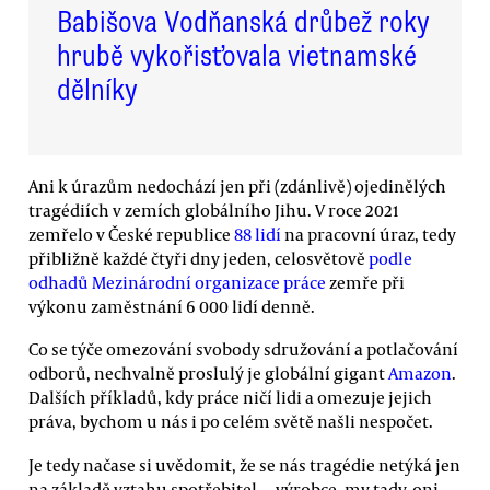
Babišova Vodňanská drůbež roky
hrubě vykořisťovala vietnamské
dělníky
Ani k úrazům nedochází jen při (zdánlivě) ojedinělých
tragédiích v zemích globálního Jihu. V roce 2021
zemřelo v České republice
88 lidí
na pracovní úraz, tedy
přibližně každé čtyři dny jeden, celosvětově
podle
odhadů Mezinárodní organizace práce
zemře při
výkonu zaměstnání 6 000 lidí denně.
Co se týče omezování svobody sdružování a potlačování
odborů, nechvalně proslulý je globální gigant
Amazon
.
Dalších příkladů, kdy práce ničí lidi a omezuje jejich
práva, bychom u nás i po celém světě našli nespočet.
Je tedy načase si uvědomit, že se nás tragédie netýká jen
na základě vztahu spotřebitel — výrobce, my tady, oni