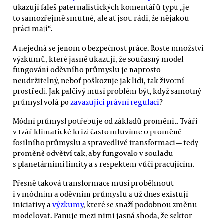
ukazují faleš paternalistických komentářů typu „je
to samozřejmě smutné, ale ať jsou rádi, že nějakou
práci mají“.
A nejedná se jenom o bezpečnost práce. Roste množství
výzkumů, které jasně ukazují, že současný model
fungování oděvního průmyslu je naprosto
neudržitelný, neboť poškozuje jak lidi, tak životní
prostředí. Jak palčivý musí problém být, když samotný
průmysl volá po
zavazující právní regulaci
?
Módní průmysl potřebuje od základů proměnit. Tváří
v tvář klimatické krizi často mluvíme o proměně
fosilního průmyslu a spravedlivé transformaci — tedy
proměně odvětví tak, aby fungovalo v souladu
s planetárními limity a s respektem vůči pracujícím.
Přesně taková transformace musí proběhnout
i v módním a oděvním průmyslu a už dnes existují
iniciativy a
výzkumy
, které se snaží podobnou změnu
modelovat. Panuje mezi nimi jasná shoda, že sektor