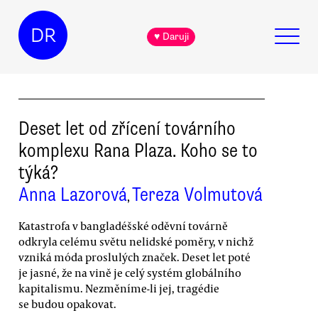
DR
♥ Daruji
Deset let od zřícení továrního
komplexu Rana Plaza. Koho se to
týká?
Anna Lazorová
Tereza Volmutová
,
Katastrofa v bangladéšské oděvní továrně
odkryla celému světu nelidské poměry, v nichž
vzniká móda proslulých značek. Deset let poté
je jasné, že na vině je celý systém globálního
kapitalismu. Nezměníme-li jej, tragédie
se budou opakovat.