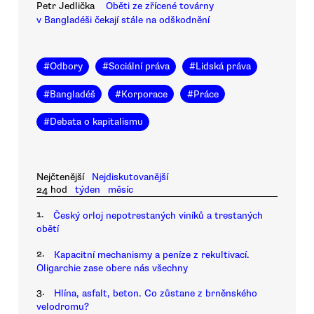
Petr Jedlička
Oběti ze zřícené továrny
v Bangladéši čekají stále na odškodnění
#
Odbory
#
Sociální práva
#
Lidská práva
#
Bangladéš
#
Korporace
#
Práce
#
Debata o kapitalismu
Nejčtenější
Nejdiskutovanější
24 hod
týden
měsíc
1.
Český orloj nepotrestaných viníků a trestaných
obětí
2.
Kapacitní mechanismy a peníze z rekultivací.
Oligarchie zase obere nás všechny
3.
Hlína, asfalt, beton. Co zůstane z brněnského
velodromu?