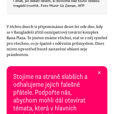
I dnes, po deseti letech, si dovolme nad touto lidskou
tragédií truchlit. Foto Munir Uz Zaman, AFP
V těchto dnech si připomínáme deset let ode dne, kdy
se v Bangladéši zřítil osmipatrový tovární komplex
Rana Plaza. To jméno známe všichni, stal se z něj symbol
pro všechno, co je špatně s oděvním průmyslem. Dnes
místo uprostřed hustě zastavěné oblasti zeje
prázdnotou.
×
Stojíme na straně slabších a
odhalujeme jejich falešné
přátele. Podpořte nás,
abychom mohli dál otevírat
témata, která v hlavních