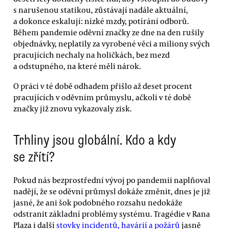
s narušenou statikou, zůstávají nadále aktuální,
a dokonce eskalují: nízké mzdy, potírání odborů.
Během pandemie oděvní značky ze dne na den rušily
objednávky, neplatily za vyrobené věci a miliony svých
pracujících nechaly na holičkách, bez mezd
a odstupného, na které měli nárok.
O práci v té době odhadem přišlo až deset procent
pracujících v oděvním průmyslu, ačkoli v té době
značky již znovu vykazovaly zisk.
Trhliny jsou globální. Kdo a kdy
se zřítí?
Pokud nás bezprostřední vývoj po pandemii naplňoval
nadějí, že se oděvní průmysl dokáže změnit, dnes je již
jasné, že ani šok podobného rozsahu nedokáže
odstranit základní problémy systému. Tragédie v Rana
Plaza i další
stovky incidentů, havárií a požárů
jasně