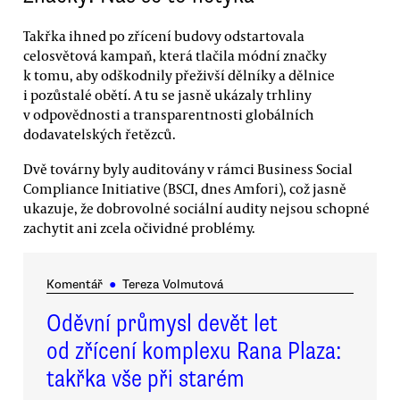
Takřka ihned po zřícení budovy odstartovala
celosvětová kampaň, která tlačila módní značky
k tomu, aby odškodnily přeživší dělníky a dělnice
i pozůstalé obětí. A tu se jasně ukázaly trhliny
v odpovědnosti a transparentnosti globálních
dodavatelských řetězců.
Dvě továrny byly auditovány v rámci Business Social
Compliance Initiative (BSCI, dnes Amfori), což jasně
ukazuje, že dobrovolné sociální audity nejsou schopné
zachytit ani zcela očividné problémy.
Komentář
●
Tereza Volmutová
Oděvní průmysl devět let
od zřícení komplexu Rana Plaza:
takřka vše při starém