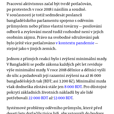
Pracovní aktivismus začal být tvrdě potlačován,
po protestech v roce 2018 i násilím a soudně.
V současnosti je totiž sedmdesát poslanců
bangladéšského parlamentu spojeno s oděvním
průmyslem nebo přímo vlastní továrny — posilování
odborů a zvyšování mezd tudíž rozhodně není v jejich
osobním zájmu. Právo na svobodné sdružování pak
bylo ještě více potlačováno
v kontextu pandemie
—
stejně jako v jiných zemích.
Jednou z přímých reakcí bylo i zvýšení minimální mzdy.
V Bangladéši se podle zákona každých pět let reviduje
výše minimální mzdy. V roce 2018 dělnice a dělníci vyšli
do ulic a požadovali její razantní zvýšení na až 16 000
bangladéšských tak (BDT; asi 3 200 Kč). Minimální mzda
však dodneška zůstává stále jen
8 000 BDT
. Pro důstojné
pokrytí základních životních nákladů by ale lidé
potřebovali
22 000 BDT
až
53 000 BDT
.
Systémové problémy oděvního průmyslu, které před
deseti lety dotlačily tisíce lidí, aby vstoupili do budovy