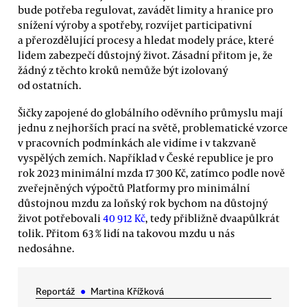
bude potřeba regulovat, zavádět limity a hranice pro
snížení výroby a spotřeby, rozvíjet participativní
a přerozdělující procesy a hledat modely práce, které
lidem zabezpečí důstojný život. Zásadní přitom je, že
žádný z těchto kroků nemůže být izolovaný
od ostatních.
Šičky zapojené do globálního oděvního průmyslu mají
jednu z nejhorších prací na světě, problematické vzorce
v pracovních podmínkách ale vidíme i v takzvaně
vyspělých zemích. Například v České republice je pro
rok 2023 minimální mzda 17 300 Kč, zatímco podle nově
zveřejněných výpočtů Platformy pro minimální
důstojnou mzdu za loňský rok bychom na důstojný
život potřebovali
40 912 Kč
, tedy přibližně dvaapůlkrát
tolik. Přitom 63 % lidí na takovou mzdu u nás
nedosáhne.
Reportáž
●
Martina Křížková