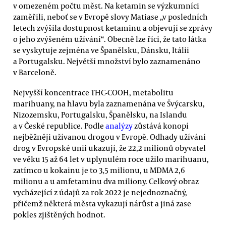
v omezeném počtu měst. Na ketamin se výzkumníci
zaměřili, neboť se v Evropě slovy Matiase „v posledních
letech zvýšila dostupnost ketaminu a objevují se zprávy
o jeho zvýšeném užívání“. Obecně lze říci, že tato látka
se vyskytuje zejména ve Španělsku, Dánsku, Itálii
a Portugalsku. Největší množství bylo zaznamenáno
v Barceloně.
Nejvyšší koncentrace THC-COOH, metabolitu
marihuany, na hlavu byla zaznamenána ve Švýcarsku,
Nizozemsku, Portugalsku, Španělsku, na Islandu
a v České republice. Podle
analýzy
zůstává konopí
nejběžněji užívanou drogou v Evropě. Odhady užívání
drog v Evropské unii ukazují, že 22,2 milionů obyvatel
ve věku 15 až 64 let v uplynulém roce užilo marihuanu,
zatímco u kokainu je to 3,5 milionu, u MDMA 2,6
milionu a u amfetaminu dva miliony. Celkový obraz
vycházející z údajů za rok 2022 je nejednoznačný,
přičemž některá města vykazují nárůst a jiná zase
pokles zjištěných hodnot.