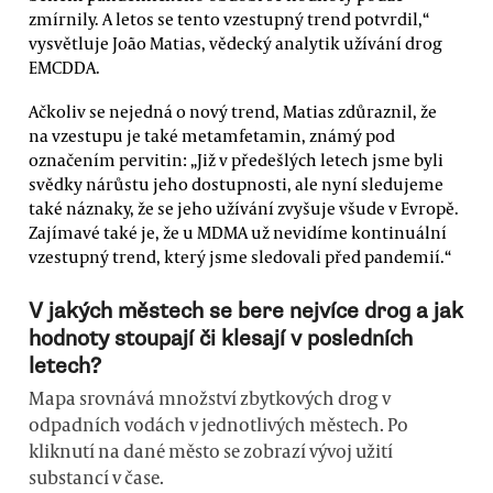
zmírnily. A letos se tento vzestupný trend potvrdil,“
vysvětluje João Matias, vědecký analytik užívání drog
EMCDDA.
Ačkoliv se nejedná o nový trend, Matias zdůraznil, že
na vzestupu je také metamfetamin, známý pod
označením pervitin: „Již v předešlých letech jsme byli
svědky nárůstu jeho dostupnosti, ale nyní sledujeme
také náznaky, že se jeho užívání zvyšuje všude v Evropě.
Zajímavé také je, že u MDMA už nevidíme kontinuální
vzestupný trend, který jsme sledovali před pandemií.“