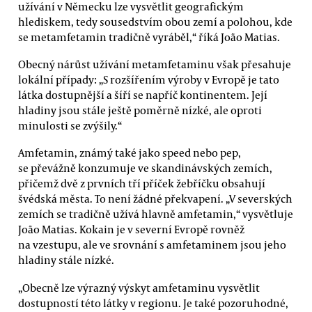
užívání v Německu lze vysvětlit geografickým
hlediskem, tedy sousedstvím obou zemí a polohou, kde
se metamfetamin tradičně vyráběl,“ říká João Matias.
Obecný nárůst užívání metamfetaminu však přesahuje
lokální případy: „S rozšířením výroby v Evropě je tato
látka dostupnější a šíří se napříč kontinentem. Její
hladiny jsou stále ještě poměrně nízké, ale oproti
minulosti se zvýšily.“
Amfetamin, známý také jako speed nebo pep,
se převážně konzumuje ve skandinávských zemích,
přičemž dvě z prvních tří příček žebříčku obsahují
švédská města. To není žádné překvapení. „V severských
zemích se tradičně užívá hlavně amfetamin,“ vysvětluje
João Matias. Kokain je v severní Evropě rovněž
na vzestupu, ale ve srovnání s amfetaminem jsou jeho
hladiny stále nízké.
„Obecně lze výrazný výskyt amfetaminu vysvětlit
dostupností této látky v regionu. Je také pozoruhodné,