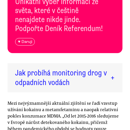
Unikátní výběr informací ze
světa, které v češtině
nenajdete nikde jinde.
Podpořte Deník Referendum!
♥ Daruji
Jak probíhá monitoring drog v
+
odpadních vodách
Mezi nejvýznamnější aktuální zjištění se řadí vzestup
užívání kokainu a metamfetaminu a naopak relativní
pokles konzumace MDMA. „Od let 2015-2016 sledujeme
v Evropě nárůst detekovaného kokainu, přičemž
během pandemického období se hodnoty pouze