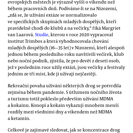
evropských městech je výrazně vyšší o víkendu než
během pracovních dnů. Podíváme-li se na Nizozemí,
„zdá se, že užívání extáze se normalizovalo
ve specifických skupinách mladých dospělých, kteří
pravidelně chodí do klubů a na večírky,“ říká Margriet
van Laarová.
Studie
, kterou v roce 2020 vypracoval
institut Trimbos a která vyhodnocovala chování
mladých dospělých (16—35 let) v Nizozemí, kteří alespoň
jednou během posledního roku navštívili večírek, klub
nebo noční podnik, zjistila, že pro devět z deseti osob,
jež v posledním roce užily extázi, jsou večírky a festivaly
jedním ze tří míst, kde ji užívají nejčastěji.
Rekreační povaha užívání některých drog se potvrdila
zejména během pandemie. S útlumem nočního života
a turismu totiž pokleslo především užívání MDMA
a kokainu. Konopí a kokain vykazují mnohem menší
rozdíly mezi všedními dny a víkendem než MDMA
a ketamin.
Celkově je zajímavé sledovat, jak se koncentrace drog