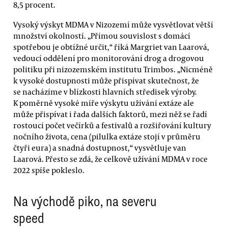
8,5 procent.
Vysoký výskyt MDMA v Nizozemí může vysvětlovat větší
množství okolností. „Přímou souvislost s domácí
spotřebou je obtížné určit,“ říká Margriet van Laarová,
vedoucí oddělení pro monitorování drog a drogovou
politiku při nizozemském institutu Trimbos. „Nicméně
k vysoké dostupnosti může přispívat skutečnost, že
se nacházíme v blízkosti hlavních středisek výroby.
K poměrně vysoké míře výskytu užívání extáze ale
může přispívat i řada dalších faktorů, mezi něž se řadí
rostoucí počet večírků a festivalů a rozšiřování kultury
nočního života, cena (pilulka extáze stojí v průměru
čtyři eura) a snadná dostupnost,“ vysvětluje van
Laarová. Přesto se zdá, že celkově užívání MDMA v roce
2022 spíše pokleslo.
Na východě piko, na severu
speed