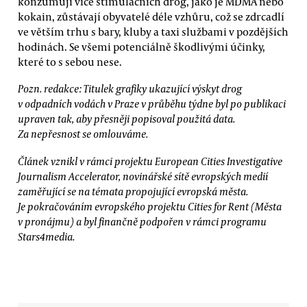
konzumují více stimulačních drog, jako je MDMA nebo
kokain, zůstávají obyvatelé déle vzhůru, což se zdrcadlí
ve větším trhu s bary, kluby a taxi službami v pozdějších
hodinách. Se všemi potenciálně škodlivými účinky,
které to s sebou nese.
Pozn. redakce: Titulek grafiky ukazující výskyt drog
v odpadních vodách v Praze v průběhu týdne byl po publikaci
upraven tak, aby přesněji popisoval použitá data.
Za nepřesnost se omlouváme.
Článek vznikl v rámci projektu European Cities Investigative
Journalism Accelerator, novinářské sítě evropských medií
zaměřující se na témata propojující evropská města.
Je pokračováním evropského projektu Cities for Rent (Města
v pronájmu) a byl finančně podpořen v rámci programu
Stars4media.