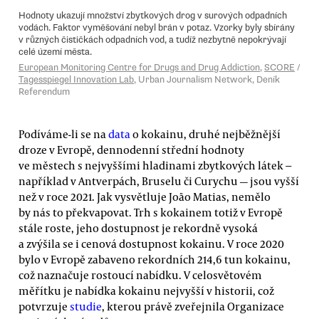
Podíváme-li se na
data
o kokainu, druhé nejběžnější
droze v Evropě, dennodenní střední hodnoty
ve městech s nejvyššími hladinami zbytkových látek −
například v Antverpách, Bruselu či Curychu — jsou vyšší
než v roce 2021. Jak vysvětluje João Matias, nemělo
by nás to překvapovat. Trh s kokainem totiž v Evropě
stále roste, jeho dostupnost je rekordně vysoká
a zvýšila se i cenová dostupnost kokainu. V roce 2020
bylo v Evropě zabaveno rekordních 214,6 tun kokainu,
což naznačuje rostoucí nabídku. V celosvětovém
měřítku je nabídka kokainu nejvyšší v historii, což
potvrzuje
studie
, kterou právě zveřejnila Organizace