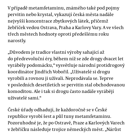
V případě metamfetaminu, známého také pod pojmy
pervitin nebo krystal, vykazují česká města nadále
nejvyšší koncentrace zbytkových látek, přičemž
žebříček vedou Ostrava, Praha a Karlovy Vary. A ve všech
třech městech hodnoty oproti předešlému roku
narostly.
„Důvodem je tradice vlastní výroby sahající až
do předrevoluční éry, během níž se zde drogy dvacet let
vyráběly podomácku,“ vysvětluje národní protidrogový
koordinátor Jindřich Vobořil. „Uživatelé si drogu
vyrobili a rovnou ji užívali. Neprodávala se. Teprve
v posledních desetiletích se pervitin stal obchodovanou
komoditou. Ale i tak si drogu často nadále vyrábějí
uživatelé sami.“
České úřady odhadují, že každoročně se v České
republice vyrobí šest a půl tuny metamfetaminu.
Pozoruhodné je, že po Ostravě, Praze a Karlových Varech
v žebříčku následuje trojice německých měst. „Nárůst