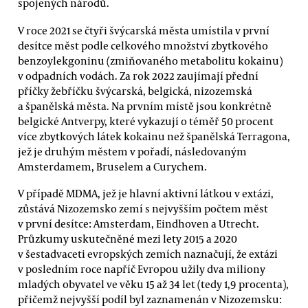
spojených národů.
V roce 2021 se čtyři švýcarská města umístila v první
desítce měst podle celkového množství zbytkového
benzoylekgoninu (zmiňovaného metabolitu kokainu)
v odpadních vodách. Za rok 2022 zaujímají přední
příčky žebříčku švýcarská, belgická, nizozemská
a španělská města. Na prvním místě jsou konkrétně
belgické Antverpy, které vykazují o téměř 50 procent
více zbytkových látek kokainu než španělská Terragona,
jež je druhým městem v pořadí, následovaným
Amsterdamem, Bruselem a Curychem.
V případě MDMA, jež je hlavní aktivní látkou v extázi,
zůstává Nizozemsko zemí s nejvyšším počtem měst
v první desítce: Amsterdam, Eindhoven a Utrecht.
Průzkumy uskutečněné mezi lety 2015 a 2020
v šestadvaceti evropských zemích naznačují, že extázi
v posledním roce napříč Evropou užily dva miliony
mladých obyvatel ve věku 15 až 34 let (tedy 1,9 procenta),
přičemž nejvyšší podíl byl zaznamenán v Nizozemsku: