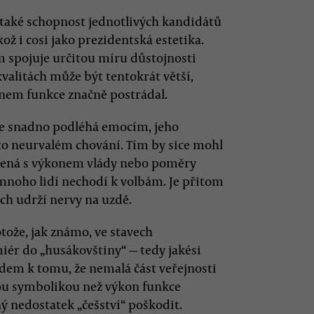
 také schopnost jednotlivých kandidátů
ož i cosi jako prezidentská estetika.
m spojuje určitou míru důstojnosti
alitách může být tentokrát větší,
nem funkce značně postrádal.
že snadno podléhá emocím, jeho
asto neurvalém chování. Tím by sice mohl
kojená s výkonem vlády nebo poměry
u mnoho lidí nechodí k volbám. Je přitom
ch udrží nervy na uzdě.
ože, jak známo, ve stavech
iér do „husákovštiny“ — tedy jakési
edem k tomu, že nemalá část veřejnosti
nou symbolikou než výkon funkce
ý nedostatek „češství“ poškodit.