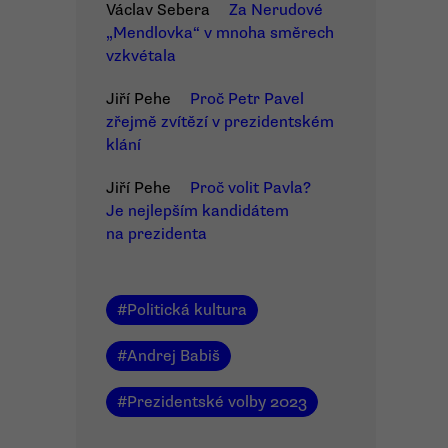
Václav Sebera
Za Nerudové
„Mendlovka“ v mnoha směrech
vzkvétala
Jiří Pehe
Proč Petr Pavel
zřejmě zvítězí v prezidentském
klání
Jiří Pehe
Proč volit Pavla?
Je nejlepším kandidátem
na prezidenta
#
Politická kultura
#
Andrej Babiš
#
Prezidentské volby 2023