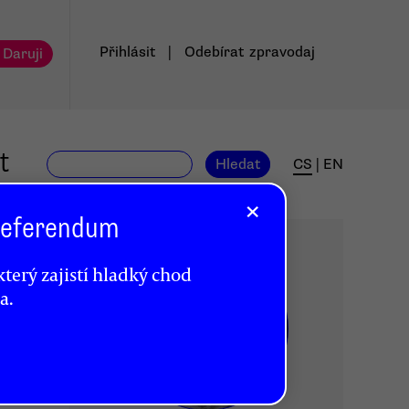
Přihlásit
|
Odebírat
zpravodaj
 Daruji
t
Hledat
CS
|
EN
×
 Referendum
terý zajistí hladký chod
a.