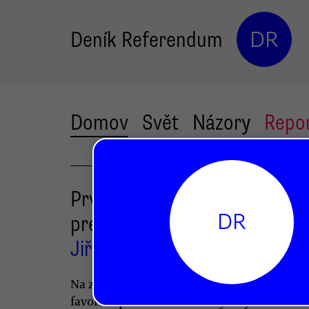
Deník Referendum
DR
Domov
Svět
Názory
Repo
První část trojčlenné
DR
prezidentské tajenky rozlušt
Jiří Pehe
Na začátku listopadu je známa trojice hlav
favoritů prezidentské volby. Zbývá rozřeši