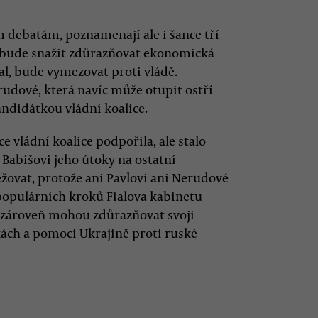
 debatám, poznamenají ale i šance tří
 bude snažit zdůrazňovat ekonomická
val, bude vymezovat proti vládě.
udové, která navíc může otupit ostří
andidátkou vládní koalice.
ice vládní koalice podpořila, ale stalo
 Babišovi jeho útoky na ostatní
žovat, protože ani Pavlovi ani Nerudové
populárních kroků Fialova kabinetu
m zároveň mohou zdůrazňovat svoji
ách a pomoci Ukrajině proti ruské