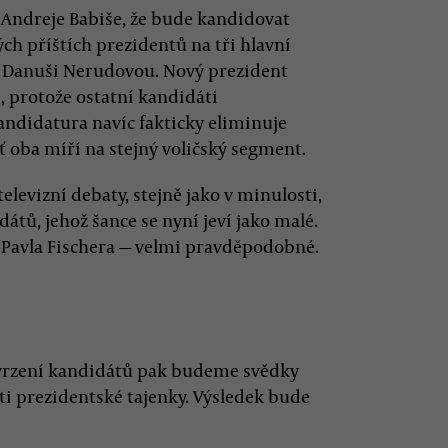
í Andreje Babiše, že bude kandidovat
ch příštích prezidentů na tři hlavní
 a Danuši Nerudovou. Nový prezident
í, protože ostatní kandidáti
andidatura navíc fakticky eliminuje
 oba míří na stejný voličský segment.
elevizní debaty, stejně jako v minulosti,
átů, jehož šance se nyní jeví jako malé.
a Pavla Fischera — velmi pravděpodobné.
tvrzení kandidátů pak budeme svědky
ti prezidentské tajenky. Výsledek bude