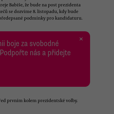
je Babiše, že bude na post prezidenta
ečů se dozvíme 8. listopadu, kdy bude
 předepsané podmínky pro kandidaturu.
×
inii boje za svobodné
 Podpořte nás a přidejte
před prvním kolem prezidentské volby.