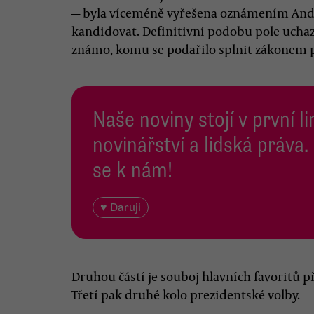
— byla víceméně vyřešena oznámením Andre
kandidovat. Definitivní podobu pole uchaz
známo, komu se podařilo splnit zákonem
Naše noviny stojí v první l
novinářství a lidská práva.
se k nám!
♥ Daruji
Druhou částí je souboj hlavních favoritů 
Třetí pak druhé kolo prezidentské volby.