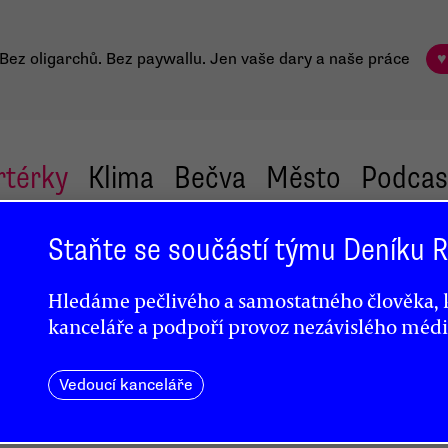
Bez oligarchů. Bez paywallu.
Jen vaše dary a naše práce
♥
rtérky
Klima
Bečva
Město
Podcas
Staňte se součástí týmu Deníku
Hledáme pečlivého a samostatného člověka, k
ěna
kanceláře a podpoří provoz nezávislého médi
Vedoucí kanceláře
ních
t