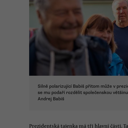
Silně polarizující Babiš přitom může v prez
se mu podaří rozdělit společenskou většin
Andrej Babiš
Prezidentská tajenka má tři hlavní části. 