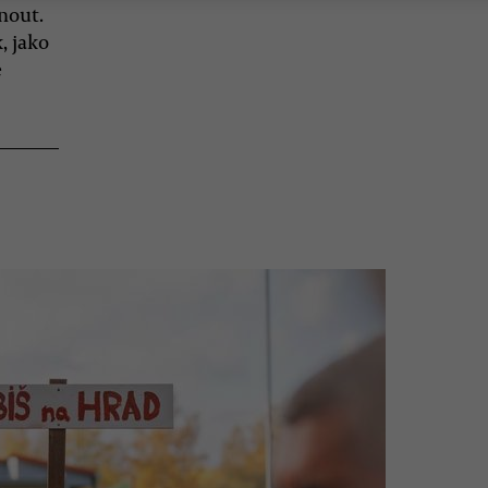
nout.
, jako
e