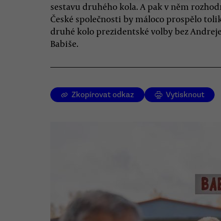
sestavu druhého kola. A pak v něm rozhod
České společnosti by máloco prospělo tolik
druhé kolo prezidentské volby bez Andrej
Babiše.
Zkopírovat odkaz
Vytisknout