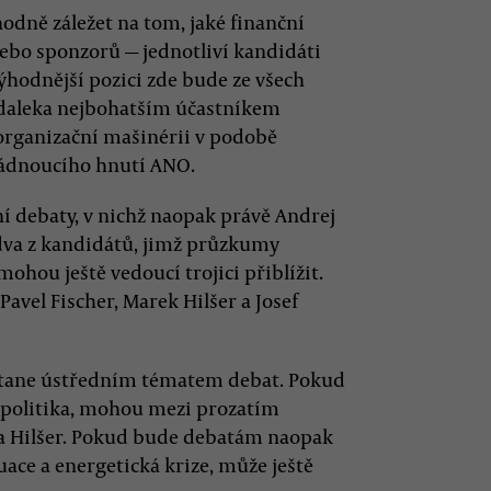
dně záležet na tom, jaké finanční
nebo sponzorů — jednotliví kandidáti
ýhodnější pozici zde bude ze všech
zdaleka nejbohatším účastníkem
 organizační mašinérii v podobě
vládnoucího hnutí ANO.
í debaty, v nichž naopak právě Andrej
 dva z kandidátů, jimž průzkumy
mohou ještě vedoucí trojici přiblížit.
Pavel Fischer, Marek Hilšer a Josef
 stane ústředním tématem debat. Pokud
í politika, mohou mezi prozatím
 a Hilšer. Pokud bude debatám naopak
ce a energetická krize, může ještě