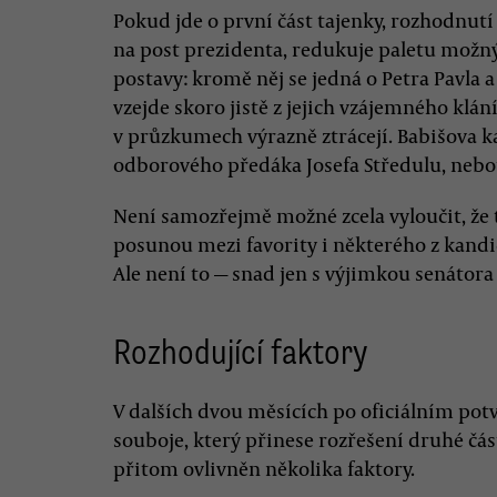
Pokud jde o první část tajenky, rozhodnut
na post prezidenta, redukuje paletu možný
postavy: kromě něj se jedná o Petra Pavla
vzejde skoro jistě z jejich vzájemného klán
v průzkumech výrazně ztrácejí. Babišova k
odborového předáka Josefa Středulu, neboť
Není samozřejmě možné zcela vyloučit, že t
posunou mezi favority i některého z kandid
Ale není to — snad jen s výjimkou senátor
Rozhodující faktory
V dalších dvou měsících po oficiálním po
souboje, který přinese rozřešení druhé čás
přitom ovlivněn několika faktory.