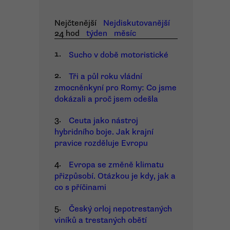
Nejčtenější
Nejdiskutovanější
24 hod
týden
měsíc
1.
Sucho v době motoristické
2.
Tři a půl roku vládní
zmocněnkyní pro Romy: Co jsme
dokázali a proč jsem odešla
3.
Ceuta jako nástroj
hybridního boje. Jak krajní
pravice rozděluje Evropu
4.
Evropa se změně klimatu
přizpůsobí. Otázkou je kdy, jak a
co s příčinami
5.
Český orloj nepotrestaných
viníků a trestaných obětí