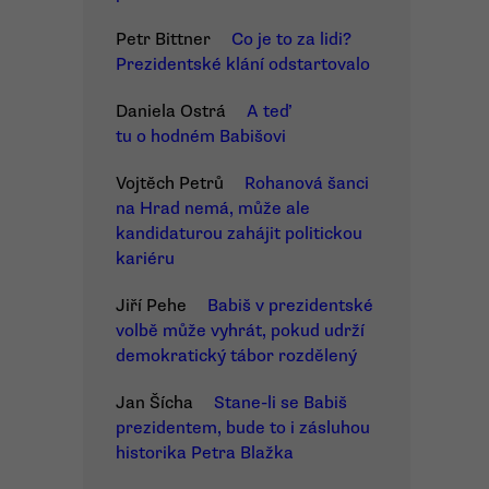
Petr Bittner
Co je to za lidi?
Prezidentské klání odstartovalo
Daniela Ostrá
A teď
tu o hodném Babišovi
Vojtěch Petrů
Rohanová šanci
na Hrad nemá, může ale
kandidaturou zahájit politickou
kariéru
Jiří Pehe
Babiš v prezidentské
volbě může vyhrát, pokud udrží
demokratický tábor rozdělený
Jan Šícha
Stane-li se Babiš
prezidentem, bude to i zásluhou
historika Petra Blažka