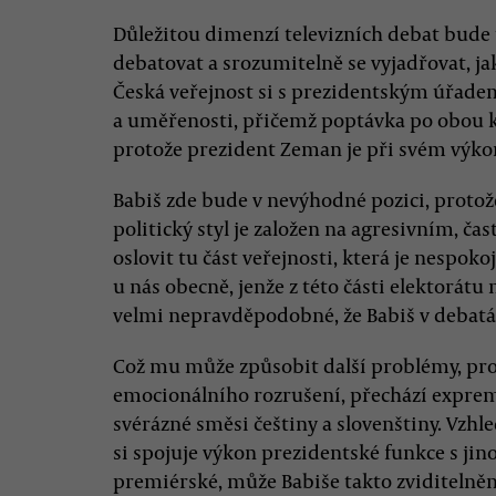
Důležitou dimenzí televizních debat bude
debatovat a srozumitelně se vyjadřovat, jak
Česká veřejnost si s prezidentským úřade
a uměřenosti, přičemž poptávka po obou kv
protože prezident Zeman je při svém výko
Babiš zde bude v nevýhodné pozici, proto
politický styl je založen na agresivním, č
oslovit tu část veřejnosti, která je nespo
u nás obecně, jenže z této části elektorát
velmi nepravděpodobné, že Babiš v debatá
Což mu může způsobit další problémy, prot
emocionálního rozrušení, přechází exprem
svérázné směsi češtiny a slovenštiny. Vzhl
si spojuje výkon prezidentské funkce s ji
premiérské, může Babiše takto zviditelněn