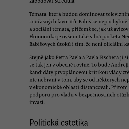
zabodovat Středula.
Témata, která budou dominovat televizním
současných favoritů. Babiš se nepochybně
a sociální témata, přičemž se, jak už avizo
Ekonomika je ovšem také silná parketa Ner
Babišových útoků i tím, že není oficiální k
Stejně jako Petra Pavla a Pavla Fischera ji s
se tak jen v obecné rovině. To bude Andreji
kandidáty prvoplánovou kritikou vlády ztě
nic nebrání v tom, aby se od některých ne
v ekonomické oblasti distancovali. Přito
podporu pro vládu v bezpečnostních otázk
invazi.
Politická estetika