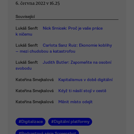
6. června 2022 v 16.25
Související
Lukáš Senft
Nick Srnicek: Proč je vaše práce
k ničemu
Lukáš Senft
Carlota Sanz Ruiz: Ekonomie koblihy
— mezi chudobou a katastrofou
Lukáš Senft
Judith Butler: Zapomeňte na osobní
svobodu
Kateřina Smejkalová
Kapitalismus v době digitální
Kateřina Smejkalová
Když ti násilí stojí v cestě
Kateřina Smejkalová
Měnit místo odejít
#
Digitalizace
#
Digitální platformy
#
Podcastová série Screenshot