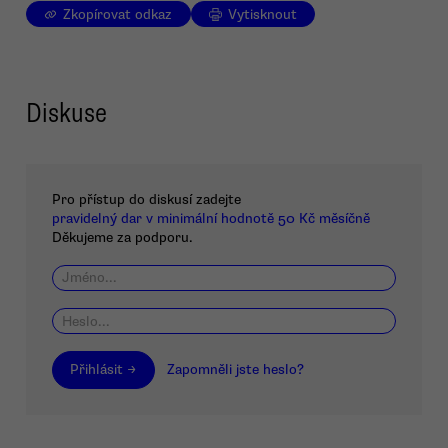
Zkopírovat odkaz
Vytisknout
Diskuse
Pro přístup do diskusí zadejte
pravidelný dar v minimální hodnotě 50 Kč měsíčně
Děkujeme za podporu.
Přihlásit →
Zapomněli jste heslo?