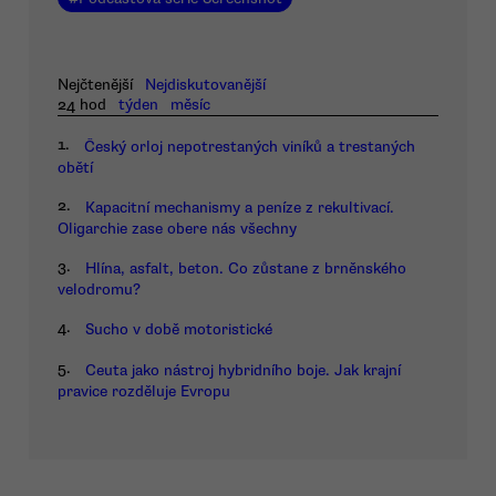
Nejčtenější
Nejdiskutovanější
24 hod
týden
měsíc
1.
Český orloj nepotrestaných viníků a trestaných
obětí
2.
Kapacitní mechanismy a peníze z rekultivací.
Oligarchie zase obere nás všechny
3.
Hlína, asfalt, beton. Co zůstane z brněnského
velodromu?
4.
Sucho v době motoristické
5.
Ceuta jako nástroj hybridního boje. Jak krajní
pravice rozděluje Evropu