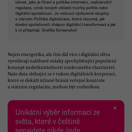
témat, jako je řízení a politika internetu, nadnárodní
regulace, vznik nových oblastí tvorby politik nebo
digitální společnost. Je vedoucí výzkumné skupiny
s názvem Politika digitalizace, která zkoumá, jak
dnešní společnosti chápou digitální transformaci a jak
k ní přispívají. Grafika Screenshot
Nejen energetika, ale čím dál více i digitální sféra
vyvolávají naléhavé otázky zpochybňující populární
koncept nedotknutelnosti soukromého vlastnictví.
Naše data sbíhající se v rukou digitálních korporací,
které se dokáží účinně bránit veřejné kontrole
a státním regulacím, mohou být rozbuškou.
×
Unikátní výběr informací ze
světa, které v češtině
nenajdete nikde jinde.