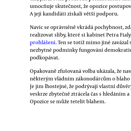
umocňuje skutečnost, že opozice postupova
A její kandidáti získali větší podporu.
Navíc se oprávněně vkrádá pochybnost, zda
realizovat sliby, které si kabinet Petra Fia
prohlášení
. Ten se totiž mimo jiné zavázal
nezbytné podmínky fungování demokratick
podkopávat.
Opakovaně zfušovaná volba ukázala, že na
některým vládním zákonodárcům o blaho mé
Je jim lhostejné, že podrývají vlastní dův
veskrze zbytečně ztrácela čas s hledáním 
Opozice se může tetelit blahem.