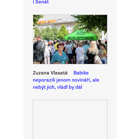
i Senát
Zuzana Vlasatá
Babiše
neporazili jenom novináři, ale
nebýt jich, vládl by dál