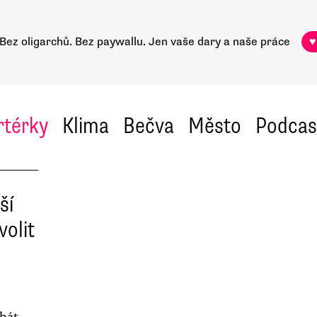
Bez oligarchů. Bez paywallu.
Jen vaše dary a naše práce
♥
rtérky
Klima
Bečva
Město
Podcas
ší
volit
dbát