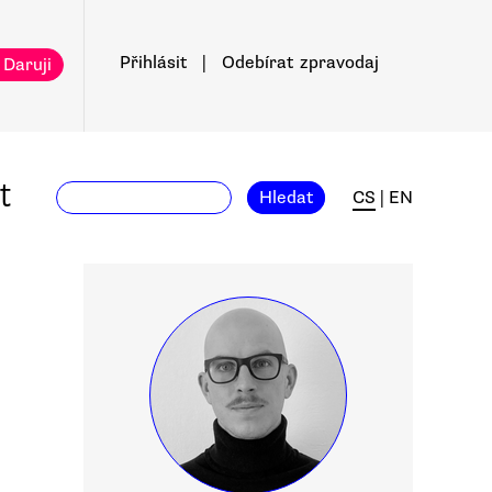
Přihlásit
|
Odebírat
zpravodaj
 Daruji
t
Hledat
CS
|
EN