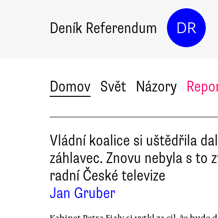
Deník Referendum
DR
Domov
Svět
Názory
Repo
Vládní koalice si uštědřila dal
záhlavec. Znovu nebyla s to z
radní České televize
Jan Gruber
Kabinet Petra Fialy si vytkl za cíl, že bude 