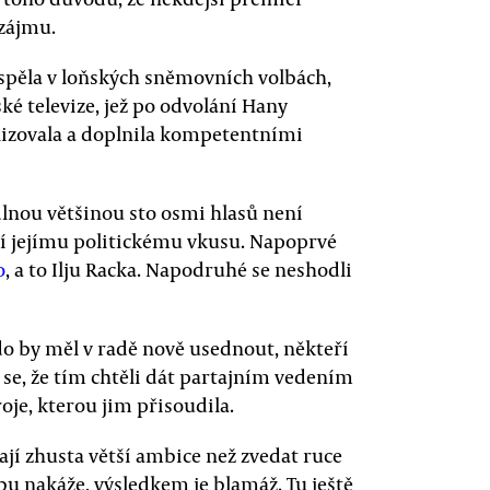
 zájmu.
spěla v loňských sněmovních volbách,
ké televize, jež po odvolání Hany
ilizovala a doplnila kompetentními
dlnou většinou sto osmi hlasů není
dají jejímu politickému vkusu. Napoprvé
o
, a to Ilju Racka. Napodruhé se neshodli
do by měl v radě nově usednout, někteří
á se, že tím chtěli dát partajním vedením
oje, kterou jim přisoudila.
ají zhusta větší ambice než zvedat ruce
bu nakáže, výsledkem je blamáž. Tu ještě