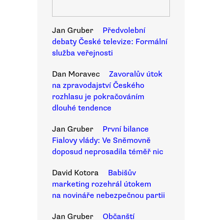
Jan Gruber
Předvolební
debaty České televize: Formální
služba veřejnosti
Dan Moravec
Zavoralův útok
na zpravodajství Českého
rozhlasu je pokračováním
dlouhé tendence
Jan Gruber
První bilance
Fialovy vlády: Ve Sněmovně
doposud neprosadila téměř nic
David Kotora
Babišův
marketing rozehrál útokem
na novináře nebezpečnou partii
Jan Gruber
Občanští