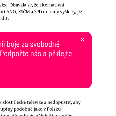
ze. Obávala se, že alternativní
tí ANO, KSČM a SPD do rady vyšle ty, již
odit.
×
inii boje za svobodné
 Podpořte nás a přidejte
islost České televize a nedopustit, aby
kupiny podobně jako v Polsku
z toho důvodu, že někdejší premiér