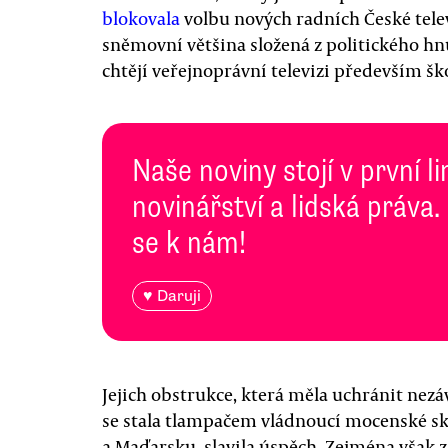
blokovala
volbu nových radních České televi
sněmovní většina složená z politického hnu
chtějí veřejnoprávní televizi především šk
Naše noviny stojí v první l
novinářství a lidská práva.
se k nám!
♥ Daruji
Jejich obstrukce, která měla uchránit nezáv
se stala tlampačem vládnoucí mocenské s
a Maďarsku, slavila úspěch. Zejména však 