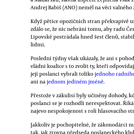
Andrej Babiš (ANO) neměl na věci valného
Když pětice opozičních stran překvapivě u
zdálo se, že nic nebrání tomu, aby radu Čes
Lipovské postrádala hned šest členů, stab
lidmi.
Poslední týdny však ukázaly, že ani s poho
vládní koalice s to zvolit ty, kteří odpoví
její poslanci vybrali toliko
jednoho radníh
ani na
jednom jediném jméně
.
Přestože v zákulisí byly učiněny dohody, k
poslanci se je rozhodli nerespektovat. Řík
najevo nespokojenost s rolí hlasovacího str
Jakkoliv je pochopitelné, že zákonodárci m
tak, jak zrovna předseda poslaneckého klu