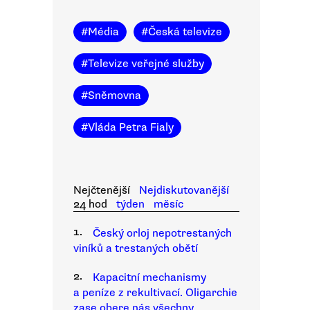
#
Média
#
Česká televize
#
Televize veřejné služby
#
Sněmovna
#
Vláda Petra Fialy
Nejčtenější
Nejdiskutovanější
24 hod
týden
měsíc
1.
Český orloj nepotrestaných
viníků a trestaných obětí
2.
Kapacitní mechanismy
a peníze z rekultivací. Oligarchie
zase obere nás všechny