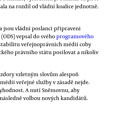
la na rozdíl od vládní koalice jednotně.
 jsou vládní poslanci připraveni
ly (ODS) vepsal do svého
programového
 stabilitu veřejnoprávních médií coby
ého právního státu posilovat a nikoliv
vzdory vzletným slovům alespoň
dií veřejné služby v zásadě nejde.
ěryhodnost. A nutí Sněmovnu, aby
a následně volbou nových kandidátů.