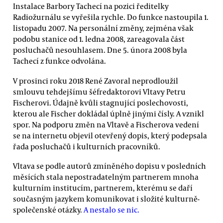
Instalace Barbory Tachecí na pozici ředitelky
Radiožurnálu se vyřešila rychle. Do funkce nastoupila 1.
listopadu 2007. Na personální změny, zejména však
podobu stanice od 1. ledna 2008, zareagovala část
posluchačů nesouhlasem. Dne 5. února 2008 byla
Tachecí z funkce odvolána.
V prosinci roku 2018 René Zavoral neprodloužil
smlouvu tehdejšímu šéfredaktorovi Vltavy Petru
Fischerovi. Údajně kvůli stagnující poslechovosti,
kterou ale Fischer dokládal úplně jinými čísly. A vznikl
spor. Na podporu změn na Vltavě a Fischerova vedení
se na internetu objevil otevřený dopis, který podepsala
řada posluchačů i kulturních pracovníků.
Vltava se podle autorů zmíněného dopisu v posledních
měsících stala nepostradatelným partnerem mnoha
kulturním institucím, partnerem, kterému se daří
současným jazykem komunikovat i složité kulturně-
společenské otázky.
A nestalo se nic.