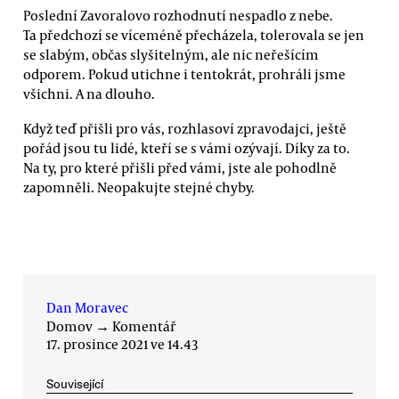
Poslední Zavoralovo rozhodnutí nespadlo z nebe.
Ta předchozí se víceméně přecházela, tolerovala se jen
se slabým, občas slyšitelným, ale nic neřešícím
odporem. Pokud utichne i tentokrát, prohráli jsme
všichni. A na dlouho.
Když teď přišli pro vás, rozhlasoví zpravodajci, ještě
pořád jsou tu lidé, kteří se s vámi ozývají. Díky za to.
Na ty, pro které přišli před vámi, jste ale pohodlně
zapomněli. Neopakujte stejné chyby.
Dan Moravec
Domov
→
Komentář
17. prosince 2021 ve 14.43
Související