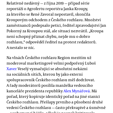
Relativně nedávný — z října 2019 — případ série
reportáží o Agrofertu reportéra Janka Kroupy,
za kterého se René Zavoral nepostavil, skončila
Kroupovým odchodem z Českého rozhlasu. Množství
zaměstnanců podepsalo petici, ředitel zpravodajství Jan
Pokorný za Kroupou stál, ale situaci nezvrátil. „Kroupa
není schopný přiznat chybu, nejde mu o dobro
rozhlasu,“ odpověděl ředitel na protest redaktorů.
A nestalo se nic.
Na vlnách Českého rozhlasu Region mezitím už
moderoval marketingově velmi podpořený Luboš
Xaver
Veselý vyznačující se absolutní nekázní
na sociálních sítích, kterou by jako externí
spolupracovník Českého rozhlasu měl dodržovat.
A řady moderátorů posílila manželka vedoucího
kanceláře prezidenta republiky
Alex Mynářová
. Má
pořad, který kopíruje identický pořad na jiné stanici
Českého rozhlasu. Přešlapy prvního a působení druhé
vedení Českého rozhlasu — často překvapivě a úsměvně
— s vehemencí hájilo, ačkoli je naopak kritizovala