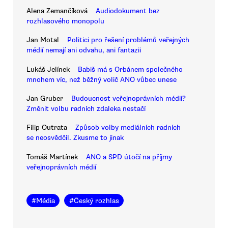
Alena Zemančíková
Audiodokument bez
rozhlasového monopolu
Jan Motal
Politici pro řešení problémů veřejných
médií nemají ani odvahu, ani fantazii
Lukáš Jelínek
Babiš má s Orbánem společného
mnohem víc, než běžný volič ANO vůbec unese
Jan Gruber
Budoucnost veřejnoprávních médií?
Změnit volbu radních zdaleka nestačí
Filip Outrata
Způsob volby mediálních radních
se neosvědčil. Zkusme to jinak
Tomáš Martínek
ANO a SPD útočí na příjmy
veřejnoprávních médií
#
Média
#
Český rozhlas