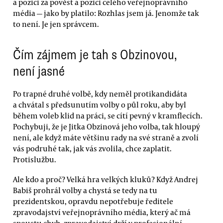
a pozici za pověst a pozici celého veřejnoprávního
média — jako by platilo: Rozhlas jsem já. Jenomže tak
to není. Je jen správcem.
Čím zájmem je tah s Obzinovou,
není jasné
Po trapné druhé volbě, kdy neměl protikandidáta
a chvátal s předsunutím volby o půl roku, aby byl
během voleb klid na práci, se cítí pevný v kramflecích.
Pochybuji, že je Jitka Obzinová jeho volba, tak hloupý
není, ale když máte většinu rady na své straně a zvolí
vás podruhé tak, jak vás zvolila, chce zaplatit.
Protislužbu.
Ale kdo a proč? Velká hra velkých kluků? Když Andrej
Babiš prohrál volby a chystá se tedy na tu
prezidentskou, opravdu nepotřebuje ředitele
zpravodajství veřejnoprávního média, který ač má
spoustu chyb, zpravodajství drží v profesionální