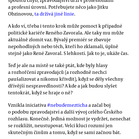
a profesní úrovni. Potřebujete něco jako Jitku
Obzinovou,
ta držívá jiné linie
.
A kdo ví, třeba i tento krok může pomoct k případné
politické kariéře Reného Zavorala. Ale taky mu může
aktuálně zlomit vaz. Bývalý premiér se zbavuje
nepohodlných nebo těch, kteří ho zklamali, úplně
stejně jako René Zavoral. S lehkostí. Jak to je, ukáže čas.
Teď je ale na místě se také ptát, kde byly hlasy
a rozhořčení zpravodajců (a rozhodně nechci
paušalizovat a nikomu křivdit), když se děly všechny
dřívější nespravedlnosti? A kde a jak budou slyšet
tentokrát, když se hraje o ně?
Vznikla iniciativa
#nebudemezticha
a začal boj
o podobu zpravodajství a další vývoj celého Českého
rozhlasu. Konečně. Jediná možnost je vydržet, nenechat
se rozklížit, neustupovat. Velcí kluci rozumí jen
skutečným činům a tomu, když se sami začnou bát.