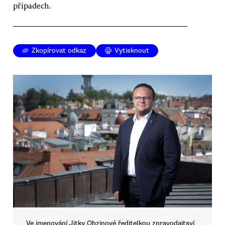
případech.
Zkopírovat odkaz
Vytisknout
Ve jmenování Jitky Obzinové ředitelkou zpravodajtsví