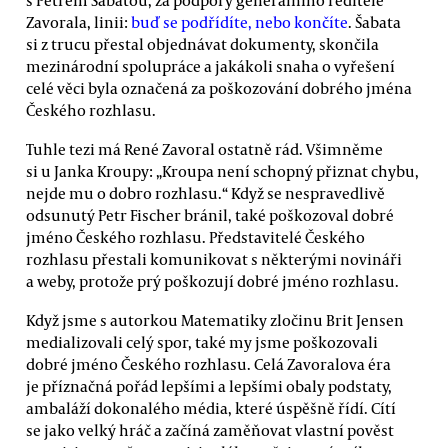
Zavorala, linii:
buď se podřídíte, nebo končíte
. Šabata
si z trucu přestal objednávat dokumenty, skončila
mezinárodní spolupráce a jakákoli snaha o vyřešení
celé věci byla označená za poškozování dobrého jména
Českého rozhlasu.
Tuhle tezi má René Zavoral ostatně rád. Všimněme
si u Janka Kroupy: „Kroupa není schopný přiznat chybu,
nejde mu o dobro rozhlasu.“ Když se nespravedlivě
odsunutý Petr Fischer bránil, také poškozoval dobré
jméno Českého rozhlasu. Představitelé Českého
rozhlasu přestali komunikovat s některými novináři
a weby, protože prý poškozují dobré jméno rozhlasu.
Když jsme s autorkou Matematiky zločinu Brit Jensen
medializovali celý spor, také my jsme poškozovali
dobré jméno Českého rozhlasu. Celá Zavoralova éra
je příznačná pořád lepšími a lepšími obaly podstaty,
ambaláží dokonalého média, které úspěšně řídí. Cítí
se jako velký hráč a začíná zaměňovat vlastní pověst