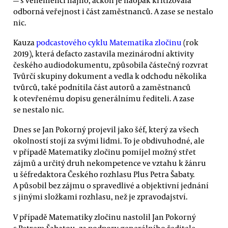
odborná veřejnost i část zaměstnanců. A zase se nestalo
nic.
Kauza
podcastového cyklu Matematika zločinu
(rok
2019), která defacto zastavila mezinárodní aktivity
českého audiodokumentu, způsobila částečný rozvrat
Tvůrčí skupiny dokument a vedla k odchodu několika
tvůrců, také podnítila část autorů a zaměstnanců
k otevřenému dopisu generálnímu řediteli. A zase
se nestalo nic.
Dnes se Jan Pokorný projevil jako šéf, který za všech
okolností stojí za svými lidmi. To je obdivuhodné, ale
v případě Matematiky zločinu pomíjel možný střet
zájmů a určitý druh nekompetence ve vztahu k žánru
u šéfredaktora Českého rozhlasu Plus Petra Šabaty.
A působil bez zájmu o spravedlivé a objektivní jednání
s jinými složkami rozhlasu, než je zpravodajství.
V případě Matematiky zločinu nastolil Jan Pokorný
s Petrem Šabatou, za podpory generálního ředitele