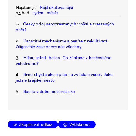
Nejčtenější
Nejdiskutovanější
24 hod
týden
měsíc
1.
Český orloj nepotrestaných viníků a trestaných
obětí
2.
Kapacitní mechanismy a peníze z rekultivací.
Oligarchie zase obere nás všechny
3.
Hlína, asfalt, beton. Co zůstane z brněnského
velodromu?
4.
Brno chystá akční plán na zvládání veder. Jako
jediné krajské město
5.
Sucho v době motoristické
Zkopírovat odkaz
Vytisknout