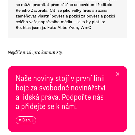
se může promítat přemrštěné sebevědomí ředitele
Reného Zavorala. Cítí se jako velký hráč a začíná
zaměňovat vlastní pověst a pozici za pověst a pozici
celého veřejnoprávního média — jako by platilo:
Rozhlas jsem já. Foto Abbe Yvon, WmC
Nejdřív přišli pro komunisty,
×
Naše noviny stojí v první linii
boje za svobodné novinářství
a lidská práva. Podpořte nás
a přidejte se k nám!
♥ Daruji