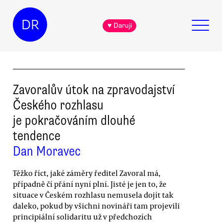
DR
♥ Daruji
Zavoralův útok na zpravodajství
Českého rozhlasu
je pokračováním dlouhé
tendence
Dan Moravec
Těžko říct, jaké záměry ředitel Zavoral má,
případně čí přání nyní plní. Jisté je jen to, že
situace v Českém rozhlasu nemusela dojít tak
daleko, pokud by všichni novináři tam projevili
principiální solidaritu už v předchozích