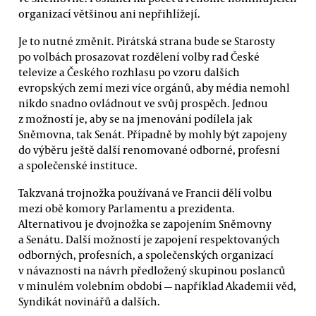
organizací většinou ani nepřihlížejí.
Je to nutné změnit. Pirátská strana bude se Starosty
po volbách prosazovat rozdělení volby rad České
televize a Českého rozhlasu po vzoru dalších
evropských zemí mezi více orgánů, aby média nemohl
nikdo snadno ovládnout ve svůj prospěch. Jednou
z možností je, aby se na jmenování podílela jak
Sněmovna, tak Senát. Případně by mohly být zapojeny
do výběru ještě další renomované odborné, profesní
a společenské instituce.
Takzvaná trojnožka používaná ve Francii dělí volbu
mezi obě komory Parlamentu a prezidenta.
Alternativou je dvojnožka se zapojením Sněmovny
a Senátu. Další možností je zapojení respektovaných
odborných, profesních, a společenských organizací
v návaznosti na návrh předložený skupinou poslanců
v minulém volebním období — například Akademii věd,
Syndikát novinářů a dalších.