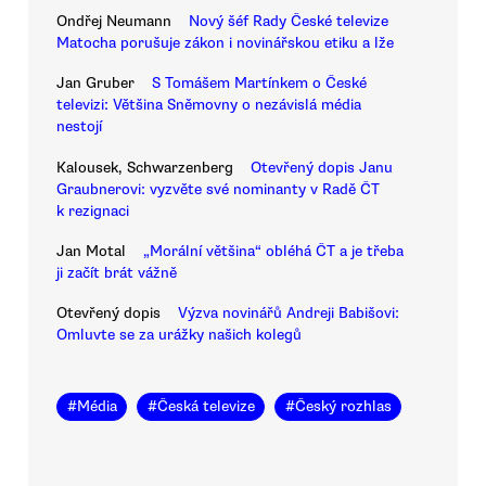
Ondřej Neumann
Nový šéf Rady České televize
Matocha porušuje zákon i novinářskou etiku a lže
Jan Gruber
S Tomášem Martínkem o České
televizi: Většina Sněmovny o nezávislá média
nestojí
Kalousek, Schwarzenberg
Otevřený dopis Janu
Graubnerovi: vyzvěte své nominanty v Radě ČT
k rezignaci
Jan Motal
„Morální většina“ obléhá ČT a je třeba
ji začít brát vážně
Otevřený dopis
Výzva novinářů Andreji Babišovi:
Omluvte se za urážky našich kolegů
#
Média
#
Česká televize
#
Český rozhlas