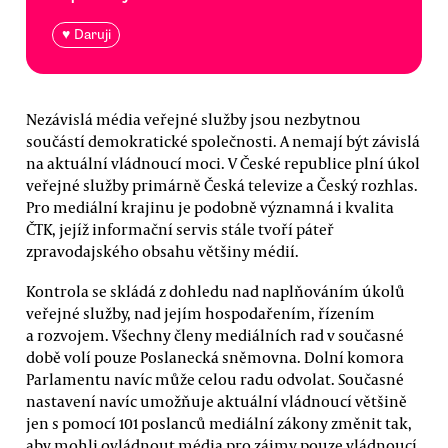
♥ Daruji
Nezávislá média veřejné služby jsou nezbytnou
součástí demokratické společnosti. A nemají být závislá
na aktuální vládnoucí moci. V České republice plní úkol
veřejné služby primárně Česká televize a Český rozhlas.
Pro mediální krajinu je podobně významná i kvalita
ČTK, jejíž informační servis stále tvoří páteř
zpravodajského obsahu většiny médií.
Kontrola se skládá z dohledu nad naplňováním úkolů
veřejné služby, nad jejím hospodařením, řízením
a rozvojem. Všechny členy mediálních rad v současné
době volí pouze Poslanecká sněmovna. Dolní komora
Parlamentu navíc může celou radu odvolat. Současné
nastavení navíc umožňuje aktuální vládnoucí většině
jen s pomocí 101 poslanců mediální zákony změnit tak,
aby mohli ovládnout média pro zájmy pouze vládnoucí