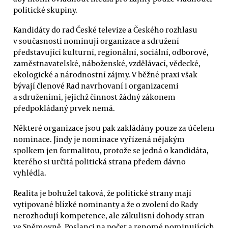
politické skupiny.
Kandidáty do rad České televize a Českého rozhlasu
v současnosti nominují organizace a sdružení
představující kulturní, regionální, sociální, odborové,
zaměstnavatelské, náboženské, vzdělávací, vědecké,
ekologické a národnostní zájmy. V běžné praxi však
bývají členové Rad navrhovaní i organizacemi
a sdruženími, jejichž činnost žádný zákonem
předpokládaný prvek nemá.
Některé organizace jsou pak zakládány pouze za účelem
nominace. Jindy je nominace vyřízená nějakým
spolkem jen formalitou, protože se jedná o kandidáta,
kterého si určitá politická strana předem dávno
vyhlédla.
Realita je bohužel taková, že politické strany mají
vytipované blízké nominanty a že o zvolení do Rady
nerozhodují kompetence, ale zákulisní dohody stran
ve Sněmovně. Poslanci na počet a renomé nominujících