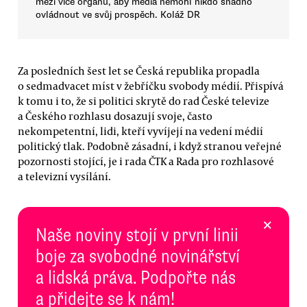
mezi více orgánů, aby média nemohl nikdo snadno
ovládnout ve svůj prospěch. Koláž DR
Za posledních šest let se Česká republika propadla
o sedmadvacet míst v žebříčku svobody médií. Přispívá
k tomu i to, že si politici skrytě do rad České televize
a Českého rozhlasu dosazují svoje, často
nekompetentní, lidi, kteří vyvíjejí na vedení médií
politický tlak. Podobně zásadní, i když stranou veřejné
pozornosti stojící, je i rada ČTK a Rada pro rozhlasové
a televizní vysílání.
×
Naše noviny stojí v první linii
boje za svobodné novinářství
a lidská práva. Podpořte nás
a přidejte se k nám!