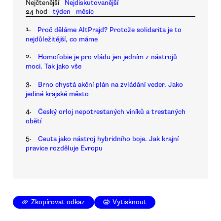
Nejčtenější
Nejdiskutovanější
24 hod
týden
měsíc
1.
Proč děláme AltPrajd? Protože solidarita je to
nejdůležitější, co máme
2.
Homofobie je pro vládu jen jedním z nástrojů
moci. Tak jako vše
3.
Brno chystá akční plán na zvládání veder. Jako
jediné krajské město
4.
Český orloj nepotrestaných viníků a trestaných
obětí
5.
Ceuta jako nástroj hybridního boje. Jak krajní
pravice rozděluje Evropu
Zkopírovat odkaz
Vytisknout