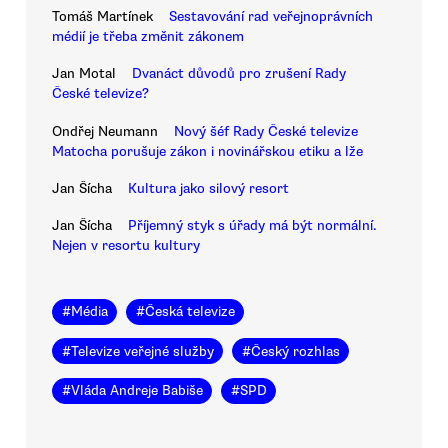
Tomáš Martínek
Sestavování rad veřejnoprávních
médií je třeba změnit zákonem
Jan Motal
Dvanáct důvodů pro zrušení Rady
České televize?
Ondřej Neumann
Nový šéf Rady České televize
Matocha porušuje zákon i novinářskou etiku a lže
Jan Šícha
Kultura jako silový resort
Jan Šícha
Příjemný styk s úřady má být normální.
Nejen v resortu kultury
#
Média
#
Česká televize
#
Televize veřejné služby
#
Český rozhlas
#
Vláda Andreje Babiše
#
SPD