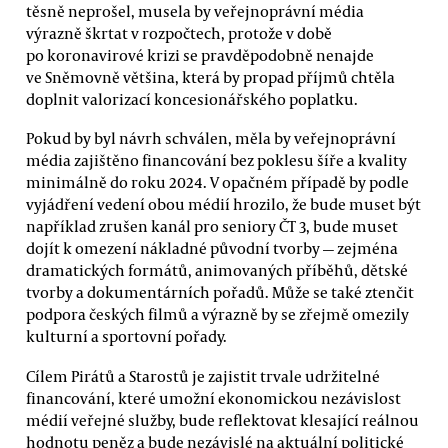
těsně neprošel, musela by veřejnoprávní média
výrazně škrtat v rozpočtech, protože v době
po koronavirové krizi se pravděpodobně nenajde
ve Sněmovně většina, která by propad příjmů chtěla
doplnit valorizací koncesionářského poplatku.
Pokud by byl návrh schválen, měla by veřejnoprávní
média zajištěno financování bez poklesu šíře a kvality
minimálně do roku 2024. V opačném případě by podle
vyjádření vedení obou médií hrozilo, že bude muset být
například zrušen kanál pro seniory ČT 3, bude muset
dojít k omezení nákladné původní tvorby — zejména
dramatických formátů, animovaných příběhů, dětské
tvorby a dokumentárních pořadů. Může se také ztenčit
podpora českých filmů a výrazně by se zřejmě omezily
kulturní a sportovní pořady.
Cílem Pirátů a Starostů je zajistit trvale udržitelné
financování, které umožní ekonomickou nezávislost
médií veřejné služby, bude reflektovat klesající reálnou
hodnotu peněz a bude nezávislé na aktuální politické