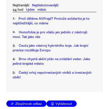
Nejčtenější
Nejdiskutovanější
24 hod
týden
měsíc
1.
Proč děláme AltPrajd? Protože solidarita je to
nejdůležitější, co máme
2.
Homofobie je pro vládu jen jedním z nástrojů
moci. Tak jako vše
3.
Ceuta jako nástroj hybridního boje. Jak krajní
pravice rozděluje Evropu
4.
Brno chystá akční plán na zvládání veder. Jako
jediné krajské město
5.
Český orloj nepotrestaných viníků a trestaných
obětí
Zkopírovat odkaz
Vytisknout