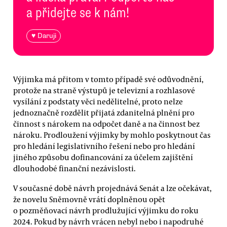
a přidejte se k nám!
♥ Daruji
Výjimka má přitom v tomto případě své odůvodnění,
protože na straně výstupů je televizní a rozhlasové
vysílání z podstaty věci nedělitelné, proto nelze
jednoznačně rozdělit přijatá zdanitelná plnění pro
činnost s nárokem na odpočet daně a na činnost bez
nároku. Prodloužení výjimky by mohlo poskytnout čas
pro hledání legislativního řešení nebo pro hledání
jiného způsobu dofinancování za účelem zajištění
dlouhodobé finanční nezávislosti.
V současné době návrh projednává Senát a lze očekávat,
že novelu Sněmovně vrátí doplněnou opět
o pozměňovací návrh prodlužující výjimku do roku
2024. Pokud by návrh vrácen nebyl nebo i napodruhé