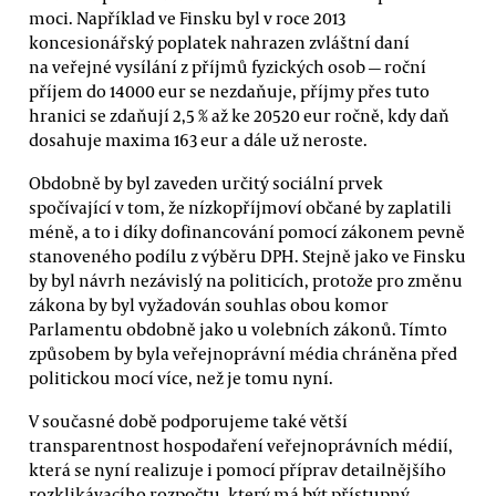
moci. Například ve Finsku byl v roce 2013
koncesionářský poplatek nahrazen zvláštní daní
na veřejné vysílání z příjmů fyzických osob — roční
příjem do 14000 eur se nezdaňuje, příjmy přes tuto
hranici se zdaňují 2,5 % až ke 20520 eur ročně, kdy daň
dosahuje maxima 163 eur a dále už neroste.
Obdobně by byl zaveden určitý sociální prvek
spočívající v tom, že nízkopříjmoví občané by zaplatili
méně, a to i díky dofinancování pomocí zákonem pevně
stanoveného podílu z výběru DPH. Stejně jako ve Finsku
by byl návrh nezávislý na politicích, protože pro změnu
zákona by byl vyžadován souhlas obou komor
Parlamentu obdobně jako u volebních zákonů. Tímto
způsobem by byla veřejnoprávní média chráněna před
politickou mocí více, než je tomu nyní.
V současné době podporujeme také větší
transparentnost hospodaření veřejnoprávních médií,
která se nyní realizuje i pomocí příprav detailnějšího
rozklikávacího rozpočtu, který má být přístupný