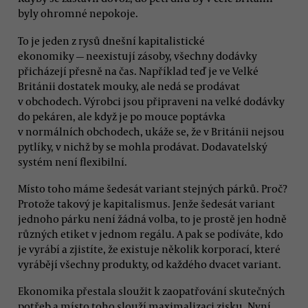
byly ohromné nepokoje.
To je jeden z rysů dnešní kapitalistické
ekonomiky — neexistují zásoby, všechny dodávky
přicházejí přesně na čas. Například teď je ve Velké
Británii dostatek mouky, ale nedá se prodávat
v obchodech. Výrobci jsou připraveni na velké dodávky
do pekáren, ale když je po mouce poptávka
v normálních obchodech, ukáže se, že v Británii nejsou
pytlíky, v nichž by se mohla prodávat. Dodavatelský
systém není flexibilní.
Místo toho máme šedesát variant stejných párků. Proč?
Protože takový je kapitalismus. Jenže šedesát variant
jednoho párku není žádná volba, to je prostě jen hodně
různých etiket v jednom regálu. A pak se podíváte, kdo
je vyrábí a zjistíte, že existuje několik korporací, které
vyrábějí všechny produkty, od každého dvacet variant.
Ekonomika přestala sloužit k zaopatřování skutečných
potřeb a místo toho slouží maximalizaci zisku. Nyní