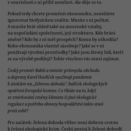
v souvislosti s ní příliš nemluví. Ale děje se to.
Pokud tedy chcete proměnit ekonomiku, nemůžete
ignorovat biofyzickou realitu. Musíte s ní počítat.
A musíte brát ohled také na mocenské vztahy,
na uspořádání společnosti, její strukturu. Kdo brání
změně? Kdo by z ní měl prospěch? Komu by uškodila?
Koho ekonomika vlastně zásobuje? Jaké se v ní
používají výrobní prostředky? Jaké jsou životy lidí, kteří
se na výrobě podílejí? Tohle všechno vás musí zajímat.
Český premiér Babiš a ministr průmyslu obchodu
a dopravy Karel Havlíček využívají pandemie
k útokům na „Zelenou dohodu“, balíček ekologických
opatření Evropské komise. Co říkáte na to, když
se zmírňování změny klimatu či jiné ekologické
regulace a potřeba obnovy hospodářství takto staví
proti sobě?
Pro začátek: Zelená dohoda vůbec není dobrou cestou
k řešení ekologické krize. Český postoj k Zelené dohodě