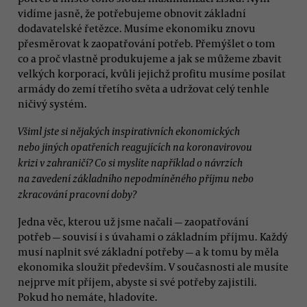
vidíme jasně, že potřebujeme obnovit základní
dodavatelské řetězce. Musíme ekonomiku znovu
přesměrovat k zaopatřování potřeb. Přemýšlet o tom
co a proč vlastně produkujeme a jak se můžeme zbavit
velkých korporací, kvůli jejichž profitu musíme posílat
armády do zemí třetího světa a udržovat celý tenhle
ničivý systém.
Všiml jste si nějakých inspirativních ekonomických
nebo jiných opatřeních reagujících na koronavirovou
krizi v zahraničí? Co si myslíte například o návrzích
na zavedení základního nepodmíněného příjmu nebo
zkracování pracovní doby?
Jedna věc, kterou už jsme načali — zaopatřování
potřeb — souvisí i s úvahami o základním příjmu. Každý
musí naplnit své základní potřeby — a k tomu by měla
ekonomika sloužit především. V současnosti ale musíte
nejprve mít příjem, abyste si své potřeby zajistili.
Pokud ho nemáte, hladovíte.