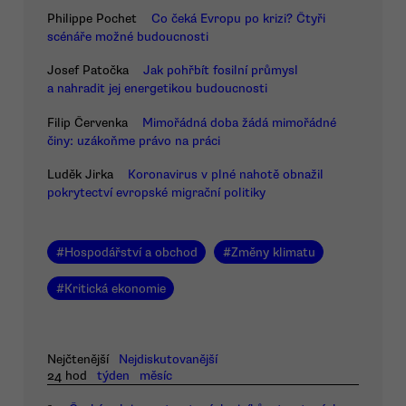
Philippe Pochet
Co čeká Evropu po krizi? Čtyři
scénáře možné budoucnosti
Josef Patočka
Jak pohřbít fosilní průmysl
a nahradit jej energetikou budoucnosti
Filip Červenka
Mimořádná doba žádá mimořádné
činy: uzákoňme právo na práci
Luděk Jirka
Koronavirus v plné nahotě obnažil
pokrytectví evropské migrační politiky
#
Hospodářství a obchod
#
Změny klimatu
#
Kritická ekonomie
Nejčtenější
Nejdiskutovanější
24 hod
týden
měsíc