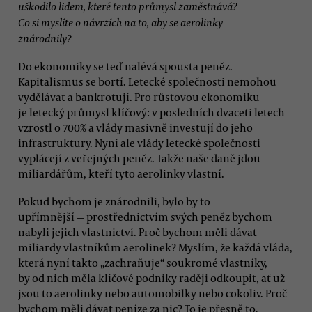
uškodilo lidem, které tento průmysl zaměstnává?
Co si myslíte o návrzích na to, aby se aerolinky
znárodnily?
Do ekonomiky se teď nalévá spousta peněz.
Kapitalismus se bortí. Letecké společnosti nemohou
vydělávat a bankrotují. Pro růstovou ekonomiku
je letecký průmysl klíčový: v posledních dvaceti letech
vzrostl o 700% a vlády masivně investují do jeho
infrastruktury. Nyní ale vlády letecké společnosti
vyplácejí z veřejných peněz. Takže naše daně jdou
miliardářům, kteří tyto aerolinky vlastní.
Pokud bychom je znárodnili, bylo by to
upřímnější — prostřednictvím svých peněz bychom
nabyli jejich vlastnictví. Proč bychom měli dávat
miliardy vlastníkům aerolinek? Myslím, že každá vláda,
která nyní takto „zachraňuje“ soukromé vlastníky,
by od nich měla klíčové podniky raději odkoupit, ať už
jsou to aerolinky nebo automobilky nebo cokoliv. Proč
bychom měli dávat peníze za nic? To je přesně to,