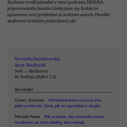
Rozhovor vznikl původně v rámci podcastu TRHLINA,
připravovaného hnutím Limity jsme my. Redakčně
upravenou verzi přebíráme se svolením autorů. Původní
audioverzi si můžete poslechnout zde:
Veronika Dombrovská
Áron Tkadleček
Svět
→
Rozhovor
16. května 2020 v 7.33
Související
Cohen, Kammen
Klimatické krize nouzový stav
ještě prohloubí. Víme, jak se vypořádat s obojím
Mikuláš Peksa
Pět pravidel, aby evropské peníze
na obnovu po krizi netekly, kam nemají