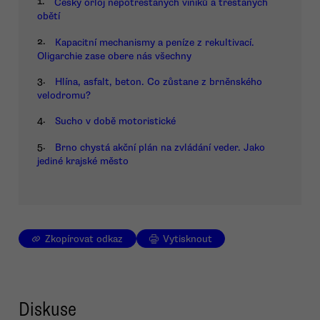
1.
Český orloj nepotrestaných viníků a trestaných
obětí
2.
Kapacitní mechanismy a peníze z rekultivací.
Oligarchie zase obere nás všechny
3.
Hlína, asfalt, beton. Co zůstane z brněnského
velodromu?
4.
Sucho v době motoristické
5.
Brno chystá akční plán na zvládání veder. Jako
jediné krajské město
Zkopírovat odkaz
Vytisknout
Diskuse