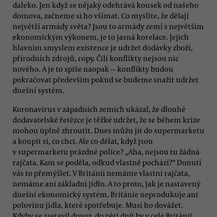
daleko. Jen když se nějaký odehrává kousek od našeho
domova, začneme si ho všímat. Co myslíte, že dělají
největší armády světa? Jsou to armády zemí s největším
ekonomickým výkonem, je to jasná korelace. Jejich
hlavním smyslem existence je udržet dodávky zboží,
přírodních zdrojů, ropy. Čili konflikty nejsou nic
nového. A je to spíše naopak — konflikty budou
pokračovat především pokud se budeme snažit udržet
dnešní systém.
Koronavirus v západních zemích ukázal, že dlouhé
dodavatelské řetězce je těžké udržet, že se během krize
mohou úplně zhroutit. Dnes můžu jít do supermarketu
a koupit si, co chci. Ale co dělat, když jsou
v supermarketu prázdné police? „Aha, nejsou tu žádná
rajčata. Kam se poděla, odkud vlastně pochází?“ Donutí
vás to přemýšlet. V Británii nemáme vlastní rajčata,
nemáme ani základní jídlo. A to proto, jak je nastavený
dnešní ekonomický systém. Británie neprodukuje ani
polovinu jídla, které spotřebuje. Musí ho dovážet.
Kdyby se zastavil dovoz, do pěti dnů by v celé Británii