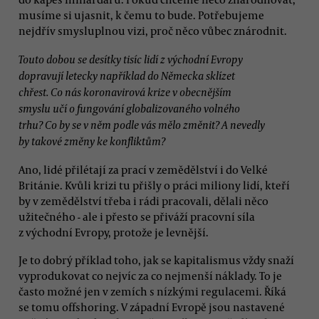
musíme si ujasnit, k čemu to bude. Potřebujeme
nejdřív smysluplnou vizi, proč něco vůbec znárodnit.
Touto dobou se desítky tisíc lidí z východní Evropy
dopravují letecky například do Německa sklízet
chřest. Co nás koronavirová krize v obecnějším
smyslu učí o fungování globalizovaného volného
trhu? Co by se v něm podle vás mělo změnit? A nevedly
by takové změny ke konfliktům?
Ano, lidé přilétají za prací v zemědělství i do Velké
Británie. Kvůli krizi tu přišly o práci miliony lidí, kteří
by v zemědělství třeba i rádi pracovali, dělali něco
užitečného - ale i přesto se přiváží pracovní síla
z východní Evropy, protože je levnější.
Je to dobrý příklad toho, jak se kapitalismus vždy snaží
vyprodukovat co nejvíc za co nejmenší náklady. To je
často možné jen v zemích s nízkými regulacemi. Říká
se tomu offshoring. V západní Evropě jsou nastavené