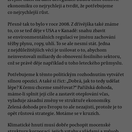
ekonomiku co nejrychleji a tvrdit, že potřebujeme
co nejrychlejší růst.
Přesně tak to bylo v roce 2008. Z dřívějška také známe
to, co se teď děje v USA a v Kanadě: snahu zbavit
se environmentálních regulací ve jménu zachování
těžby plynu, ropy, uhlí. To se ale nesmí stát. Jedna
z nejdůležitějších věcí je usilovat o to, abychom
neinvestovali miliardy do obnovení fosilního sektoru,
což se právě děje například u toho leteckého průmyslu.
Potřebujeme k těmto politickým rozhodnutím vytvářet
silnou opozici. A také si říct: „Dobrá, jak to tedy udělat
lépe? K čemu chceme směřovat?“ Pařížská dohoda,
máme-li splnit její cíle a zastavit oteplování včas,
vyžaduje zásadní změny ve struktuře ekonomiky.
Zelená dohoda pro Evropu to ale nezajistí, protože je to
opět růstová strategie. Motáme se v kruzích.
Klimatické hnutí musí dobře pochopit mocenské
struktury korporací, jejich vztahy s vládami a způsob,