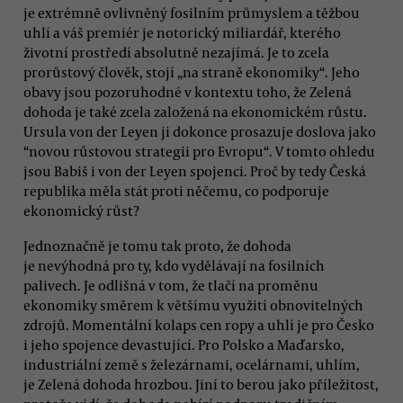
je extrémně ovlivněný fosilním průmyslem a těžbou
uhlí a váš premiér je notorický miliardář, kterého
životní prostředí absolutně nezajímá. Je to zcela
prorůstový člověk, stojí „na straně ekonomiky“. Jeho
obavy jsou pozoruhodné v kontextu toho, že Zelená
dohoda je také zcela založená na ekonomickém růstu.
Ursula von der Leyen ji dokonce prosazuje doslova jako
“novou růstovou strategii pro Evropu“. V tomto ohledu
jsou Babiš i von der Leyen spojenci. Proč by tedy Česká
republika měla stát proti něčemu, co podporuje
ekonomický růst?
Jednoznačně je tomu tak proto, že dohoda
je nevýhodná pro ty, kdo vydělávají na fosilních
palivech. Je odlišná v tom, že tlačí na proměnu
ekonomiky směrem k většímu využití obnovitelných
zdrojů. Momentální kolaps cen ropy a uhlí je pro Česko
i jeho spojence devastující. Pro Polsko a Maďarsko,
industriální země s železárnami, ocelárnami, uhlím,
je Zelená dohoda hrozbou. Jiní to berou jako příležitost,