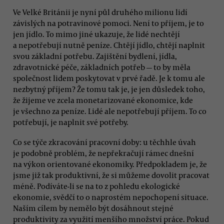
Ve Velké Británii je nyní půl druhého milionu lidí
závislých na potravinové pomoci. Není to příjem, je to
jen jídlo. To mimo jiné ukazuje, že lidé nechtějí
a nepotřebují nutně peníze. Chtějí jídlo, chtějí naplnit
svou základní potřebu. Zajištění bydlení, jídla,
zdravotnické péče, základních potřeb — to by měla
společnost lidem poskytovat v prvé řadě. Je k tomu ale
nezbytný příjem? Že tomu tak je, je jen důsledek toho,
že žijeme ve zcela monetarizované ekonomice, kde
je všechno za peníze. Lidé ale nepotřebují příjem. To co
potřebují, je naplnit své potřeby.
Co se týče zkracování pracovní doby: u těchhle úvah
je podobně problém, že nepřekračují rámec dnešní
na výkon orientované ekonomiky. Předpokladem je, že
jsme již tak produktivní, že si můžeme dovolit pracovat
méně. Podíváte-li se na to z pohledu ekologické
ekonomie, svědčí to o naprostém nepochopení situace.
Naším cílem by nemělo být dosáhnout stejné
produktivity za využití menšího množství práce. Pokud