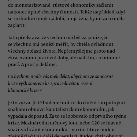
do monetarizované, růstové ekonomiky začlenit
nakonec úplně všechny činnosti. Takže například když
se rozhodnu umýt nádobí, moje žena by mi za to měla
zaplatit.
Tato představa, že všechno má být za peníze, že
se všechno má penězi měřit, by chtěla ovládnout
všechny oblasti života. Nepřemýšlejme proto nad
zkracováním pracovní doby, ale nad tím, co míníme
prací. A proč ji děláme.
Co bychom podle vás měli dělat, abychom ze současné
krize vyšli směrem ke spravedlivému řešení
klimatické krize?
Je to výzva. Jistě budeme mít co do činění s urputnými
snahami obnovit kapitalistickou ekonomiku, jak
vypadala doposud. Za to se lobbovalo od prvního týdne
krize. Mezinárodní měnový fond nebo G20 se hlavně
snaží zachránit ekonomiku. Tyto instituce budou
zřejmě tlačit na další deregulaci. Budou chtít obnovit