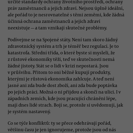
určité standardy ochrany životního prostředí, ochrany
práv zaměstnanců a jejich zdraví. Nejsou úplně ideální,
ale pořád to je nesrovnatelné s těmi zeměmi, kde žádná
účinná ochrana zaměstnanců a jejich zdraví
neexistuje — a tam vznikají skutečné problémy.
Podívejme se na Spojené státy. Není tam skoro žádný
zdravotnický systém a trh je téměř bez regulací. Je to
katastrofa. Střední třída, o které byste si mysleli, že
z růstové ekonomiky těží, teď ve skutečnosti nemá
žádné jistoty. Stát se o lidi v krizi nepostará. Jsou
v průšvihu. Přitom to oni běžně kupují produkty,
kterými je růstová ekonomika zahlcuje. A teď není
jasné ani zda bude dost zboží, ani zda bude poptávka
po jejich práci. Možná o ni přijdou a skončí na ulici. I v
západních zemích, kde jsou pracující chráněni lépe,
mají dnes lidé strach. Bojí se, protože si uvědomují, jak
je systém nastavený.
Co se týče konfliktů: ty se přece odehrávají pořád,
většinu času je jen ignorujeme, protože jsou od nás