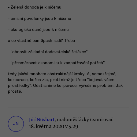
- Zelená dohoda je k ničemu
- emisní povolenky jsou k ničemu
- ekologické daně jsou k ničemu
a co vlastně pan Spash radí? Třeba
- "obnovit základní dodavatelské řetězce"
- "přesměrovat ekonomiku k zaopatřování potřeb"
tedy jakési mnohem abstraktnější kroky. A, samozřejmě,
korporace, kořen zla, proti nimž je třeba "bojovat všemi
prostředky". Odstraníme korporace, vyřešíme problém. Jak
prosté.
Jiří Nushart
, maloměšťácký usmiřovač
JN
18. května 2020 v 5.29