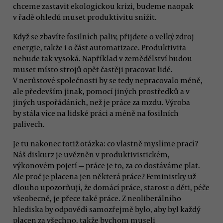
chceme zastavit ekologickou krizi, budeme naopak
v řadě ohledů muset produktivitu snížit.
Když se zbavíte fosilních paliv, přijdete o velký zdroj
energie, takže i o část automatizace. Produktivita
nebude tak vysoká. Například v zemědělství budou
muset místo strojů opět častěji pracovat lidé.
V nerůstové společnosti by se tedy nepracovalo méně,
ale především jinak, pomocí jiných prostředků a v
jiných uspořádáních, než je práce za mzdu. Výroba
by stála více na lidské práci a méně na fosilních
palivech.
Je tu nakonec totiž otázka: co vlastně myslíme prací?
Náš diskurz je uvězněn v produktivistickém,
výkonovém pojetí — práce je to, za co dostáváme plat.
Ale proč je placena jen některá práce? Feministky už
dlouho upozorňují, že domácí práce, starost o děti, péče
všeobecně, je přece také práce. Z neoliberálního
hlediska by odpovědí samozřejmě bylo, aby byl každý
placen za všechno, takže bychom museli