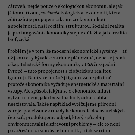
Zároveň, nejde pouze o ekologickou ekonomii, ale jak
já tomu říkám,
sociálně
-ekologickou ekonomii, která
zdůrazňuje propojení také mezi ekonomikou
a společností, naší sociální strukturou. Sociální realita
je pro fungování ekonomiky stejně důležitá jako realita
biofyzická.
Problém je v tom, že moderní ekonomické systémy — ať
už jsou to ty bývalé centrálně plánované, nebo se jedná
o kapitalistické formy ekonomiky v USA či západní
Evropě — tuto propojenost s biofyzickou realitou
ignorují. Není sice možné ji ignorovat explicitně,
protože ekonomika vyžaduje energetické a materiální
vstupy. Ale způsob, jakým se o ekonomice mluví,
vytváří dojem, jako by žádná biofyzická realita
neexistovala. Takže například vytěžujeme přírodní
zdroje, používáme armády ke kontrole dodavatelských
řetězců, produkujeme odpad, který způsobuje
environmentální a zdravotní problémy — ale to není
považováno za součást ekonomiky a tak se o tom