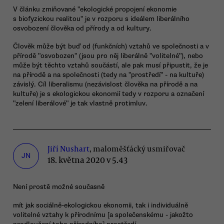
V článku zmiňované "ekologické propojení ekonomie
s biofyzickou realitou" je v rozporu s ideálem liberálního
osvobození člověka od přírody a od kultury.
Člověk může být buď od (funkčních) vztahů ve společnosti a v
přírodě "osvobozen" (jsou pro něj liberálně "volitelné"), nebo
může být těchto vztahů součástí, ale pak musí připustit, že je
na přírodě a na společnosti (tedy na "prostředí" - na kultuře)
závislý. Cíl liberalismu (nezávislost člověka na přírodě a na
kultuře) je s ekologickou ekonomií tedy v rozporu a označení
"zelení liberálové" je tak vlastně protimluv.
Jiří Nushart
, maloměšťácký usmiřovač
JN
18. května 2020 v 5.43
Není prostě možné současně
mít jak sociálně-ekologickou ekonomii, tak i individuálně
volitelné vztahy k přírodnímu [a společenskému - jakožto