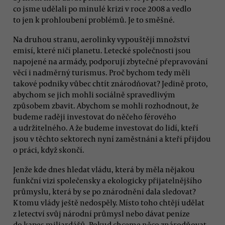
co jsme udělali po minulé krizi v roce 2008 a vedlo
to jen k prohloubení problémů. Je to směšné.
Na druhou stranu, aerolinky vypouštějí množství
emisí, které ničí planetu. Letecké společnosti jsou
napojené na armády, podporují zbytečné přepravování
věcí i nadměrný turismus. Proč bychom tedy měli
takové podniky vůbec chtít znárodňovat? Jedině proto,
abychom se jich mohli sociálně spravedlivým
způsobem zbavit. Abychom se mohli rozhodnout, že
budeme raději investovat do něčeho férového
a udržitelného. A že budeme investovat do lidí, kteří
jsou v těchto sektorech nyní zaměstnáni a kteří přijdou
o práci, když skončí.
Jenže kde dnes hledat vládu, která by měla nějakou
funkční vizi společensky a ekologicky přijatelnějšího
průmyslu, která by se po znárodnění dala sledovat?
K tomu vlády ještě nedospěly. Místo toho chtějí udělat
z letectví svůj národní průmysl nebo dávat peníze
do kapes miliardářů. Pokud chceme něco znárodňovat,