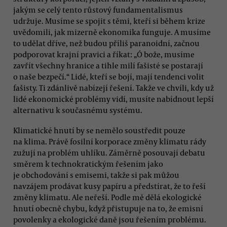
jakým se celý tento růstový fundamentalismus
udržuje. Musíme se spojit s těmi, kteří si během krize
uvědomili, jak mizerně ekonomika funguje. A musíme
to udělat dříve, než budou příliš paranoidní, začnou
podporovat krajní pravici a říkat: „Ó bože, musíme
zavřít všechny hranice a tihle milí fašisté se postarají
o naše bezpečí.“ Lidé, kteří se bojí, mají tendenci volit
fašisty. Ti zdánlivě nabízejí řešení. Takže ve chvíli, kdy už
lidé ekonomické problémy vidí, musíte nabídnout lepší
alternativu k současnému systému.
Klimatické hnutí by se nemělo soustředit pouze
na klima. Právě fosilní korporace změny klimatu rády
zužují na problém uhlíku. Záměrně posouvají debatu
směrem k technokratickým řešením jako
je obchodování s emisemi, takže si pak můžou
navzájem prodávat kusy papíru a předstírat, že to řeší
změny klimatu. Ale neřeší. Podle mě dělá ekologické
hnutí obecně chybu, když přistupuje na to, že emisní
povolenky a ekologické daně jsou řešením problému.