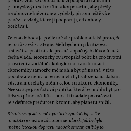
protože vidí, že dohoda nabízí podporu tradičním
průmyslovým sektorům a korporacím, aby přešly
na obnovitelné zdroje a vydělaly přitom ještě více
peněz. To vlády, které ji podporují, od dohody
očekávají.
Zelená dohoda je podle mě ale problematická proto, že
je to růstová strategie. Měli bychom ji kritizovat
a stavět se proti ní, ale přesně z opačných důvodů, než
česká vláda. Teoreticky by Evropská politika pro životní
prostředí a sociálně ekologickou transformaci
ekonomiky samozřejmě mohla být přínosná, v této
podobě ale není. To by nesměla být založená na dalším
růstu a musela by měnit celou strukturu ekonomiky.
Neexistuje prorůstová politika, která by mohla být pro
lidstvo přínosná. Růst, bude-li i nadále pokračovat,
je z definice předurčen k tomu, aby planetu zničil.
Různé evropské země nyní také vynakládají velké
množství peněz na záchranu aerolinek. Jak by bylo
možné leteckou dopravu naopak omezit, aniž by to