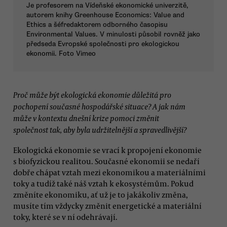
Je profesorem na Vídeňské ekonomické univerzitě,
autorem knihy Greenhouse Economics: Value and
Ethics a šéfredaktorem odborného časopisu
Environmental Values. V minulosti působil rovněž jako
předseda Evropské společnosti pro ekologickou
ekonomii. Foto Vimeo
Proč může být ekologická ekonomie důležitá pro
pochopení současné hospodářské situace? A jak nám
může v kontextu dnešní krize pomoci změnit
společnost tak, aby byla udržitelnější a spravedlivější?
Ekologická ekonomie se vrací k propojení ekonomie
s biofyzickou realitou. Současné ekonomii se nedaří
dobře chápat vztah mezi ekonomikou a materiálními
toky a tudíž také náš vztah k ekosystémům. Pokud
změníte ekonomiku, ať už je to jakákoliv změna,
musíte tím vždycky změnit energetické a materiální
toky, které se v ní odehrávají.