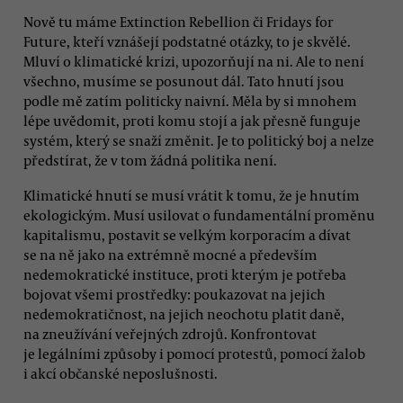
Nově tu máme Extinction Rebellion či Fridays for
Future, kteří vznášejí podstatné otázky, to je skvělé.
Mluví o klimatické krizi, upozorňují na ni. Ale to není
všechno, musíme se posunout dál. Tato hnutí jsou
podle mě zatím politicky naivní. Měla by si mnohem
lépe uvědomit, proti komu stojí a jak přesně funguje
systém, který se snaží změnit. Je to politický boj a nelze
předstírat, že v tom žádná politika není.
Klimatické hnutí se musí vrátit k tomu, že je hnutím
ekologickým. Musí usilovat o fundamentální proměnu
kapitalismu, postavit se velkým korporacím a dívat
se na ně jako na extrémně mocné a především
nedemokratické instituce, proti kterým je potřeba
bojovat všemi prostředky: poukazovat na jejich
nedemokratičnost, na jejich neochotu platit daně,
na zneužívání veřejných zdrojů. Konfrontovat
je legálními způsoby i pomocí protestů, pomocí žalob
i akcí občanské neposlušnosti.