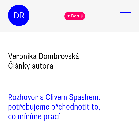
DR
♥ Daruji
Veronika
Dombrovská
Články autora
Rozhovor s Clivem Spashem:
potřebujeme přehodnotit to,
co míníme prací