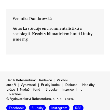
Veronika Dombrovská
Autorka studuje environmentalistiku a
sociologii. Působí v klimatickém hnutí Limity
jsme my.
Deník Referendum:
Redakce
|
Všichni
autoři
|
Vydavatel
|
Etický kodex
|
Diskuse
|
Nabídky
práce
|
Nadační fond
|
Bluesky
|
Inzerce
|
null
|
Partneři
© Vydavatelství Referendum, s. r. o., 2020.
Facebook
Bluesky
Instagram
RSS